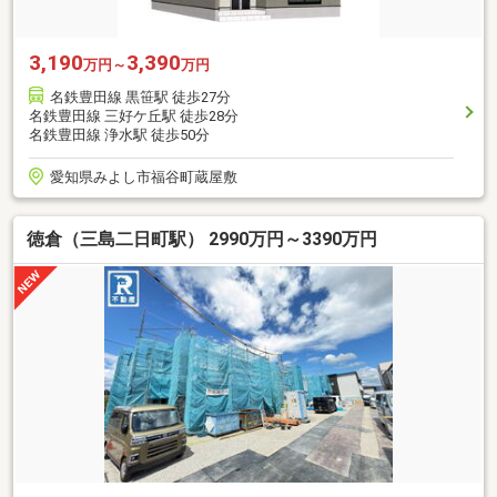
3,190
3,390
万円～
万円
名鉄豊田線 黒笹駅 徒歩27分
名鉄豊田線 三好ケ丘駅 徒歩28分
名鉄豊田線 浄水駅 徒歩50分
愛知県みよし市福谷町蔵屋敷
徳倉（三島二日町駅） 2990万円～3390万円