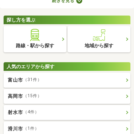
続きを見る
合、次の住居を早めに決めなければなりません。即入居可の物件
は購入から約1カ月で入居できるので、急ぎで入居先を探してい
る方はぜひチェックしてみてくださいね。
探し方を選ぶ
路線・駅から探す
地域から探す
人気のエリアから探す
富山市
（31件）
高岡市
（15件）
射水市
（4件）
滑川市
（1件）