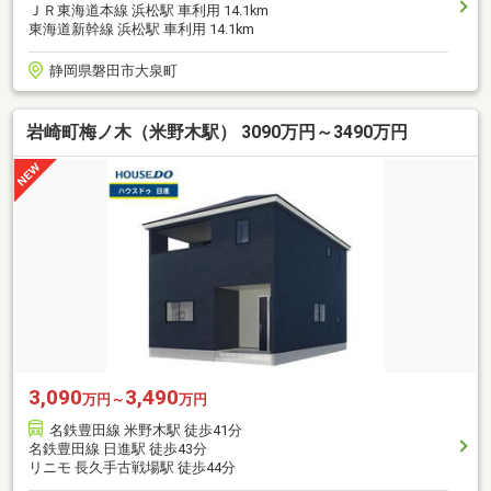
ＪＲ東海道本線 浜松駅 車利用 14.1km
東海道新幹線 浜松駅 車利用 14.1km
静岡県磐田市大泉町
岩崎町梅ノ木（米野木駅） 3090万円～3490万円
3,090
3,490
万円～
万円
名鉄豊田線 米野木駅 徒歩41分
名鉄豊田線 日進駅 徒歩43分
リニモ 長久手古戦場駅 徒歩44分