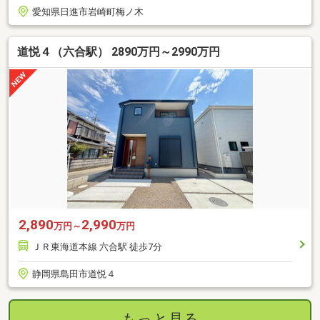
愛知県日進市岩崎町梅ノ木
道悦４（六合駅） 2890万円～2990万円
2,890
2,990
万円～
万円
ＪＲ東海道本線 六合駅 徒歩7分
静岡県島田市道悦４
もっと見る