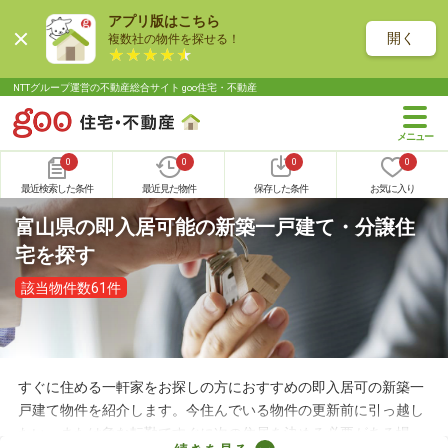
アプリ版はこちら
開く
複数社の物件を探せる！
NTTグループ運営の不動産総合サイト goo住宅・不動産
0
0
0
0
最近検索した条件
最近見た物件
保存した条件
お気に入り
富山県の即入居可能の新築一戸建て・分譲住
宅を探す
該当物件数61件
すぐに住める一軒家をお探しの方におすすめの即入居可の新築一
戸建て物件を紹介します。今住んでいる物件の更新前に引っ越し
たい、または急な転勤ですぐに次の住居を決める必要がある場