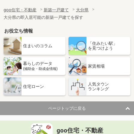
goo住宅・不動産
新築一戸建て
大分県
大分県の即入居可能の新築一戸建てを探す
お役立ち情報
「住みたい駅」
住まいのコラム
を見つけよう
暮らしのデータ
家賃相場
(補助金・助成金情報)
人気タウン
住宅ローン
ランキング
ページトップに戻る
goo住宅・不動産