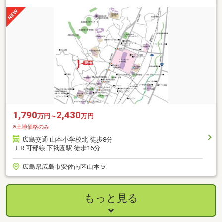
1,790
2,430
万円～
万円
※土地価格のみ
広島交通 山本小学校北 徒歩8分
ＪＲ可部線 下祇園駅 徒歩16分
広島県広島市安佐南区山本９
もっと見る