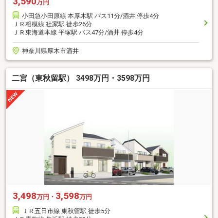
3,590
万円
小田急小田原線 本厚木駅 バス11分/酒井 停歩4分
ＪＲ相模線 社家駅 徒歩26分
ＪＲ東海道本線 平塚駅 バス47分/酒井 停歩4分
神奈川県厚木市酒井
二宮（東秋留駅） 3498万円・3598万円
3,498
3,598
万円・
万円
ＪＲ五日市線 東秋留駅 徒歩5分