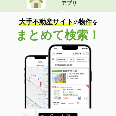
アプリ
大手不動産サイト
物件
の
を
まとめて検索！