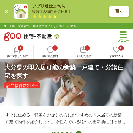
アプリ版はこちら
開く
複数社の物件を探せる！
NTTグループ運営の不動産総合サイト goo住宅・不動産
0
0
0
0
最近検索した条件
最近見た物件
保存した条件
お気に入り
大分県の即入居可能の新築一戸建て・分譲住
宅を探す
該当物件数214件
すぐに住める一軒家をお探しの方におすすめの即入居可の新築一
戸建て物件を紹介します。今住んでいる物件の更新前に引っ越し
たい、または急な転勤ですぐに次の住居を決める必要がある場