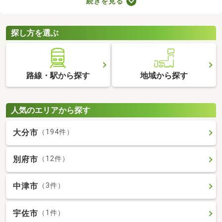
続きを見る
合、次の住居を早めに決めなければなりません。即入居可の物件
は購入から約1カ月で入居できるので、急ぎで入居先を探してい
る方はぜひチェックしてみてくださいね。
探し方を選ぶ
路線・駅から探す
地域から探す
人気のエリアから探す
大分市
（194件）
別府市
（12件）
中津市
（3件）
宇佐市
（1件）