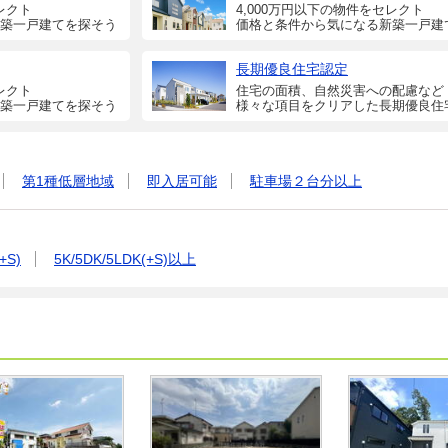
レクト
4,000万円以下の物件をセレクト
築一戸建てを探そう
価格と条件から気になる新築一戸建
長期優良住宅認定
レクト
住宅の面積、自然災害への配慮など
築一戸建てを探そう
様々な項目をクリアした長期優良住
第1種低層地域
即入居可能
駐車場２台分以上
+S)
5K/5DK/5LDK(+S)以上