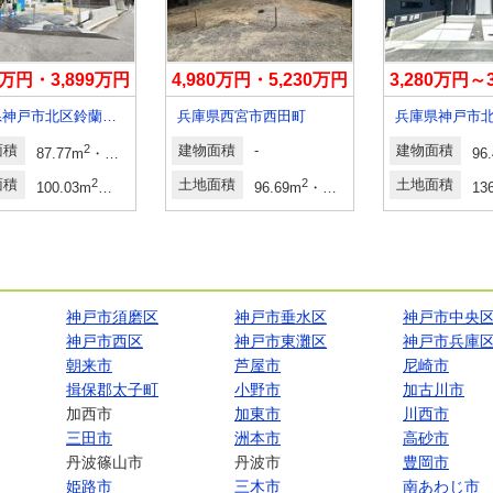
99万円・3,899万円
4,980万円・5,230万円
3,280万円～
兵庫県神戸市北区鈴蘭台北町６
兵庫県西宮市西田町
兵庫県神戸市
面積
2
2
建物面積
-
建物面積
87.77m
・93.15m
26.55坪・28.17坪
96
面積
2
2
土地面積
2
2
土地面積
100.03m
・100.1m
30.25坪・30.28坪
96.69m
・98.5m
13
神戸市須磨区
神戸市垂水区
神戸市中央
神戸市西区
神戸市東灘区
神戸市兵庫
朝来市
芦屋市
尼崎市
揖保郡太子町
小野市
加古川市
加西市
加東市
川西市
三田市
洲本市
高砂市
丹波篠山市
丹波市
豊岡市
姫路市
三木市
南あわじ市