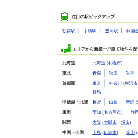
注目の駅ピックアップ
朝霧駅
手柄駅
豊岡駅
鈴蘭
エリアから新築一戸建て物件を探
北海道
北海道
(
札幌市
)
東北
青森
秋田
岩手
首都圏
東京
神奈川
(
横浜市
群馬
甲信越・北陸
長野
山梨
新潟
(
東海
愛知
(
名古屋市
)
静
関西
大阪
(
大阪市
・
堺市
)
中国・四国
広島
(
広島市
)
岡山
(