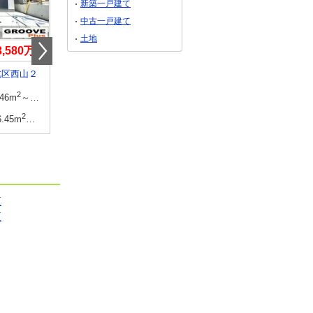
新築一戸建て
中古一戸建て
土地
3,580万円
3,380万円
4,999万円
北区西山２
兵庫県加古川市加古川町河原
兵庫県明石市大道町１
2
2
建物面積
2
建物面積
2
.46m
～102.68m
105.16m
31.81坪
113.71m
～1
2
2
土地面積
2
土地面積
2
6.45m
～156.87m
112.09m
33.90坪
93.56m
区
区