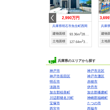
2,180万円・2,280万円
2,990万円
3,6
兵庫県赤穂市砂子
兵庫県明石市魚住町西岡
建物面積
2
2
建物面積
2
建物
105.29m
・106.1m
31.85坪・32.09坪
93.36m
28.24坪
2
土地面積
2
2
土地面積
2
土地
m
200m
・232.61m
60.49坪・70.36坪
127.64m
38.61坪
兵庫県のエリアから探す
神戸市
神戸市北区
神戸市長田区
神戸市灘区
明石市
赤穂市
淡路市
伊丹市
加古郡稲美町
加古郡播磨町
川辺郡猪名川町
神崎郡福崎町
宝塚市
たつの市
西宮市
西脇市