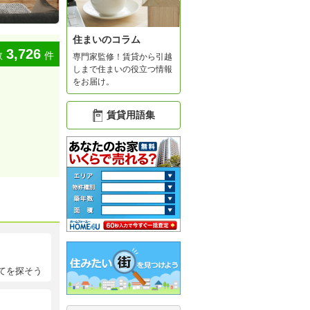
住まいのコラム
3,726
数
件
専門家監修！賃貸から引越
しまで住まいの役立つ情報
をお届け。
賃貸用語集
てを探そう