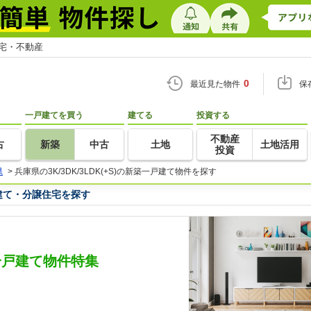
住宅・不動産
0
最近見た物件
保
一戸建てを買う
建てる
投資する
不動産
古
新築
中古
土地
土地活用
投資
県
>
兵庫県の3K/3DK/3LDK(+S)の新築一戸建て物件を探す
一戸建て・分譲住宅を探す
新築一戸建て物件特集