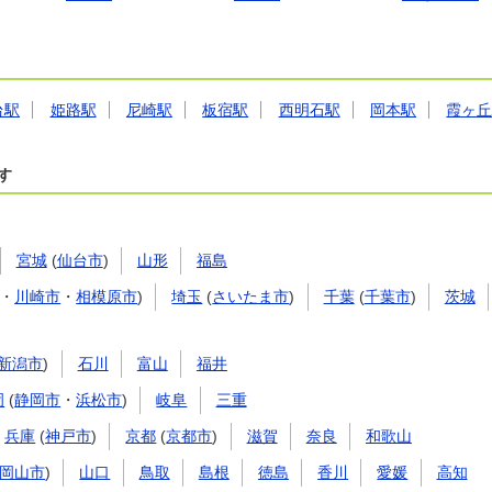
台駅
姫路駅
尼崎駅
板宿駅
西明石駅
岡本駅
霞ヶ
す
宮城
(
仙台市
)
山形
福島
・
川崎市
・
相模原市
)
埼玉
(
さいたま市
)
千葉
(
千葉市
)
茨城
新潟市
)
石川
富山
福井
岡
(
静岡市
・
浜松市
)
岐阜
三重
兵庫
(
神戸市
)
京都
(
京都市
)
滋賀
奈良
和歌山
岡山市
)
山口
鳥取
島根
徳島
香川
愛媛
高知