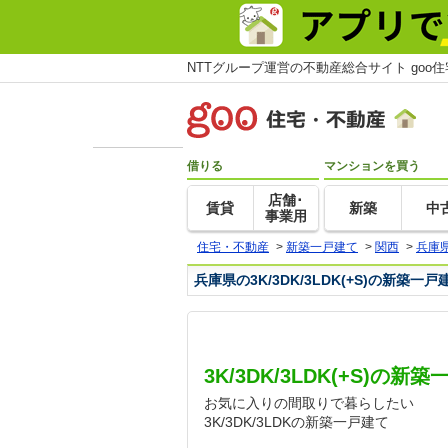
NTTグループ運営の不動産総合サイト goo
借りる
マンションを買う
店舗･
賃貸
新築
中
事業用
住宅・不動産
>
新築一戸建て
>
関西
>
兵庫
兵庫県の3K/3DK/3LDK(+S)の新築
3K/3DK/3LDK(+S)の
お気に入りの間取りで暮らしたい
3K/3DK/3LDKの新築一戸建て