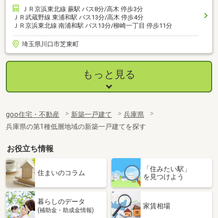
ＪＲ京浜東北線 蕨駅 バス8分/高木 停歩3分
ＪＲ武蔵野線 東浦和駅 バス13分/高木 停歩4分
ＪＲ京浜東北線 南浦和駅 バス13分/柳崎一丁目 停歩11分
埼玉県川口市芝東町
もっと見る
goo住宅・不動産
新築一戸建て
兵庫県
兵庫県の第1種低層地域の新築一戸建てを探す
お役立ち情報
「住みたい駅」
住まいのコラム
を見つけよう
暮らしのデータ
家賃相場
(補助金・助成金情報)