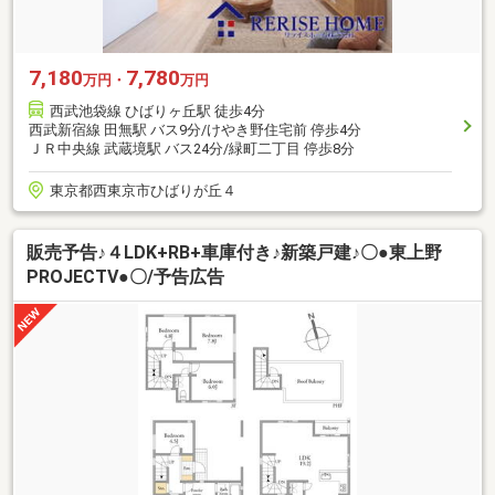
7,180
7,780
万円・
万円
西武池袋線 ひばりヶ丘駅 徒歩4分
西武新宿線 田無駅 バス9分/けやき野住宅前 停歩4分
ＪＲ中央線 武蔵境駅 バス24分/緑町二丁目 停歩8分
東京都西東京市ひばりが丘４
販売予告♪４LDK+RB+車庫付き♪新築戸建♪〇●東上野
PROJECTⅤ●〇/予告広告