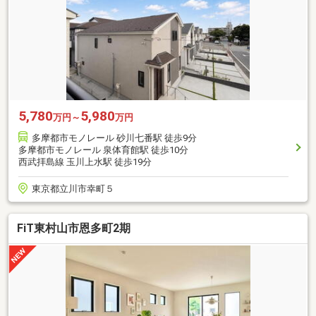
5,780
5,980
万円～
万円
多摩都市モノレール 砂川七番駅 徒歩9分
多摩都市モノレール 泉体育館駅 徒歩10分
西武拝島線 玉川上水駅 徒歩19分
東京都立川市幸町５
FiT東村山市恩多町2期