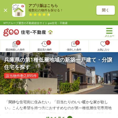
アプリ版はこちら
開く
複数社の物件を探せる！
NTTグループ運営の不動産総合サイト goo住宅・不動産
0
0
0
0
最近検索した条件
最近見た物件
保存した条件
お気に入り
兵庫県の第1種低層地域の新築一戸建て・分譲
住宅を探す
該当物件数2,895件
「閑静な住宅街に住みたい」「日当たりのいい暖かな家が欲し
い」こんな希望を持つ方におすすめなのが第一種低層住宅専用地
域にある物件です。低層の戸建てが立ち並ぶエリアで、騒音トラ