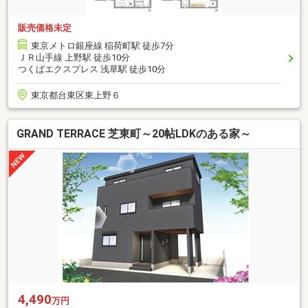
販売価格未定
東京メトロ銀座線 稲荷町駅 徒歩7分
ＪＲ山手線 上野駅 徒歩10分
つくばエクスプレス 浅草駅 徒歩10分
東京都台東区東上野６
GRAND TERRACE 芝東町～20帖LDKのある家～
4,490
万円