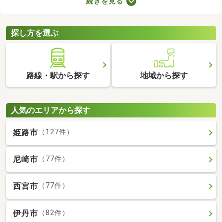
続きを見る
ブルが少ない・住みやすい・高層の建物によって日光が遮断され
ることがないなどのメリットがあります。ここでは、第一種低層
住居専用地域の新築一戸建てを紹介します。
探し方を選ぶ
路線・駅から探す
地域から探す
人気のエリアから探す
姫路市
（127件）
尼崎市
（77件）
西宮市
（77件）
伊丹市
（82件）