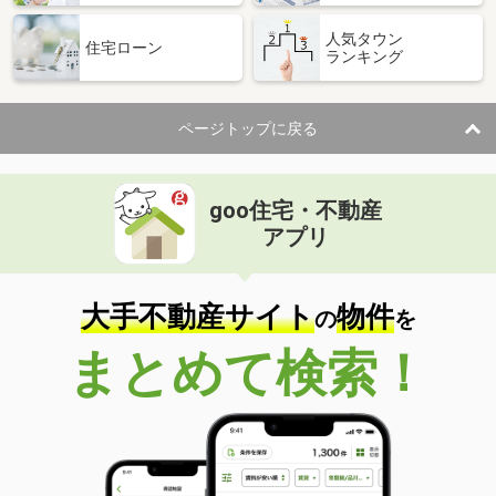
人気タウン
住宅ローン
ランキング
ページトップに戻る
goo住宅・不動産
アプリ
大手不動産サイト
物件
の
を
まとめて検索！