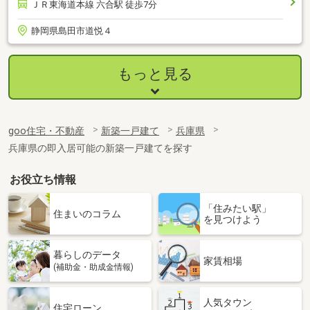
ＪＲ東海道本線 六合駅 徒歩7分
静岡県島田市道悦４
もっと見る
goo住宅・不動産
新築一戸建て
兵庫県
兵庫県の即入居可能の新築一戸建てを探す
お役立ち情報
「住みたい駅」
住まいのコラム
を見つけよう
暮らしのデータ
家賃相場
(補助金・助成金情報)
人気タウン
住宅ローン