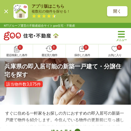
アプリ版はこちら
開く
複数社の物件を探せる！
NTTグループ運営の不動産総合サイト goo住宅・不動産
0
0
0
0
最近検索した条件
最近見た物件
保存した条件
お気に入り
兵庫県の即入居可能の新築一戸建て・分譲住
宅を探す
該当物件数3,075件
すぐに住める一軒家をお探しの方におすすめの即入居可の新築一
戸建て物件を紹介します。今住んでいる物件の更新前に引っ越し
たい、または急な転勤ですぐに次の住居を決める必要がある場