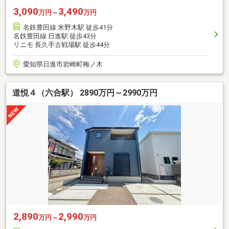
3,090
3,490
万円～
万円
名鉄豊田線 米野木駅 徒歩41分
名鉄豊田線 日進駅 徒歩43分
リニモ 長久手古戦場駅 徒歩44分
愛知県日進市岩崎町梅ノ木
道悦４（六合駅） 2890万円～2990万円
2,890
2,990
万円～
万円