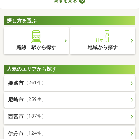
続きを見る
合、次の住居を早めに決めなければなりません。即入居可の物件
は購入から約1カ月で入居できるので、急ぎで入居先を探してい
る方はぜひチェックしてみてくださいね。
探し方を選ぶ
路線・駅から探す
地域から探す
人気のエリアから探す
姫路市
（261件）
尼崎市
（259件）
西宮市
（187件）
伊丹市
（124件）