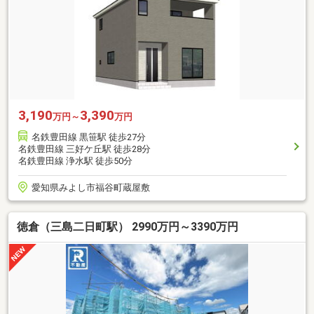
3,190
3,390
万円～
万円
名鉄豊田線 黒笹駅 徒歩27分
名鉄豊田線 三好ケ丘駅 徒歩28分
名鉄豊田線 浄水駅 徒歩50分
愛知県みよし市福谷町蔵屋敷
徳倉（三島二日町駅） 2990万円～3390万円