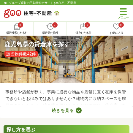
NTTグループ運営の不動産総合サイト goo住宅・不動産
0
0
0
0
最近検索した条件
最近見た物件
保存した条件
お気に入り
鹿児島県の貸倉庫を探す
該当物件数42件
事務所や店舗が狭く、事業に必要な物品や店舗に置く在庫を保管
できないとお悩みではありませんか？建物内に収納スペースを確
保できないときは、貸倉庫を借りることがおすすめ。貸倉庫があ
続きを見る
れば、在庫やすぐに使わない物品を保管できるため、店舗や事務
所が狭くても安心です。ここでは、収納場所の確保にお困りの方
にチェックしてほしい貸倉庫を紹介します。
探し方を選ぶ