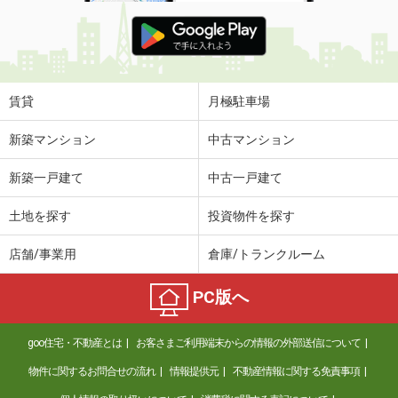
価 格
3.30万円
住 所
鹿児島県霧島市牧園町宿窪田
物件種別
貸店舗
使用面積
25m²
賃貸
月極駐車場
鹿児島県鹿児島市西田３丁目
新築マンション
中古マンション
価 格
1.30万円
新築一戸建て
中古一戸建て
住 所
鹿児島県鹿児島市西田３丁目
物件種別
貸駐車場
土地を探す
投資物件を探す
使用面積
-
店舗/事業用
倉庫/トランクルーム
鹿児島県鹿児島市下荒田１丁目
PC版へ
価 格
1.20万円
住 所
鹿児島県鹿児島市下荒田１丁目
goo住宅・不動産とは
お客さまご利用端末からの情報の外部送信について
物件種別
貸駐車場
使用面積
-
物件に関するお問合せの流れ
情報提供元
不動産情報に関する免責事項