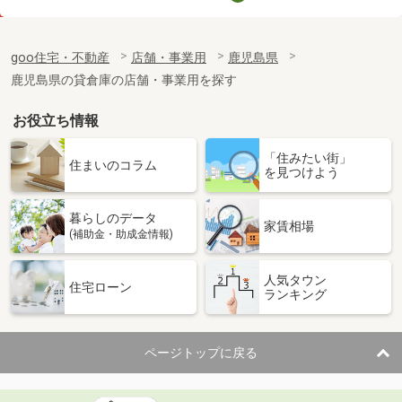
価 格
0.60万円
住 所
鹿児島県鹿児島市薬師２丁目
goo住宅・不動産
店舗・事業用
鹿児島県
物件種別
貸駐車場
鹿児島県の貸倉庫の店舗・事業用を探す
使用面積
-
お役立ち情報
鹿児島県霧島市国分中央３丁目
「住みたい街」
価 格
11万円
住まいのコラム
を見つけよう
住 所
鹿児島県霧島市国分中央３丁目
物件種別
貸事務所
暮らしのデータ
使用面積
55.81m²
家賃相場
(補助金・助成金情報)
鹿児島県鹿児島市西田３丁目
人気タウン
住宅ローン
ランキング
価 格
1.30万円
住 所
鹿児島県鹿児島市西田３丁目
物件種別
貸駐車場
ページトップに戻る
使用面積
-
鹿児島県霧島市国分中央５丁目