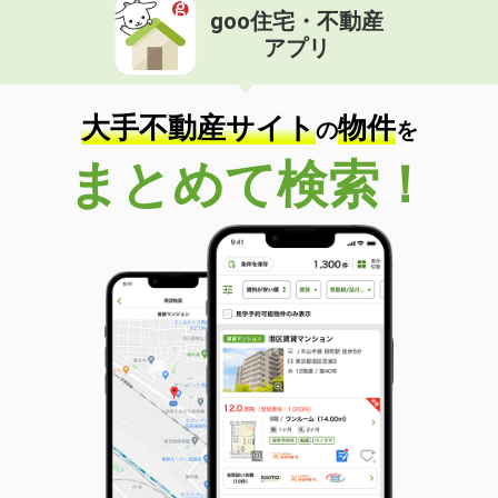
goo住宅・不動産
価 格
15万円
アプリ
住 所
鹿児島県霧島市国分中央５丁目
物件種別
貸店舗（建物一部）
使用面積
72.2m²
大手不動産サイト
物件
の
を
鹿児島県鹿児島市真砂町
まとめて検索！
価 格
1万円
住 所
鹿児島県鹿児島市真砂町
物件種別
貸駐車場
使用面積
-
鹿児島県姶良市加治木町諏訪町
価 格
0.55万円
住 所
鹿児島県姶良市加治木町諏訪町
物件種別
貸駐車場
使用面積
-
鹿児島県霧島市牧園町宿窪田