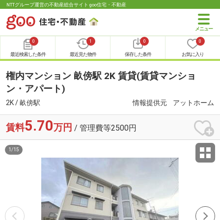
NTTグループ運営の不動産総合サイト goo住宅・不動産
0
1
0
0
最近検索した条件
最近見た物件
保存した条件
お気に入り
権内マンション 畝傍駅 2K 賃貸(賃貸マンショ
ン・アパート)
2K / 畝傍駅
情報提供元
アットホーム
5.70
賃料
万円
/ 管理費等2500円
1
/
15