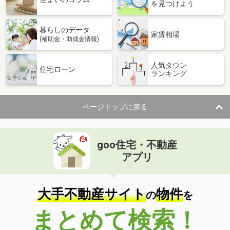
を見つけよう
暮らしのデータ
家賃相場
(補助金・助成金情報)
人気タウン
住宅ローン
ランキング
ページトップに戻る
goo住宅・不動産
アプリ
大手不動産サイト
物件
の
を
まとめて検索！