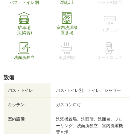
バス・トイレ別
2階以上
ペット相談可
駐車場
室内洗濯機
エアコン
(近隣含)
置き場
洗面所独立
追焚機能
オートロック
設備
バス・トイレ
バス･トイレ別、トイレ、シャワー
キッチン
ガスコンロ可
室内設備
洗濯機置場、洗面所、洗面台、フロ
ーリング、洗面所独立、室内洗濯機
置き場