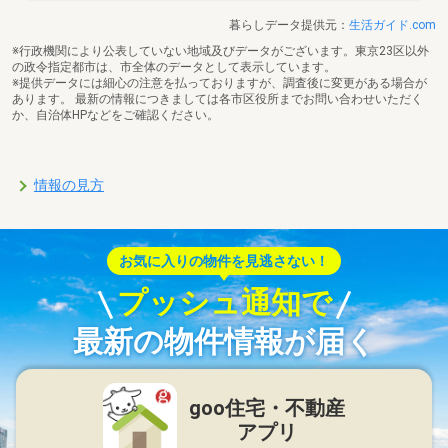
暮らしデータ提供元：
生活ガイド.com
※行政機関により公表していない地域及びデータがございます。東京23区以外
の政令指定都市は、市全体のデータとして表示しています。
※提供データには細心の注意を払っておりますが、調査後に変更がある場合が
あります。 最新の情報につきましては各市区役所までお問い合わせいただく
か、自治体HPなどをご確認ください。
情報の見方
お気に入りの物件を見逃さない！
プッシュ通知で
最新の物件情報が届く
goo住宅・不動産
アプリ