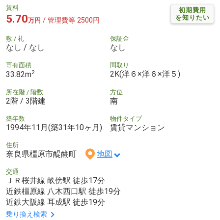
賃料
初期費用
5.70
を知りたい
/ 管理費等 2500円
万円
敷 / 礼
保証金
なし / なし
なし
専有面積
間取り
2
2K(洋６×洋６×洋５)
33.82m
所在階 / 階数
方位
2階 / 3階建
南
築年数
物件タイプ
1994年11月(築31年10ヶ月)
賃貸マンション
住所
奈良県橿原市醍醐町
地図
交通
ＪＲ桜井線 畝傍駅 徒歩17分
近鉄橿原線 八木西口駅 徒歩19分
近鉄大阪線 耳成駅 徒歩19分
乗り換え検索