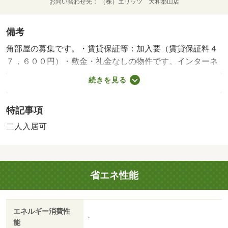
お問い合わせ先
（株）エリッツ 大和郡山店
備考
角部屋の募集です。・賃貸保証等：加入要（賃貸保証料４
７，６００円）・敷金・礼金なしの物件です。インターネ
ットを無料で利用する事ができ、お部屋はおもな開口部が
続きを見る
南方向に向いております。周辺にはセブンイレブン 橿原
醍醐町店があり便利です。・バイク置場：有（無料）・駐
特記事項
輪場：有
二人入居可
省エネ性能
エネルギー消費性
-
能