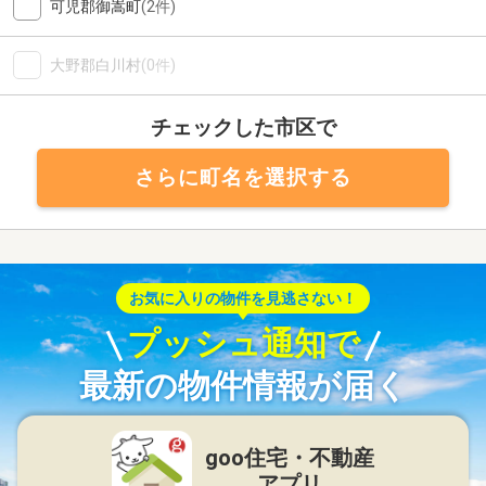
可児郡御嵩町
(2件)
大野郡白川村
(0件)
チェックした市区で
さらに町名を選択する
お気に入りの物件を見逃さない！
プッシュ通知で
最新の物件情報が届く
goo住宅・不動産
アプリ