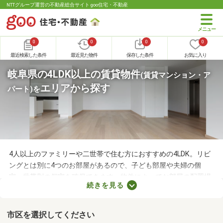
NTTグループ運営の不動産総合サイト goo住宅・不動産
0
0
0
0
最近検索した条件
最近見た物件
保存した条件
お気に入り
岐阜県の4LDK以上の賃貸物件
(賃貸マンション・ア
エリアから探す
パート)
を
4人以上のファミリーや二世帯で住む方におすすめの4LDK。リビ
ングとは別に4つのお部屋があるので、子ども部屋や夫婦の個
室、世帯別の個室を確保できます。物件によってお部屋の配置場
続きを見る
所が異なるので、内見前に間取りをチェックすることがおすすめ
です。ここでは、4人以上で住む方におすすめの4LDK物件を紹介
します。
市区を選択してください