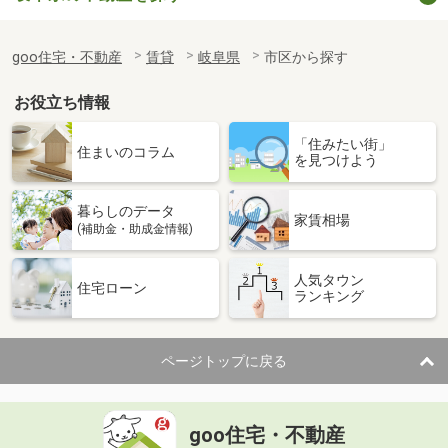
goo住宅・不動産
賃貸
岐阜県
市区から探す
お役立ち情報
「住みたい街」
住まいのコラム
を見つけよう
暮らしのデータ
家賃相場
(補助金・助成金情報)
人気タウン
住宅ローン
ランキング
ページトップに戻る
goo住宅・不動産