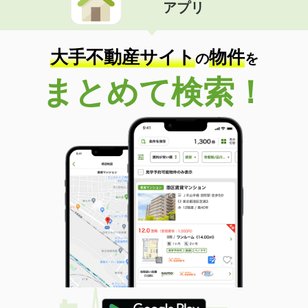
アプリ
大手不動産サイト
物件
の
を
まとめて検索！