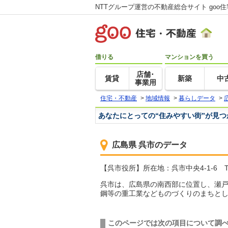
NTTグループ運営の不動産総合サイト goo
借りる
マンションを買う
店舗･
賃貸
新築
中
事業用
住宅・不動産
>
地域情報
>
暮らしデータ
>
あなたにとっての“住みやすい街”が見
広島県 呉市のデータ
【呉市役所】所在地：呉市中央4-1-6 TEL
呉市は、広島県の南西部に位置し、瀬
鋼等の重工業などものづくりのまちと
このページでは次の項目について調