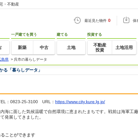
住宅・不動産
0
最近見た物件
保
一戸建てを買う
建てる
投資する
不動産
古
新築
中古
土地
土地活用
投資
広島県
>
呉市の暮らしデータ
つかる「暮らしデータ」
：0823-25-3100 URL：
https://www.city.kure.lg.jp/
戸内海に面した気候温暖で自然環境に恵まれたまちです。戦前は海軍工
して発展してきました。
べることができます