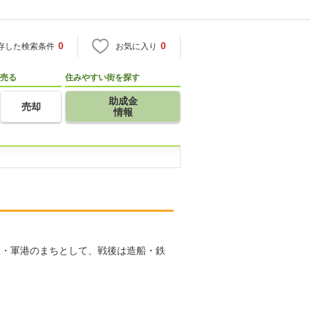
0
0
存した検索条件
お気に入り
売る
住みやすい街を探す
助成金
売却
情報
廠・軍港のまちとして、戦後は造船・鉄