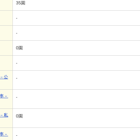
35園
-
-
0園
-
－公
-
率－
-
－私
0園
率－
-