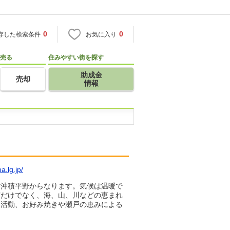
0
0
存した検索条件
お気に入り
売る
住みやすい街を探す
助成金
売却
情報
a.lg.jp/
た沖積平野からなります。気候は温暖で
度だけでなく、海、山、川などの恵まれ
ツ活動、お好み焼きや瀬戸の恵みによる