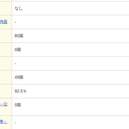
なし
内容
-
80園
0園
-
49園
92.5％
－公
0園
率－
-