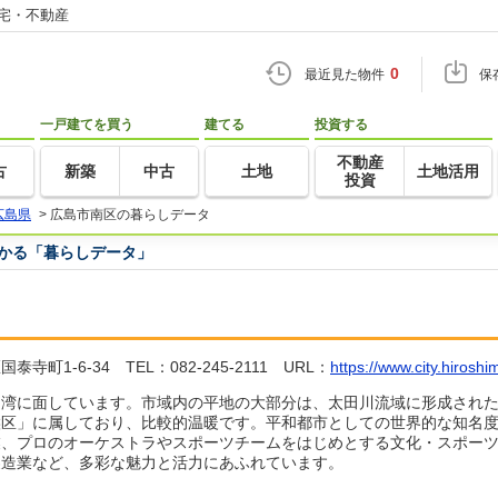
住宅・不動産
0
最近見た物件
保
一戸建てを買う
建てる
投資する
不動産
古
新築
中古
土地
土地活用
投資
広島県
>
広島市南区の暮らしデータ
つかる「暮らしデータ」
1-6-34 TEL：082-245-2111 URL：
https://www.city.hiroshim
島湾に面しています。市域内の平地の大部分は、太田川流域に形成され
候区」に属しており、比較的温暖です。平和都市としての世界的な知名
業、プロのオーケストラやスポーツチームをはじめとする文化・スポー
製造業など、多彩な魅力と活力にあふれています。