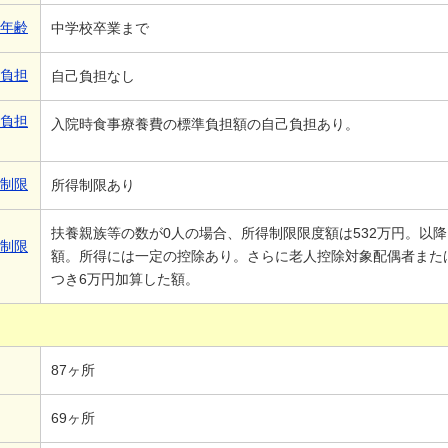
象年齢
中学校卒業まで
己負担
自己負担なし
己負担
入院時食事療養費の標準負担額の自己負担あり。
得制限
所得制限あり
扶養親族等の数が0人の場合、所得制限限度額は532万円。以降
得制限
額。所得には一定の控除あり。さらに老人控除対象配偶者また
つき6万円加算した額。
87ヶ所
69ヶ所