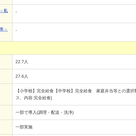
－私
-
率－
-
22.7人
27.6人
【小学校】完全給食【中学校】完全給食 家庭弁当等との選択制
ス、内容:完全給食]
一部で導入(調理・配送・洗浄)
一部実施