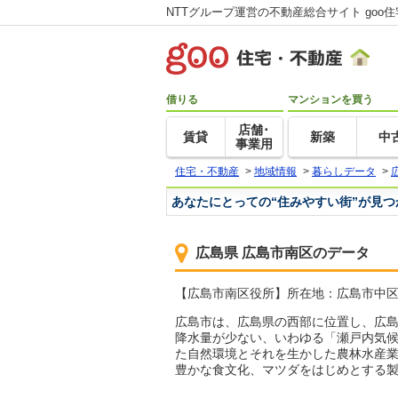
NTTグループ運営の不動産総合サイト goo
借りる
マンションを買う
店舗･
賃貸
新築
中
事業用
住宅・不動産
>
地域情報
>
暮らしデータ
>
あなたにとっての“住みやすい街”が見
広島県 広島市南区のデータ
【広島市南区役所】所在地：広島市中区国泰寺町
広島市は、広島県の西部に位置し、広
降水量が少ない、いわゆる「瀬戸内気
た自然環境とそれを生かした農林水産
豊かな食文化、マツダをはじめとする