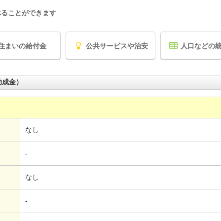
べることができます
住まいの給付金
公共サービスや治安
人口などの
助成金）
なし
-
なし
-