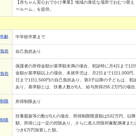
【赤ちゃん安心おでかけ事業】地域の身近な場所でおむつ替え
ールーム」を提供。
象年齢
中学校卒業まで
己負担
自己負担あり
保護者の所得金額が基準額未満の場合、初診時に月4日まで1日
金額が基準額以上の場合、未就学児は、月2日まで1日1,000円
己負担
日まで1日1,500円の自己負担あり。第3子以降の子どもは、初
あり。基準額とは、扶養人数が0人、給与所得295.2万円の場合
得制限
所得制限あり
扶養親族等の数が0人の場合、所得制限限度額は532万円。以降
得制限
額。所得には一定の控除あり。さらに老人控除対象配偶者また
つき6万円加算した額。