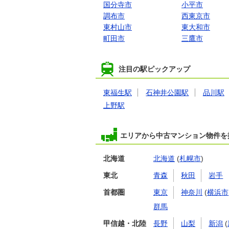
国分寺市
小平市
調布市
西東京市
東村山市
東大和市
町田市
三鷹市
注目の駅ピックアップ
東福生駅
石神井公園駅
品川駅
上野駅
エリアから中古マンション物件を
北海道
北海道
(
札幌市
)
東北
青森
秋田
岩手
首都圏
東京
神奈川
(
横浜市
群馬
甲信越・北陸
長野
山梨
新潟
(