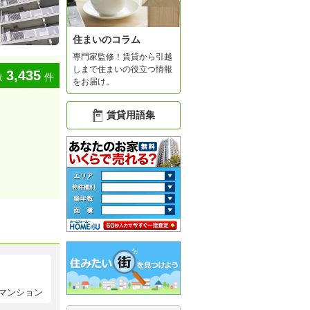
住まいのコラム
専門家監修！賃貸から引越
しまで住まいの役立つ情報
3,435
数
件
をお届け。
賃貸用語集
マンション