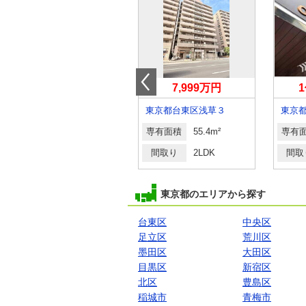
4,780万円
7,999万円
1
東京都府中市宮町１丁目
東京都台東区浅草３
東京
専有面積
52.61m²
専有面積
55.4m²
専有
間取り
1SDK
間取り
2LDK
間取
東京都のエリアから探す
台東区
中央区
足立区
荒川区
墨田区
大田区
目黒区
新宿区
北区
豊島区
稲城市
青梅市