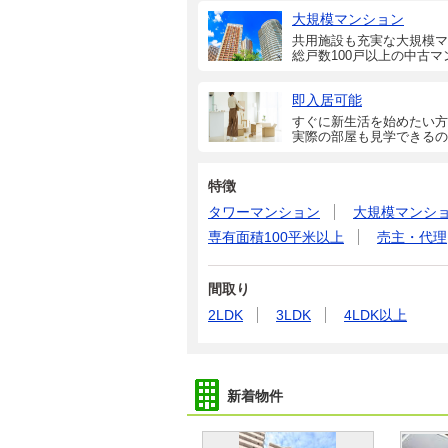
大規模マンション
共用施設も充実な大規模マ
総戸数100戸以上の中古マ
即入居可能
すぐに新生活を始めたい方
実際の部屋も見学できるの
特徴
タワーマンション
大規模マンシ
専有面積100平米以上
売主・代理
間取り
2LDK
3LDK
4LDK以上
新着物件