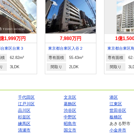
億1,999万円
7,980万円
1億1,5
都台東区台東３
東京都台東区入谷２
東京都台東区
面積
62.82m²
専有面積
55.43m²
専有面積
62
り
3LDK
間取り
2LDK
間取り
3L
千代田区
文京区
港区
江戸川区
葛飾区
江東区
品川区
渋谷区
世田谷区
杉並区
中野区
板橋区
練馬区
昭島市
あきる野市
清瀬市
国立市
小金井市