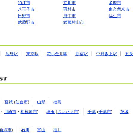
狛江市
立川市
多摩市
八王子市
羽村市
東久留米市
日野市
府中市
福生市
武蔵野市
武蔵村山市
池袋駅
東京駅
花小金井駅
新宿駅
中野坂上駅
五
探す
宮城
(
仙台市
)
山形
福島
・
川崎市
・
相模原市
)
埼玉
(
さいたま市
)
千葉
(
千葉市
)
茨城
新潟市
)
石川
富山
福井