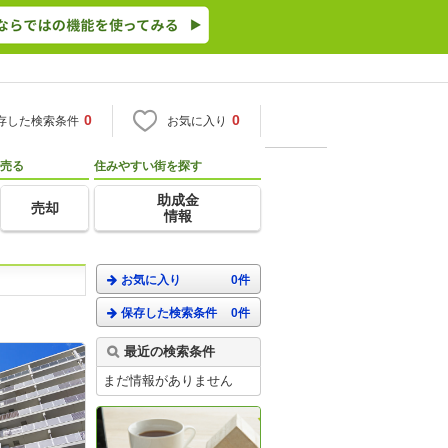
0
0
存した検索条件
お気に入り
売る
住みやすい街を探す
助成金
売却
情報
お気に入り
0件
保存した検索条件
0件
。
最近の検索条件
まだ情報がありません