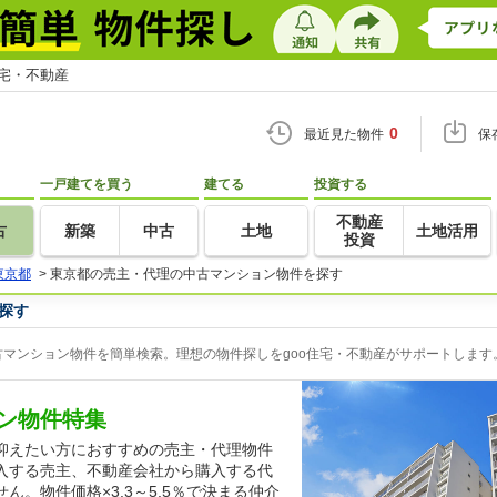
住宅・不動産
0
最近見た物件
保
一戸建てを買う
建てる
投資する
不動産
古
新築
中古
土地
土地活用
投資
東京都
>
東京都の売主・代理の中古マンション物件を探す
探す
マンション物件を簡単検索。理想の物件探しをgoo住宅・不動産がサポートします
ン物件特集
抑えたい方におすすめの売主・代理物件
入する売主、不動産会社から購入する代
。物件価格×3.3～5.5％で決まる仲介