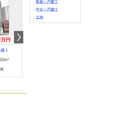
新築一戸建て
中古一戸建て
土地
00万円
6,080万円
4,780万円
鳥越１
東京都台東区元浅草１
東京都台東区下谷３
.03m²
専有面積
47.79m²
専有面積
48.19m²
DK
間取り
2DK
間取り
1SLDK