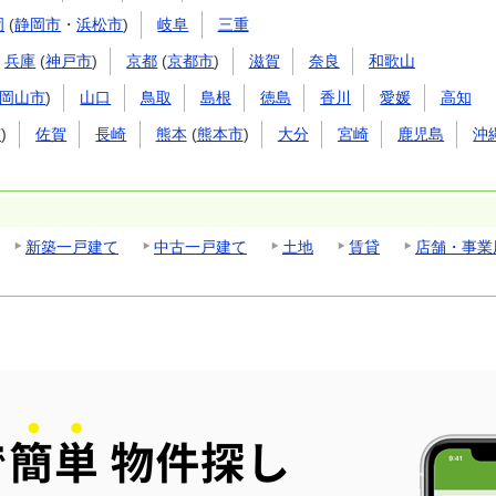
岡
(
静岡市
・
浜松市
)
岐阜
三重
兵庫
(
神戸市
)
京都
(
京都市
)
滋賀
奈良
和歌山
岡山市
)
山口
鳥取
島根
徳島
香川
愛媛
高知
市
)
佐賀
長崎
熊本
(
熊本市
)
大分
宮崎
鹿児島
沖
新築一戸建て
中古一戸建て
土地
賃貸
店舗・事業