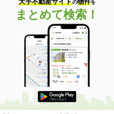
大手不動産サイト
物件
の
を
まとめて検索！