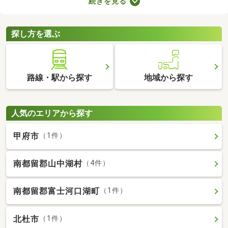
続きを見る
せん。物件価格×3.3～5.5％で決まる仲介手数料は、場合によって
は高額に。費用を抑えたい方は、ここで紹介する売主・代理物件
をチェックしてみてくださいね。
探し方を選ぶ
路線・駅から探す
地域から探す
人気のエリアから探す
甲府市
（1件）
南都留郡山中湖村
（4件）
南都留郡富士河口湖町
（1件）
北杜市
（1件）