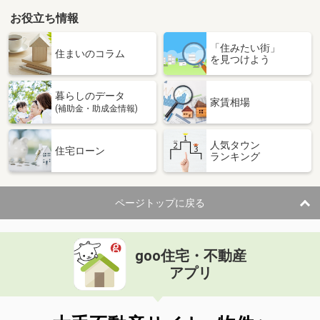
お役立ち情報
「住みたい街」
住まいのコラム
を見つけよう
暮らしのデータ
家賃相場
(補助金・助成金情報)
人気タウン
住宅ローン
ランキング
ページトップに戻る
goo住宅・不動産
アプリ