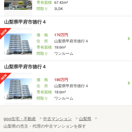
専有面積
67.42m²
間取り
3LDK
山梨県甲府市徳行４
価 格
170万円
住 所
山梨県甲府市徳行４
専有面積
18.6m²
間取り
ワンルーム
山梨県甲府市徳行４
価 格
180万円
住 所
山梨県甲府市徳行４
専有面積
18.6m²
間取り
ワンルーム
goo住宅・不動産
中古マンション
山梨県
山梨県の売主・代理の中古マンションを探す