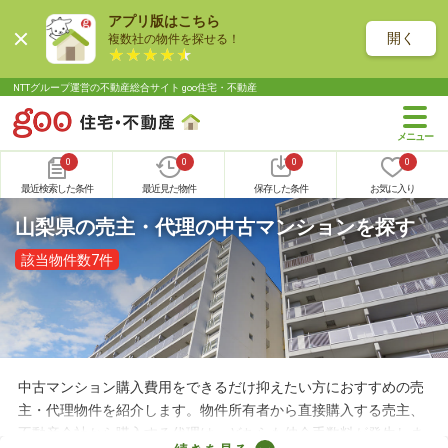
アプリ版はこちら
開く
複数社の物件を探せる！
NTTグループ運営の不動産総合サイト goo住宅・不動産
0
0
0
0
最近検索した条件
最近見た物件
保存した条件
お気に入り
山梨県の売主・代理の中古マンションを探す
該当物件数7件
中古マンション購入費用をできるだけ抑えたい方におすすめの売
主・代理物件を紹介します。物件所有者から直接購入する売主、
不動産会社から購入する代理は、どちらも仲介手数料が発生しま