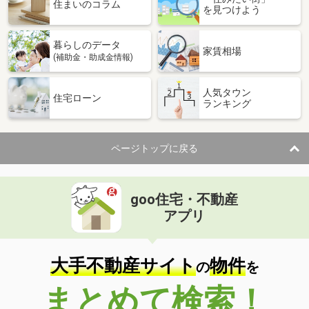
価 格
2,380万円
住まいのコラム
を見つけよう
住 所
京都府京都市伏見区風呂屋町
専有面積
48.53m²
暮らしのデータ
間取り
2LDK
家賃相場
(補助金・助成金情報)
京都府京都市下京区夷馬場町
人気タウン
住宅ローン
ランキング
価 格
1,580万円
住 所
京都府京都市下京区夷馬場町
専有面積
49.68m²
ページトップに戻る
間取り
1LDK
京都府京都市南区東九条西河辺町
goo住宅・不動産
価 格
2,890万円
アプリ
住 所
京都府京都市南区東九条西河辺町
専有面積
69m²
間取り
3LDK
大手不動産サイト
物件
の
を
京都府京都市中京区金吹町両替町通二条下る
まとめて検索！