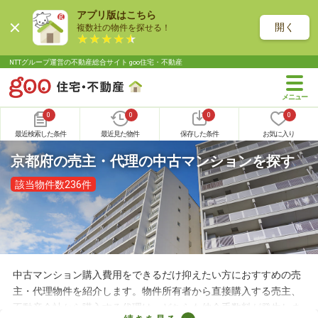
アプリ版はこちら
開く
複数社の物件を探せる！
NTTグループ運営の不動産総合サイト goo住宅・不動産
0
0
0
0
最近検索した条件
最近見た物件
保存した条件
お気に入り
京都府の売主・代理の中古マンションを探す
該当物件数236件
中古マンション購入費用をできるだけ抑えたい方におすすめの売
主・代理物件を紹介します。物件所有者から直接購入する売主、
不動産会社から購入する代理は、どちらも仲介手数料が発生しま