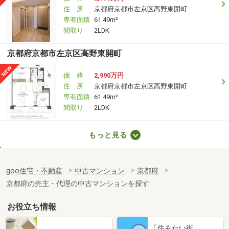
住 所
京都府京都市左京区高野東開町
専有面積
61.49m²
間取り
2LDK
京都府京都市左京区高野東開町
価 格
2,990万円
住 所
京都府京都市左京区高野東開町
専有面積
61.49m²
間取り
2LDK
京都府京都市左京区一乗寺地蔵本町
もっと見る
価 格
6,000万円
住 所
京都府京都市左京区一乗寺地蔵本町
goo住宅・不動産
中古マンション
京都府
専有面積
71.53m²
京都府の売主・代理の中古マンションを探す
間取り
4LDK
お役立ち情報
京都府京都市伏見区風呂屋町
「住みたい街」