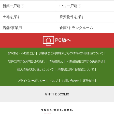
新築一戸建て
中古一戸建て
価 格
3,390万円
住 所
京都府京都市南区吉祥院這登中町
土地を探す
投資物件を探す
専有面積
58.94m²
間取り
3LDK
店舗/事業用
倉庫/トランクルーム
京都府京都市中京区西ノ京東月光町
PC版へ
価 格
3,590万円
住 所
京都府京都市中京区西ノ京東月光町
goo住宅・不動産とは
お客さまご利用端末からの情報の外部送信について
専有面積
64m²
物件に関するお問合せの流れ
情報提供元
不動産情報に関する免責事項
間取り
3LDK
個人情報の取り扱いについて
消費税に関する表記について
京都府京都市左京区岡崎円勝寺町
プライバシーポリシー
ヘルプ
お問い合わせ
運営会社
価 格
8,820万円
住 所
京都府京都市左京区岡崎円勝寺町
©NTT DOCOMO
専有面積
86.17m²
間取り
3LDK
京都府京都市左京区法林寺門前町川端通三条上る