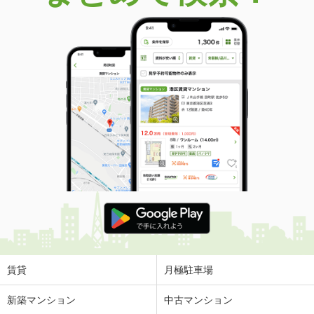
価 格
1億850万円
住 所
京都府京都市中京区金吹町両替町通二
条下る
専有面積
94.53m²
間取り
3LDK
京都府京都市南区吉祥院三ノ宮町
価 格
4,900万円
住 所
京都府京都市南区吉祥院三ノ宮町
専有面積
85.54m²
間取り
4LDK
京都府京都市南区東九条南河辺町
価 格
2,480万円
住 所
京都府京都市南区東九条南河辺町
専有面積
56.69m²
賃貸
月極駐車場
間取り
2LDK
新築マンション
中古マンション
京都府京都市南区吉祥院這登中町