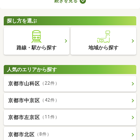
続きを見る
せん。物件価格×3.3～5.5％で決まる仲介手数料は、場合によって
は高額に。費用を抑えたい方は、ここで紹介する売主・代理物件
をチェックしてみてくださいね。
探し方を選ぶ
路線・駅から探す
地域から探す
人気のエリアから探す
京都市山科区
（22件）
京都市中京区
（42件）
京都市左京区
（11件）
京都市北区
（8件）