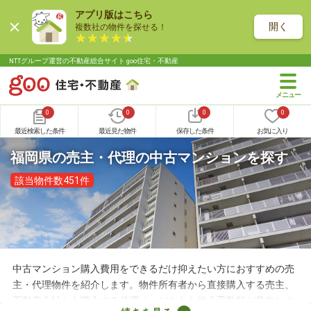
アプリ版はこちら
開く
複数社の物件を探せる！
NTTグループ運営の不動産総合サイト goo住宅・不動産
0
0
0
0
最近検索した条件
最近見た物件
保存した条件
お気に入り
福岡県の売主・代理の中古マンションを探す
該当物件数451件
中古マンション購入費用をできるだけ抑えたい方におすすめの売
主・代理物件を紹介します。物件所有者から直接購入する売主、
不動産会社から購入する代理は、どちらも仲介手数料が発生しま