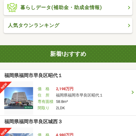
暮らしデータ(補助金・助成金情報)
人気タウンランキング
新着!おすすめ
福岡県福岡市早良区昭代１
価 格
2,198万円
住 所
福岡県福岡市早良区昭代１
専有面積
58.8m²
間取り
2LDK
福岡県福岡市早良区城西３
価 格
4,980万円