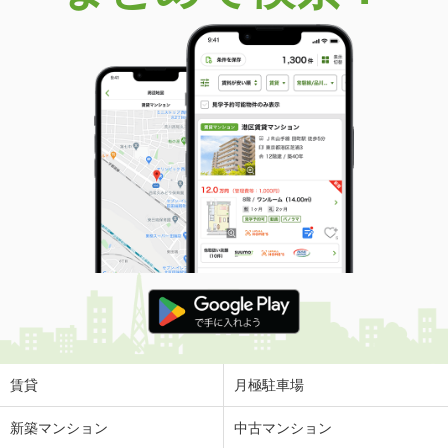
価 格
5,980万円
住 所
福岡県福岡市早良区百道浜１
専有面積
90.76m²
間取り
3LDK
福岡県福岡市早良区西新４
価 格
2億4,500万円
住 所
福岡県福岡市早良区西新４
専有面積
100.08m²
間取り
4LDK
福岡県福岡市博多区那珂４丁目
価 格
3,360万円
住 所
福岡県福岡市博多区那珂４丁目
専有面積
74.55m²
間取り
3LDK
賃貸
月極駐車場
福岡県福岡市東区二又瀬新町
新築マンション
中古マンション