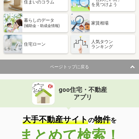
価 格
2,900万円
住まいのコラム
を見つけよう
住 所
福岡県大野城市栄町２
専有面積
75.64m²
暮らしのデータ
間取り
3LDK
家賃相場
(補助金・助成金情報)
福岡県大野城市東大利３
人気タウン
住宅ローン
ランキング
価 格
2,680万円
住 所
福岡県大野城市東大利３
専有面積
80.66m²
ページトップに戻る
間取り
4LDK
福岡県福岡市早良区次郎丸５
goo住宅・不動産
価 格
4,399万円
アプリ
住 所
福岡県福岡市早良区次郎丸５
専有面積
83.37m²
間取り
4LDK
大手不動産サイト
物件
の
を
福岡県福岡市早良区百道浜１
まとめて検索！