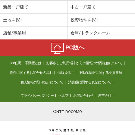
価 格
2,890万円
新築一戸建て
中古一戸建て
住 所
福岡県福岡市東区二又瀬新町
専有面積
79.54m²
土地を探す
投資物件を探す
間取り
4LDK
店舗/事業用
倉庫/トランクルーム
福岡県福岡市城南区田島１
PC版へ
価 格
4,980万円
住 所
福岡県福岡市城南区田島１
goo住宅・不動産とは
お客さまご利用端末からの情報の外部送信について
専有面積
91.98m²
間取り
3SLDK
物件に関するお問合せの流れ
情報提供元
不動産情報に関する免責事項
個人情報の取り扱いについて
消費税に関する表記について
福岡県福岡市中央区大宮２
プライバシーポリシー
ヘルプ
お問い合わせ
運営会社
価 格
2,880万円
住 所
福岡県福岡市中央区大宮２
専有面積
64.1m²
©NTT DOCOMO
間取り
2LDK
福岡県福岡市中央区薬院３