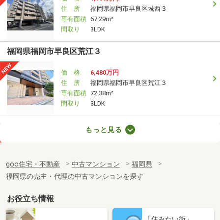
住 所
福岡県福岡市早良区城西３
専有面積
67.29m²
間取り
3LDK
福岡県福岡市早良区荒江３
価 格
6,480万円
住 所
福岡県福岡市早良区荒江３
専有面積
72.38m²
間取り
3LDK
福岡県大野城市栄町２
もっと見る
価 格
2,848万円
住 所
福岡県大野城市栄町２
goo住宅・不動産
中古マンション
福岡県
専有面積
75.64m²
福岡県の売主・代理の中古マンションを探す
間取り
3LDK
お役立ち情報
福岡県大野城市栄町２
「住みたい街」