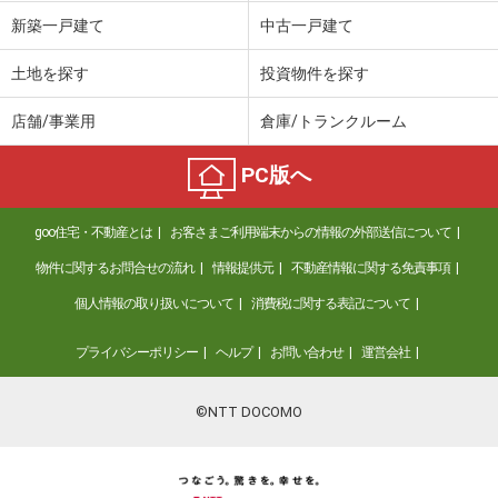
価 格
6,280万円
新築一戸建て
中古一戸建て
住 所
東京都荒川区町屋５
専有面積
80.23m²
土地を探す
投資物件を探す
間取り
4LDK
店舗/事業用
倉庫/トランクルーム
東京都杉並区高井戸東２
PC版へ
価 格
8,699万円
住 所
東京都杉並区高井戸東２
goo住宅・不動産とは
お客さまご利用端末からの情報の外部送信について
専有面積
67.55m²
間取り
3LDK
物件に関するお問合せの流れ
情報提供元
不動産情報に関する免責事項
個人情報の取り扱いについて
消費税に関する表記について
東京都杉並区高井戸東２
プライバシーポリシー
ヘルプ
お問い合わせ
運営会社
価 格
8,699万円
住 所
東京都杉並区高井戸東２
専有面積
67.55m²
©NTT DOCOMO
間取り
3LDK
東京都杉並区井草２