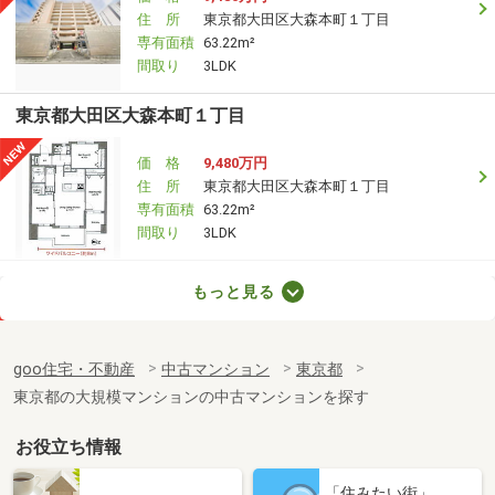
住 所
東京都大田区大森本町１丁目
専有面積
63.22m²
間取り
3LDK
東京都大田区大森本町１丁目
価 格
9,480万円
住 所
東京都大田区大森本町１丁目
専有面積
63.22m²
間取り
3LDK
東京都渋谷区千駄ヶ谷５
もっと見る
価 格
1億4,950万円
住 所
東京都渋谷区千駄ヶ谷５
goo住宅・不動産
中古マンション
東京都
専有面積
80.21m²
東京都の大規模マンションの中古マンションを探す
間取り
2SLDK
お役立ち情報
東京都港区元麻布３
「住みたい街」