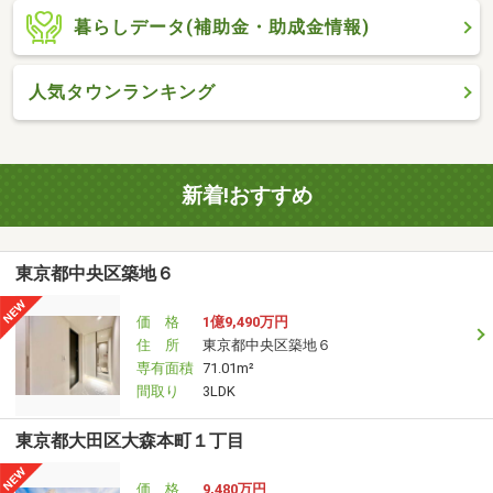
暮らしデータ(補助金・助成金情報)
人気タウンランキング
新着!おすすめ
東京都中央区築地６
価 格
1億9,490万円
住 所
東京都中央区築地６
専有面積
71.01m²
間取り
3LDK
東京都大田区大森本町１丁目
価 格
9,480万円