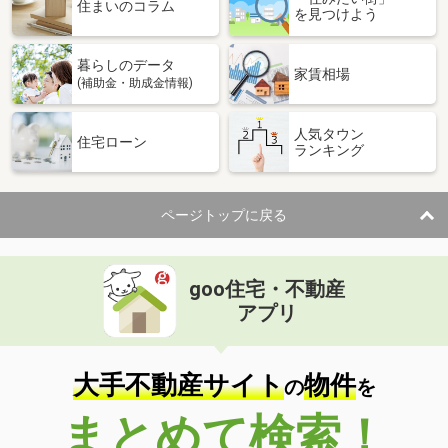
価 格
13億8,000万円
住まいのコラム
を見つけよう
住 所
東京都港区元麻布３
専有面積
154.62m²
暮らしのデータ
間取り
3LDK
家賃相場
(補助金・助成金情報)
東京都渋谷区恵比寿南３
人気タウン
住宅ローン
ランキング
価 格
6,390万円
住 所
東京都渋谷区恵比寿南３
専有面積
41.78m²
ページトップに戻る
間取り
1LDK
東京都港区高輪２
goo住宅・不動産
価 格
1億9,280万円
アプリ
住 所
東京都港区高輪２
専有面積
78.56m²
間取り
3LDK
大手不動産サイト
物件
の
を
東京都港区麻布台２
まとめて検索！