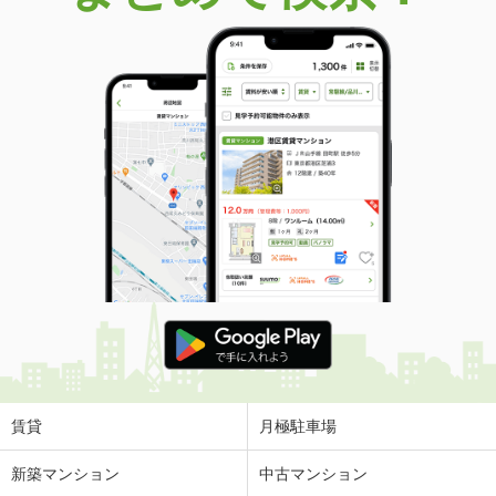
価 格
4億7,800万円
住 所
東京都港区麻布台２
専有面積
119.63m²
間取り
2LDK
東京都中央区晴海１
価 格
1億2,480万円
住 所
東京都中央区晴海１
専有面積
91.42m²
間取り
3LDK
東京都荒川区東日暮里６
価 格
1億290万円
住 所
東京都荒川区東日暮里６
専有面積
77.05m²
間取り
3LDK
賃貸
月極駐車場
東京都荒川区町屋５
新築マンション
中古マンション