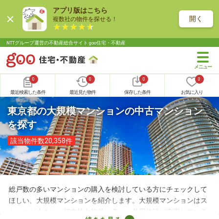
アプリ版はこちら
開く
複数社の物件を探せる！
NTTグループ運営の不動産総合サイト goo住宅・不動産
0
0
0
0
最近検索した条件
最近見た物件
保存した条件
お気に入り
東京都の大規模マンションの中古マンション
を探す
該当物件数20,358件
総戸数の多いマンションの購入を検討している方にチェックして
ほしい、大規模マンションを紹介します。大規模マンションはス
ケールが大きい・好立地な物件が多い・共用施設が充実している