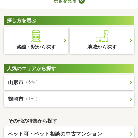
続きを見る
せん。物件価格×3.3～5.5％で決まる仲介手数料は、場合によって
は高額に。費用を抑えたい方は、ここで紹介する売主・代理物件
をチェックしてみてくださいね。
探し方を選ぶ
路線・駅から探す
地域から探す
人気のエリアから探す
山形市
（6件）
鶴岡市
（1件）
その他の特集から探す
ペット可・ペット相談の中古マンション