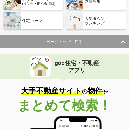
家賃相場
(補助金・助成金情報)
人気タウン
住宅ローン
ランキング
ページトップに戻る
goo住宅・不動産
アプリ
大手不動産サイト
物件
の
を
まとめて検索！