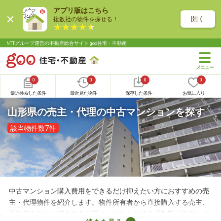
アプリ版はこちら
開く
複数社の物件を探せる！
NTTグループ運営の不動産総合サイト goo住宅・不動産
0
0
0
0
最近検索した条件
最近見た物件
保存した条件
お気に入り
山形県の売主・代理の中古マンションを探す
該当物件数7件
中古マンション購入費用をできるだけ抑えたい方におすすめの売
主・代理物件を紹介します。物件所有者から直接購入する売主、
不動産会社から購入する代理は、どちらも仲介手数料が発生しま