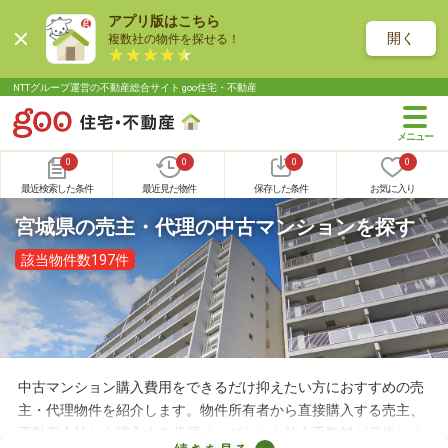
アプリ版はこちら
開く
複数社の物件を探せる！
NTTグループ運営の不動産総合サイト goo住宅・不動産
0
0
0
0
最近検索した条件
最近見た物件
保存した条件
お気に入り
宮城県の売主・代理の中古マンションを探す
該当物件数197件
中古マンション購入費用をできるだけ抑えたい方におすすめの売
主・代理物件を紹介します。物件所有者から直接購入する売主、
不動産会社から購入する代理は、どちらも仲介手数料が発生しま