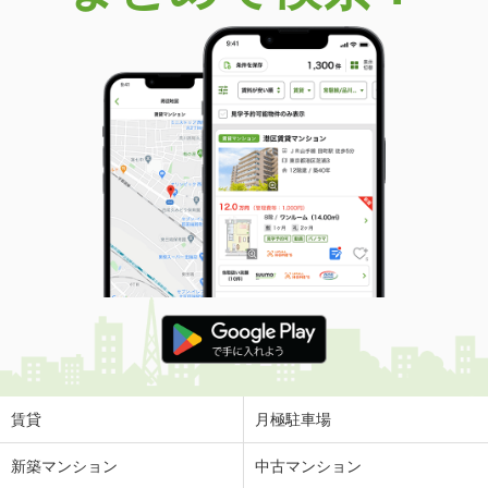
価 格
2,490万円
住 所
宮城県仙台市青葉区木町
専有面積
72.28m²
間取り
2LDK
宮城県仙台市青葉区中山４丁目
価 格
1,990万円
住 所
宮城県仙台市青葉区中山４丁目
専有面積
60.08m²
間取り
2LDK
宮城県仙台市若林区大和町５
価 格
1,290万円
住 所
宮城県仙台市若林区大和町５
専有面積
47.31m²
間取り
1LDK
賃貸
月極駐車場
宮城県仙台市若林区若林１
新築マンション
中古マンション