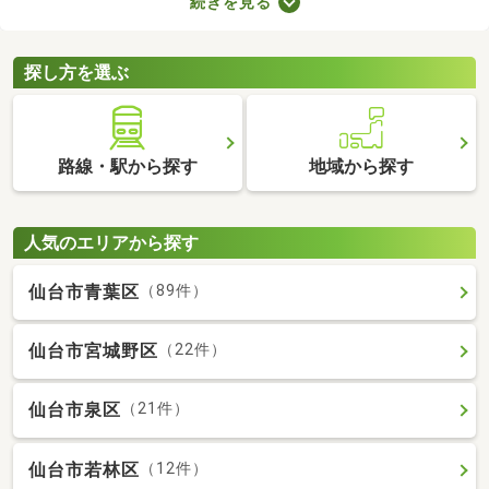
続きを見る
せん。物件価格×3.3～5.5％で決まる仲介手数料は、場合によって
は高額に。費用を抑えたい方は、ここで紹介する売主・代理物件
をチェックしてみてくださいね。
探し方を選ぶ
路線・駅から探す
地域から探す
人気のエリアから探す
仙台市青葉区
（89件）
仙台市宮城野区
（22件）
仙台市泉区
（21件）
仙台市若林区
（12件）