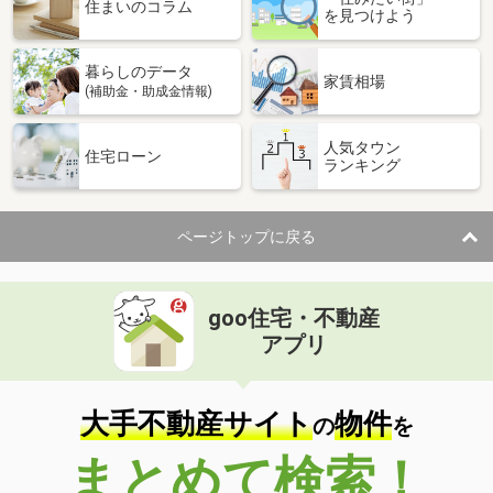
価 格
2,590万円
住まいのコラム
を見つけよう
住 所
宮城県仙台市青葉区支倉町
専有面積
65.3m²
暮らしのデータ
間取り
3LDK
家賃相場
(補助金・助成金情報)
宮城県仙台市青葉区広瀬町
人気タウン
住宅ローン
ランキング
価 格
4,580万円
住 所
宮城県仙台市青葉区広瀬町
専有面積
75.87m²
ページトップに戻る
間取り
3LDK
宮城県仙台市青葉区広瀬町
goo住宅・不動産
価 格
4,580万円
アプリ
住 所
宮城県仙台市青葉区広瀬町
専有面積
75.87m²
間取り
3LDK
大手不動産サイト
物件
の
を
宮城県仙台市青葉区木町
まとめて検索！