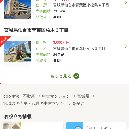
住 所
宮城県仙台市青葉区小松島４丁目
専有面積
73.18m²
間取り
4LDK
宮城県仙台市青葉区柏木３丁目
価 格
3,090万円
住 所
宮城県仙台市青葉区柏木３丁目
専有面積
89.7m²
間取り
4LDK
宮城県仙台市青葉区一番町１
もっと見る
価 格
1,080万円
住 所
宮城県仙台市青葉区一番町１
goo住宅・不動産
中古マンション
宮城県
専有面積
45.56m²
宮城県の売主・代理の中古マンションを探す
間取り
2LDK
お役立ち情報
宮城県仙台市青葉区支倉町
「住みたい街」