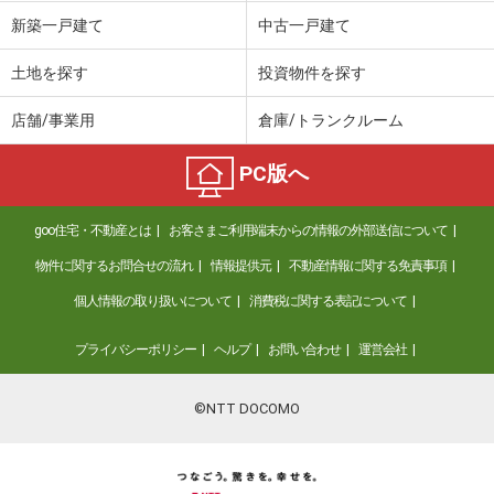
価 格
990万円
新築一戸建て
中古一戸建て
住 所
宮城県仙台市若林区若林１
専有面積
56.43m²
土地を探す
投資物件を探す
間取り
2LDK
店舗/事業用
倉庫/トランクルーム
宮城県仙台市若林区若林１
PC版へ
価 格
990万円
住 所
宮城県仙台市若林区若林１
goo住宅・不動産とは
お客さまご利用端末からの情報の外部送信について
専有面積
56.43m²
間取り
2LDK
物件に関するお問合せの流れ
情報提供元
不動産情報に関する免責事項
個人情報の取り扱いについて
消費税に関する表記について
宮城県仙台市若林区若林１
プライバシーポリシー
ヘルプ
お問い合わせ
運営会社
価 格
990万円
住 所
宮城県仙台市若林区若林１
専有面積
56.43m²
©NTT DOCOMO
間取り
2LDK
宮城県仙台市青葉区北山２