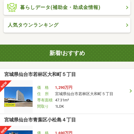
暮らしデータ(補助金・助成金情報)
人気タウンランキング
新着!おすすめ
宮城県仙台市若林区大和町５丁目
価 格
1,290万円
住 所
宮城県仙台市若林区大和町５丁目
専有面積
47.31m²
間取り
1LDK
宮城県仙台市青葉区小松島４丁目
価 格
1,690万円