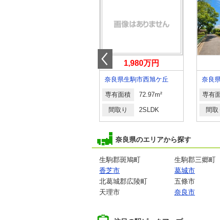
2,499万円
1,980万円
奈良県奈良市学園中５
奈良県生駒市西旭ケ丘
専有面積
75.69m²
専有面積
72.97m²
専有
間取り
3LDK
間取り
2SLDK
間取
奈良県のエリアから探す
生駒郡斑鳩町
生駒郡三郷町
香芝市
葛城市
北葛城郡広陵町
五條市
天理市
奈良市