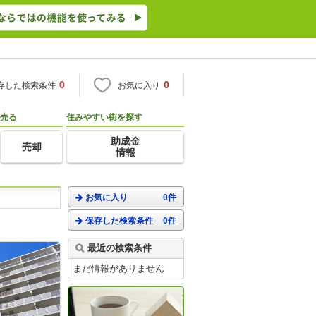
0
0
存した検索条件
お気に入り
売る
住みやすい街を探す
助成金
売却
情報
お気に入り
0件
保存した検索条件
0件
。
最近の検索条件
まだ情報がありません