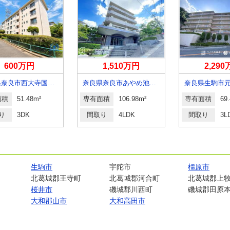
600万円
1,510万円
2,29
奈良県奈良市西大寺国見町１
奈良県奈良市あやめ池南６
奈良県生駒市
面積
51.48m²
専有面積
106.98m²
専有面積
69
り
3DK
間取り
4LDK
間取り
3L
生駒市
宇陀市
橿原市
北葛城郡王寺町
北葛城郡河合町
北葛城郡上
桜井市
磯城郡川西町
磯城郡田原
大和郡山市
大和高田市