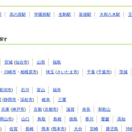
駅
高の原駅
学園前駅
生駒駅
富雄駅
大和八木駅
探す
宮城
(
仙台市
)
山形
福島
・
川崎市
・
相模原市
)
埼玉
(
さいたま市
)
千葉
(
千葉市
)
茨城
新潟市
)
石川
富山
福井
岡
(
静岡市
・
浜松市
)
岐阜
三重
兵庫
(
神戸市
)
京都
(
京都市
)
滋賀
奈良
和歌山
岡山市
)
山口
鳥取
島根
徳島
香川
愛媛
高知
市
)
佐賀
長崎
熊本
(
熊本市
)
大分
宮崎
鹿児島
沖