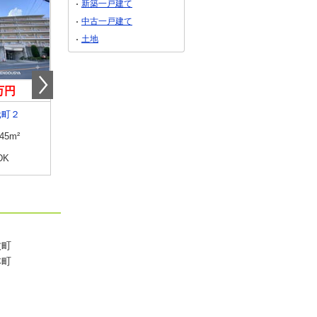
新築一戸建て
中古一戸建て
土地
0万円
2,980万円
1,480万円
元町２
奈良県生駒市辻町
奈良県生駒市小瀬町
.45m²
専有面積
82.34m²
専有面積
84.4m²
DK
間取り
3LDK
間取り
4LDK
牧町
本町