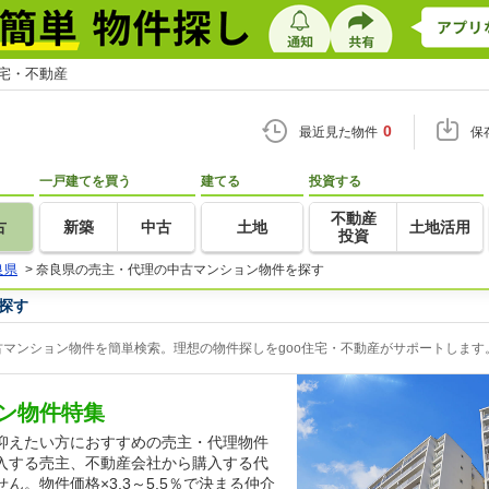
住宅・不動産
0
最近見た物件
保
一戸建てを買う
建てる
投資する
不動産
古
新築
中古
土地
土地活用
投資
良県
>
奈良県の売主・代理の中古マンション物件を探す
探す
マンション物件を簡単検索。理想の物件探しをgoo住宅・不動産がサポートします
ン物件特集
抑えたい方におすすめの売主・代理物件
入する売主、不動産会社から購入する代
。物件価格×3.3～5.5％で決まる仲介