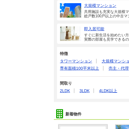
大規模マンション
共用施設も充実な大規模マ
総戸数100戸以上の中古マ
即入居可能
すぐに新生活を始めたい方
実際の部屋も見学できるの
特徴
タワーマンション
大規模マンシ
専有面積100平米以上
売主・代理
間取り
2LDK
3LDK
4LDK以上
新着物件