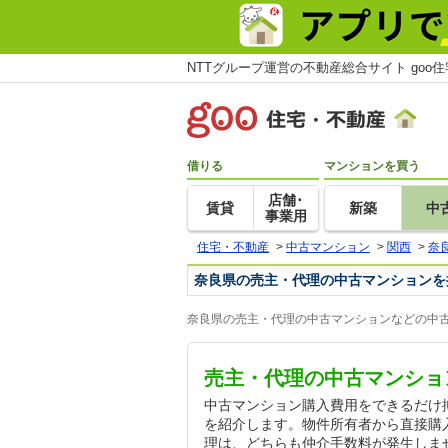
NTTグループ運営の不動産総合サイト goo
借りる
マンションを買う
店舗･
賃貸
新築
中
事業用
住宅・不動産
>
中古マンション
>
関西
>
奈
奈良県の売主・代理の中古マンションを
奈良県の売主・代理の中古マンションなどの中古
売主・代理の中古マンショ
中古マンション購入費用をできるだけ
を紹介します。物件所有者から直接購
理は、どちらも仲介手数料が発生しません