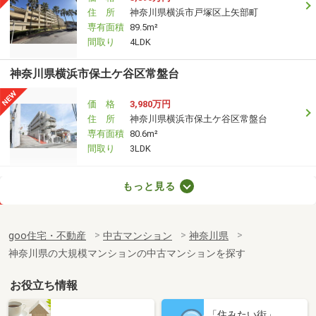
住 所
神奈川県横浜市戸塚区上矢部町
専有面積
89.5m²
間取り
4LDK
神奈川県横浜市保土ケ谷区常盤台
価 格
3,980万円
住 所
神奈川県横浜市保土ケ谷区常盤台
専有面積
80.6m²
間取り
3LDK
神奈川県川崎市高津区千年
もっと見る
価 格
6,490万円
住 所
神奈川県川崎市高津区千年
goo住宅・不動産
中古マンション
神奈川県
専有面積
86.53m²
神奈川県の大規模マンションの中古マンションを探す
間取り
3SLDK
お役立ち情報
神奈川県藤沢市片瀬４丁目
「住みたい街」