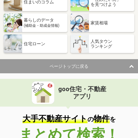
価 格
6,699万円
住まいのコラム
を見つけよう
住 所
神奈川県藤沢市片瀬４丁目
専有面積
66.76m²
暮らしのデータ
間取り
3LDK
家賃相場
(補助金・助成金情報)
神奈川県大和市西鶴間３丁目
人気タウン
住宅ローン
ランキング
価 格
2,890万円
住 所
神奈川県大和市西鶴間３丁目
専有面積
72.44m²
ページトップに戻る
間取り
3LK
神奈川県茅ヶ崎市香川１
goo住宅・不動産
価 格
2,480万円
アプリ
住 所
神奈川県茅ヶ崎市香川１
専有面積
83.04m²
間取り
3LDK
大手不動産サイト
物件
の
を
神奈川県茅ヶ崎市本村４
まとめて検索！