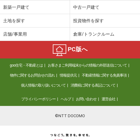
価 格
2,190万円
新築一戸建て
中古一戸建て
住 所
神奈川県川崎市高津区北見方２
専有面積
51.45m²
土地を探す
投資物件を探す
間取り
3DK
店舗/事業用
倉庫/トランクルーム
神奈川県川崎市高津区久地２
PC版へ
価 格
2,980万円
住 所
神奈川県川崎市高津区久地２
goo住宅・不動産とは
お客さまご利用端末からの情報の外部送信について
専有面積
44.27m²
間取り
1LDK
物件に関するお問合せの流れ
情報提供元
不動産情報に関する免責事項
個人情報の取り扱いについて
消費税に関する表記について
神奈川県川崎市幸区南幸町３
プライバシーポリシー
ヘルプ
お問い合わせ
運営会社
価 格
2,980万円
住 所
神奈川県川崎市幸区南幸町３
専有面積
48.8m²
©NTT DOCOMO
間取り
2LDK
神奈川県横浜市戸塚区名瀬町