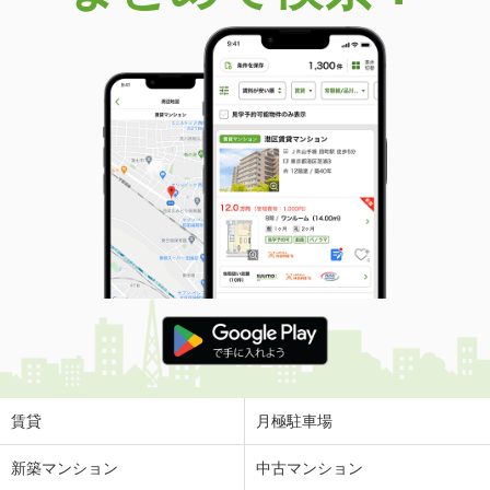
価 格
5,780万円
住 所
神奈川県茅ヶ崎市本村４
専有面積
112.67m²
間取り
4LDK
神奈川県川崎市高津区久本３
価 格
7,798万円
住 所
神奈川県川崎市高津区久本３
専有面積
76.8m²
間取り
3LDK
神奈川県川崎市高津区北見方２
価 格
5,780万円
住 所
神奈川県川崎市高津区北見方２
専有面積
75.41m²
間取り
3LDK
賃貸
月極駐車場
神奈川県川崎市高津区北見方２
新築マンション
中古マンション