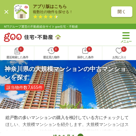
アプリ版はこちら
開く
複数社の物件を探せる！
NTTグループ運営の不動産総合サイト goo住宅・不動産
0
0
0
0
最近検索した条件
最近見た物件
保存した条件
お気に入り
神奈川県の大規模マンションの中古マンショ
ンを探す
該当物件数7,655件
総戸数の多いマンションの購入を検討している方にチェックして
ほしい、大規模マンションを紹介します。大規模マンションはス
ケールが大きい・好立地な物件が多い・共用施設が充実している