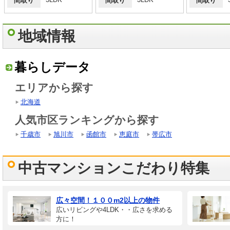
間取り
間取り
間取り
地域情報
暮らしデータ
エリアから探す
北海道
人気市区ランキングから探す
千歳市
旭川市
函館市
恵庭市
帯広市
中古マンションこだわり特集
広々空間！１００m2以上の物件
広いリビングや4LDK・・広さを求める
方に！