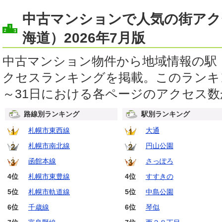
中古マンションで人気の街アク
海道）
2026年7月版
中古マンション物件から地域情報の駅
クセスランキングを掲載。このランキン
～31日における各ページのアクセス
路線別ランキング
駅別ランキング
札幌市東西線
大通
札幌市南北線
円山公園
函館本線
さっぽろ
4位
札幌市東豊線
4位
すすきの
5位
札幌市軌道線
5位
中島公園
6位
千歳線
6位
琴似