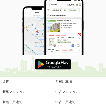
専有面積
35.98m²
間取り
2DK
高知県高知市南久保
価 格
2,890万円
住 所
高知県高知市南久保
専有面積
71.76m²
間取り
3LDK
賃貸
月極駐車場
新築マンション
中古マンション
新築一戸建て
中古一戸建て