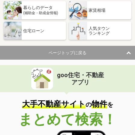
専有面積
70.48m²
暮らしのデータ
間取り
3LDK
家賃相場
(補助金・助成金情報)
高知県高知市六泉寺町
人気タウン
住宅ローン
ランキング
価 格
1,390万円
住 所
高知県高知市六泉寺町
専有面積
99.87m²
ページトップに戻る
間取り
4LDK
高知県高知市鴨部１丁目
goo住宅・不動産
価 格
850万円
アプリ
住 所
高知県高知市鴨部１丁目
専有面積
70.76m²
間取り
3LDK
大手不動産サイト
物件
の
を
高知県高知市本町１丁目
まとめて検索！
価 格
400万円
住 所
高知県高知市本町１丁目