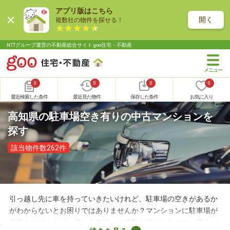
アプリ版はこちら
開く
複数社の物件を探せる！
NTTグループ運営の不動産総合サイト goo住宅・不動産
0
0
0
0
最近検索した条件
最近見た物件
保存した条件
お気に入り
高知県の駐車場空き有りの中古マンションを
探す
該当物件数262件
引っ越し先に車を持っていきたいけれど、駐車場の空きがあるか
がわからないとお困りではありませんか？マンションに駐車場が
併設されていれば、車から自宅への移動が楽になります。暮らし