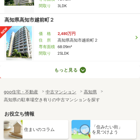
間取り
3LDK
高知県高知市越前町２
価 格
2,480万円
住 所
高知県高知市越前町２
専有面積
68.09m²
間取り
2SLDK
高知県高知市鴨部１丁目
もっと見る
価 格
850万円
住 所
高知県高知市鴨部１丁目
goo住宅・不動産
中古マンション
高知県
専有面積
70.76m²
高知県の駐車場空き有りの中古マンションを探す
間取り
3LDK
お役立ち情報
高知県高知市桟橋通６
「住みたい街」
価 格
1,790万円
住まいのコラム
を見つけよう
住 所
高知県高知市桟橋通６