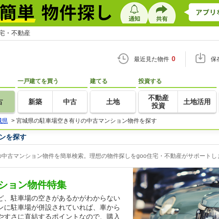
住宅・不動産
0
最近見た物件
保
一戸建てを買う
建てる
投資する
不動産
古
新築
中古
土地
土地活用
投資
城県
>
宮城県の駐車場空き有りの中古マンション物件を探す
ンを探す
中古マンション物件を簡単検索。理想の物件探しをgoo住宅・不動産がサポートし
ション物件特集
ど、駐車場の空きがあるかがわからない
ンに駐車場が併設されていれば、車から
やすさに直結するポイントなので、購入