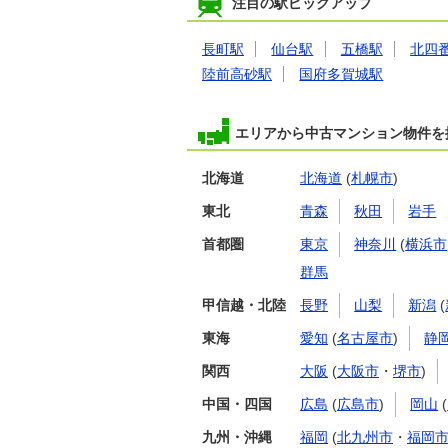
注目の駅ピックアップ
長町駅
仙台駅
五橋駅
北四
陸前高砂駅
国府多賀城駅
エリアから中古マンション物件を
北海道
北海道
(
札幌市
)
東北
青森
秋田
岩手
首都圏
東京
神奈川
(
横浜市
群馬
甲信越・北陸
長野
山梨
新潟
(
東海
愛知
(
名古屋市
)
静
関西
大阪
(
大阪市
・
堺市
)
中国・四国
広島
(
広島市
)
岡山
(
九州・沖縄
福岡
(
北九州市
・
福岡