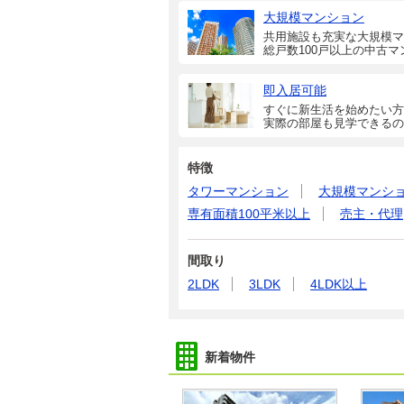
大規模マンション
共用施設も充実な大規模マ
総戸数100戸以上の中古マ
即入居可能
すぐに新生活を始めたい方
実際の部屋も見学できるの
特徴
タワーマンション
大規模マンシ
専有面積100平米以上
売主・代理
間取り
2LDK
3LDK
4LDK以上
新着物件