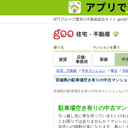
NTTグループ運営の不動産総合サイト goo
借りる
マンションを買う
店舗･
賃貸
新築
中
事業用
住宅・不動産
>
中古マンション
>
東北
>
宮
宮城県の駐車場空き有りの中古マンショ
宮城県の駐車場空き有りの中古マンションなどの
駐車場空き有りの中古マン
引っ越し先に車を持っていきたいけれ
とお困りではありませんか？マンショ
自宅への移動が楽になります。暮らし