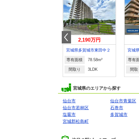
880万円
2,190万円
宮城県仙台市宮城野区苦竹１
宮城県多賀城市東田中２
宮城
専有面積
82.68m²
専有面積
78.58m²
専有
間取り
3LDK
間取り
3LDK
間取
宮城県のエリアから探す
仙台市
仙台市青葉区
仙台市若林区
石巻市
塩竈市
多賀城市
宮城郡松島町