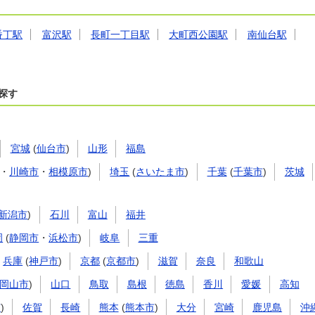
番丁駅
富沢駅
長町一丁目駅
大町西公園駅
南仙台駅
探す
宮城
(
仙台市
)
山形
福島
・
川崎市
・
相模原市
)
埼玉
(
さいたま市
)
千葉
(
千葉市
)
茨城
新潟市
)
石川
富山
福井
岡
(
静岡市
・
浜松市
)
岐阜
三重
兵庫
(
神戸市
)
京都
(
京都市
)
滋賀
奈良
和歌山
岡山市
)
山口
鳥取
島根
徳島
香川
愛媛
高知
市
)
佐賀
長崎
熊本
(
熊本市
)
大分
宮崎
鹿児島
沖