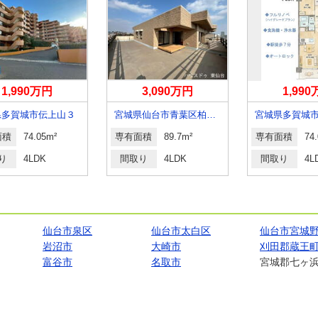
1,990万円
3,090万円
1,99
県多賀城市伝上山３
宮城県仙台市青葉区柏木３
宮城県多賀城
面積
74.05m²
専有面積
89.7m²
専有面積
74
り
4LDK
間取り
4LDK
間取り
4L
仙台市泉区
仙台市太白区
仙台市宮城
岩沼市
大崎市
刈田郡蔵王
富谷市
名取市
宮城郡七ヶ