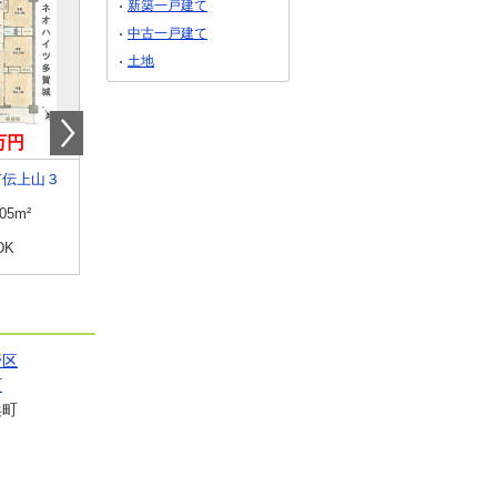
新築一戸建て
中古一戸建て
土地
0万円
680万円
2,350万円
市伝上山３
宮城県塩竈市尾島町
宮城県仙台市若林区大和町５
.05m²
専有面積
115.04m²
専有面積
64.06m²
DK
間取り
3DK
間取り
3LDK
野区
町
浜町