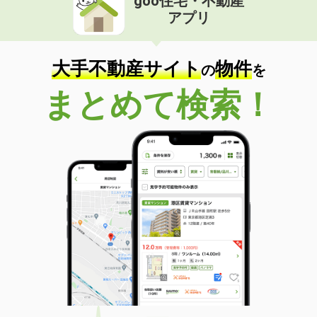
goo住宅・不動産
アプリ
大手不動産サイト
物件
の
を
まとめて検索！