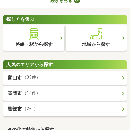
続きを見る
やすさに直結するポイントなので、購入前に必ず駐車場の空きが
あるかを確認しておきましょう。ここでは、駐車場の空きがある
中古マンションを紹介します。
探し方を選ぶ
路線・駅から探す
地域から探す
人気のエリアから探す
富山市
（39件）
高岡市
（18件）
黒部市
（2件）
その他の特集から探す