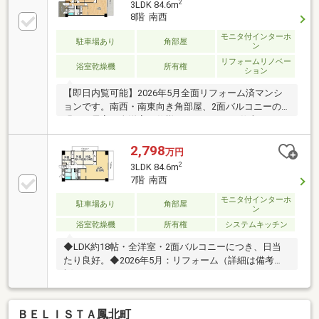
2
3LDK 84.6m
8階 南西
モニタ付インターホ
駐車場あり
角部屋
ン
リフォームリノベー
浴室乾燥機
所有権
ション
【即日内覧可能】2026年5月全面リフォーム済マンシ
ョンです。南西・南東向き角部屋、2面バルコニーの
明るい居室は全洋室の仕様です。きれいに仕上がった
室内をぜひご覧ください。
2,798
万円
2
3LDK 84.6m
7階 南西
モニタ付インターホ
駐車場あり
角部屋
ン
浴室乾燥機
所有権
システムキッチン
◆LDK約18帖・全洋室・2面バルコニーにつき、日当
たり良好。◆2026年5月：リフォーム（詳細は備考
欄）。
ＢＥＬＩＳＴＡ鳳北町