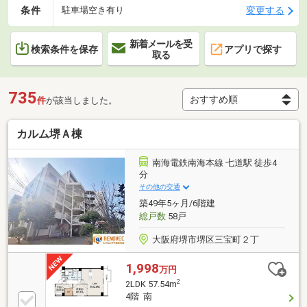
条件
変更する
駐車場空き有り
新着メールを受
検索条件を保存
アプリで探す
取る
735
件
が該当しました。
カルム堺Ａ棟
南海電鉄南海本線 七道駅 徒歩4
分
その他の交通
築49年5ヶ月/6階建
総戸数
58戸
大阪府堺市堺区三宝町２丁
1,998
万円
2
2LDK 57.54m
4階 南