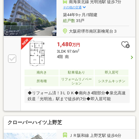
南海泉北線 光明池駅 徒歩7分
その他の交通
築44年9ヶ月/5階建
総戸数
35戸
大阪府堺市南区新檜尾台３
1,480
万円
2
3LDK 97.6m
4階 南
南向き
駐車場あり
即入居可
リフォームリノベー
所有権
システムキッチン
ション
◆リフォーム済！3ＬＤＫ◆南向き4階部分◆泉北高速
鉄道「光明池」駅まで徒歩約7分◆即入居可能
クローバーハイツ上野芝
ＪＲ阪和線 上野芝駅 徒歩6分