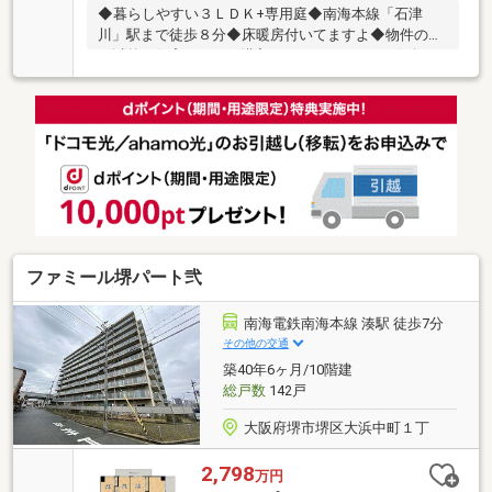
◆暮らしやすい３ＬＤＫ+専用庭◆南海本線「石津
川」駅まで徒歩８分◆床暖房付いてますよ◆物件のこ
と以外に住宅ローンや購入のイメージなど、お気軽に
お問い合わせください◆
ファミール堺パート弐
南海電鉄南海本線 湊駅 徒歩7分
その他の交通
築40年6ヶ月/10階建
総戸数
142戸
大阪府堺市堺区大浜中町１丁
2,798
万円