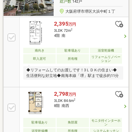
総戸数
142戸
っており、セキュリティも安心。
大阪府堺市堺区大浜中町１丁
2,395
万円
2
3LDK 72m
4階 南
南向き
駐車場あり
浴室乾燥機
リフォームリノベー
即入居可
所有権
ション
◆リフォームしてのお渡しです！3ＬＤＫの住まい◆
生活便利な好立地◆南海本線「堺」駅まで徒歩約11分
2,798
万円
2
3LDK 84.6m
8階 南西
モニタ付インターホ
駐車場あり
角部屋
ン
浴室乾燥機
所有権
システムキッチン