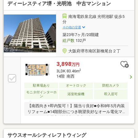
ディーレスティア堺・光明池 中古マンション
６５０ｍ）・ローソン堺百舌鳥店 徒歩約５分（約４０
０ｍ）・堺赤畑郵便局 徒歩約５分（約４００ｍ）・Ｊ
Ｒ阪和線 百舌鳥駅 徒歩約５分（約３５０ｍ）・南海高
南海電鉄泉北線 光明池駅 徒歩5
野線 三国ヶ丘駅 徒歩約８分（約６００ｍ）・ＪＲ阪和
分
線 三国ヶ丘駅 徒歩約８分（約６００ｍ）◎広さも 陽
その他の交通
当りも 毎日のお買い物も 家族にやさしい住まいです◎
築23年7ヶ月/20階建
総戸数
132戸
大阪府堺市南区新檜尾台２丁
3,898
万円
2
3LDK 83.46m
14階 南西
駐車場あり
オートロック
防犯カメラ
モニタ付インターホ
浴室乾燥機
即入居可
ン
【南西向き+即内覧可！】陽当り良好■令和8年5月内装
リフォーム■14階部分につき眺望良好なオール電化マ
ンション■全居室6帖以上で豊富な収納
サウスオールシティレフトウィング