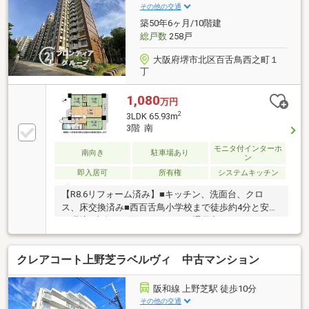
しており、マンションでの快適な生活が期待できま
その他の交通
す！◎内覧日につきましては、居住中のお客様との日
築50年6ヶ月/10階建
程相談が必要ですので、内覧をご希望の方はお早めに
総戸数
258戸
お問い合わせください♪
大阪府堺市北区百舌鳥西之町１
丁
1,080
万円
2
3LDK 65.93m
3階 南
モニタ付インターホ
南向き
駐車場あり
ン
即入居可
所有権
システムキッチン
【R8.6リフォーム済み】■キッチン、洗面台、クロ
ス、床交換済み■西百舌鳥小学校まで徒歩約4分と安心
の環境■南向き両面バルコニーで通風良好です
クレアコート上野芝ラベルヴィ 中古マンション
阪和線 上野芝駅 徒歩10分
その他の交通