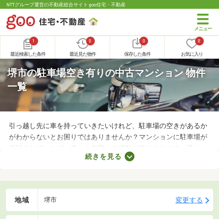
NTTグループ運営の不動産総合サイト goo住宅・不動産
1
0
0
0
最近検索した条件
最近見た物件
保存した条件
お気に入り
堺市の駐車場空き有りの中古マンション 物件
一覧
引っ越し先に車を持っていきたいけれど、駐車場の空きがあるか
がわからないとお困りではありませんか？マンションに駐車場が
併設されていれば、車から自宅への移動が楽になります。暮らし
続きを見る
やすさに直結するポイントなので、購入前に必ず駐車場の空きが
あるかを確認しておきましょう。ここでは、駐車場の空きがある
中古マンションを紹介します。
地域
変更する
堺市