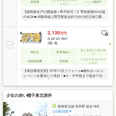
リフォームリノベー
所有権
ペット相談可
ション
【南西角住戸の開放感＋即予約可！】専有面積91m2超
の4LDK■JR阪和線上野芝駅徒歩約13分の好立地◎通勤
通学便利■大切なペットと暮らせる住まい■各居室収納
完備でお部屋を広く使えます◎
2,130
万円
2
2LDK 65.18m
2階 南
モニタ付インターホ
南向き
駐車場あり
ン
リフォームリノベー
浴室乾燥機
所有権
ション
【周辺環境充実】R7年11月リフォーム■南向きバルコ
ニーにつき陽当たり良好！■小・中学校まで徒歩11分
圏内でお子様の通学も安心■各居室収納付きでお部屋
の中もスッキリ片付きますね
少女の赤い帽子泉北深井
南海泉北線 深井駅 徒歩18分
その他の交通