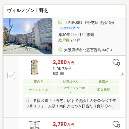
ヴィルメゾン上野芝
ＪＲ阪和線 上野芝駅 徒歩13分
その他の交通
築30年11ヶ月/11階建
総戸数
214戸
大阪府堺市北区百舌鳥本町３
2,280
万円
2
3LDK 72m
8階 南
南向き
駐車場あり
角部屋
モニタ付インターホ
オートロック
即入居可
ン
◇ＪＲ阪和線「上野芝」駅まで徒歩１３分◇令和７年
３月リフォーム済！南向きにつき日当たり良好◇ペッ
ト飼育可能◇イエストアではキッズスペース完備でお
子様連れでもゆっくり物件のご紹介ができます！
2,790
万円