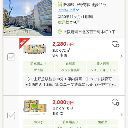
6分ハウスフリーダムは【東証スタンダード上場企
阪和線 上野芝駅 徒歩13分
業】です。不動産購入や住宅ローンなど、お気軽にご
その他の交通
相談ください♪♪(ご来店の際は、店舗前に駐車場を完備
築30年11ヶ月/11階建
しております！)
総戸数
214戸
大阪府堺市北区百舌鳥本町３丁
2,280
万円
2
3LDK 72m
8階 南西
駐車場あり
角部屋
即入居可
所有権
ペット相談可
システムキッチン
【JR上野芝駅徒歩13分＋即内覧可！】ペット飼育可！
■南西向き！2面バルコニーで通風にも優れた住空間■
食洗器付きシステムキッチンなど充実の室内設備■全
居室に収納完備で生活空間を広く使えます
2,880
万円
2
4LDK 91.5m
1階 南
南向き
駐車場あり
角部屋