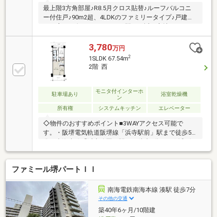
最上階3方角部屋♪R8.5月クロス貼替♪ルーフバルコニ
ー付住戸♪90m2超、4LDKのファミリータイプ♪戸建並
みの広さを有しており、かつ駅から近い立地です♪
3,780
万円
2
1SLDK 67.54m
2階 西
モニタ付インターホ
駐車場あり
浴室乾燥機
ン
所有権
システムキッチン
エレベーター
◇物件のおすすめポイント■3WAYアクセス可能で
す。・阪堺電気軌道阪堺線「浜寺駅前」駅まで徒歩5
分・南海本線「浜寺公園」駅まで徒歩7分・JR阪和線
「東羽衣」駅まで徒歩10分■公園近接につき、眺望良
好。季節を感じるロケーションです。■LDKは約15.6
ファミール堺パートＩＩ
帖。隣接する約5.2帖の洋室と一体利用が可能です。■
全居室に収納スペースがあります。■キッチンには家
事の時短に繋がる、食器洗乾燥機付き。■浴室には浴
南海電鉄南海本線 湊駅 徒歩7分
室暖房乾燥機が搭載されています。■非対面で荷物の
その他の交通
受け取りが可能な宅配ボックスの設置があります。
築40年6ヶ月/10階建
■TVモニター付きインターホンやオートロックが備わ