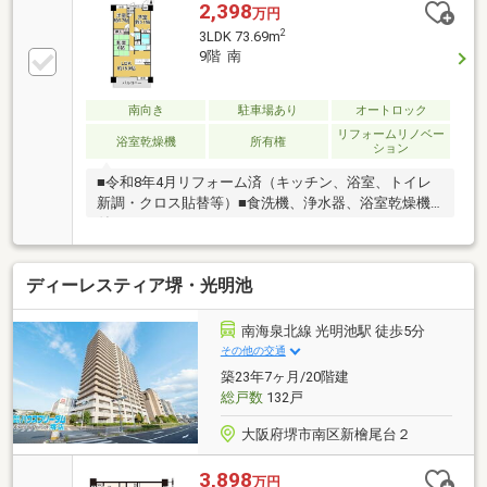
2,398
万円
2
3LDK 73.69m
9階 南
南向き
駐車場あり
オートロック
リフォームリノベー
浴室乾燥機
所有権
ション
■令和8年4月リフォーム済（キッチン、浴室、トイレ
新調・クロス貼替等）■食洗機、浄水器、浴室乾燥機
付
ディーレスティア堺・光明池
南海泉北線 光明池駅 徒歩5分
その他の交通
築23年7ヶ月/20階建
総戸数
132戸
大阪府堺市南区新檜尾台２
3,898
万円