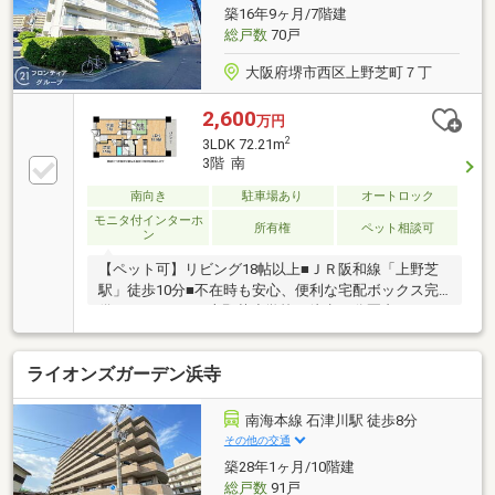
築16年9ヶ月/7階建
総戸数
70戸
大阪府堺市西区上野芝町７丁
2,600
万円
2
3LDK 72.21m
3階 南
南向き
駐車場あり
オートロック
モニタ付インターホ
所有権
ペット相談可
ン
【ペット可】リビング18帖以上■ＪＲ阪和線「上野芝
駅」徒歩10分■不在時も安心、便利な宅配ボックス完
備されています■上野芝小学校が徒歩10分圏内にあり
お子様の登下校にも安心の距離
ライオンズガーデン浜寺
南海本線 石津川駅 徒歩8分
その他の交通
築28年1ヶ月/10階建
総戸数
91戸