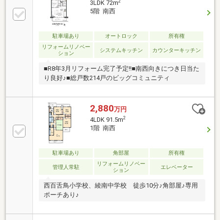
2
3LDK 72m
5階 南西
駐車場あり
オートロック
所有権
リフォームリノベー
システムキッチン
カウンターキッチン
ション
■R8年3月リフォーム完了予定!!■南西向きにつき日当た
り良好♪■総戸数214戸のビッグコミュニティ
2,880
万円
2
4LDK 91.5m
1階 南西
駐車場あり
角部屋
所有権
リフォームリノベー
管理人常駐
エレベーター
ション
西百舌鳥小学校、綾南中学校 徒歩10分♪角部屋♪専用
ポーチあり♪