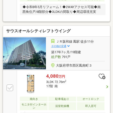
◆令和8年5月リフォーム！◆2WAYアクセス可能◆南
西角住戸/8階部分◆3LDKの間取り◆周辺環境充実
サウスオールシティレフトウイング
ＪＲ阪和線 鳳駅 徒歩11分
その他の交通
築17年7ヶ月/19階建
総戸数
791戸
大阪府堺市西区鳳南町３
4,080
万円
2
3LDK 72.76m
17階 南
南向き
駐車場あり
オートロック
モニタ付インターホ
浴室乾燥機
即入居可
ン