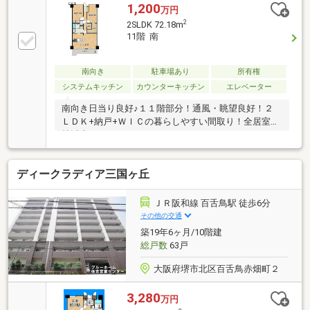
1,200
万円
2
2SLDK 72.18m
11階 南
南向き
駐車場あり
所有権
システムキッチン
カウンターキッチン
エレベーター
南向き日当り良好♪１１階部分！通風・眺望良好！２
ＬＤＫ+納戸+ＷＩＣの暮らしやすい間取り！全居室６
帖以上！
ディークラディア三国ヶ丘
ＪＲ阪和線 百舌鳥駅 徒歩6分
その他の交通
築19年6ヶ月/10階建
総戸数
63戸
大阪府堺市北区百舌鳥赤畑町２
3,280
万円