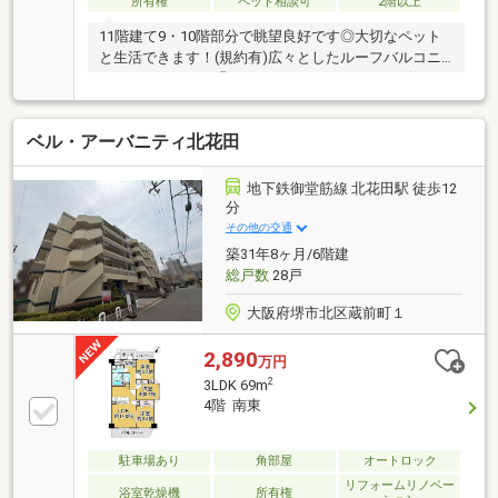
所有権
ペット相談可
2階以上
11階建て9・10階部分で眺望良好です◎大切なペット
と生活できます！(規約有)広々としたルーフバルコニ
ーでゆったりとお過ごしいただけますよ！バス停まで
徒歩3分。「深井」駅までバスで6分です！
ベル・アーバニティ北花田
地下鉄御堂筋線 北花田駅 徒歩12
分
その他の交通
築31年8ヶ月/6階建
総戸数
28戸
大阪府堺市北区蔵前町１
2,890
万円
2
3LDK 69m
4階 南東
駐車場あり
角部屋
オートロック
リフォームリノベー
浴室乾燥機
所有権