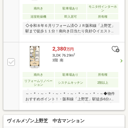
モニタ付インターホ
南向き
駐車場あり
ン
浴室乾燥機
即入居可
所有権
◇令和８年６月リフォーム済◇ＪＲ阪和線「上野芝」
駅まで徒歩１１分！南向き日当たり良好◇イエストア
ではキッズスペース完備でお子様連れでもゆっくり物
件のご紹介ができます◇
2,380
万円
2
3LDK 76.29m
3階 南
南向き
駐車場あり
所有権
リフォームリノベー
システムキッチン
2階以上
ション
～・＊・～・＊・～・＊・～・＊・～・＊・～◆物件
おすすめポイント！・阪和線「上野芝」駅徒歩6分♪・
南向き日当たり良好♪・ゆとりある部屋数の3LDK♪◆
リフォーム箇所(2026年8月末完成予定)・キッチン、浴
室、トイレ、壁、床、全室≪周辺環境≫・向丘小学
ヴィルメゾン上野芝 中古マンション
校…徒歩22分・上野芝中学校…徒歩16分・セブンイレ
ブン堺東上野芝町2丁店…徒歩7分・万代上野芝店…徒歩