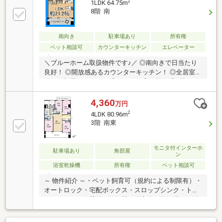
2
1LDK 64.75m
8階 南
南向き
駐車場あり
所有権
ペット相談可
カウンターキッチン
エレベーター
＼ブルーホーム取扱物件です♪／ ◎南向きで日当たり
良好！ ◎開放感あるカウンターキッチン！ ◎全居室収
納でお部屋スッキリ！ ◎ペット飼育可能！ ◎8階にあ
る高層階のお部屋！
4,360
万円
2
4LDK 80.96m
3階 南東
モニタ付インターホ
駐車場あり
角部屋
ン
浴室乾燥機
所有権
ペット相談可
～ 物件紹介 ～・ペット飼育可（規約による制限有）・
オートロック・宅配ボックス・スロップシンク・トラ
ンクルーム・食器洗い乾燥機・浴室換気乾燥機・両面
バルコニー～ 周辺環境 ～・ライフ百舌鳥店 徒歩約１
分（約３０ｍ）・成城石井三国ヶ丘店 徒歩約８分（約