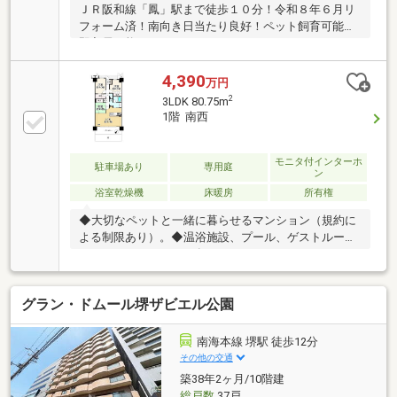
ＪＲ阪和線「鳳」駅まで徒歩１０分！令和８年６月リ
フォーム済！南向き日当たり良好！ペット飼育可能！
即入居可能！
4,390
万円
2
3LDK 80.75m
1階 南西
モニタ付インターホ
駐車場あり
専用庭
ン
浴室乾燥機
床暖房
所有権
◆大切なペットと一緒に暮らせるマンション（規約に
よる制限あり）。◆温浴施設、プール、ゲストルー
ム、パーティールーム有り。●○● ライフインフォメ
ーション ●○● ●アリオ鳳まで約180m ●ライフ福
泉店まで約620m ●セブンイレブン堺鳳南町3丁店ま
グラン・ドムール堺ザビエル公園
で約230m ●堺鳳南郵便局まで約420m ●ココカラフ
ァイン鳳南店まで約570m※駐車場の空き状況は令和8
年5月24日時点で確認した情報です。*----*----*----*----*--
南海本線 堺駅 徒歩12分
--*----*----*----*----*----*御内覧ご希望の際は、お気軽に
その他の交通
お問い合わせ下さい。
築38年2ヶ月/10階建
総戸数
37戸