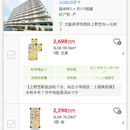
その他の交通
築40年1ヶ月/11階建
総戸数
-戸
大阪府堺市西区上野芝向ヶ丘町
１
2,698
万円
2
3LDK 99.36m
1階 北東
モニタ付インターホ
駐車場あり
角部屋
ン
浴室乾燥機
所有権
ペット相談可
【上野芝駅徒歩約７分、向丘小学校区、１階角部屋】
令和８年７月中旬改装済みです
2,290
万円
2
3LDK 76.29m
1階 南