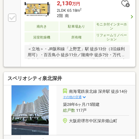
2,130
万円
2
2LDK 65.18m
2階 南
モニタ付インターホ
南向き
駐車場あり
ン
リフォームリノベー
浴室乾燥機
所有権
ション
＜立地＞・JR阪和線「上野芝」駅 徒歩13分（3沿線利
用可）・百舌鳥小 徒歩11分／陵南中 徒歩7分・万代 上
野芝店 徒歩8分・セブンイレブン 堺東上野芝町2丁店
徒歩8分＜物件特徴＞・LDK20帖の開放的なリビング・
南向きバルコニー・R7年11月フルリフォーム完了・全
スペリオシティ泉北深井
居室収納付き・3LDKから2LDKへ変更し、より広いリ
ビング空間を実現＜リフォーム内容＞キッチン・浴
室・トイレ・洗面所・床・壁◆◇安心のサポート体制
南海電鉄泉北線 深井駅 徒歩14分
◇◆・ファイナンシャルプランナーによる資金計画サ
その他の交通
ポート（地域貢献賞受賞の住宅ローン実績）・年中無
築28年6ヶ月/15階建
休・無料送迎サービスあり。
総戸数
117戸
大阪府堺市中区深井畑山町