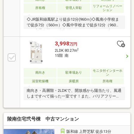
リフォームリノベー
所有権
管理人常駐
ション
◇JR阪和線鳳駅より徒歩12分(960ｍ)◇鳳南小学校ま
で徒歩7分（560ｍ）◇鳳中学校まで徒歩12分（960
ｍ）◇鳳公園まで徒歩3分（240ｍ）8月11日（火）～8
月16日（日）は夏季休業とさせて頂きます。休業期間
中はご不便をお掛け致します。休業期間中に頂きまし
3,998
万円
たお問い合わせにつきましては、8月17日（月）午前9
2
2LDK 80.27m
時より順次対応いたします。
15階 南
モニタ付インターホ
南向き
駐車場あり
ン
浴室乾燥機
床暖房
所有権
南向き・高層階・2LDKで、開放感から陽当たり、風通
しまですべて揃った一室です！また、バリアフリープ
ラン「楽style」が採用されており、どんなご家族にも
おすすめの一室となっております♪※「楽style」とは、
全室だけでなく浴室までもスライド扉を採用し、床は
陵南住宅弐号棟 中古マンション
フルフラット仕様など「安全」「安心」「健康」「環
境」をキーワードに、お子様～シニア層まで快適なお
住まいを追求したお部屋になります。共用施設も充実
阪和線 上野芝駅 徒歩13分