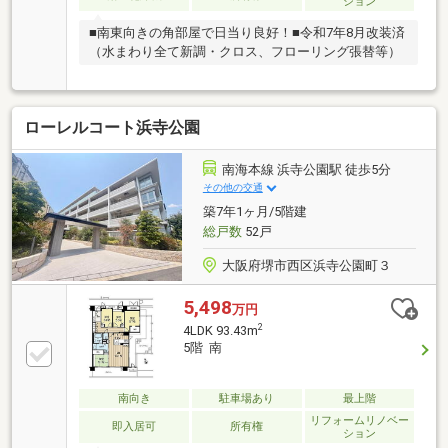
ション
■南東向きの角部屋で日当り良好！■令和7年8月改装済
（水まわり全て新調・クロス、フローリング張替等）
ローレルコート浜寺公園
南海本線 浜寺公園駅 徒歩5分
その他の交通
築7年1ヶ月/5階建
総戸数
52戸
大阪府堺市西区浜寺公園町３
5,498
万円
2
4LDK 93.43m
5階 南
南向き
駐車場あり
最上階
リフォームリノベー
即入居可
所有権
ション