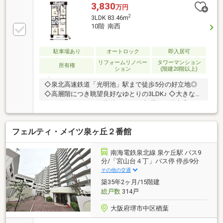
3,830
万円
2
3LDK 83.46m
10階 南西
駐車場あり
オートロック
即入居可
リフォームリノベー
タワーマンション
所有権
ション
(階建20階以上)
◇泉北高速鉄道「光明池」駅まで徒歩5分の好立地◎
◇高層階につき眺望良好なゆとりの3LDK♪ ◇大きなキ
ャリーケースなども片付くWICを2部屋にご用意◎
大容量納戸スペース付きで生活空間もスッキリ！
フェルティ・メイツ泉ヶ丘２番館
南海電鉄泉北線 泉ケ丘駅 バス9
分/「宮山台４丁」バス停 停歩9分
その他の交通
築35年2ヶ月/15階建
総戸数
314戸
大阪府堺市中区楢葉