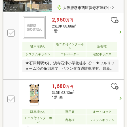
大阪府堺市西区浜寺石津町中２
2,950
万円
2
2SLDK 88.88m
1階
モニタ付インターホ
駐車場あり
所有権
ン
システムキッチン
エレベーター
宅配ボックス
★石津川駅3分、浜寺石津小学校徒歩5分！★フルリフ
ォーム済の角部屋で、ベランダ直通駐車場有。最新・
未公開物件、更新中！ まずは『ハウスドゥ高石』へ
お気軽にお問い合わせください。
1,680
万円
2
3LDK 62.13m
1階 西
駐車場あり
専用庭
オートロック
モニタ付インターホ
所有権
システムキッチン
ン