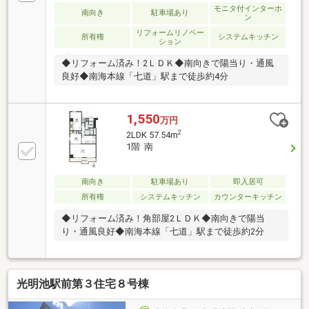
モニタ付インターホ
南向き
駐車場あり
ン
リフォームリノベー
所有権
システムキッチン
ション
◆リフォーム済み！2ＬＤＫ◆南向きで陽当り・通風
良好◆南海本線「七道」駅まで徒歩約4分
1,550
万円
2
2LDK 57.54m
1階 南
南向き
駐車場あり
即入居可
所有権
システムキッチン
カウンターキッチン
◆リフォーム済み！角部屋2ＬＤＫ◆南向きで陽当
り・通風良好◆南海本線「七道」駅まで徒歩約2分
光明池駅前第３住宅８号棟