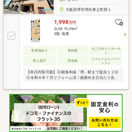
大阪府堺市堺区車之町西１
1,998
万円
2
3LDK 76.39m
3階 南東
モニタ付インターホ
駐車場あり
角部屋
ン
リフォームリノベー
即入居可
所有権
ション
【本日内覧可能】◇南海本線「堺」駅まで徒歩１２分
◇令和８年７月リフォーム済！南東向き日当たり良好
◇イエストアではキッズスペース完備でお子様連れで
もゆっくり物件のご紹介ができます！