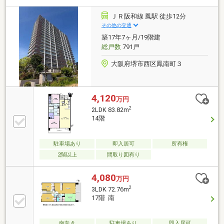
ＪＲ阪和線 鳳駅 徒歩12分
その他の交通
築17年7ヶ月/19階建
総戸数
791戸
大阪府堺市西区鳳南町３
4,120
万円
2
2LDK 83.82m
14階
駐車場あり
即入居可
所有権
2階以上
間取り図有り
4,080
万円
2
3LDK 72.76m
17階 南
南向き
駐車場あり
即入居可