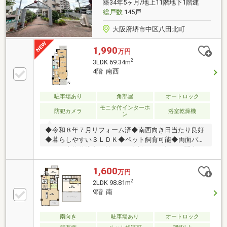
築34年5ヶ月/地上11階地下1階建
総戸数
145戸
大阪府堺市中区八田北町
1,990
万円
2
3LDK 69.34m
4階 南西
駐車場あり
角部屋
オートロック
モニタ付インターホ
防犯カメラ
浴室乾燥機
ン
◆令和８年７月リフォーム済◆南西向き日当たり良好
◆暮らしやすい３ＬＤＫ◆ペット飼育可能◆両面バル
コニー◆物件購入に於けるご相談はお気軽にお問合せ
ください♪
1,600
万円
2
2LDK 98.81m
9階 南
南向き
駐車場あり
オートロック