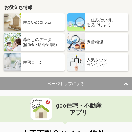
お役立ち情報
宮崎県宮崎市丸島町
「住みたい街」
価 格
2,800万円
住まいのコラム
を見つけよう
住 所
宮崎県宮崎市丸島町
専有面積
60.24m²
暮らしのデータ
間取り
2LDK
家賃相場
(補助金・助成金情報)
宮崎県宮崎市吾妻町
人気タウン
住宅ローン
ランキング
価 格
400万円
住 所
宮崎県宮崎市吾妻町
専有面積
45.54m²
ページトップに戻る
間取り
2LDK
goo住宅・不動産
アプリ