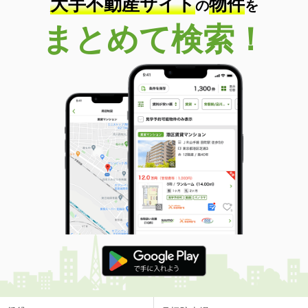
大手不動産サイト
物件
の
を
まとめて検索！