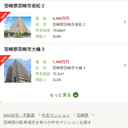
宮崎県宮崎市老松２
価 格
5,400万円
住 所
宮崎県宮崎市老松２
専有面積
74.66m²
間取り
3LDK
宮崎県宮崎市大橋３
価 格
1,900万円
住 所
宮崎県宮崎市大橋３
専有面積
72.2m²
間取り
3LDK
宮崎県宮崎市大工２
もっと見る
価 格
1,880万円
住 所
宮崎県宮崎市大工２
goo住宅・不動産
中古マンション
宮崎県
専有面積
82.6m²
宮崎県の駐車場空き有りの中古マンションを探す
間取り
4LDK