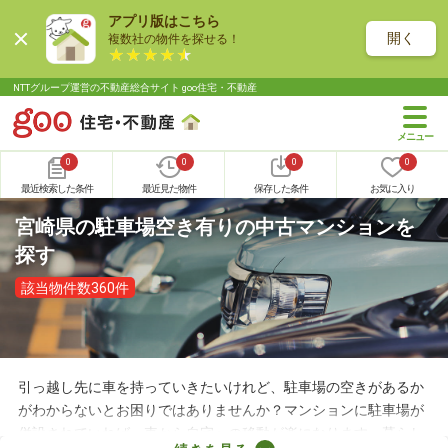
アプリ版はこちら
開く
複数社の物件を探せる！
NTTグループ運営の不動産総合サイト goo住宅・不動産
0
0
0
0
最近検索した条件
最近見た物件
保存した条件
お気に入り
宮崎県の駐車場空き有りの中古マンションを
探す
該当物件数360件
引っ越し先に車を持っていきたいけれど、駐車場の空きがあるか
がわからないとお困りではありませんか？マンションに駐車場が
併設されていれば、車から自宅への移動が楽になります。暮らし