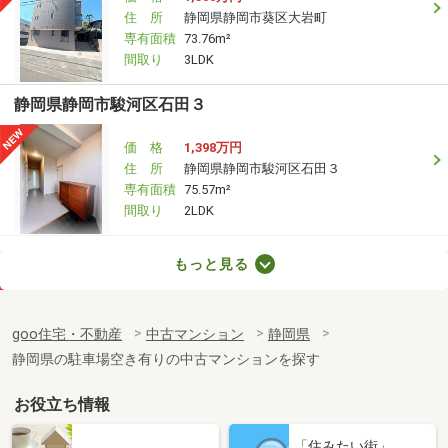
住 所
静岡県静岡市葵区大岩町
専有面積
73.76m²
間取り
3LDK
静岡県静岡市駿河区石田３
価 格
1,398万円
住 所
静岡県静岡市駿河区石田３
専有面積
75.57m²
間取り
2LDK
静岡県静岡市駿河区池田
もっと見る
価 格
2,690万円
住 所
静岡県静岡市駿河区池田
goo住宅・不動産
中古マンション
静岡県
専有面積
69.31m²
静岡県の駐車場空き有りの中古マンションを探す
間取り
3LDK
お役立ち情報
静岡県沼津市大岡
「住みたい街」