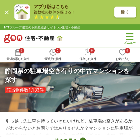
アプリ版はこちら
開く
複数社の物件を探せる！
NTTグループ運営の不動産総合サイト goo住宅・不動産
0
0
0
0
最近検索した条件
最近見た物件
保存した条件
お気に入り
静岡県の駐車場空き有りの中古マンションを
探す
該当物件数1,183件
引っ越し先に車を持っていきたいけれど、駐車場の空きがあるか
がわからないとお困りではありませんか？マンションに駐車場が
併設されていれば、車から自宅への移動が楽になります。暮らし