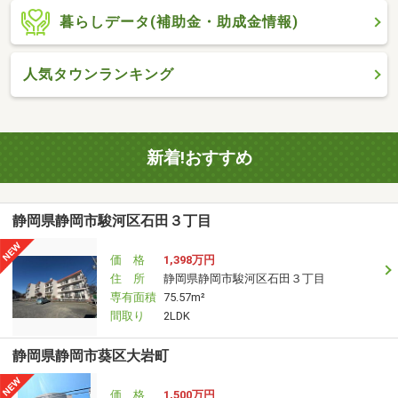
暮らしデータ(補助金・助成金情報)
人気タウンランキング
新着!おすすめ
静岡県静岡市駿河区石田３丁目
価 格
1,398万円
住 所
静岡県静岡市駿河区石田３丁目
専有面積
75.57m²
間取り
2LDK
静岡県静岡市葵区大岩町
価 格
1,500万円