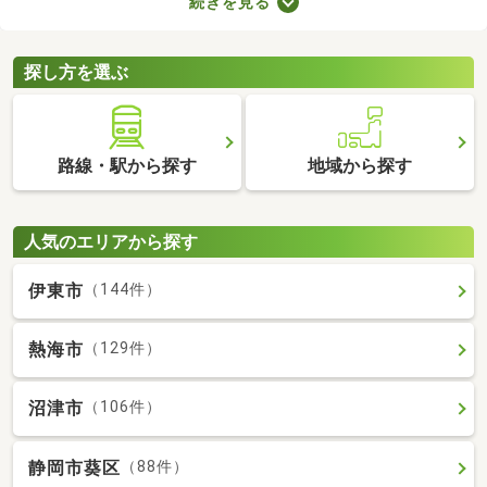
続きを見る
やすさに直結するポイントなので、購入前に必ず駐車場の空きが
あるかを確認しておきましょう。ここでは、駐車場の空きがある
中古マンションを紹介します。
探し方を選ぶ
路線・駅から探す
地域から探す
人気のエリアから探す
伊東市
（144件）
熱海市
（129件）
沼津市
（106件）
静岡市葵区
（88件）