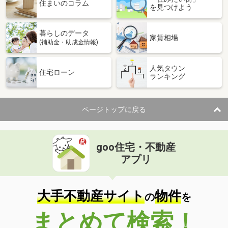
価 格
2,190万円
住まいのコラム
を見つけよう
住 所
静岡県沼津市大岡
専有面積
71m²
暮らしのデータ
間取り
2SLDK
家賃相場
(補助金・助成金情報)
静岡県静岡市葵区岳美１
人気タウン
住宅ローン
ランキング
価 格
1,190万円
住 所
静岡県静岡市葵区岳美１
専有面積
64.11m²
ページトップに戻る
間取り
3LDK
静岡県静岡市葵区鷹匠２
goo住宅・不動産
価 格
4,690万円
アプリ
住 所
静岡県静岡市葵区鷹匠２
専有面積
72.18m²
間取り
3LDK
大手不動産サイト
物件
の
を
静岡県伊東市富戸
まとめて検索！