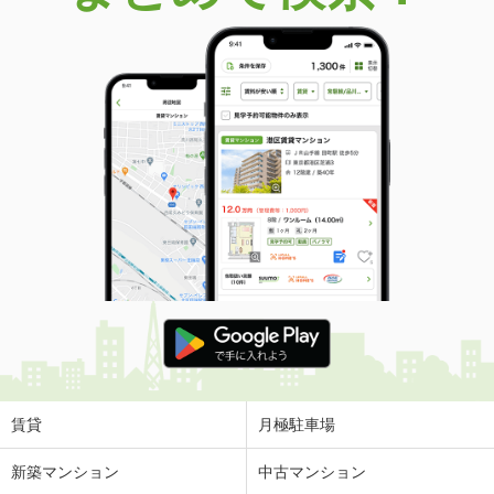
価 格
280万円
住 所
静岡県伊東市富戸
専有面積
68.86m²
間取り
3LDK
静岡県静岡市葵区上足洗３丁目
価 格
2,480万円
住 所
静岡県静岡市葵区上足洗３丁目
専有面積
92.38m²
間取り
4LDK
静岡県静岡市葵区鷹匠２丁目
価 格
4,690万円
住 所
静岡県静岡市葵区鷹匠２丁目
専有面積
72.18m²
間取り
3LDK
賃貸
月極駐車場
静岡県静岡市葵区川合３丁目
新築マンション
中古マンション