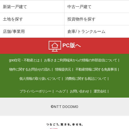
価 格
898万円
新築一戸建て
中古一戸建て
住 所
静岡県静岡市葵区川合３丁目
専有面積
84.08m²
土地を探す
投資物件を探す
間取り
4LDK
店舗/事業用
倉庫/トランクルーム
静岡県磐田市今之浦３
PC版へ
価 格
2,390万円
住 所
静岡県磐田市今之浦３
goo住宅・不動産とは
お客さまご利用端末からの情報の外部送信について
専有面積
68.7m²
間取り
3LDK
物件に関するお問合せの流れ
情報提供元
不動産情報に関する免責事項
個人情報の取り扱いについて
消費税に関する表記について
静岡県熱海市紅葉ガ丘町
プライバシーポリシー
ヘルプ
お問い合わせ
運営会社
価 格
148万円
住 所
静岡県熱海市紅葉ガ丘町
専有面積
34.92m²
©NTT DOCOMO
間取り
1DK
静岡県熱海市清水町