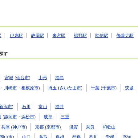
駅
伊東駅
静岡駅
来宮駅
裾野駅
助信駅
修善寺駅
探す
宮城
(
仙台市
)
山形
福島
・
川崎市
・
相模原市
)
埼玉
(
さいたま市
)
千葉
(
千葉市
)
茨城
新潟市
)
石川
富山
福井
岡
(
静岡市
・
浜松市
)
岐阜
三重
兵庫
(
神戸市
)
京都
(
京都市
)
滋賀
奈良
和歌山
岡山市
)
山口
鳥取
島根
徳島
香川
愛媛
高知