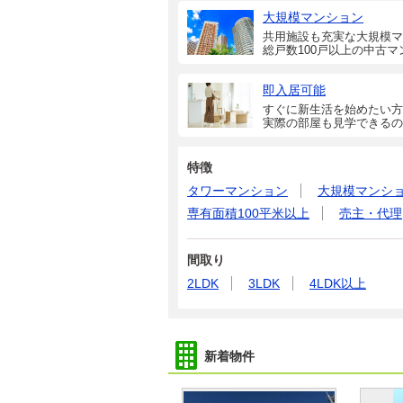
大規模マンション
共用施設も充実な大規模マ
総戸数100戸以上の中古マ
即入居可能
すぐに新生活を始めたい方
実際の部屋も見学できるの
特徴
タワーマンション
大規模マンシ
専有面積100平米以上
売主・代理
間取り
2LDK
3LDK
4LDK以上
新着物件