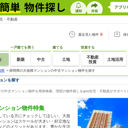
住宅・不動産
0
最近見た物件
保
一戸建てを買う
建てる
投資する
不動産
古
新築
中古
土地
土地活用
投資
岡県
>
静岡県の大規模マンションの中古マンション物件を探す
ョンを探す
の中古マンション物件を簡単検索。理想の物件探しをgoo住宅・不動産がサポート
ンション物件特集
している方にチェックしてほしい、大規
ンションはスケールが大きい・好立地な
などのメリットがあります。豊かな生活