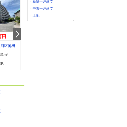
新築一戸建て
中古一戸建て
土地
0万円
2,190万円
1,190万円
駿河区池田
静岡県沼津市大岡
静岡県静岡市葵区岳美
.31m²
専有面積
71m²
専有面積
64.11m²
DK
間取り
2SLDK
間取り
3LDK
区
町