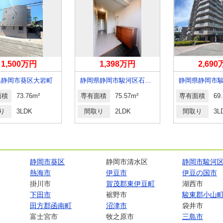
1,500万円
1,398万円
2,69
県静岡市葵区大岩町
静岡県静岡市駿河区石田３
静岡県静岡市
面積
73.76m²
専有面積
75.57m²
専有面積
69
り
3LDK
間取り
2LDK
間取り
3L
静岡市葵区
静岡市清水区
静岡市駿河
熱海市
伊豆市
伊豆の国市
掛川市
賀茂郡東伊豆町
湖西市
下田市
裾野市
駿東郡小山
田方郡函南町
沼津市
袋井市
富士宮市
牧之原市
三島市