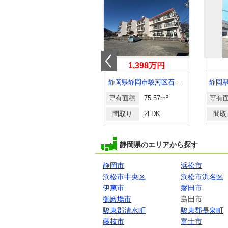
970万円
1,398万円
静岡県熱海市熱海
静岡県静岡市駿河区石田３丁目
静岡
専有面積
48m²
専有面積
75.57m²
専有
間取り
ワンルーム
間取り
2LDK
間取
静岡県のエリアから探す
静岡市
浜松市
浜松市中央区
浜松市浜名区
伊東市
磐田市
御殿場市
島田市
駿東郡清水町
駿東郡長泉町
藤枝市
富士市