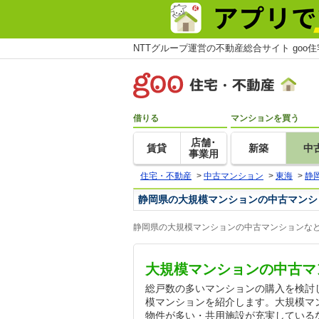
NTTグループ運営の不動産総合サイト goo
借りる
マンションを買う
店舗･
賃貸
新築
中
事業用
住宅・不動産
>
中古マンション
>
東海
>
静
静岡県の大規模マンションの中古マンシ
静岡県の大規模マンションの中古マンションなど
大規模マンションの中古マ
総戸数の多いマンションの購入を検討
模マンションを紹介します。大規模マ
物件が多い・共用施設が充実している