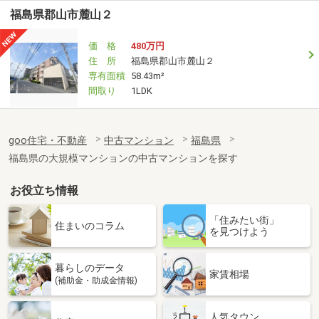
福島県郡山市麓山２
価 格
480万円
住 所
福島県郡山市麓山２
専有面積
58.43m²
間取り
1LDK
goo住宅・不動産
中古マンション
福島県
福島県の大規模マンションの中古マンションを探す
お役立ち情報
「住みたい街」
住まいのコラム
を見つけよう
暮らしのデータ
家賃相場
(補助金・助成金情報)
人気タウン