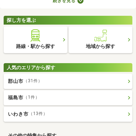
続きを見る
などのメリットがあります。豊かな生活を実現するポイントが備
わっているので、物件の特徴や間取りを確認したうえで、購入を
ご検討してみてくださいね。
探し方を選ぶ
路線・駅から探す
地域から探す
人気のエリアから探す
郡山市
（31件）
福島市
（1件）
いわき市
（13件）
その他の特集から探す