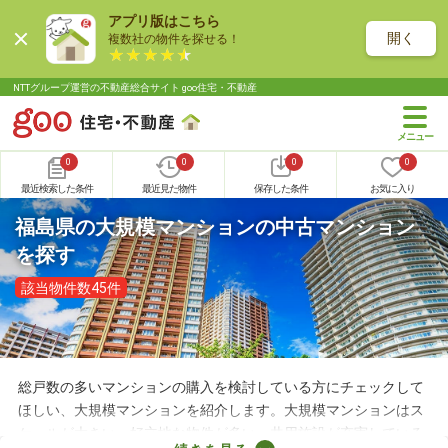
アプリ版はこちら
開く
複数社の物件を探せる！
NTTグループ運営の不動産総合サイト goo住宅・不動産
0
0
0
0
最近検索した条件
最近見た物件
保存した条件
お気に入り
福島県の大規模マンションの中古マンション
を探す
該当物件数45件
総戸数の多いマンションの購入を検討している方にチェックして
ほしい、大規模マンションを紹介します。大規模マンションはス
ケールが大きい・好立地な物件が多い・共用施設が充実している