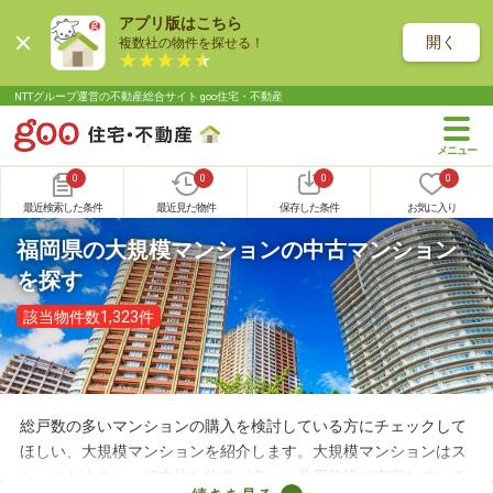
アプリ版はこちら
開く
複数社の物件を探せる！
NTTグループ運営の不動産総合サイト goo住宅・不動産
0
0
0
0
最近検索した条件
最近見た物件
保存した条件
お気に入り
福岡県の大規模マンションの中古マンション
を探す
該当物件数1,323件
総戸数の多いマンションの購入を検討している方にチェックして
ほしい、大規模マンションを紹介します。大規模マンションはス
ケールが大きい・好立地な物件が多い・共用施設が充実している