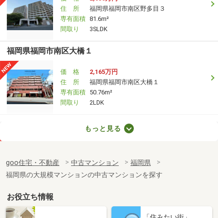
住 所
福岡県福岡市南区野多目３
専有面積
81.6m²
間取り
3SLDK
福岡県福岡市南区大橋１
価 格
2,165万円
住 所
福岡県福岡市南区大橋１
専有面積
50.76m²
間取り
2LDK
福岡県福岡市南区大橋１
もっと見る
価 格
2,160万円
住 所
福岡県福岡市南区大橋１
goo住宅・不動産
中古マンション
福岡県
専有面積
50.76m²
福岡県の大規模マンションの中古マンションを探す
間取り
2LDK
お役立ち情報
福岡県福岡市南区寺塚１
「住みたい街」