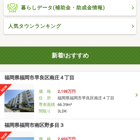
暮らしデータ(補助金・助成金情報)
人気タウンランキング
新着!おすすめ
福岡県福岡市早良区南庄４丁目
価 格
2,198万円
住 所
福岡県福岡市早良区南庄４丁目
専有面積
66.39m²
間取り
3LDK
福岡県福岡市南区野多目３
価 格
2,650万円