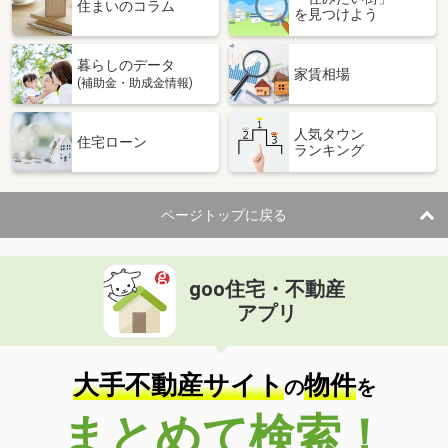
価 格
3,349万円
住まいのコラム
を見つけよう
住 所
福岡県福岡市南区寺塚１
専有面積
78.88m²
暮らしのデータ
間取り
3LDK
家賃相場
(補助金・助成金情報)
福岡県福岡市南区横手４
人気タウン
住宅ローン
ランキング
価 格
2,480万円
住 所
福岡県福岡市南区横手４
専有面積
85.2m²
ページトップに戻る
間取り
3LDK
福岡県福岡市早良区百道浜４丁目
goo住宅・不動産
価 格
4,990万円
アプリ
住 所
福岡県福岡市早良区百道浜４丁目
専有面積
78.2m²
間取り
2LDK
大手不動産サイト
物件
の
を
福岡県福岡市中央区六本松３
まとめて検索！