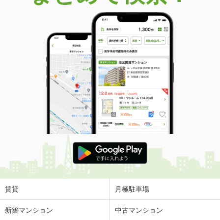
価 格
4,898万円
住 所
福岡県福岡市中央区六本松３
専有面積
75.03m²
間取り
3LDK
福岡県福岡市中央区六本松３
価 格
4,898万円
住 所
福岡県福岡市中央区六本松３
専有面積
75.03m²
間取り
3LDK
福岡県福岡市中央区六本松３
価 格
4,898万円
住 所
福岡県福岡市中央区六本松３
専有面積
75.03m²
間取り
3LDK
賃貸
月極駐車場
福岡県福岡市中央区六本松３
新築マンション
中古マンション