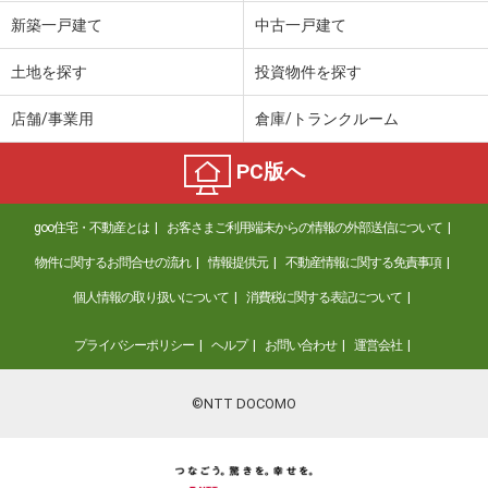
価 格
4,898万円
新築一戸建て
中古一戸建て
住 所
福岡県福岡市中央区六本松３
専有面積
75.03m²
土地を探す
投資物件を探す
間取り
3LDK
店舗/事業用
倉庫/トランクルーム
福岡県福岡市中央区小笹３
PC版へ
価 格
1,779万円
住 所
福岡県福岡市中央区小笹３
goo住宅・不動産とは
お客さまご利用端末からの情報の外部送信について
専有面積
56.22m²
間取り
2LDK
物件に関するお問合せの流れ
情報提供元
不動産情報に関する免責事項
個人情報の取り扱いについて
消費税に関する表記について
福岡県福岡市中央区大手門２
プライバシーポリシー
ヘルプ
お問い合わせ
運営会社
価 格
2,665万円
住 所
福岡県福岡市中央区大手門２
専有面積
66m²
©NTT DOCOMO
間取り
1LDK
福岡県福岡市中央区大手門２