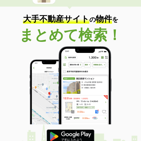
住 所
岐阜県可児市徳野南１丁目
専有面積
66.42m²
間取り
3LDK
大手不動産サイト
物件
の
を
まとめて検索！