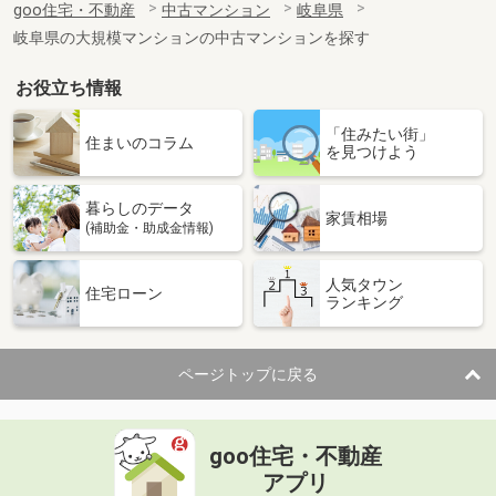
goo住宅・不動産
中古マンション
岐阜県
専有面積
73.94m²
岐阜県の大規模マンションの中古マンションを探す
間取り
3LDK
お役立ち情報
岐阜県岐阜市粟野西１丁目
「住みたい街」
価 格
898万円
住まいのコラム
を見つけよう
住 所
岐阜県岐阜市粟野西１丁目
専有面積
59.96m²
暮らしのデータ
間取り
3LDK
家賃相場
(補助金・助成金情報)
岐阜県下呂市少ケ野
人気タウン
住宅ローン
ランキング
価 格
298万円
住 所
岐阜県下呂市少ケ野
専有面積
55.77m²
ページトップに戻る
間取り
1LDK
岐阜県可児市徳野南１丁目
goo住宅・不動産
価 格
550万円
アプリ