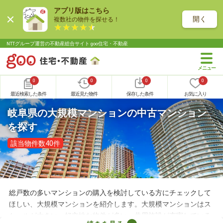
アプリ版はこちら
開く
複数社の物件を探せる！
NTTグループ運営の不動産総合サイト goo住宅・不動産
0
0
0
0
最近検索した条件
最近見た物件
保存した条件
お気に入り
岐阜県の大規模マンションの中古マンション
を探す
該当物件数40件
総戸数の多いマンションの購入を検討している方にチェックして
ほしい、大規模マンションを紹介します。大規模マンションはス
ケールが大きい・好立地な物件が多い・共用施設が充実している