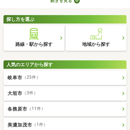
続きを見る
などのメリットがあります。豊かな生活を実現するポイントが備
わっているので、物件の特徴や間取りを確認したうえで、購入を
ご検討してみてくださいね。
探し方を選ぶ
路線・駅から探す
地域から探す
人気のエリアから探す
岐阜市
（25件）
大垣市
（3件）
各務原市
（11件）
美濃加茂市
（1件）