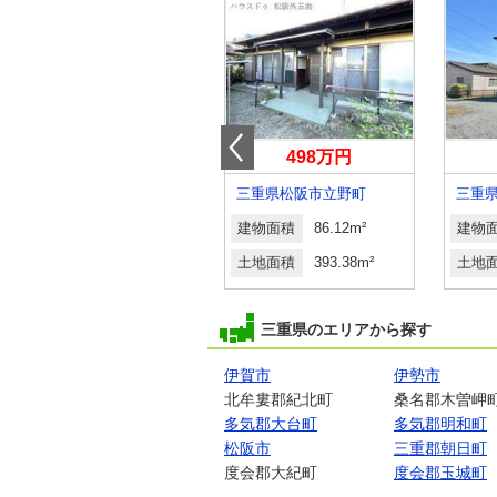
2,299万円
498万円
三重県鈴鹿市高岡台５丁目
三重県松阪市立野町
三重
建物面積
99.36m²
建物面積
86.12m²
建物
土地面積
207.18m²
土地面積
393.38m²
土地
三重県のエリアから探す
伊賀市
伊勢市
北牟婁郡紀北町
桑名郡木曽岬
多気郡大台町
多気郡明和町
松阪市
三重郡朝日町
度会郡大紀町
度会郡玉城町