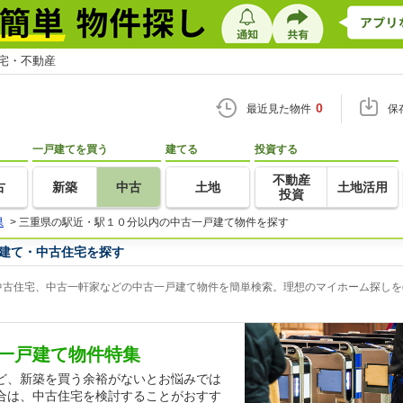
住宅・不動産
0
最近見た物件
保
一戸建てを買う
建てる
投資する
不動産
古
新築
中古
土地
土地活用
投資
県
>
三重県の駅近・駅１０分以内の中古一戸建て物件を探す
建て・中古住宅を探す
古住宅、中古一軒家などの中古一戸建て物件を簡単検索。理想のマイホーム探しをg
一戸建て物件特集
ど、新築を買う余裕がないとお悩みでは
合は、中古住宅を検討することがおすす