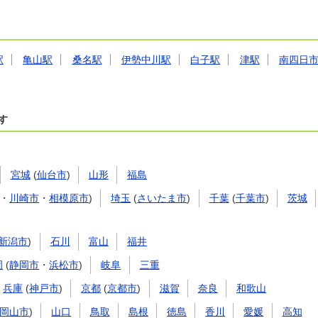
駅
亀山駅
桑名駅
伊勢中川駅
白子駅
津駅
南四日
す
宮城
(
仙台市
)
山形
福島
・
川崎市
・
相模原市
)
埼玉
(
さいたま市
)
千葉
(
千葉市
)
茨城
新潟市
)
石川
富山
福井
岡
(
静岡市
・
浜松市
)
岐阜
三重
兵庫
(
神戸市
)
京都
(
京都市
)
滋賀
奈良
和歌山
岡山市
)
山口
鳥取
島根
徳島
香川
愛媛
高知