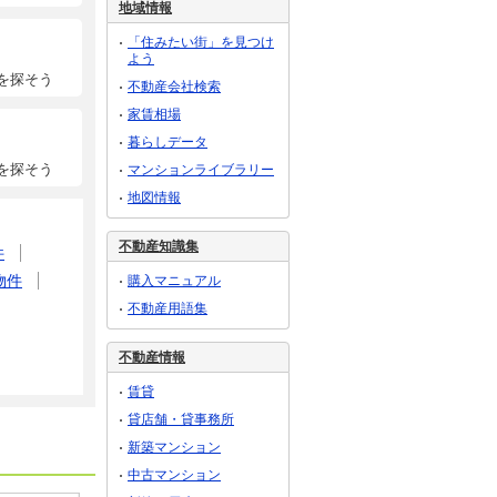
地域情報
「住みたい街」を見つけ
よう
を探そう
不動産会社検索
家賃相場
暮らしデータ
を探そう
マンションライブラリー
地図情報
不動産知識集
件
物件
購入マニュアル
不動産用語集
不動産情報
賃貸
貸店舗・貸事務所
新築マンション
中古マンション