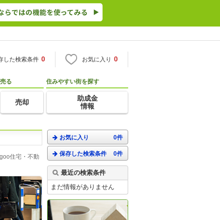
0
0
存した検索条件
お気に入り
売る
住みやすい街を探す
助成金
売却
情報
お気に入り
0件
保存した検索条件
0件
oo住宅・不動
最近の検索条件
まだ情報がありません