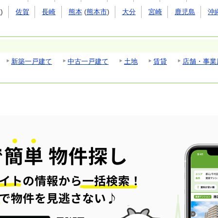
市
)
佐賀
長崎
熊本
(
熊本市
)
大分
宮崎
鹿児島
沖
新築一戸建て
中古一戸建て
土地
賃貸
店舗・事業