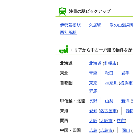
注目の駅ピックアップ
伊勢若松駅
久居駅
湯の山温泉
西別所駅
エリアから中古一戸建て物件を探
北海道
北海道
(
札幌市
)
東北
青森
秋田
岩手
首都圏
東京
神奈川
(
横浜市
群馬
甲信越・北陸
長野
山梨
新潟
(
東海
愛知
(
名古屋市
)
静
関西
大阪
(
大阪市
・
堺市
)
中国・四国
広島
(
広島市
)
岡山
(