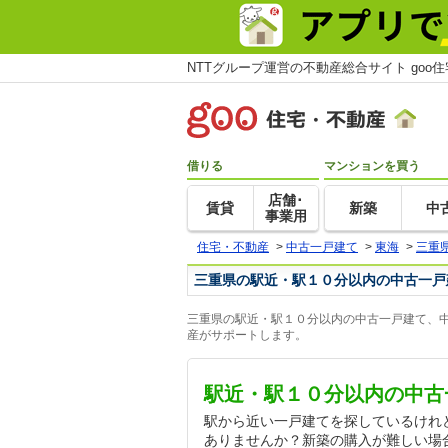
NTTグループ運営の不動産総合サイト goo
借りる
マンションを買う
店舗･
賃貸
新築
中
事業用
住宅・不動産
>
中古一戸建て
>
東海
>
三重
三重県の駅近・駅１０分以内の中古一戸
三重県の駅近・駅１０分以内の中古一戸建て、中
産がサポートします。
駅近・駅１０分以内の中古
駅から近い一戸建てを探しているけれ
ありませんか？新築の購入が難しい場