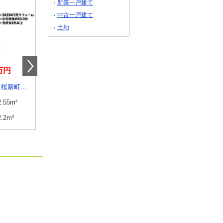
新築一戸建て
中古一戸建て
土地
9万円
1,250万円
2,199万円
三重県四日市市桜新町１丁目
三重県四日市市釆女町
三重県四日市市桜新町１
2.55m²
建物面積
127m²
建物面積
115.92m²
2.2m²
土地面積
165.35m²
土地面積
182.03m²