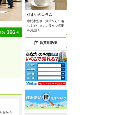
住まいのコラム
専門家監修！賃貸から引越
しまで住まいの役立つ情報
をお届け。
366
載数
件
賃貸用語集
を探そう