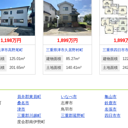
1,198万円
1,899万円
1,89
県津市高野尾町
三重県津市久居野村町
面積
125.01m²
建物面積
85.27m²
建物面積
12
面積
201.65m²
土地面積
140.41m²
土地面積
24
員弁郡東員町
いなべ市
亀山市
町
桑名市
志摩市
鈴鹿市
津市
鳥羽市
名張市
三重郡川越町
三重郡菰野町
四日市市
度会郡南伊勢町