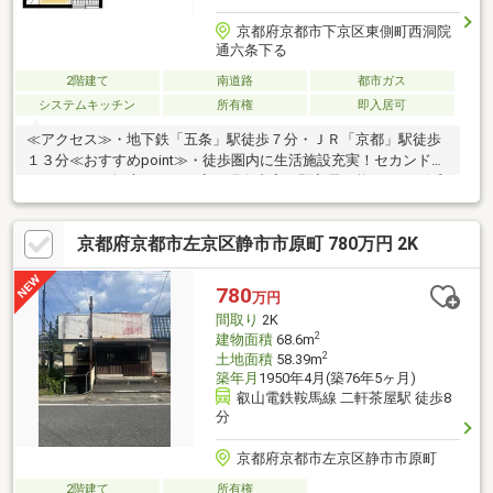
京都府京都市下京区東側町西洞院
通六条下る
2階建て
南道路
都市ガス
システムキッチン
所有権
即入居可
≪アクセス≫・地下鉄「五条」駅徒歩７分・ＪＲ「京都」駅徒歩
１３分≪おすすめpoint≫・徒歩圏内に生活施設充実！セカンドハ
ウスにも！・坪庭のあるお家・現在空家！即入居可能です♪・令和
７年１０月リフォーム完了 キッチン・浴室・洗面・トイレ 新
調 全室クロス・床貼替、建具・給湯器交換 など≪周辺施設
京都府京都市左京区静市市原町 780万円 2K
≫・フレスコ…歩４分・ファミリーマート…歩５分・ココカラファ
イン…歩６分・京都ヨドバシ…歩１４分・下京渉成小学校…歩１５
分・下京中学校…歩３分
780
万円
間取り
2K
2
建物面積
68.6m
2
土地面積
58.39m
築年月
1950年4月(築76年5ヶ月)
叡山電鉄鞍馬線 二軒茶屋駅 徒歩8
分
京都府京都市左京区静市市原町
2階建て
所有権