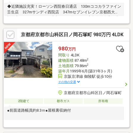
◆近隣施設充実！ローソン西院春日通店 130mココカラファイン
壬生店 327mサンディ西院店 347mセブンイレブン京都西大路
松原店 391mジョーシン京都１ばん館 394m京都信用金庫西院
支店 414mライフ壬生店 524m右京郵便局 547mイオンモール
京都五条 558m■■■ 現地見学予約受付中 ■■■ご希望があれば
京都府京都市山科区日ノ岡石塚町 980万円 4LDK
周辺物件や似た条件の物件も併せてご案内いたします。営業車で
の送迎も可能ですので、お気軽にお問い合わせください！福屋不
動産販売 京都西店 0120-372-980
980
万円
間取り
4LDK
2
建物面積
87.48m
2
土地面積
79.86m
築年月
1995年6月(築31年3ヶ月)
京阪京津線 御陵駅 徒歩10分
その他の交通
京都府京都市山科区日ノ岡石塚町
2階建て
都市ガス
所有権
●前面道路幅員約8.3ｍ●屋根裏収納付