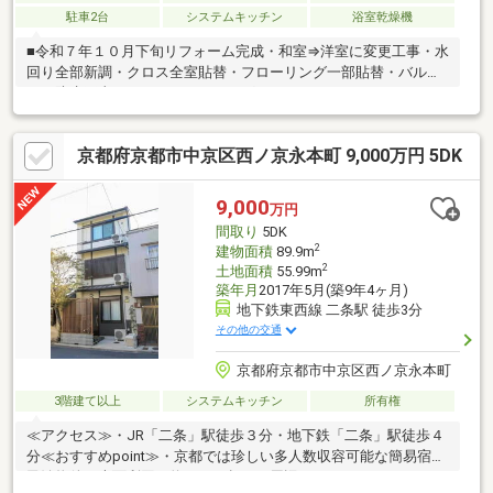
駐車2台
システムキッチン
浴室乾燥機
■令和７年１０月下旬リフォーム完成・和室⇒洋室に変更工事・水
回り全部新調・クロス全室貼替・フローリング一部貼替・バルコ
ニー防水工事・ハウスクリーニング などなど■３WAYアクセス
可能♪交通・買物便利な立地！・京阪宇治線『観月橋』駅 徒歩２
分・JR奈良線『桃山』駅 徒歩１１分・近鉄京都線『桃山御陵
京都府京都市中京区西ノ京永本町 9,000万円 5DK
前』駅 徒歩１２分・市バス『観月橋北詰』停 徒歩１分■間口
約８ｍ！２台駐車可（車種によっては３台可）■２階・３階居室
の窓は二重サッシなので防音性能◎■ご内覧可能です！ 本物件
9,000
万円
に関するお問合せはフジハウスまでどうぞ♪ フリーダイヤル⇒０
間取り
5DK
１２０-１２９-７８９
2
建物面積
89.9m
2
土地面積
55.99m
築年月
2017年5月(築9年4ヶ月)
地下鉄東西線 二条駅 徒歩3分
その他の交通
京都府京都市中京区西ノ京永本町
3階建て以上
システムキッチン
所有権
≪アクセス≫・JR「二条」駅徒歩３分・地下鉄「二条」駅徒歩４
分≪おすすめpoint≫・京都では珍しい多人数収容可能な簡易宿泊
民泊物件・表面利回り約１２％超え・周辺にはＶiViやスーパー・