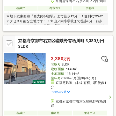
京都府京都市右京区山ノ内中畑町
2階建て
都市ガス
所有権
☆地下鉄東西線『西大路御池駅』まで徒歩12分！！便利な2WAY
アクセス可能な立地です！！☆山ノ内小学校まで徒歩6分！四条
中学校まで徒歩10分！お子様の通学にも安心の距離です！≪近隣
のお買い物施設≫●ファミリーマート御池山ノ内店・・・359ｍ●
サンディ京都山ノ内店・・・389ｍ●ドラッグユタカ葛野大路
京都府京都市右京区嵯峨野有栖川町 3,380万円
店・・・469ｍ●セブンイレブン京都葛野大路三条店・・・478ｍ●
スーパーマツモト西小路御池店・・・480ｍ●スギ薬局山ノ内
3LDK
店・・・519ｍ●京都ファミリー・・・579ｍ●
3,380
万円
間取り
3LDK
2
建物面積
78.45m
2
土地面積
118.14m
築年月
2023年6月(築3年3ヶ月)
京福電鉄嵐山本線 有栖川駅 徒歩1
分
その他の交通
京都府京都市右京区嵯峨野有栖川
町
2階建て
南道路
都市ガス