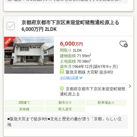
スペース有●南向きバルコニー●周辺にスーパー・コンビニ有 コ
ープ…徒歩４分 ローソン…徒歩４分
京都府京都市下京区来迎堂町猪熊通松原上る
6,000万円 2LDK
6,000
万円
間取り
2LDK
2
建物面積
71.95m
2
土地面積
70.38m
築年月
1964年12月(築61年9ヶ月)
阪急京都線 大宮駅 徒歩8分
その他の交通
京都府京都市下京区来迎堂町猪熊
通松原上る
2階建て
都市ガス
駐車場あり
所有権
即入居可
■阪急大宮まで徒歩9分■文化と歴史の趣が漂う「京都」らしい立
地