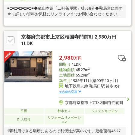
■□■□■□■□■□■◆叡山本線「二軒茶屋駅」徒歩8分◆鞍馬道に面す
☆ミ詳しい資料お気軽にリノライフまでお問い合わせください
【現地のご案内について】・平日や夜遅い時間帯のご案内も可
能・ご自宅や最寄り駅などご指定の場所まで送迎します・経験豊
富なスタッフが物件詳細を丁寧にご説明いたします・◆頭金０
京都府京都市上京区相国寺門前町 2,980万円
円、フルローン可！住宅ローンアドバイザーがしっかりサポート
いたします☆ご予約・物件詳細のお問合せ先☆センチュリー２１
1LDK
リノライフ 電話番号／0120-033-021～周辺施設～・市原野小
学校…徒歩24分（約1926ｍ）
2,980
万円
間取り
1LDK
2
建物面積
45.27m
2
土地面積
55.29m
築年月
1935年11月(築90年10ヶ月)
地下鉄烏丸線 鞍馬口駅 徒歩8分
その他の交通
京都府京都市上京区相国寺門前町
平屋
都市ガス
システムキッチン
リフォームリノベーシ
即入居可
ョン
2駅利用できる場所にあるので利便性が高いです。建物面積45.27