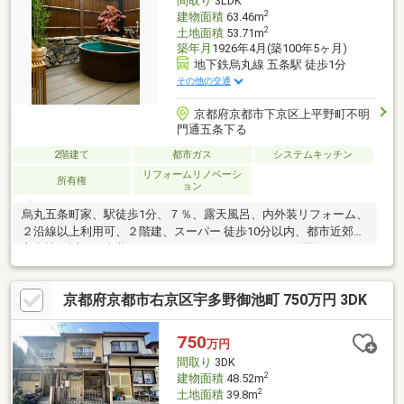
間取り
3LDK
2
建物面積
63.46m
2
土地面積
53.71m
築年月
1926年4月(築100年5ヶ月)
地下鉄烏丸線 五条駅 徒歩1分
その他の交通
京都府京都市下京区上平野町不明
門通五条下る
2階建て
都市ガス
システムキッチン
リフォームリノベーシ
所有権
ョン
烏丸五条町家、駅徒歩1分、７％、露天風呂、内外装リフォーム、
２沿線以上利用可、２階建、スーパー 徒歩10分以内、都市近郊、
市街地が近い、内装リフォーム、システムキッチン、駅まで平
坦、和室、整形地、シャワー付洗面化粧台、外装リフォーム、温
水洗浄便座、浴室に窓、ＴＶモニタ付インターホン、通風良好、
京都府京都市右京区宇多野御池町 750万円 3DK
全居室６畳以上、都市ガス、平坦地
750
万円
間取り
3DK
2
建物面積
48.52m
2
土地面積
39.8m