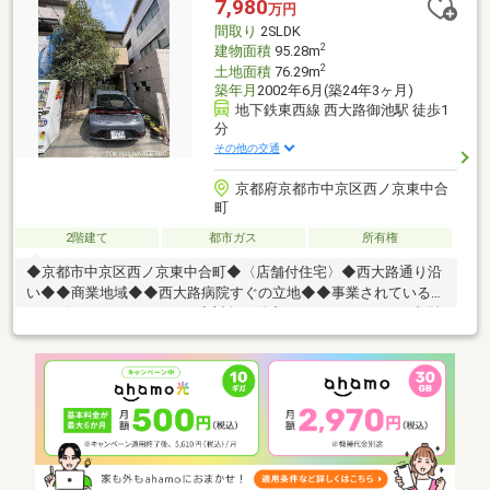
7,980
万円
間取り
2SLDK
2
建物面積
95.28m
2
土地面積
76.29m
築年月
2002年6月(築24年3ヶ月)
地下鉄東西線 西大路御池駅 徒歩1
分
その他の交通
京都府京都市中京区西ノ京東中合
町
2階建て
都市ガス
所有権
◆京都市中京区西ノ京東中合町◆〈店舗付住宅〉◆西大路通り沿
い◆◆商業地域◆◆西大路病院すぐの立地◆◆事業されている方
にもピッタリのおうちです◆対象不動産おすすめポイント・中型
自動車1台駐車可能・平成14年建築・LDK14畳・前面道路幅員約
26m（西大路通）・2階各部屋にバルコニー有り〈土地面積〉
76.29㎡（23.07坪）〈建物面積〉 95.28㎡（28.82坪）【交通】・
京都市営地下鉄東西線「西大路御池」駅まで徒歩1分・京福電気鉄
道嵐山本線「西大路三条」駅まで徒歩5分・JR山陰本線「円町」
駅まで徒歩11分