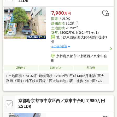
2LDK
▽
7,980
万円
間取り
2LDK
2
建物面積
95.28m
2
土地面積
76.29m
築年月
2002年6月(築24年3ヶ月)
地下鉄東西線 西大路御池駅 徒歩1
分
その他の交通
京都府京都市中京区西ノ京東中合
町
2階建て
都市ガス
所有権
□土地面積：23.07坪□建物面積：28.82坪□平成14年6月建築□西大
路通り面す□地下鉄東西線「西大路御池」駅 徒歩1分□2面バルコ
ニー
京都府京都市中京区西ノ京東中合町 7,980万円
2SLDK