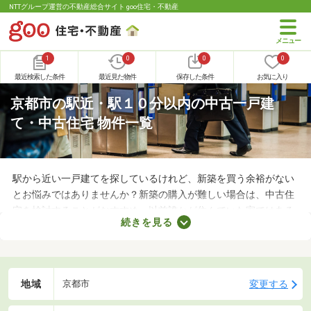
NTTグループ運営の不動産総合サイト goo住宅・不動産
1
0
0
0
最近検索した条件
最近見た物件
保存した条件
お気に入り
京都市の駅近・駅１０分以内の中古一戸建
て・中古住宅 物件一覧
駅から近い一戸建てを探しているけれど、新築を買う余裕がない
とお悩みではありませんか？新築の購入が難しい場合は、中古住
宅を検討することがおすすめ。以前誰かが住んでいた家ではある
続きを見る
ものの、費用を大幅に抑えられるメリットがあります。ここで
は、駅から徒歩10分以内の中古一戸建て物件を紹介します。
地域
変更する
京都市