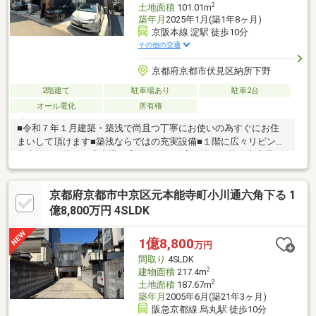
2
土地面積
101.01m
築年月
2025年1月(築1年8ヶ月)
京阪本線 淀駅 徒歩10分
その他の交通
京都府京都市伏見区納所下野
2階建て
駐車場あり
駐車2台
オール電化
所有権
■令和７年１月建築・築浅で尚且つ丁寧にお使いの為すぐにお住
まいして頂けます■築浅ならではの充実設備■１階に広々リビング
と水回りが揃った家事導線◎・リビング広々約２１帖・大容量シ
ューズボックス・食洗機は未使用！・IHクッキングヒーター・全
居室に収納スペースあり・各階にお手洗いあり■前面道路約６
京都府京都市中京区元本能寺町小川通六角下る 1
ｍ、間口約８.６ｍで駐車もラクラク■５.２５帖～６.５帖の居室は
お子様部屋やテレワークスペースにも最適です■駐車2台可で来客
億8,800万円 4SLDK
時も安心■ご内覧可能！ 本物件に関するお問い合わせは フジ
ハウスまでお気軽にお問い合わせください♪ フリーダイヤル⇒０
1億8,800
万円
１２０-１２９-７８
間取り
4SLDK
2
建物面積
217.4m
2
土地面積
187.67m
築年月
2005年6月(築21年3ヶ月)
阪急京都線 烏丸駅 徒歩10分