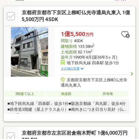
京都府京都市下京区上柳町仏光寺通烏丸東入 1億
5,500万円 4SDK
1億5,500
万円
間取り
4SDK
2
建物面積
135.58m
2
土地面積
62.11m
築年月
1990年4月(築36年5ヶ月)
地下鉄烏丸線 四条駅 徒歩1分
その他の交通
京都府京都市下京区上柳町仏光寺
通烏丸東入
3階建て以上
南道路
所有権
■地下鉄烏丸線「四条駅」徒歩1分■阪急京都線「烏丸駅」徒歩4分
■鉄骨造3階建（屋上テラスあり）■南向きにつき日当り良好（仏
光寺通に面す）
京都府京都市左京区岩倉南木野町 1億6,000万円