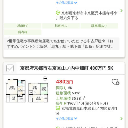
その他の交通
京都府京都市中京区元本能寺町小
川通六角下る
2階建て
都市ガス
駐車場あり
所有権
2世帯住宅や事務所兼居宅でもお使いいただける中古戸建☆《お
すすめポイント》〇阪急「烏丸」駅・地下鉄「四条」駅まで徒歩
圏内！京都市内はもちろん大阪方面へのアクセスも良好です◎●
駐車3台可能（1台分はシャッターあり！）来客時でも安心！〇土
地広々約56坪の4SLDKの間取り●収納スペースが充実しており整
京都府京都市右京区山ノ内中畑町 480万円 5K
理整頓がしやすい◎〇いつでもご内覧が可能です！お気軽にお問
い合わせください♪実際の雰囲気や周辺施設、駅までの距離など、
ネットだけでは分からない情報をお伝えいたします☆
480
万円
間取り
5K
2
建物面積
50m
2
土地面積
35.38m
築年月
1965年1月(築61年8ヶ月)
京福電鉄嵐山本線 山ノ内駅 徒歩1
分
その他の交通