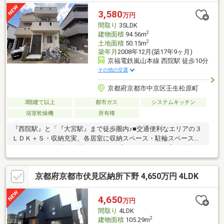
3,580
万円
間取り
3SLDK
2
建物面積
94.56m
2
土地面積
50.15m
築年月
2008年12月(築17年9ヶ月)
京福電鉄嵐山本線 西院駅 徒歩10分
その他の交通
京都府京都市中京区壬生松原町
3階建て以上
都市ガス
システムキッチン
浴室乾燥機
所有権
『西院駅』と「『大宮駅』まで徒歩圏内♪■交通便利なエリアの３
ＬＤＫ＋Ｓ・収納充実、各居室に収納スペース・駐輪スペースあ
り・トイレ２か所・２階リビングでプライバシー確保◎■阪急
『西院』駅徒歩１０分 徒歩圏内に生活便利な施設多数！・バス
停『四条中新道』停まで徒歩５分・ライフ壬生店まで徒歩７分
京都府京都市伏見区納所下野 4,650万円 4LDK
（５５０ｍ）■お子様の通学にも安心の距離♪・朱雀第三小学校ま
で徒歩４分・松原中学校まで徒歩１２分■本物件に関するお問い
合わせは フジハウスまでお気軽にどうぞ♪ フリーダイヤル⇒０
4,650
万円
１２０-１２９-７８９
間取り
4LDK
2
建物面積
105.29m