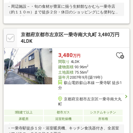
－周辺施設－・旬の食材が豊富に揃う生鮮館なかむら一乗寺店
（約１１０ｍ）まで徒歩２分・休日のショッピングにも便利なイ
ズミヤ高野ショッピングセンター（約８００ｍ）まで徒歩１０
分・近くにあると嬉しいローソンストア100一乗寺駅前店（約５
０ｍ）まで徒歩１分・徒歩２分のスギドラッグ一乗寺店（約１０
京都府京都市左京区一乗寺南大丸町 3,480万円
０ｍ）は夜１０時まで営業中！・小さなお子様でも無理なく通え
る修学院第二小学校（約２００ｍ）は徒歩３分◎・京都一乗寺郵
4LDK
便局（約５００ｍ）まで徒歩７分・我が家のお庭感覚で利用でき
る一乗寺公園（約２００ｍ）まで徒歩３分
3,480
万円
間取り
4LDK
2
建物面積
93.96m
2
土地面積
75.56m
築年月
2007年9月(築19年)
叡山電鉄叡山本線 一乗寺駅 徒歩1
分
京都府京都市左京区一乗寺南大丸
町
3階建て以上
都市ガス
システムキッチン
床暖房
浴室乾燥機
所有権
・一乗寺駅徒歩１分・浴室暖房機、キッチン食洗器付き、全居室