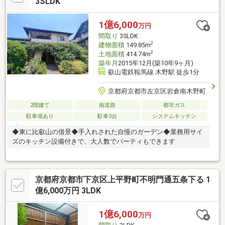
3SLDK
1億6,000
万円
間取り
3SLDK
2
建物面積
149.85m
2
土地面積
414.74m
築年月
2015年12月(築10年9ヶ月)
叡山電鉄鞍馬線 木野駅 徒歩1分
京都府京都市左京区岩倉南木野町
2階建て
南道路
都市ガス
駐車場あり
駐車3台
システムキッチン
◆東に比叡山の借景◆手入れされた自慢のガーデン◆業務用サイ
ズのキッチン設備付きで、大人数でパーティもできます
京都府京都市下京区上平野町不明門通五条下る 1
億6,000万円 3LDK
1億6,000
万円