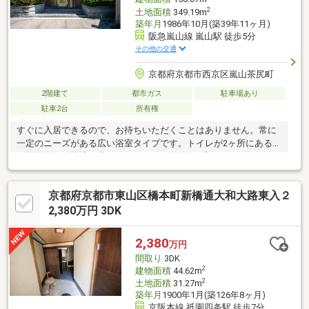
2
土地面積
349.19m
築年月
1986年10月(築39年11ヶ月)
阪急嵐山線 嵐山駅 徒歩5分
その他の交通
京都府京都市西京区嵐山茶尻町
2階建て
都市ガス
駐車場あり
駐車2台
所有権
すぐに入居できるので、お待ちいただくことはありません。常に
一定のニーズがある広い浴室タイプです。トイレが2ヶ所にあるの
で複数人でも快適に暮らせます。この物件は1億8000万円となっ
ており設備内容も充実です。こちらは中古の戸建て物件です。駅
から物件まで徒歩5分です。車での急な来客時にも対応できるの
京都府京都市東山区橋本町新橋通大和大路東入２
が、駐車2台可能な物件です。
2,380万円 3DK
2,380
万円
間取り
3DK
2
建物面積
44.62m
2
土地面積
31.27m
築年月
1900年1月(築126年8ヶ月)
京阪本線 祇園四条駅 徒歩7分