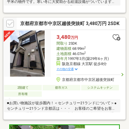
平米の物件です。寒い冬に大変助かる給湯設備がついています。3
口コンロが付いているので、3つの料理を同時に進められて時短に
つながります。大事な判断基準でもある購入価格が、2980万円の
物件です。使いやすくおしゃれでニーズの高いシステムキッチン
京都府京都市中京区越後突抜町 3,480万円 2SDK
付きの物件です。広めの1LDKの物件で、ゆったり暮らせる嬉しい
物件です。
3,480
万円
間取り
2SDK
2
建物面積
68.99m
2
土地面積
46.07m
築年月
1997年3月(築29年6ヶ月)
阪急京都線 大宮駅 徒歩8分
その他の交通
京都府京都市中京区越後突抜町
2階建て
都市ガス
システムキッチン
所有権
■お買い物施設が徒歩圏内！＜センチュリー21ランドについて＞●
センチュリー21ランド京都店は・・・ お客様のご希望をお客様
の目線でご満足いただけるお住いを全力でお探し致します！●購
入・売却・ローンのご相談など、些細なことでもお気軽にご相談
下さいませ！●リフォームのご相談も承っております。○京阪鴨東