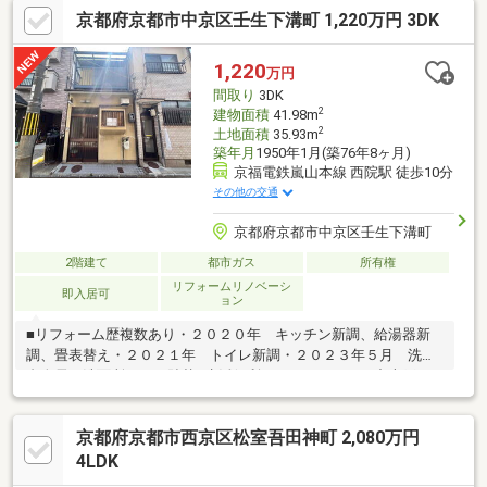
京都府京都市中京区壬生下溝町 1,220万円 3DK
1,220
万円
間取り
3DK
2
建物面積
41.98m
2
土地面積
35.93m
築年月
1950年1月(築76年8ヶ月)
京福電鉄嵐山本線 西院駅 徒歩10分
その他の交通
京都府京都市中京区壬生下溝町
2階建て
都市ガス
所有権
リフォームリノベーシ
即入居可
ョン
■リフォーム歴複数あり・２０２０年 キッチン新調、給湯器新
調、畳表替え・２０２１年 トイレ新調・２０２３年５月 洗面
台身長、洗面所クロス貼替■生活便利なエリアの３ＤＫ中古戸
建・居住用、収益用としてもご検討ください・近隣にスーパー、
学校、病院が揃っています■東西両面ベランダで日当たり、通風
京都府京都市西京区松室吾田神町 2,080万円
良好・屋根裏収納スペースあり■お子様の通学にも安心・朱雀第
三小学校まで徒歩５分・松原中学校まで徒歩１４分■本物件に関
4LDK
するお問い合わせは 物件近くのフジハウスまでお気軽にご連絡