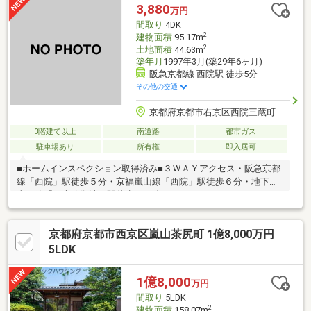
3,880
万円
間取り
4DK
2
建物面積
95.17m
2
土地面積
44.63m
築年月
1997年3月(築29年6ヶ月)
阪急京都線 西院駅 徒歩5分
その他の交通
京都府京都市右京区西院三蔵町
3階建て以上
南道路
都市ガス
駐車場あり
所有権
即入居可
■ホームインスペクション取得済み■３ＷＡＹアクセス・阪急京都
線「西院」駅徒歩５分・京福嵐山線「西院」駅徒歩６分・地下鉄
東西線「西大路御池」駅徒歩１４分
京都府京都市西京区嵐山茶尻町 1億8,000万円
5LDK
1億8,000
万円
間取り
5LDK
2
建物面積
158.07m