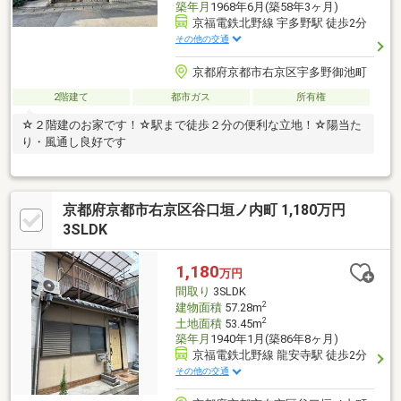
築年月
1968年6月(築58年3ヶ月)
京福電鉄北野線 宇多野駅 徒歩2分
その他の交通
京都府京都市右京区宇多野御池町
2階建て
都市ガス
所有権
☆２階建のお家です！☆駅まで徒歩２分の便利な立地！☆陽当た
り・風通し良好です
京都府京都市右京区谷口垣ノ内町 1,180万円
3SLDK
1,180
万円
間取り
3SLDK
2
建物面積
57.28m
2
土地面積
53.45m
築年月
1940年1月(築86年8ヶ月)
京福電鉄北野線 龍安寺駅 徒歩2分
その他の交通