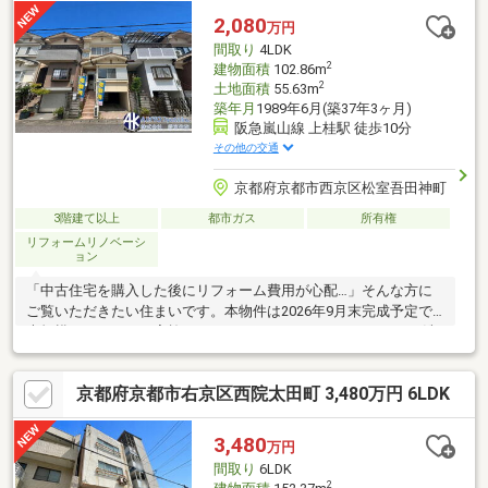
ください！ フリーダイヤル⇒０１２０-１２９-７８９※築不詳
2,080
万円
間取り
4LDK
2
建物面積
102.86m
2
土地面積
55.63m
築年月
1989年6月(築37年3ヶ月)
阪急嵐山線 上桂駅 徒歩10分
その他の交通
京都府京都市西京区松室吾田神町
3階建て以上
都市ガス
所有権
リフォームリノベーシ
ョン
「中古住宅を購入した後にリフォーム費用が心配…」そんな方に
ご覧いただきたい住まいです。本物件は2026年9月末完成予定で
大規模リフォームを実施。システムキッチンやユニットバス、洗
面化粧台、トイレ、給湯器などの水回りを新調し、クロスや床、
建具も一新予定です。阪急「上桂」駅徒歩10分、生活施設も徒歩
京都府京都市右京区西院太田町 3,480万円 6LDK
圏内にそろい、住み始めやすさと暮らしやすさを両立。・システ
ムキッチン・浴室・洗面・トイレ・給湯器を新調予定・全室クロ
ス貼替・床上張・建具新調で室内をリフレッシュ予定・1・2階和
3,480
万円
室を洋室へ変更し、使いやすい4LDKへ改装予定
間取り
6LDK
2