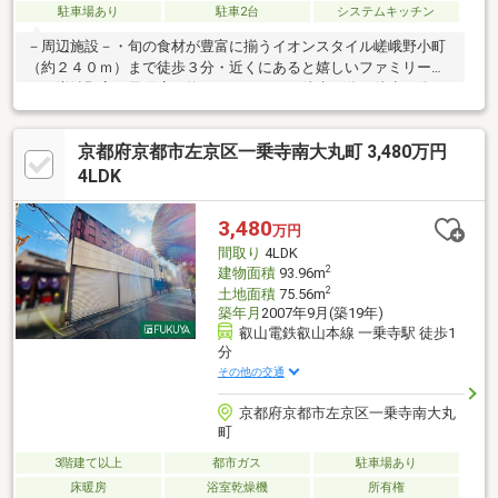
駐車場あり
駐車2台
システムキッチン
－周辺施設－・旬の食材が豊富に揃うイオンスタイル嵯峨野小町
（約２４０ｍ）まで徒歩３分・近くにあると嬉しいファミリーマ
ート嵯峨野宮ノ元町店（約１３０ｍ）まで徒歩２分・徒歩４分の
ココカラファイン有栖川店（約２９０ｍ）は夜９時まで営業
中！・小さなお子様でも無理なく通える嵯峨野小学校（約５５０
京都府京都市左京区一乗寺南大丸町 3,480万円
ｍ）は徒歩７分◎・京都嵯峨野郵便局（約１８０ｍ）まで徒歩３
分▽ 住宅ローンや諸経費等どんなことでもご相談ください！親切
4LDK
丁寧にご説明させていただきます ▽
3,480
万円
間取り
4LDK
2
建物面積
93.96m
2
土地面積
75.56m
築年月
2007年9月(築19年)
叡山電鉄叡山本線 一乗寺駅 徒歩1
分
その他の交通
京都府京都市左京区一乗寺南大丸
町
3階建て以上
都市ガス
駐車場あり
床暖房
浴室乾燥機
所有権