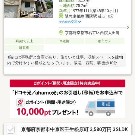
建物面積
152.37m
2
土地面積
75.7m
築年月
1977年11月(築48年10ヶ月)
阪急京都線 西院駅 徒歩10分
その他の交通
京都府京都市右京区西院太田町
3階建て以上
南道路
都市ガス
所有権
1階には事務所と倉庫があり、住まいと仕事、収納スペースを建物
内で分けやすい構成となっています。阪急「西院」駅徒歩10分、
イオンモール京都五条徒歩1分と、毎日の買い物や移動も徒歩圏
内。建築条件のない土地としても販売されているため、建物の活
用方法も含めて現地でご検討いただけます。・3階建で生活空間を
階ごとに使い分けやすい構成・事務所・倉庫付きで用途を分けや
すい・イオンモール京都五条徒歩1分で日常の買い物動線を短縮・
阪急「西院」駅徒歩10分のアクセス・南向き・前道約8m・建築条
件なし土地としての活用も検討可能
京都府京都市中京区壬生松原町 3,580万円 3SLDK