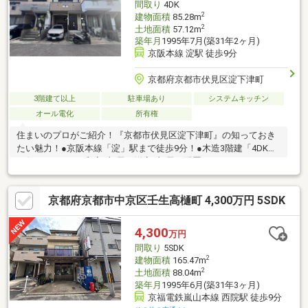
間取り
4DK
2
建物面積
85.28m
2
土地面積
57.12m
築年月
1995年7月(築31年2ヶ月)
京阪本線 淀駅 徒歩9分
京都府京都市伏見区淀下津町
3階建て以上
駐車場あり
システムキッチン
オール電化
所有権
住まいのプロがご紹介！『京都市伏見区淀下津町』の知っておき
たい魅力！●京阪本線「淀」駅まで徒歩9分！●木造3階建「4DK」
の住まいです。●和室1部屋＋洋室3部屋が配置されています。●2
階に設けられたDKは約9.0帖、隣接する洋室①と一体利用が可能
です。●壁付けタイプのキッチンが採用されています。●浴室は、
京都府京都市中京区壬生高樋町 4,300万円 5SDK
オートバス機能搭載。●和室・洋室①②・1階ホールは、収納ス
ペース付きです。●周辺環境・京都市立明親小学校：徒歩7分(約
530m)・京都市立大淀中学校：徒歩3分(約180m)・フレスコ淀駅
4,300
万円
店：徒歩9分(約670m)・セブンイレブン淀池上町店：徒歩5分(約
間取り
5SDK
400m)
2
建物面積
165.47m
2
土地面積
88.04m
築年月
1995年6月(築31年3ヶ月)
京福電鉄嵐山本線 西院駅 徒歩9分