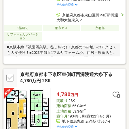
その他の交通
京都府京都市東山区橋本町新橋通
大和大路東入２
2階建て
都市ガス
所有権
リフォームリノベーシ
ョン
■京阪本線「祇園四条駅」徒歩約7分！京都の市街地へのアクセス
も大変便利！■2023年5月にフルリフォーム済。住居＋飲食店とし
ても◎■ご内覧いつでも可能なのでお気軽にお問い合わせくださ
い。
京都府京都市下京区東側町西洞院通六条下る
4,780万円 2SK
4,780
万円
間取り
2SK
2
建物面積
66.04m
2
土地面積
53.34m
築年月
1904年3月(築122年6ヶ月)
地下鉄烏丸線 五条駅 徒歩7分
その他の交通