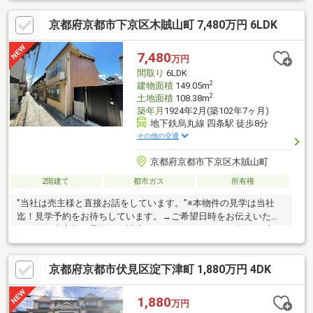
京都府京都市下京区木賊山町 7,480万円 6LDK
7,480
万円
間取り
6LDK
2
建物面積
149.05m
2
土地面積
108.38m
築年月
1924年2月(築102年7ヶ月)
地下鉄烏丸線 四条駅 徒歩8分
その他の交通
京都府京都市下京区木賊山町
2階建て
都市ガス
所有権
”当社は売主様と直接お話をしています。”※本物件の見学は当社
迄！見学予約をお待ちしています。→ご希望日時をお伝えいただ
ければ、売主様は柔軟にご対応いただけます。・2001年（平成13
年）に全改装の上、建物2戸の合体登記を行っています。
京都府京都市伏見区淀下津町 1,880万円 4DK
1,880
万円