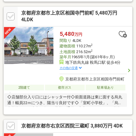
コンビニなど便利な施設多数・表面利回り約１２.２２％・2024年
実績年間収入：1108万円・2025年実績年間収入：1092万円≪周辺
京都府京都市上京区相国寺門前町 5,480万円
施設≫・ライフ…歩５分・ViVi…歩５分・セブンイレブン…歩５
分・ダックス…歩３分・星池公園…歩１分
4LDK
5,480
万円
間取り
4LDK
2
建物面積
110.27m
2
土地面積
216.52m
築年月
1965年1月(築61年8ヶ月)
地下鉄烏丸線 鞍馬口駅 徒歩4分
その他の交通
京都府京都市上京区相国寺門前町
2階建て
都市ガス
駐車場あり
◇店舗部分入り口にはシャッター付◇前面道路は東に面する烏丸
通！幅員22ｍにつき、陽当り良好です◇「室町小学校」、「烏丸
中学校」まで徒歩２分！お子様の通学も安心です♪■■■■■ 現地
見学予約受付中 ■■■■■ご希望があれば周辺物件もご一緒にご案
内できます。現地集合・現地解散も可能。営業車での送迎も可能
京都府京都市右京区西院三蔵町 3,880万円 4DK
です。お問い合わせは 0120-50-2982 までお気軽にご連絡ください
ませ。福屋不動産販売 京都北店