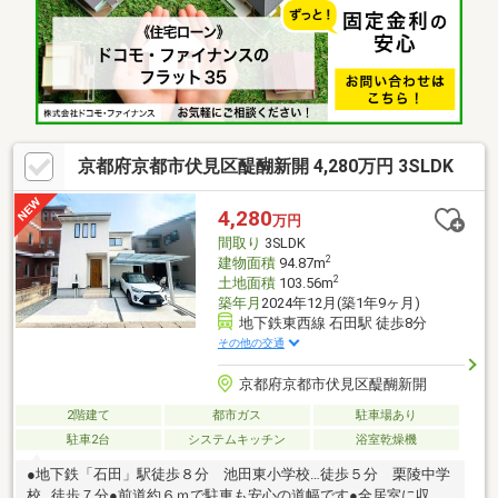
線 「出町柳」駅 徒歩約6分○京都市営地下鉄烏丸線 「今出川」駅
徒歩約10分○営業時間：10：00～20：00（火曜日・水曜日定休日
※祝日は営業）事前にご連絡いただけますと、スムーズにご案内
が可能です。ご連絡お待ちしております！
京都府京都市伏見区醍醐新開 4,280万円 3SLDK
4,280
万円
間取り
3SLDK
2
建物面積
94.87m
2
土地面積
103.56m
築年月
2024年12月(築1年9ヶ月)
地下鉄東西線 石田駅 徒歩8分
その他の交通
京都府京都市伏見区醍醐新開
2階建て
都市ガス
駐車場あり
駐車2台
システムキッチン
浴室乾燥機
●地下鉄「石田」駅徒歩８分 池田東小学校…徒歩５分 栗陵中学
校…徒歩７分●前道約６ｍで駐車も安心の道幅です●全居室に収納