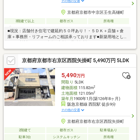
その他の交通
京都府京都市中京区壬生高樋町
3階建て以上
都市ガス
所有権
■現況：店舗付き住宅で建延約５０坪あり！・５ＤＫ＋店舗＋倉
庫＋事務所・リフォームのご相談承っております■新築用地とし
てもご検討下さい♪・建築の相談、見積無料です！■４WAYアクセ
ス可能！・阪急京都線『西院』駅 徒歩９分・京福嵐山線『西
院』駅 徒歩９分・JR山陰本線『丹波口』駅 徒歩１１分・地下
京都府京都市右京区西院矢掛町 5,490万円 5LDK
鉄東西線『二条』駅 徒歩１５分・市バス『四条中新道』停 徒
歩３分■本物件に関するお問い合わせは フジハウスまでお気軽
にご連絡ください！ フリーダイヤル⇒０１２０-１２９-７８９
5,490
万円
便利なスーモ予約もオススメです♪
間取り
5LDK
2
建物面積
115.82m
2
土地面積
121.05m
築年月
1900年1月(築126年8ヶ月)
阪急京都線 西院駅 徒歩9分
その他の交通
京都府京都市右京区西院矢掛町
2階建て
都市ガス
駐車場あり
駐車3台
システムキッチン
所有権