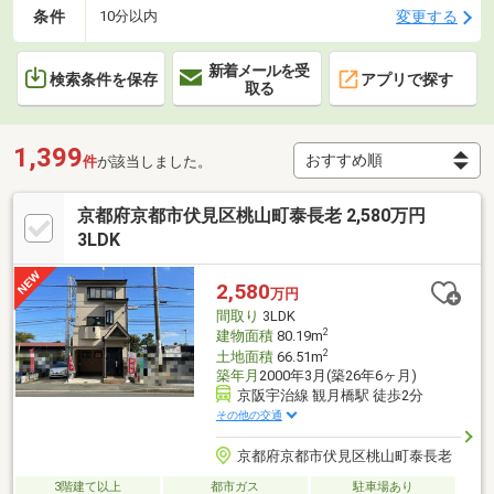
条件
変更する
10分以内
新着メールを受
検索条件を保存
アプリで探す
取る
1,399
件
が該当しました。
京都府京都市伏見区桃山町泰長老 2,580万円
3LDK
2,580
万円
間取り
3LDK
2
建物面積
80.19m
2
土地面積
66.51m
築年月
2000年3月(築26年6ヶ月)
京阪宇治線 観月橋駅 徒歩2分
その他の交通
京都府京都市伏見区桃山町泰長老
3階建て以上
都市ガス
駐車場あり