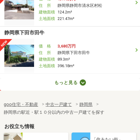
住 所
静岡県静岡市清水区村松
建物面積
124.2m²
土地面積
221.47m²
静岡県下田市田牛
価 格
3,680万円
住 所
静岡県下田市田牛
建物面積
89.3m²
土地面積
396.18m²
静岡県伊東市八幡野
もっと見る
価 格
1,850万円
住 所
静岡県伊東市八幡野
goo住宅・不動産
中古一戸建て
静岡県
建物面積
101.61m²
静岡県の駅近・駅１０分以内の中古一戸建てを探す
土地面積
641m²
お役立ち情報
静岡県伊東市赤沢
「住みたい街」