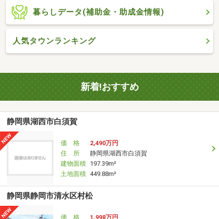
暮らしデータ(補助金・助成金情報)
人気タウンランキング
新着!おすすめ
静岡県湖西市白須賀
価 格
2,490万円
住 所
静岡県湖西市白須賀
建物面積
197.39m²
土地面積
449.88m²
静岡県静岡市清水区村松
価 格
1,998万円