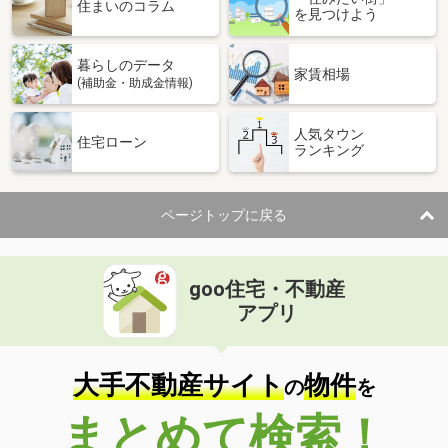
価 格
1,280万円
住まいのコラム
を見つけよう
住 所
静岡県伊東市赤沢
建物面積
65.28m²
暮らしのデータ
土地面積
534m²
家賃相場
(補助金・助成金情報)
静岡県浜松市中央区都盛町
人気タウン
住宅ローン
ランキング
価 格
1,900万円
住 所
静岡県浜松市中央区都盛町
建物面積
132.75m²
ページトップに戻る
土地面積
240.3m²
静岡県浜松市中央区向宿１
goo住宅・不動産
価 格
4,190万円
アプリ
住 所
静岡県浜松市中央区向宿１
建物面積
108.06m²
土地面積
132.24m²
大手不動産サイト
物件
の
を
静岡県静岡市葵区足久保口組
まとめて検索！