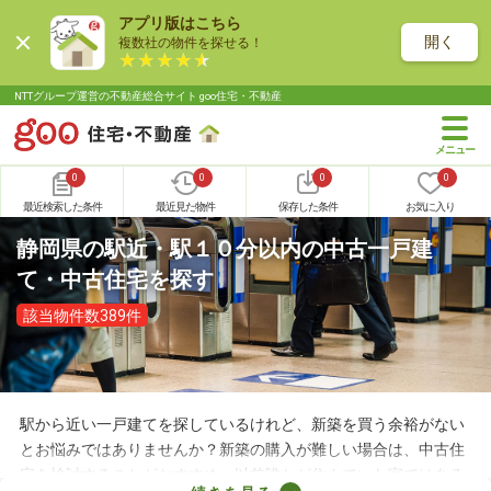
アプリ版はこちら
開く
複数社の物件を探せる！
NTTグループ運営の不動産総合サイト goo住宅・不動産
0
0
0
0
最近検索した条件
最近見た物件
保存した条件
お気に入り
静岡県の駅近・駅１０分以内の中古一戸建
て・中古住宅を探す
該当物件数389件
駅から近い一戸建てを探しているけれど、新築を買う余裕がない
とお悩みではありませんか？新築の購入が難しい場合は、中古住
宅を検討することがおすすめ。以前誰かが住んでいた家ではある