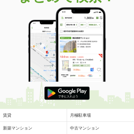
価 格
1,600万円
住 所
静岡県静岡市葵区足久保口組
建物面積
124.48m²
土地面積
167.82m²
静岡県下田市相玉
価 格
3,000万円
住 所
静岡県下田市相玉
建物面積
139.24m²
土地面積
463.4m²
静岡県富士市鈴川中町
価 格
300万円
住 所
静岡県富士市鈴川中町
建物面積
94.93m²
土地面積
169.19m²
賃貸
月極駐車場
静岡県賀茂郡南伊豆町加納
新築マンション
中古マンション