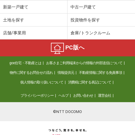
価 格
550万円
新築一戸建て
中古一戸建て
住 所
静岡県賀茂郡南伊豆町加納
建物面積
91.8m²
土地を探す
投資物件を探す
土地面積
231.09m²
店舗/事業用
倉庫/トランクルーム
静岡県浜松市中央区葵東２丁目
PC版へ
価 格
1,849万円
住 所
静岡県浜松市中央区葵東２丁目
goo住宅・不動産とは
お客さまご利用端末からの情報の外部送信について
建物面積
83.46m²
土地面積
129.26m²
物件に関するお問合せの流れ
情報提供元
不動産情報に関する免責事項
個人情報の取り扱いについて
消費税に関する表記について
静岡県浜松市中央区海老塚町
プライバシーポリシー
ヘルプ
お問い合わせ
運営会社
価 格
2,799万円
住 所
静岡県浜松市中央区海老塚町
建物面積
106m²
©NTT DOCOMO
土地面積
119m²
静岡県浜松市中央区大蒲町