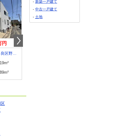
新築一戸建て
中古一戸建て
土地
0万円
1,480万円
2,230万円
福岡県福岡市早良区野芥４
福岡県宗像市曲
福岡県筑紫野市大字原
.19m²
建物面積
90.83m²
建物面積
127.98m²
.89m²
土地面積
232.04m²
土地面積
262.67m²
畑区
区