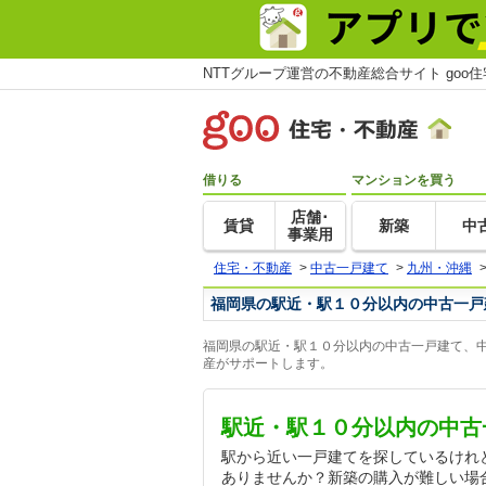
NTTグループ運営の不動産総合サイト goo
借りる
マンションを買う
店舗･
賃貸
新築
中
事業用
住宅・不動産
>
中古一戸建て
>
九州・沖縄
福岡県の駅近・駅１０分以内の中古一戸
福岡県の駅近・駅１０分以内の中古一戸建て、中
産がサポートします。
駅近・駅１０分以内の中古
駅から近い一戸建てを探しているけれ
ありませんか？新築の購入が難しい場