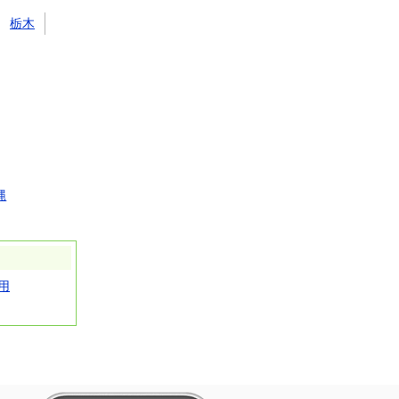
栃木
縄
用