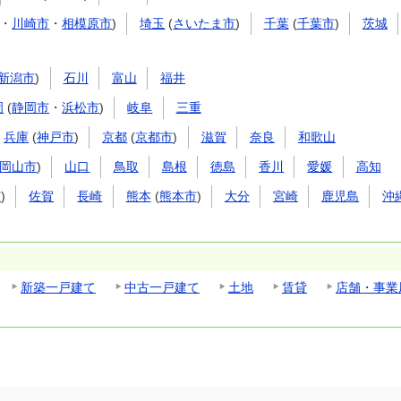
・
川崎市
・
相模原市
)
埼玉
(
さいたま市
)
千葉
(
千葉市
)
茨城
新潟市
)
石川
富山
福井
岡
(
静岡市
・
浜松市
)
岐阜
三重
兵庫
(
神戸市
)
京都
(
京都市
)
滋賀
奈良
和歌山
岡山市
)
山口
鳥取
島根
徳島
香川
愛媛
高知
市
)
佐賀
長崎
熊本
(
熊本市
)
大分
宮崎
鹿児島
沖
新築一戸建て
中古一戸建て
土地
賃貸
店舗・事業