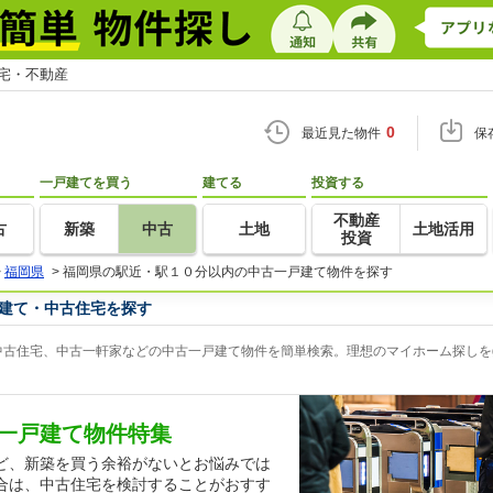
住宅・不動産
0
最近見た物件
保
一戸建てを買う
建てる
投資する
不動産
古
新築
中古
土地
土地活用
投資
>
福岡県
>
福岡県の駅近・駅１０分以内の中古一戸建て物件を探す
建て・中古住宅を探す
古住宅、中古一軒家などの中古一戸建て物件を簡単検索。理想のマイホーム探しをg
一戸建て物件特集
ど、新築を買う余裕がないとお悩みでは
合は、中古住宅を検討することがおすす