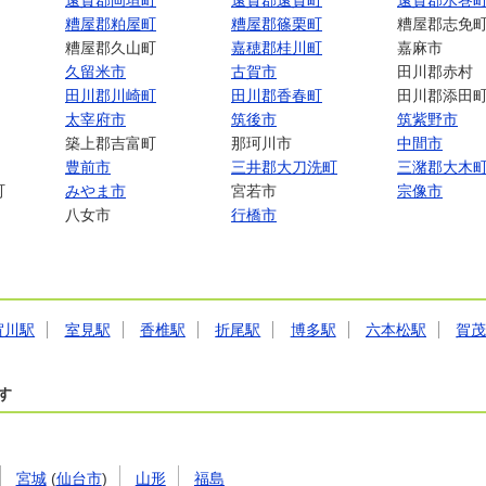
遠賀郡岡垣町
遠賀郡遠賀町
遠賀郡水巻
糟屋郡粕屋町
糟屋郡篠栗町
糟屋郡志免
糟屋郡久山町
嘉穂郡桂川町
嘉麻市
久留米市
古賀市
田川郡赤村
田川郡川崎町
田川郡香春町
田川郡添田
太宰府市
筑後市
筑紫野市
築上郡吉富町
那珂川市
中間市
豊前市
三井郡大刀洗町
三潴郡大木
町
みやま市
宮若市
宗像市
八女市
行橋市
賀川駅
室見駅
香椎駅
折尾駅
博多駅
六本松駅
賀
す
宮城
(
仙台市
)
山形
福島