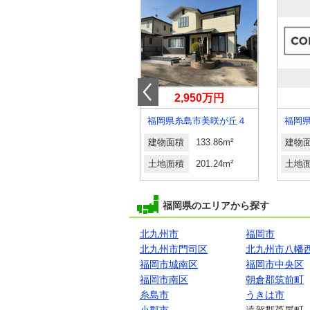
300万円
2,950万円
福岡県嘉麻市上山田
福岡県糸島市美咲が丘４
福岡
建物面積
148.47m²
建物面積
133.86m²
建物
土地面積
328.11m²
土地面積
201.24m²
土地
福岡県のエリアから探す
北九州市
福岡市
北九州市門司区
北九州市八幡
福岡市城南区
福岡市中央区
福岡市南区
朝倉郡筑前町
糸島市
うきは市