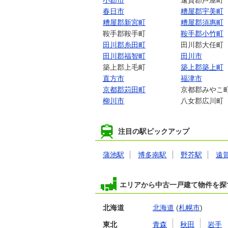
小郡市
遠賀郡芦屋町
春日市
糟屋郡宇美町
糟屋郡新宮町
糟屋郡須惠町
鞍手郡鞍手町
鞍手郡小竹町
田川郡糸田町
田川郡大任町
田川郡福智町
田川市
築上郡上毛町
築上郡築上町
直方市
福津市
京都郡苅田町
京都郡みやこ
柳川市
八女郡広川町
注目の駅ピックアップ
蒲池駅
博多南駅
野芥駅
遠
エリアから中古一戸建て物件を探
北海道
北海道
(
札幌市
)
東北
青森
秋田
岩手