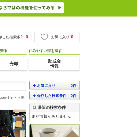
0
0
存した検索条件
お気に入り
売る
住みやすい街を探す
助成金
売却
情報
お気に入り
0件
保存した検索条件
0件
oo住宅・不動
最近の検索条件
まだ情報がありません