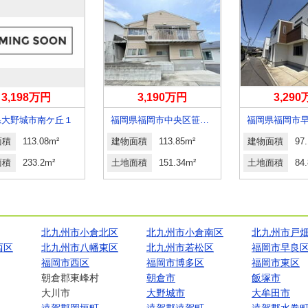
3,198万円
3,190万円
3,29
県大野城市南ケ丘１
福岡県福岡市中央区笹丘２
面積
113.08m²
建物面積
113.85m²
建物面積
97
面積
233.2m²
土地面積
151.34m²
土地面積
84
北九州市小倉北区
北九州市小倉南区
北九州市戸
西区
北九州市八幡東区
北九州市若松区
福岡市早良
福岡市西区
福岡市博多区
福岡市東区
朝倉郡東峰村
朝倉市
飯塚市
大川市
大野城市
大牟田市