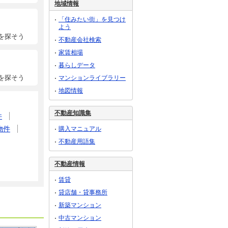
地域情報
「住みたい街」を見つけ
よう
を探そう
不動産会社検索
家賃相場
暮らしデータ
を探そう
マンションライブラリー
地図情報
不動産知識集
件
物件
購入マニュアル
不動産用語集
不動産情報
賃貸
貸店舗・貸事務所
新築マンション
中古マンション