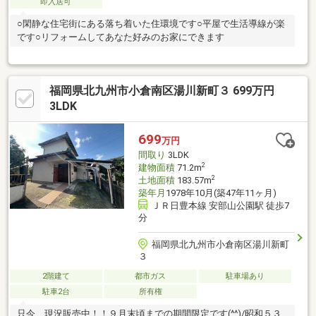
即入居可
○閑静な住宅街にある落ち着いた住環境です○平屋で生活導線が楽
です○リフォームしてあなた好みのお家にできます
福岡県北九州市小倉南区湯川新町３ 699万円
3LDK
699
万円
間取り
3LDK
2
建物面積
71.2m
2
土地面積
183.57m
築年月
1978年10月(築47年11ヶ月)
ＪＲ日豊本線 安部山公園駅 徒歩7
分
福岡県北九州市小倉南区湯川新町
３
2階建て
都市ガス
駐車場あり
駐車2台
所有権
只今、現況販売中！！９月末頃までの期間限定です(^^)/昭和５３