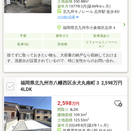
2
土地面積
350.48m
築年月
1977年3月(築49年6ヶ月)
北九州モノレール 志井駅 徒歩4分
その他の交通
福岡県北九州市小倉南区志井４
平屋
都市ガス
駐車場あり
リフォームリノベーシ
駐車3台
所有権
ョン
捨てずに取っておきたい物も、大容量の納戸なら収納しておけま
す。洗面台が設置されているので、特に女性からのお問い合わせ
が多いです。庭付きなのでお子様も快適に遊べて、楽しい生活が
できます。不動産の購入は人生の中でも大きなお買い物だと言わ
れています。そんな大きなお買い物で失敗しないためにも、購入
福岡県北九州市八幡西区永犬丸南町３ 2,598万円
をお考えの際は不動産のプロである当社スタッフにお任せくださ
い。
4LDK
2,598
万円
間取り
4LDK
2
建物面積
109.3m
2
土地面積
125.53m
築年月
2024年8月(築2年1ヶ月)
筑豊電気鉄道 西山駅 徒歩4分