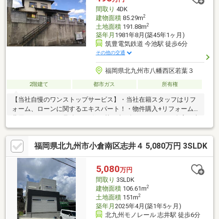
間取り
4DK
2
建物面積
85.29m
2
土地面積
191.88m
築年月
1981年8月(築45年1ヶ月)
筑豊電気鉄道 今池駅 徒歩6分
その他の交通
福岡県北九州市八幡西区若葉３
2階建て
都市ガス
所有権
【当社自慢のワンストップサービス】・当社在籍スタッフはリフ
ォーム、ローンに関するエキスパート！・物件購入+リフォーム
費用もまとめてお見積り♪・住み替え先を探しながら、ご自宅の売
却が並行して行えます！・もちろん査定も無料です♪【ライフスタ
イルに合わせた物件探し】・土日祝/18時以降/1件～複数件のご内
福岡県北九州市小倉南区志井４ 5,080万円 3SLDK
覧も大歓迎・ご自宅等への送迎も可能です！・当社未掲載物件も
ご案内できます♪
5,080
万円
間取り
3SLDK
2
建物面積
106.61m
2
土地面積
151m
築年月
2025年4月(築1年5ヶ月)
北九州モノレール 志井駅 徒歩6分