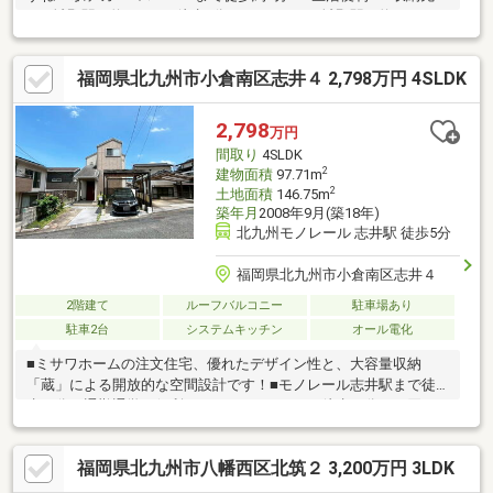
●JR城野駅 約341ｍ（徒歩5分）●モノレール城野駅 約1238ｍ
（徒歩16分）●モノレール片野駅 約1328ｍ（徒歩17分）●西鉄バ
ス「城野駅前」停 約182ｍ（徒歩3分）●城野小学校 約995ｍ
福岡県北九州市小倉南区志井４ 2,798万円 4SLDK
（徒歩13分）●城南中学校 約963ｍ（徒歩13分）●マルショク重
住店 約40ｍ（徒歩1分）●ファミリーマート小倉城野駅北店 約
460ｍ（徒歩6分）
2,798
万円
間取り
4SLDK
2
建物面積
97.71m
2
土地面積
146.75m
築年月
2008年9月(築18年)
北九州モノレール 志井駅 徒歩5分
福岡県北九州市小倉南区志井４
2階建て
ルーフバルコニー
駐車場あり
駐車2台
システムキッチン
オール電化
■ミサワホームの注文住宅、優れたデザイン性と、大容量収納
「蔵」による開放的な空間設計です！■モノレール志井駅まで徒
歩４分で通勤通学に便利です！■スーパーまで徒歩５分でお買い
物便利です！■志井小学校、志徳中学校！
福岡県北九州市八幡西区北筑２ 3,200万円 3LDK