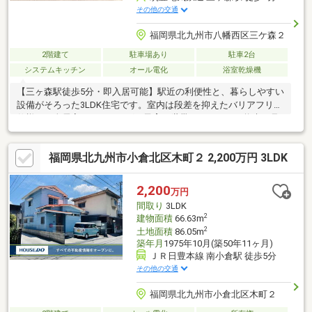
その他の交通
福岡県北九州市八幡西区三ケ森２
2階建て
駐車場あり
駐車2台
システムキッチン
オール電化
浴室乾燥機
【三ヶ森駅徒歩5分・即入居可能】駅近の利便性と、暮らしやすい
設備がそろった3LDK住宅です。室内は段差を抑えたバリアフリー
仕様で、全居室フローリング。子育て世帯はもちろん、将来を見
据えた住み替えにもおすすめです。食器洗浄乾燥機付きシステム
キッチンやIHクッキングヒーター、浴室暖房乾燥機、省エネ給湯
福岡県北九州市小倉北区木町２ 2,200万円 3LDK
器を備えたオール電化住宅。駐車は普通車2台可能です。コンビニ
徒歩1分、バス停徒歩3分、小・中学校も徒歩10分圏内。便利な立
地と、室内の使い勝手をぜひ現地でお確かめください。※各種減
2,200
万円
税利用可能ただし耐震基準適合証明書発行手数料税込275000円必
間取り
3LDK
要・令和8年固定資産税年税額38500円
2
建物面積
66.63m
2
土地面積
86.05m
築年月
1975年10月(築50年11ヶ月)
ＪＲ日豊本線 南小倉駅 徒歩5分
その他の交通
福岡県北九州市小倉北区木町２