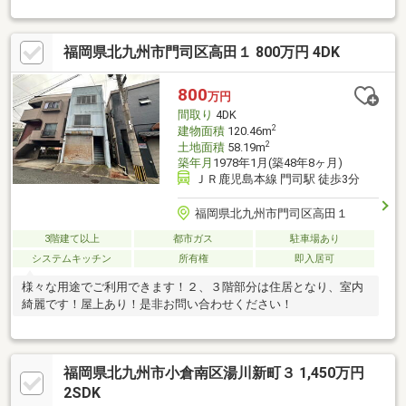
心・安全のオール電化仕様です。◎筑豊電鉄今池駅徒歩まで約
120ｍ
福岡県北九州市門司区高田１ 800万円 4DK
800
万円
間取り
4DK
2
建物面積
120.46m
2
土地面積
58.19m
築年月
1978年1月(築48年8ヶ月)
ＪＲ鹿児島本線 門司駅 徒歩3分
福岡県北九州市門司区高田１
3階建て以上
都市ガス
駐車場あり
システムキッチン
所有権
即入居可
様々な用途でご利用できます！２、３階部分は住居となり、室内
綺麗です！屋上あり！是非お問い合わせください！
福岡県北九州市小倉南区湯川新町３ 1,450万円
2SDK