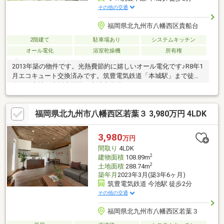
その他の交通
福岡県北九州市八幡西区貴船台
2階建て
駐車場あり
システムキッチン
オール電化
浴室乾燥機
所有権
2013年築の物件です。光熱費節約に嬉しいオール電化です♪R8年1
月エコキュート交換済みです。筑豊電気鉄道「本城駅」まで徒歩2
分の好立地！赤坂小学校・本城中学校エリアとなります。
□□━━━━━━━━━━━━━━━━━━━━━所有者様が住ん
でおられますので事前に日程の調整が必要です。できるだけご希
福岡県北九州市八幡西区若葉３ 3,980万円 4LDK
望のお日にちで調整を致しますのでお早めにご連絡ください。営
業時間 10時～16時（休：水曜日、第2、3火曜日） この時間帯は
お電話でのお問い合わせがスムーズにご案内できます。お気軽に
3,980
万円
お電話ください ＞＞＞0120-210-
間取り
4LDK
393━━━━━━━━━━━━━━━━━━━━━━□□
2
建物面積
108.89m
2
土地面積
288.74m
築年月
2023年3月(築3年6ヶ月)
筑豊電気鉄道 今池駅 徒歩2分
その他の交通
福岡県北九州市八幡西区若葉３