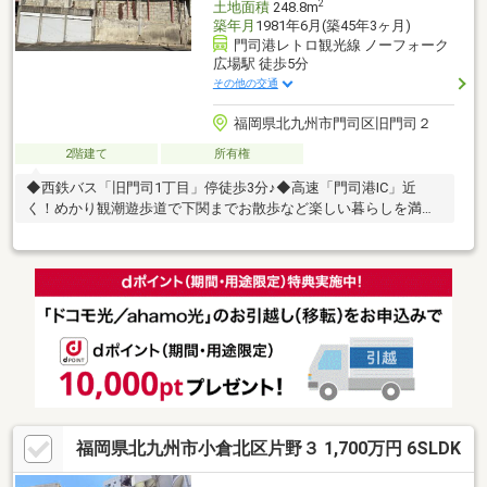
2
土地面積
248.8m
築年月
1981年6月(築45年3ヶ月)
門司港レトロ観光線 ノーフォーク
広場駅 徒歩5分
その他の交通
福岡県北九州市門司区旧門司２
2階建て
所有権
◆西鉄バス「旧門司1丁目」停徒歩3分♪◆高速「門司港IC」近
く！めかり観潮遊歩道で下関までお散歩など楽しい暮らしを満喫
してください！
福岡県北九州市小倉北区片野３ 1,700万円 6SLDK