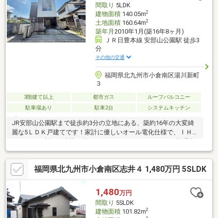
間取り
5LDK
2
建物面積
140.05m
2
土地面積
160.64m
築年月
2010年1月(築16年8ヶ月)
ＪＲ日豊本線 安部山公園駅 徒歩3
分
その他の交通
福岡県北九州市小倉南区湯川新町
３
3階建て以上
都市ガス
ルーフバルコニー
駐車場あり
駐車2台
システムキッチン
JR安部山公園駅まで徒歩約3分の立地にある、築約16年の大変綺
麗な5ＬＤＫ戸建てです！家計に優しいオール電化仕様で、ＩＨヒ
ーターや便利な食洗機を備えたカウンターキッチンは、お料理中
もリビングにいるご家族との会話が弾みます♪浴室乾燥機や追焚機
能、大容量のウォークインクローゼットなど、日々の暮らしを快
福岡県北九州市小倉南区志井４ 1,480万円 5SLDK
適にサポートする充実の設備が勢揃いです。お車２台分の駐車ス
ペースを完備しています。魅力がたっぷり詰まったこのお家で、
新しい生活をスタートしましょう♪
1,480
万円
間取り
5SLDK
2
建物面積
101.82m