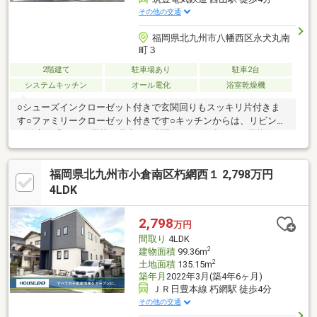
その他の交通
福岡県北九州市八幡西区永犬丸南
町３
2階建て
駐車場あり
駐車2台
システムキッチン
オール電化
浴室乾燥機
○シューズインクローゼット付きで玄関回りもスッキリ片付きま
す○ファミリークローゼット付きです○キッチンからは、リビング
や洋室で過ごすお子様を見守れる間取りです☆小さいお子様がい
る世帯には嬉しいポイントですね○休日のまとめ買いに便利なキ
ッチンパントリー付きです○主寝室は８帖とご夫婦でゆったりく
福岡県北九州市小倉南区朽網西１ 2,798万円
つろげる広さですね○閑静な住宅街にある落ち着いた住環境です
【当社自慢のワンストップサービス】・当社在籍スタッフはリフ
4LDK
ォーム、ローンに関するエキスパート！・物件購入+リフォーム
費用もまとめてお見積り♪・住み替え先を探しながら、ご自宅の売
2,798
万円
却が並行して行えます！・もちろん査定も無料です♪
間取り
4LDK
2
建物面積
99.36m
2
土地面積
135.15m
築年月
2022年3月(築4年6ヶ月)
ＪＲ日豊本線 朽網駅 徒歩4分
その他の交通