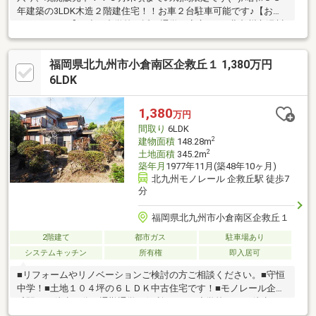
年建築の3LDK木造２階建住宅！！お車２台駐車可能です♪【おす
すめポイント】■小・中学校が近く通学も安心♪ ・北九州市湯川
小学校・・・約900ｍ（徒歩12分） ・北九州市湯川中学
校・・・約800ｍ（徒歩10分）■LDK広々12帖■各居室収納付き即
福岡県北九州市小倉南区企救丘１ 1,380万円
日内覧可能です！！マイホーム探しのご相談、不動産売却のご相
談は、「ケイアイエポックメイキング(株)」にお任せください。
6LDK
皆さまからのお問い合わせを心よりお待ちしております(^^)/
1,380
万円
間取り
6LDK
2
建物面積
148.28m
2
土地面積
345.2m
築年月
1977年11月(築48年10ヶ月)
北九州モノレール 企救丘駅 徒歩7
分
福岡県北九州市小倉南区企救丘１
2階建て
都市ガス
駐車場あり
システムキッチン
所有権
即入居可
■リフォームやリノベーションご検討の方ご相談ください。■守恒
中学！■土地１０４坪の６ＬＤＫ中古住宅です！■モノレール企救
丘駅まで徒歩７分で通勤通学に便利です！■小学校までは徒歩４
分でお子様の通学安心ですね！■セブンイレブン、ドラッグスト