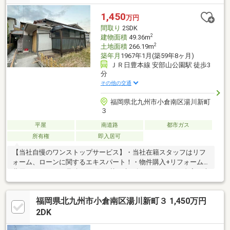
1,450
万円
間取り
2SDK
2
建物面積
49.36m
2
土地面積
266.19m
築年月
1967年1月(築59年8ヶ月)
ＪＲ日豊本線 安部山公園駅 徒歩3
分
その他の交通
福岡県北九州市小倉南区湯川新町
３
平屋
南道路
都市ガス
所有権
即入居可
【当社自慢のワンストップサービス】・当社在籍スタッフはリフ
ォーム、ローンに関するエキスパート！・物件購入+リフォーム
費用もまとめてお見積り♪・住み替え先を探しながら、ご自宅の売
却が並行して行えます！・もちろん査定も無料です♪
福岡県北九州市小倉南区湯川新町３ 1,450万円
2DK