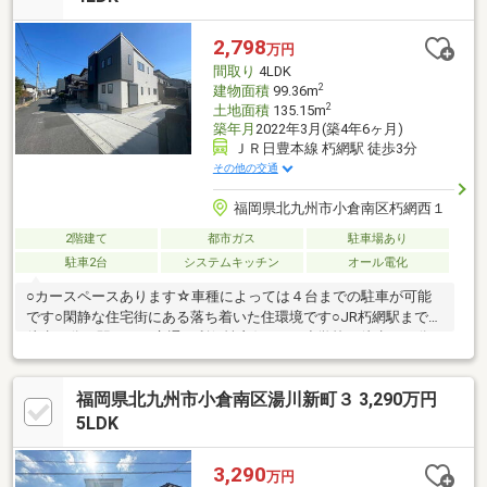
2,798
万円
間取り
4LDK
2
建物面積
99.36m
2
土地面積
135.15m
築年月
2022年3月(築4年6ヶ月)
ＪＲ日豊本線 朽網駅 徒歩3分
その他の交通
福岡県北九州市小倉南区朽網西１
2階建て
都市ガス
駐車場あり
駐車2台
システムキッチン
オール電化
○カースペースあります☆車種によっては４台までの駐車が可能
です○閑静な住宅街にある落ち着いた住環境です○JR朽網駅までは
徒歩３分の駅チカ！交通の利便性良好です○小学校は徒歩１０分
程度です☆毎日の通学に便利ですね○コンビニが徒歩５分の場所
にあります☆ちょっとしたお買い物に困りません○食材の調達に
福岡県北九州市小倉南区湯川新町３ 3,290万円
便利なスーパーが徒歩１１分です【当社自慢のワンストップサー
ビス】・当社在籍スタッフはリフォーム、ローンに関するエキス
5LDK
パート！・物件購入+リフォーム費用もまとめてお見積り♪・住み
替え先を探しながら、ご自宅の売却が並行して行えます！・もち
3,290
万円
ろん査定も無料です♪