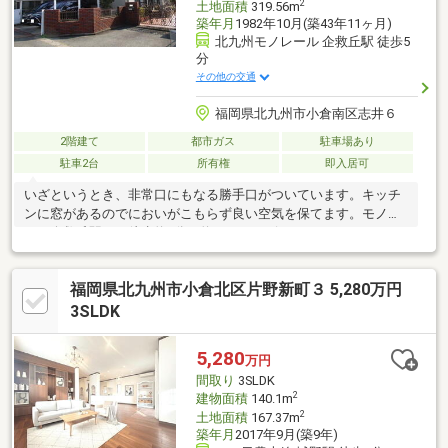
2
土地面積
319.56m
築年月
1982年10月(築43年11ヶ月)
北九州モノレール 企救丘駅 徒歩5
分
その他の交通
福岡県北九州市小倉南区志井６
2階建て
都市ガス
駐車場あり
駐車2台
所有権
即入居可
いざというとき、非常口にもなる勝手口がついています。キッチ
ンに窓があるのでにおいがこもらず良い空気を保てます。モノレ
ール企救丘駅まで徒歩約5分（約400ｍ）で行くことができます。
2駅利用できる場所にあるので利便性が高いです。お気軽に株式会
社福岡地所へお問い合わせください。当社スタッフがお客様のサ
福岡県北九州市小倉北区片野新町３ 5,280万円
ポートをさせていただきます。
3SLDK
5,280
万円
間取り
3SLDK
2
建物面積
140.1m
2
土地面積
167.37m
築年月
2017年9月(築9年)