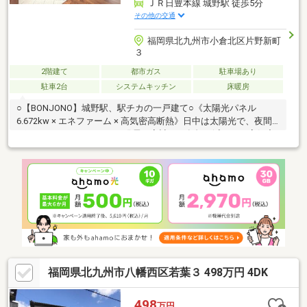
ＪＲ日豊本線 城野駅 徒歩5分
その他の交通
福岡県北九州市小倉北区片野新町
３
2階建て
都市ガス
駐車場あり
駐車2台
システムキッチン
床暖房
○【BONJONO】城野駅、駅チカの一戸建て○《太陽光パネル
6.672kw × エネファーム × 高気密高断熱》日中は太陽光で、夜間
や雨の日はエネファームで発電。家計への負担を減らし、高気密
高断熱性能で夏も冬も快適な温度設定を気兼ねなく維持できま
す。○天井高2.72m、27.5帖の大空間リビングは、圧倒的な開放感
を演出できます。○LDKから続くサンルームは、内と外を緩やかに
繋ぐ「プラスワン」の贅沢な空間です。○三郎丸小・足立中
福岡県北九州市八幡西区若葉３ 498万円 4DK
498
万円