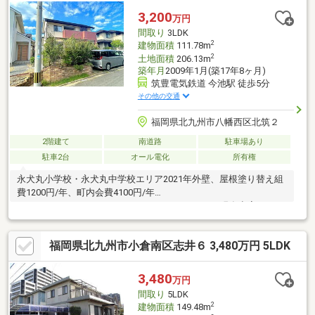
3,200
万円
間取り
3LDK
2
建物面積
111.78m
2
土地面積
206.13m
築年月
2009年1月(築17年8ヶ月)
筑豊電気鉄道 今池駅 徒歩5分
その他の交通
福岡県北九州市八幡西区北筑２
2階建て
南道路
駐車場あり
駐車2台
オール電化
所有権
永犬丸小学校・永犬丸中学校エリア2021年外壁、屋根塗り替え組
費1200円/年、町内会費4100円/年
□□━━━━━━━━━━━━━━━━━━━━━現在空室です。
日曜日・祝日の内覧も可能です。営業時間 10時～16時（休：水曜
日、第2、3火曜日） この時間帯はお電話でのお問い合わせがスム
福岡県北九州市小倉南区志井６ 3,480万円 5LDK
ーズにご案内できます。右下の電話ボタンをタッチ！もしくはお
気軽にお電話ください 0120-210-
393━━━━━━━━━━━━━━━━━━━━━━□□
3,480
万円
間取り
5LDK
2
建物面積
149.48m