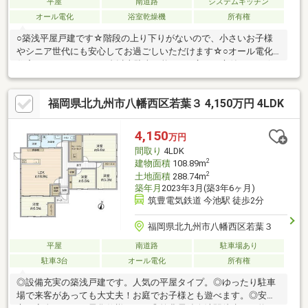
平屋
南道路
システムキッチン
オール電化
浴室乾燥機
所有権
○築浅平屋戸建です☆階段の上り下りがないので、小さいお子様
やシニア世代にも安心してお過ごしいただけます☆○オール電化
住宅○カースペースは3台以上駐車可能です○広いお庭付きです☆
夏にはビニールプールやバーベキューも楽しめますね○キッチン
からは、リビングや洋室で過ごすお子様を見守れる間取りです☆
福岡県北九州市八幡西区若葉３ 4,150万円 4LDK
小さいお子様がいる世帯には嬉しいポイントですね○閑静な住宅
街にある落ち着いた住環境です○今池駅まで徒歩２分！交通の利
便性良好ですね【当社自慢のワンストップサービス】・当社在籍
4,150
万円
スタッフはリフォーム、ローンに関するエキスパート！・物件購
間取り
4LDK
入+リフォーム費用もまとめてお見積り♪
2
建物面積
108.89m
2
土地面積
288.74m
築年月
2023年3月(築3年6ヶ月)
筑豊電気鉄道 今池駅 徒歩2分
福岡県北九州市八幡西区若葉３
平屋
南道路
駐車場あり
駐車3台
オール電化
所有権
◎設備充実の築浅戸建です。人気の平屋タイプ。◎ゆったり駐車
場で来客があっても大丈夫！お庭でお子様とも遊べます。◎安