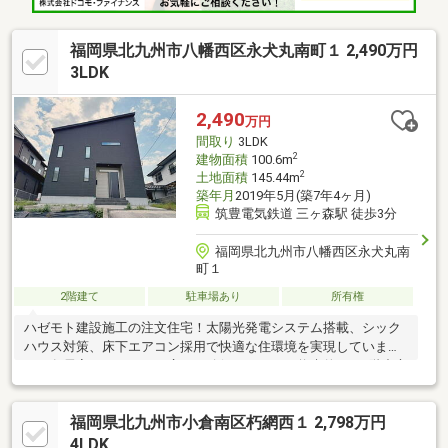
福岡県北九州市八幡西区永犬丸南町１ 2,490万円
3LDK
2,490
万円
間取り
3LDK
2
建物面積
100.6m
2
土地面積
145.44m
築年月
2019年5月(築7年4ヶ月)
筑豊電気鉄道 三ヶ森駅 徒歩3分
福岡県北九州市八幡西区永犬丸南
町１
2階建て
駐車場あり
所有権
ハゼモト建設施工の注文住宅！太陽光発電システム搭載、シック
ハウス対策、床下エアコン採用で快適な住環境を実現していま
す！各居室はゆとりある広さを確保しており、将来的には1階中心
の平家感覚で生活できる間取りも魅力です！【営業時間 10～18
時】（定休日：水曜日、第２火曜日）この時間帯はお電話でのお
福岡県北九州市小倉南区朽網西１ 2,798万円
問合せがスムーズにご案内できます。右下の「電話で問い合わ
せ」ボタンをタッチ♪
4LDK