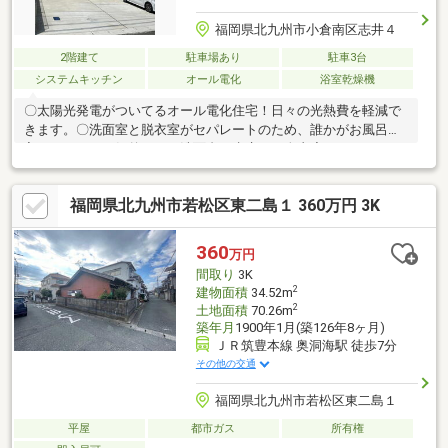
福岡県北九州市小倉南区志井４
2階建て
駐車場あり
駐車3台
システムキッチン
オール電化
浴室乾燥機
〇太陽光発電がついてるオール電化住宅！日々の光熱費を軽減で
きます。〇洗面室と脱衣室がセパレートのため、誰かがお風呂に
入っていても、気兼ねなく洗面台で歯磨きや身支度ができます。
〇大型パントリーに加え、キッチン横にも収納、さらに「床下収
納」まで完備。ストック品や調理器具の置き場に困りません〇駐
福岡県北九州市若松区東二島１ 360万円 3K
車場敷地内並列3台駐車可能！
360
万円
間取り
3K
2
建物面積
34.52m
2
土地面積
70.26m
築年月
1900年1月(築126年8ヶ月)
ＪＲ筑豊本線 奥洞海駅 徒歩7分
その他の交通
福岡県北九州市若松区東二島１
平屋
都市ガス
所有権