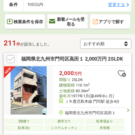
条件
変更する
10分以内
新着メールを受
検索条件を保存
アプリで探す
取る
211
件
が該当しました。
福岡県北九州市門司区高田１ 2,000万円 2SLDK
2,000
万円
間取り
2SLDK
2
建物面積
116.1m
2
土地面積
83.36m
築年月
1977年1月(築49年8ヶ月)
ＪＲ鹿児島本線 門司駅 徒歩4分
福岡県北九州市門司区高田１
2階建て
都市ガス
駐車場あり
駐車3台
システムキッチン
所有権