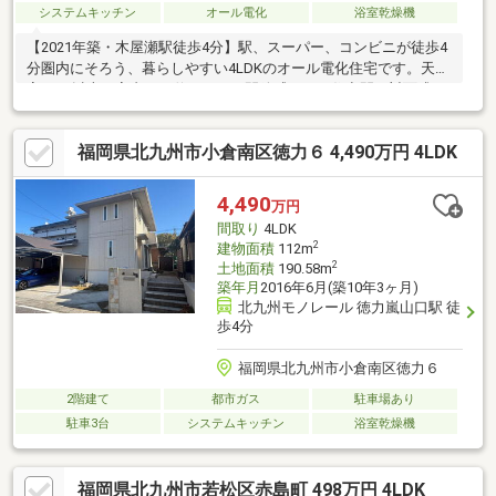
システムキッチン
オール電化
浴室乾燥機
【2021年築・木屋瀬駅徒歩4分】駅、スーパー、コンビニが徒歩4
分圏内にそろう、暮らしやすい4LDKのオール電化住宅です。天井
高2.5m以上の室内は、伸びやかで開放感のある住空間。対面式キ
ッチンには食器洗浄乾燥機や浄水器を備え、家族との会話を楽し
みながら料理ができます。浴室乾燥機、省エネ給湯器、複層ガラ
福岡県北九州市小倉南区徳力６ 4,490万円 4LDK
ス、24時間換気システムなど快適な設備も充実。ウォークインク
ローゼットをはじめ全居室収納付きで、室内もすっきり保てま
す。駐車は普通車2台・軽1台可能。木屋瀬小学校徒歩6分で、子
4,490
万円
育て世帯にもおすすめです。
間取り
4LDK
2
建物面積
112m
2
土地面積
190.58m
築年月
2016年6月(築10年3ヶ月)
北九州モノレール 徳力嵐山口駅 徒
歩4分
福岡県北九州市小倉南区徳力６
2階建て
都市ガス
駐車場あり
駐車3台
システムキッチン
浴室乾燥機
福岡県北九州市若松区赤島町 498万円 4LDK