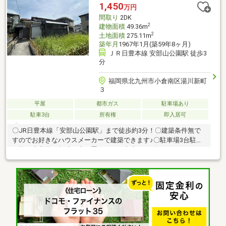
1,450
万円
間取り
2DK
2
建物面積
49.36m
2
土地面積
275.11m
築年月
1967年1月(築59年8ヶ月)
ＪＲ日豊本線 安部山公園駅 徒歩3
分
福岡県北九州市小倉南区湯川新町
３
平屋
都市ガス
駐車場あり
駐車3台
所有権
即入居可
〇JR日豊本線「安部山公園駅」まで徒歩約3分！〇建築条件無で
すのでお好きなハウスメーカーで建築できます♪〇駐車場3台駐車
可能！来客用や趣味の車も置くことが出来ます♪〇サンルームがあ
るため、花粉の時期や急な雨、風の強い日でも安心して洗濯物が
干せます！