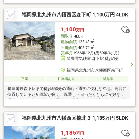
利な立地です。□□━━━━━━━━━━━━━━━━━━━━━
現在空室です。日曜日・祝日の内覧も可能です。営業時間 10時～
福岡県北九州市八幡西区森下町 1,100万円 4LDK
16時（休：水曜日、第2、3火曜日） この時間帯はお電話でのお問
い合わせがスムーズにご案内できます。右下の電話ボタンをタッ
チ！もしくはお気軽にお電話ください ＞＞＞0120-210-
1,100
万円
393━━━━━━━━━━━━━━━━━━━━━━□□
間取り
4LDK
2
建物面積
122.43m
2
土地面積
402.71m
築年月
1966年12月(築59年9ヶ月)
筑豊電気鉄道 森下駅 徒歩1分
福岡県北九州市八幡西区森下町
平屋
駐車場あり
所有権
筑豊電鉄森下駅まで徒歩約3分の通勤・通学に便利な立地。高台に
位置しているため眺望が良く、風通し・日当たりともに良好な住
環境です。建物は人気の平屋建て。階段がなく生活動線がシンプ
ルで長く住みやすい住まいです。敷地はゆとりがあり、広いお庭
スペースではガーデニングや家庭菜園なども楽しめます。竹末小
福岡県北九州市八幡西区楠北３ 1,185万円 5LDK
学校まで徒歩約10分、穴生中学校まで徒歩約20分と教育施設も徒
歩圏内。落ち着いた住宅地でゆったりとした暮らしをお求めの方
におすすめの物件です。【営業時間 10～18時】（定休日：水曜
1,185
万円
日、第２火曜日）この時間帯はお電話でのお問合せがスムーズに