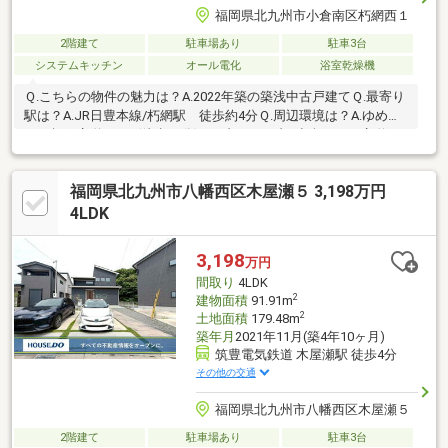
福岡県北九州市小倉南区朽網西１
2階建て
駐車場あり
駐車3台
システムキッチン
オール電化
浴室乾燥機
Ｑ.こちらの物件の魅力は？A.2022年築の築浅中古戸建てＱ.最寄り
駅は？A.JR日豊本線/朽網駅 徒歩約4分Ｑ.周辺環境は？A.ゆめマ
ート朽網店 約910m(徒歩12分)/セブンイレブン小倉くさみ店 約
380m(徒歩5分)Ｑ.お子様の学校は？A.朽網小学校 約915m(徒歩12
分)/南曽根中学校 約1160m(徒歩15分)Ｑ.駐車場は？A.カースペー
福岡県北九州市八幡西区木屋瀬５ 3,198万円
ス3台
4LDK
3,198
万円
間取り
4LDK
2
建物面積
91.91m
2
土地面積
179.48m
築年月
2021年11月(築4年10ヶ月)
筑豊電気鉄道 木屋瀬駅 徒歩4分
その他の交通
福岡県北九州市八幡西区木屋瀬５
2階建て
駐車場あり
駐車3台