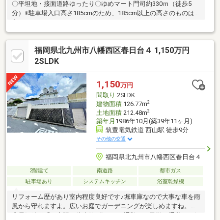
〇平坦地・接面道路ゆったり〇ゆめマート門司約330ｍ（徒歩5
分）※駐車場入口高さ185cmのため、185cm以上の高さのものは
入れることができません
福岡県北九州市八幡西区春日台４ 1,150万円
2SLDK
1,150
万円
間取り
2SLDK
2
建物面積
126.77m
2
土地面積
212.48m
築年月
1986年10月(築39年11ヶ月)
筑豊電気鉄道 西山駅 徒歩9分
その他の交通
福岡県北九州市八幡西区春日台４
2階建て
南道路
都市ガス
駐車場あり
システムキッチン
浴室乾燥機
リフォーム歴があり室内程度良好です♪堀車庫なので大事な車を雨
風から守れますよ。広いお庭でガーデニングが楽しめますね。筑
豊電気鉄道「西山駅」徒歩約9分なので通勤やお子様の通学にも便