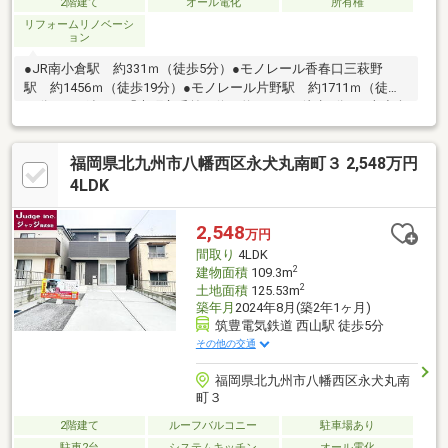
2階建て
オール電化
所有権
リフォームリノベーシ
ョン
●JR南小倉駅 約331ｍ（徒歩5分）●モノレール香春口三萩野
駅 約1456ｍ（徒歩19分）●モノレール片野駅 約1711ｍ（徒歩
22分）●西鉄バス「木町交番前」停 約152ｍ（徒歩2分）●南小倉
小学校 約415ｍ（徒歩6分）●南小倉中学校 約1200ｍ（徒歩15
分）●セブンイレブン小倉木町店 約389ｍ（徒歩5分）●ザ・ビッ
福岡県北九州市八幡西区永犬丸南町３ 2,548万円
グ小倉原町店 約752ｍ（徒歩10分）
4LDK
2,548
万円
間取り
4LDK
2
建物面積
109.3m
2
土地面積
125.53m
築年月
2024年8月(築2年1ヶ月)
筑豊電気鉄道 西山駅 徒歩5分
その他の交通
福岡県北九州市八幡西区永犬丸南
町３
2階建て
ルーフバルコニー
駐車場あり
駐車2台
システムキッチン
オール電化