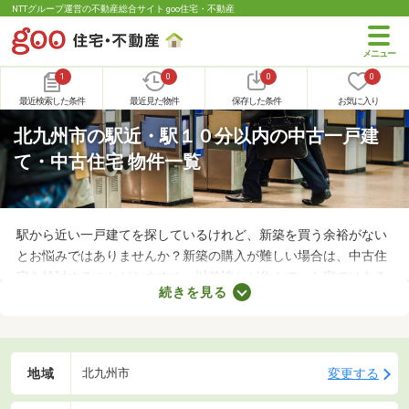
NTTグループ運営の不動産総合サイト goo住宅・不動産
1
0
0
0
最近検索した条件
最近見た物件
保存した条件
お気に入り
北九州市の駅近・駅１０分以内の中古一戸建
て・中古住宅 物件一覧
駅から近い一戸建てを探しているけれど、新築を買う余裕がない
とお悩みではありませんか？新築の購入が難しい場合は、中古住
宅を検討することがおすすめ。以前誰かが住んでいた家ではある
続きを見る
ものの、費用を大幅に抑えられるメリットがあります。ここで
は、駅から徒歩10分以内の中古一戸建て物件を紹介します。
地域
変更する
北九州市