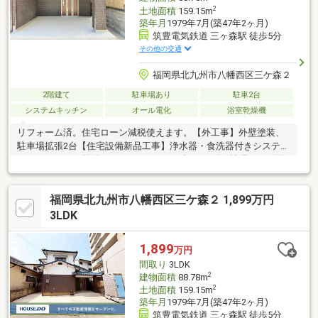
2
土地面積
159.15m
築年月
1979年7月(築47年2ヶ月)
筑豊電気鉄道 三ヶ森駅 徒歩5分
その他の交通
福岡県北九州市八幡西区三ケ森２
2階建て
駐車場あり
駐車2台
システムキッチン
オール電化
浴室乾燥機
リフォーム済。住宅ローン減税使えます。【外工事】外壁塗装、
駐車場拡張2台【住宅設備新品工事】浄水器・食洗器付きシステム
キッチン、バス乾付きユニットバス（１坪サイズに拡張）、三面
鏡洗面化粧台、リクシル製保温洗浄便座付きトイレ、大容量460L
エコキュート（追い焚きあり）【内部】間取変更、玄関ドア・玄
福岡県北九州市八幡西区三ケ森２ 1,899万円
関タイル、ミラー付シューズボックス、全室クロス、全室床フロ
アタイル、全室建具、ＬＥＤ照明器具全室、モニター付インター
3LDK
フォン、全室コンセント・スイッチ・ブレーカー、火災報知器
【その他】一部断熱材設置、シロアリ予防工事、基礎強化工事、
1,899
万円
建物耐震診断・補強工事、建物状況調査
間取り
3LDK
2
建物面積
88.78m
2
土地面積
159.15m
築年月
1979年7月(築47年2ヶ月)
筑豊電気鉄道 三ヶ森駅 徒歩5分