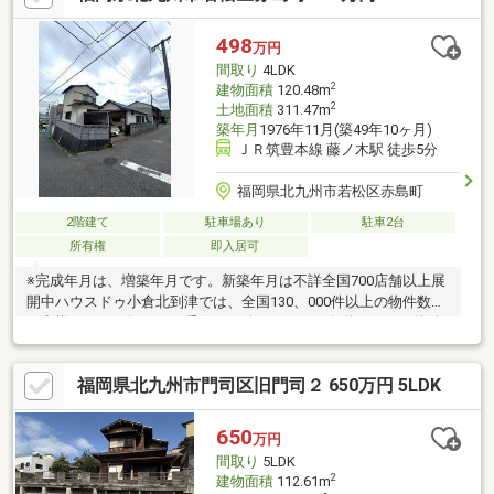
498
万円
間取り
4LDK
2
建物面積
120.48m
2
土地面積
311.47m
築年月
1976年11月(築49年10ヶ月)
ＪＲ筑豊本線 藤ノ木駅 徒歩5分
福岡県北九州市若松区赤島町
2階建て
駐車場あり
駐車2台
所有権
即入居可
※完成年月は、増築年月です。新築年月は不詳全国700店舗以上展
開中ハウスドゥ小倉北到津では、全国130、000件以上の物件数で
お客様の住まい探しのお手伝いを致します。ご条件にあった物件
が見つからないお客様、探しはじめで物件情報がほしいお客様な
どに当店は、おすすめです。お家購入についてのご相談、購入時
福岡県北九州市門司区旧門司２ 650万円 5LDK
にかかる諸費用、住宅ローン、相続の相談等お家の事ならすべて
対応させて頂きます。いろいろな解決策をご提案させて頂きま
す。詳しくはお問合せください!! 見るだけ、聞くだけ全て無料で
650
万円
す。
間取り
5LDK
2
建物面積
112.61m