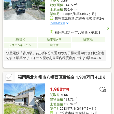
間取り
5LDK
ご案内できます。右下の「電話で問い合わせ」ボタンをタッチ♪
2
建物面積
144.72m
2
土地面積
566.44m
築年月
1985年2月(築41年7ヶ月)
筑豊電気鉄道 筑豊香月駅 徒歩2分
その他の交通
福岡県北九州市八幡西区楠北３
2階建て
駐車場あり
駐車3台
システムキッチン
所有権
筑豊電鉄「香月駅」徒歩約2分で通勤やお子様の通学に便利な立地
です！増築やリフォーム歴があり室内程度良好ですよ♪駐車4～5
台可能で来客時も安心ですね。
□□━━━━━━━━━━━━━━━━━━━━━所有者様が住ん
でおられますので事前に日程の調整が必要です。営業時間 10時～
福岡県北九州市八幡西区貴船台 1,980万円 4LDK
16時（休：水曜日、第2、3火曜日） この時間帯はお電話でのお問
い合わせがスムーズにご案内できます。右下の電話ボタンをタッ
チ！もしくはお気軽にお電話ください ＞＞＞0120-210-
1,980
万円
393━━━━━━━━━━━━━━━━━━━━━━□□
間取り
4LDK
2
建物面積
121.72m
2
土地面積
200.32m
築年月
2013年7月(築13年2ヶ月)
ＪＲ筑豊本線 本城駅 徒歩2分