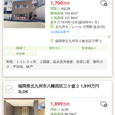
1,700
万円
間取り
6SLDK
2
建物面積
165.42m
2
土地面積
121.56m
築年月
1975年12月(築50年9ヶ月)
北九州モノレール 片野駅 徒歩5分
その他の交通
福岡県北九州市小倉北区片野３
2階建て
都市ガス
駐車場あり
所有権
和室、トイレ２ヶ所、２階建、温水洗浄便座、浴室に窓、都市ガ
ス、平坦地、納戸
福岡県北九州市八幡西区三ケ森２ 1,899万円
3LDK
1,899
万円
間取り
3LDK
2
建物面積
88.78m