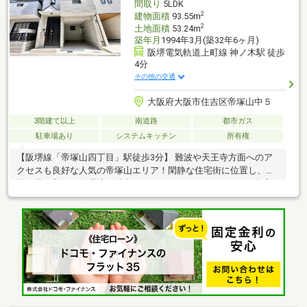
間取り
5LDK
◇◆◇◆◇◆◇◆◇◆◇◆◇◆◇◆◇◆◇◇◆◇◆◇
2
建物面積
93.55m
2
土地面積
53.24m
築年月
1994年3月(築32年6ヶ月)
阪堺電気軌道上町線 神ノ木駅 徒歩
4分
その他の交通
大阪府大阪市住吉区帝塚山中５
3階建て以上
南道路
都市ガス
駐車場あり
システムキッチン
所有権
【阪堺線「帝塚山四丁目」駅徒歩3分】 難波や天王寺方面へのア
クセスも良好な人気の帝塚山エリア！閑静な住宅街に位置し、周
辺は落ち着いた住環境が魅力です。～おすすめポイント～■車庫
付き広々5LDK愛車を守れるビルトインガレージ完備！■家族の存
在を感じるオープンLDK大きな窓から明るい光が入る心地よいLリ
ビング！自然と家族が顔を合わせるリビング階段とカウンターキ
ッチン。