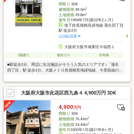
間取り
3DK
2
建物面積
49.5m
2
土地面積
39.8m
築年月
1994年7月(築32年2ヶ月)
地下鉄長堀鶴見緑地線 蒲生四丁目
駅 徒歩2分
その他の交通
大阪府大阪市城東区今福西１
2階建て
都市ガス
所有権
■駅徒歩2分、周辺に生活施設がそろう人気のエリアです♪「蒲生
四丁目」駅 徒歩2分。大阪メトロ長堀鶴見地緑地線、今里筋線の2
沿線が利用可◎徒歩圏内にコンビニ、スーパー、病院、役所等が
揃います。■ 物件購入からリフォームまで「ワンストップ」対
応！平成6年築、木造2階建ての3DK。室内はオーソドックスな仕
大阪府大阪市此花区西九条４ 4,900万円 3DK
様となっているため、ご予算やライフスタイルに合わせたリフォ
ームをご検討いただけます！当社では、物件のご紹介と併せてリ
フォームのご相談・お見積りまで窓口ひとつでまとめて承りま
4,900
万円
す。「水回りだけ新しくしたい」「内装の雰囲気を変えたい」な
間取り
3DK
ど、ご希望をお気軽にお聞かせください。
2
建物面積
76.43m
2
土地面積
34.45m
築年月
2005年1月(築21年8ヶ月)