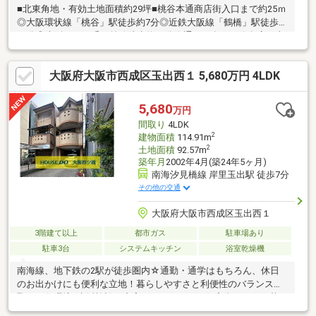
■北東角地・有効土地面積約29坪■桃谷本通商店街入口まで約25ｍ
◎大阪環状線「桃谷」駅徒歩約7分◎近鉄大阪線「鶴橋」駅徒歩約
13分◎大阪メトロ千日前線徒歩約15分人通りも多く、飲食店・事
務所などにお勧めです。居住・事業・投資・建替用地など多角的
にご検討いただけます。詳細につきましては、担当「鈴木」まで
大阪府大阪市西成区玉出西１ 5,680万円 4LDK
お問合せください。
5,680
万円
間取り
4LDK
2
建物面積
114.91m
2
土地面積
92.57m
築年月
2002年4月(築24年5ヶ月)
南海汐見橋線 岸里玉出駅 徒歩7分
その他の交通
大阪府大阪市西成区玉出西１
3階建て以上
都市ガス
駐車場あり
駐車3台
システムキッチン
浴室乾燥機
南海線、地下鉄の2駅が徒歩圏内☆通勤・通学はもちろん、休日
のお出かけにも便利な立地！暮らしやすさと利便性のバランスの
取れた住環境♪生活施設が充実していながらも住宅街としての落ち
着きも有◎日々の生活にちょうどいい活気のあるエリアです。---3