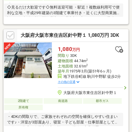
◇見るだけ大歓迎です◇無料送迎可能 ・駅近！複数線利用可で便
利な立地・平成29年建築の3階建て車庫付き・近くに大型商業施
設あり・生活便利な周辺環境・住環境良好◇レスポンスは迅速に
◇交渉は全力です◆‐多忙なお客様の「面倒だな」をフルサポート
致します‐◆「とりあえず見たい」「他社でローンをを断られた」
大阪府大阪市東住吉区針中野１ 1,080万円 3DK
「他社の物件もまとめて見てみたい」「相談だけしてみたい」
「しっかり交渉してほしい」「無駄を省きたい」等お気軽にご連
絡下さいませ。
1,080
万円
間取り
3DK
2
建物面積
44.74m
2
土地面積
32.61m
築年月
1975年3月(築51年6ヶ月)
地下鉄谷町線 駒川中野駅 徒歩2分
その他の交通
大阪府大阪市東住吉区針中野１
2階建て
南道路
都市ガス
所有権
・4DKの間取りで、ご家族それぞれの空間を確保しやすい住まい
です♪・洋室が3部屋あり、寝室・子ども部屋・仕事部屋として使
い分け可能◎・全居室洋室仕様で、お掃除や家具配置がしやすい