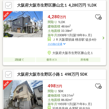
大阪府大阪市生野区勝山北１ 4,280万円 1LDK
4,280
万円
間取り
1LDK
2
建物面積
48.6m
2
土地面積
33.38m
築年月
2008年1月(築18年8ヶ月)
ＪＲ大阪環状線 桃谷駅 徒歩4分
その他の交通
大阪府大阪市生野区勝山北１
2階建て
都市ガス
所有権
大阪府大阪市生野区小路１ 498万円 5DK
498
万円
間取り
5DK
2
建物面積
128.31m
2
土地面積
86.82m
築年月
1955年1月(築71年8ヶ月)
近鉄奈良線 今里駅 徒歩5分