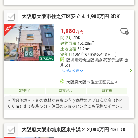
学にも大変便利な好立地です。キッチン交換など約500万円相当
の工事ご相談頂けます♪フルリノベーションをご検討中の方にもお
大阪府大阪市住之江区安立４ 1,980万円 3DK
すすめの物件です☆延床約77平米の3LDKで、愛車を守るビルトイ
ンガレージつき☆1階の居室や各階の豊富な収納など、ご家族の
成長に合わせた使い方が可能です♪「中古＋リノベ」の不安を解消
1,980
万円
し、理想の住まいを予算内で叶えませんか！まずはお気軽にご覧
間取り
3DK
ください！！！
2
建物面積
152.28m
2
土地面積
51.2m
築年月
1961年6月(築65年3ヶ月)
阪堺電気軌道阪堺線 我孫子道駅 徒
歩5分
その他の交通
大阪府大阪市住之江区安立４
2階建て
都市ガス
所有権
－周辺施設－・旬の食材が豊富に揃う食品館アプロ安立店（約４
００ｍ）まで徒歩５分・休日のショッピングにも便利なイオンモ
ール堺鉄砲町（約１１００ｍ）まで徒歩１４分・近くにあると嬉
しいセブンイレブン大阪住之江３丁目店（約４５０ｍ）まで徒歩
６分・徒歩１２分のディスカウントドラッグコスモス七道東店
大阪府大阪市城東区東中浜２ 2,080万円 4SLDK
（約９００ｍ）は夜８時５０分まで営業中！▽ 住宅ローンや諸経
費等どんなことでもご相談ください！親切丁寧にご説明させてい