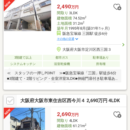
2,490
万円
間取り
3LDK
2
建物面積
74.52m
2
土地面積
31.2m
築年月
1995年8月(築31年1ヶ月)
阪急宝塚線 三国駅 徒歩6分
その他の交通
大阪府大阪市淀川区西三国３
3階建て以上
都市ガス
駐車場あり
システムキッチン
浴室乾燥機
所有権
≪ スタッフの一押しPOINT ≫■阪急宝塚線「三国」駅徒歩6分
■3階建て・2階リビング・全室洋室3LDK■伸縮門扉付き駐車場あ
り、玄関から雨に濡れずに乗車可能◎■2026年12月フルリフォー
ム済！即入居可能です■壁付けキッチンでリビングが広々使えま
す■水廻りの嬉しい設備！（食洗器・浴室乾燥機・シャワー付き
大阪府大阪市東住吉区西今川４ 2,690万円 4LDK
洗面台）■商店街も徒歩3分！暮らしに便利な住環境♪≪ 周辺環
境 ≫三国小学校…徒歩5分三国中学校…徒歩3分スーパーフレスコ
三…徒歩6分フーズマーケットサタ…徒歩7分セブンイレブン…徒歩
2,690
万円
4分スギ薬局…徒歩5分
間取り
4LDK
2
建物面積
61.21m