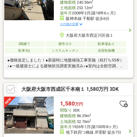
2
建物面積
240.56m
2
土地面積
252.12m
築年月
2008年3月(築18年6ヶ月)
阪神本線 千船駅 徒歩6分
その他の交通
大阪府大阪市西淀川区佃１
2階建て
都市ガス
駐車場あり
駐車3台
システムキッチン
浴室乾燥機
●価格改定しました！●新築時に地盤補強工事実施（杭打ち55本）
♪●一級建築士による建物状況調査実施済み♪●室内は全館空調、リ
ビング天井高約2.7Mの快適に過ごせる開放的な空間♪●広々とした
駐車スペース（3台利用可）♪●1階にはオシャレなテラス、2階中
心部バルコニーもバーベキューなど楽しめます●1階客間は旅館の
大阪府大阪市西成区千本南１ 1,580万円 3DK
ような雰囲気で来客にも嬉しいおもてなし♪●2階には2カ所のロフ
ト付き、納戸やWICなど収納も充実しています♪●都心部はもちろ
ん郊外にも車でのアクセスも良好です♪●スーパーライフ御幣島店
1,580
万円
まで徒歩約7分●セブンイレブン大阪佃1丁目店まで徒歩約2分
間取り
3DK
2
建物面積
86.39m
2
土地面積
52.76m
築年月
1926年1月(築100年8ヶ月)
地下鉄四つ橋線 岸里駅 徒歩7分