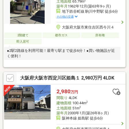
2
土地面積
65.79m
築年月
1962年12月(築63年9ヶ月)
地下鉄谷町線 駒川中野駅 徒歩6分
その他の交通
大阪府大阪市東住吉区西今川４
2階建て
都市ガス
所有権
即入居可
●2駅2路線を利用可能！最寄り駅まで徒歩6分！●買い物施設が近
く便利！
大阪府大阪市西淀川区姫島１ 2,980万円 4LDK
2,980
万円
間取り
4LDK
2
建物面積
100.44m
2
土地面積
51m
築年月
2000年1月(築26年8ヶ月)
阪神本線 姫島駅 徒歩6分