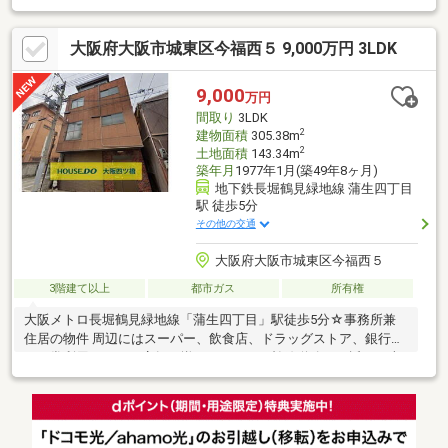
(約100.83坪)・1階は店舗スペース+事務所スペース有・居住部分
は8SLDKの間取り、2世帯住宅としても利用可能・2・3・4階にバ
大阪府大阪市城東区今福西５ 9,000万円 3LDK
ルコニー有・シャッター付の車庫有(車種制限有)▼周辺環境・ラ
イフ今里店 徒歩5分(約330m)・大阪市立大成小学校 徒歩3分(約
190m)■ ご希望の住まい探しをお手伝いします ━━━━━・・・
9,000
万円
物件の詳細・ご相談はお気軽にお問い合わせください。
間取り
3LDK
2
建物面積
305.38m
2
土地面積
143.34m
築年月
1977年1月(築49年8ヶ月)
地下鉄長堀鶴見緑地線 蒲生四丁目
駅 徒歩5分
その他の交通
大阪府大阪市城東区今福西５
3階建て以上
都市ガス
所有権
大阪メトロ長堀鶴見緑地線「蒲生四丁目」駅徒歩5分☆事務所兼
住居の物件 周辺にはスーパー、飲食店、ドラッグストア、銀行な
ど日常利用しやすい店舗が揃っています。幹線道路にも近く、車
移動を併用する方も動きやすい環境です♪住宅街としての落ち着き
もあり、来客対応や在宅業務を行う際にも使い分け可！事務所利
用と居住スペースを一体で考えたい方にとって、日常の利便性と
アクセス性を両立しやすいおすすめの物件です。内装リフォーム