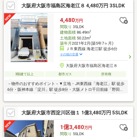
大阪府大阪市福島区海老江８ 4,480万円 3SLDK
(徒歩約4分)・キリン堂 鶴見諸口店・・・540ｍ(徒歩約7分) 等
お問い合わせは、担当：山本（080-7289-1420）まで。電話が苦手
な方は、ネット予約ならワンタップで完了します♪【見学予約す
4,480
万円
る】より、見学希望のお問い合わせをください。
間取り
3SLDK
2
建物面積
86.49m
2
土地面積
50.22m
築年月
2021年2月(築5年7ヶ月)
ＪＲ東西線 海老江駅 徒歩6分
その他の交通
大阪府大阪市福島区海老江８
3階建て以上
都市ガス
所有権
－物件のおすすめポイント－▼立地・JR東西線「海老江」駅 徒歩
6分・阪神本線「淀川」駅 徒歩8分・大阪メトロ千日前線「野田阪
神」駅 徒歩10分▼特徴・通行人の目線が気になりにくい2階リビ
ング・作業効率の良いL字型の対面式キッチン・1階に納戸約4.5帖
有、窓・収納付で多目的に活用可能・ゆったりくつろげる1616サ
大阪府大阪市西淀川区佃１ 1億3,480万円 5SLDK
イズの浴室・1・2階にトイレを設置・2・3階に建物幅のバルコニ
ー有・車庫有(車種制限有)※容積率は前面道路幅員により240%に
制限されます■ ご希望の住まい探しをお手伝いします
1億3,480
万円
━━━━━・・・物件の詳細・ご相談はお気軽にお問い合わせく
間取り
5SLDK
ださい。