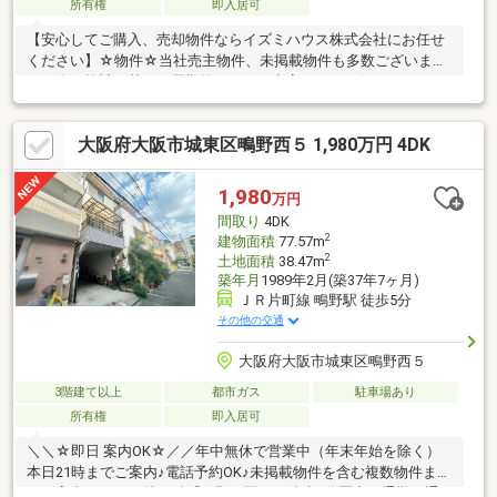
所有権
即入居可
【安心してご購入、売却物件ならイズミハウス株式会社にお任せ
ください】☆物件☆当社売主物件、未掲載物件も多数ございま
す。人口統計を基に、長期的にみても空室リスクの低いエリアに
特化しております。☆無料相談☆不動産投資をご検討されるにあ
たってお客様にどんなメリットがあるか、また、疑問点、ご不安
大阪府大阪市城東区鴫野西５ 1,980万円 4DK
点などに対し丁寧にご説明致します。さらに、ご購入時のご資金
計画、ローン、節税対策についてもご説明致します。☆アフター
ケア☆ご購入後のアフターケアも当社にお任せ下さい。不動産全
1,980
万円
般に関わるご相談も当社スタッフが分かりやすくご説明、ご対応
間取り
4DK
致します。◇まずはお気軽にお問い合わせ下さい◇
2
建物面積
77.57m
2
土地面積
38.47m
築年月
1989年2月(築37年7ヶ月)
ＪＲ片町線 鴫野駅 徒歩5分
その他の交通
大阪府大阪市城東区鴫野西５
3階建て以上
都市ガス
駐車場あり
所有権
即入居可
＼＼☆即日 案内OK☆／／年中無休で営業中（年末年始を除く）
本日21時までご案内♪電話予約OK♪未掲載物件を含む複数物件まと
めて案内OK♪JR・地下鉄「鴫野」駅まで徒歩5分圏内！通勤や通