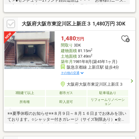
て＞●センチュリー21ランド西田辺店は・・・ お客様のニーズ
に寄り添い、大切なお住まいのご購入に最後まで伴走いたしま
す！●リフォームのご相談も承っております。●購入・売却・ロー
ンのご相談・・・なんでもお気軽にご相談くださいませ！〇大阪
大阪府大阪市東淀川区上新庄３ 1,480万円 3DK
メトロ御堂筋線「西田辺」駅より徒歩1分！〇営業時間：10：00
～20：00（火曜日・水曜日定休日※祝日は営業）事前にご連絡い
ただけますと、スムーズにご案内が可能です。ご連絡お待ちして
1,480
万円
おります！
間取り
3DK
2
建物面積
81.15m
2
土地面積
37.49m
築年月
1981年8月(築45年1ヶ月)
阪急京都線 上新庄駅 徒歩4分
その他の交通
大阪府大阪市東淀川区上新庄３
3階建て以上
都市ガス
駐車場あり
リフォームリノベーシ
所有権
即入居可
ョン
※※夏季休暇のお知らせ※※８月９日～８月１６日までお休みを頂い
ております。○シャッター付きガレージ（サイズ制限あり）●全室
洋室にリフォーム済○大阪梅田駅まで乗り換えなし（乗車時間14
分）●収益物件としてもオススメです○リフォームプランも合わせ
てご提案させて頂きます----リフォーム内容----・キッチン、洗面