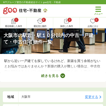
NTTグループ運営の不動産総合サイト goo住宅・不動産
1
0
0
0
最近検索した条件
最近見た物件
保存した条件
お気に入り
大阪市の駅近・駅１０分以内の中古一戸建
て・中古住宅 物件一覧
駅から近い一戸建てを探しているけれど、新築を買う余裕がない
とお悩みではありませんか？新築の購入が難しい場合は、中古住
宅を検討することがおすすめ。以前誰かが住んでいた家ではある
続きを見る
ものの、費用を大幅に抑えられるメリットがあります。ここで
は、駅から徒歩10分以内の中古一戸建て物件を紹介します。
地域
変更する
大阪市