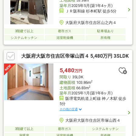
土地面積
53.38m
築年月
2025年5月(築1年4ヶ月)
ＪＲ阪和線 杉本町駅 徒歩5分
大阪府大阪市住吉区山之内４
3階建て以上
都市ガス
駐車場あり
システムキッチン
浴室乾燥機
所有権
大阪府大阪市住吉区帝塚山西４ 5,480万円 3SLDK
5,480
万円
間取り
3SLDK
2
建物面積
103.86m
2
土地面積
66.83m
築年月
2025年1月(築1年8ヶ月)
阪堺電気軌道上町線 神ノ木駅 徒歩
5分
その他の交通
大阪府大阪市住吉区帝塚山西４
3階建て以上
都市ガス
システムキッチン
床暖房
浴室乾燥機
所有権