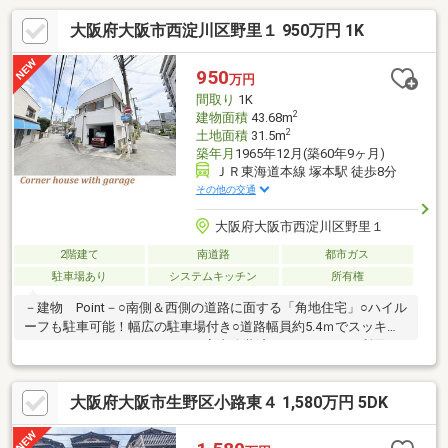
階建てのゆとりある４LDK☆リフォーム歴もあり室内きれいにお
大阪府大阪市西淀川区野里１ 950万円 1K
使いです♪キッチンや洗面回りも作業しやすく家事効率の高い配
置。明るく開放的なLDKは家族の中心となる時間を心地よく支え
ます。駐車スペースも有り、雨の日のお出かけも楽々に。ロフト
950
万円
も備わり、季節ものや趣味の道具などの保管にも便利です♪
間取り
1K
2
建物面積
43.68m
2
土地面積
31.5m
築年月
1965年12月(築60年9ヶ月)
ＪＲ東海道本線 塚本駅 徒歩8分
その他の交通
大阪府大阪市西淀川区野里１
2階建て
南道路
都市ガス
駐車場あり
システムキッチン
所有権
－建物 Point－○南側＆西側の道路に面する「角地住宅」○ハイル
ーフも駐車可能！幅広の駐車場付き○道路幅員約5.4ｍでスッキリ
としたロケーション－Point－○室内改装済みでそのままご利用可
能です○角地で陽当り＆風通しに優れます○投資用物件や車庫付き
事務所の利用可能！≪ご見学について≫○空家＝お客様のご都合
大阪府大阪市生野区小路東４ 1,580万円 5DK
にあわせてご見学可能！○送迎＝スタッフまでお気軽にご相談く
ださい♪