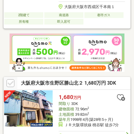
大阪府大阪市西成区千本南１
2階建て
南道路
都市ガス
所有権
即入居可
大阪府大阪市生野区勝山北２ 1,680万円 3DK
1,680
万円
間取り
3DK
2
建物面積
72.96m
2
土地面積
39.82m
築年月
1998年4月(築28年5ヶ月)
ＪＲ大阪環状線 桃谷駅 徒歩7分