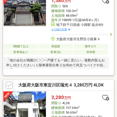
1,580
万円
間取り
5DK
2
建物面積
100.3m
2
土地面積
48.69m
築年月
1980年1月(築46年8ヶ月)
地下鉄千日前線 小路駅 徒歩8分
その他の交通
大阪府大阪市生野区小路東４
3階建て以上
南道路
都市ガス
駐車場あり
駐車2台
所有権
「他の会社が掲載の〇〇一戸建ても一緒に見たい」複数内覧もお
申し付けください♪１階車庫部分車２台停めて尚且つバイクや自転
車置けます♪土地面積約１４．７２坪♪■全国633店舗のピタットハ
ウスネットワークで必ずぴったりな物件をご紹介させて頂きます
■◆◆見学ご希望のお客様◆◆いつでもお気軽にお問合せくださ
大阪府大阪市東淀川区瑞光４ 3,280万円 4LDK
い♪◆◆住宅ローン審査に不安のある方◆◆是非当社にご相談
を！！お役に立ちます！！■ご自宅のお迎えはもちろん、最寄り
の駅などご指定でのお待ち合わせも可能です♪ お客様のご条件を
3,280
万円
お聞かせいただければ他の物件や周辺環境も一緒にご案内させて
間取り
4LDK
いただきます！
2
建物面積
107.64m
2
土地面積
56.65m