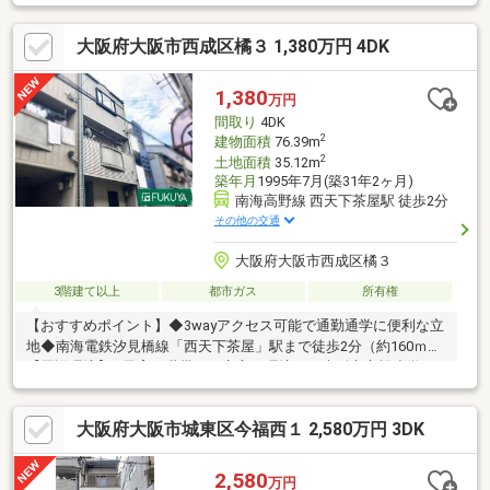
住まい♪・各階に収納があり、日用品や季節物もすっきり片付けら
れます♪・全室洋室のため、ベッドやデスクなどの家具も置きやす
大阪府大阪市西成区橘３ 1,380万円 4DK
く、暮らしに合わせたレイアウトが可能です♪・2沿線利用可能
で、通勤・通学やお出かけにも便利な立地◎・目的地に合わせて
路線を使い分けでき、毎日の移動がスムーズ♪・スーパー、コンビ
1,380
万円
ニが徒歩10分圏内に揃い、毎日のお買い物にも便利です◎
間取り
4DK
2
建物面積
76.39m
2
土地面積
35.12m
築年月
1995年7月(築31年2ヶ月)
南海高野線 西天下茶屋駅 徒歩2分
その他の交通
大阪府大阪市西成区橘３
3階建て以上
都市ガス
所有権
【おすすめポイント】◆3wayアクセス可能で通勤通学に便利な立
地◆南海電鉄汐見橋線「西天下茶屋」駅まで徒歩2分（約160ｍ）
【周辺環境】―子育て世帯にも安心の環境－・大阪市立橘小学
校 約400ｍ大阪市立天下茶屋中学校 約650ｍ―ちょっとしたお
買い物に便利―・食品館アプロ天下茶屋店 約230ｍ・ライフ西天
大阪府大阪市城東区今福西１ 2,580万円 3DK
下茶屋店 約650ｍ・ファミリーマート西成松二丁目店 約450
ｍ・西成橘郵便局 約450ｍ・ローソン西成松三丁目店 約520ｍ
2,580
万円