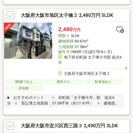
◆‐多忙なお客様の「面倒だな」をフルサポート致します‐◆「と
りあえず見たい」「他社でローンを断られた」「他社の物件もま
大阪府大阪市旭区太子橋２ 2,480万円 5LDK
とめて見てみたい」「相談だけしてみたい」「しっかり交渉して
ほしい」「無駄を省きたい」等お気軽にご連絡下さいませ。
2,480
万円
間取り
5LDK
2
建物面積
84.87m
2
土地面積
57.58m
築年月
1989年1月(築37年8ヶ月)
地下鉄谷町線 太子橋今市駅 徒歩6
分
大阪府大阪市旭区太子橋２
3階建て以上
都市ガス
駐車場あり
所有権
■ おすすめポイント ○ 谷町線「太子橋今市」駅 徒歩6
分 ○ 登記簿土地面積：57.58平米（約17.41坪） ○ 建物面
積：84.87平米（約25.67坪） ○ 1台駐車可能（サイズ制限有
り） ○ 南向き住戸につき陽当り良好 ○ リビングには南向き
の暖かい陽光が差し込みます ○ 小学校まで5分圏内でお子様の
大阪府大阪市淀川区西三国３ 2,490万円 3LDK
通学もご安心 ○ スーパー・コンビニ・ドラッグストアが徒歩
10分圏内