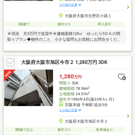
その他の交通
大阪府大阪市生野区小路１
2階建て
都市ガス
即入居可
☆現況 月5万円で賃貸中☆建物面積128㎡ ゆったり5ＤＫの間
取りプラン◆物件のこと、小さな疑問もお気軽にお問合せくださ
い◆
大阪府大阪市旭区今市２ 1,280万円 3DK
1,280
万円
間取り
3DK
2
建物面積
78.56m
2
土地面積
34.57m
築年月
1993年4月(築33年5ヶ月)
京阪本線 千林駅 徒歩5分
その他の交通
大阪府大阪市旭区今市２
3階建て以上
都市ガス
駐車場あり