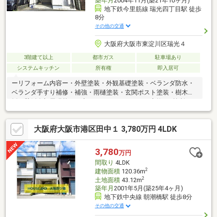
築年月
2004年11月(築21年10ヶ月)
地下鉄今里筋線 瑞光四丁目駅 徒歩
8分
その他の交通
大阪府大阪市東淀川区瑞光４
3階建て以上
都市ガス
駐車場あり
システムキッチン
所有権
即入居可
ーリフォーム内容ー・外壁塗装・外観基礎塗装・ベランダ防水・
ベランダ手すり補修・補強・雨樋塗装・玄関ポスト塗装・樹木伐
採・壁紙全部屋張替え・床ワックスがけ・トイレ交換・1箇所・ペ
ーパーホルダー交換・風呂クリーニング・室内壁一部左官・火災
報知器新設・キッチン扉シート張替え・食洗機交換・ハウスクリ
大阪府大阪市港区田中１ 3,780万円 4LDK
ーニング□■□内覧予約をご希望の方は、お気軽にお問い合わせ下
さい！□■□
3,780
万円
間取り
4LDK
2
建物面積
120.36m
2
土地面積
43.12m
築年月
2001年5月(築25年4ヶ月)
地下鉄中央線 朝潮橋駅 徒歩8分
その他の交通