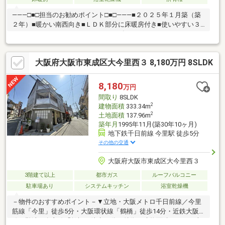
―――□■□担当のお勧めポイント□■□―――■２０２５年１月築（築
２年）■暖かい南西向き■ＬＤＫ部分に床暖房付き■使いやすい３
ＳＬＤＫ■ウォークインクローゼット有り
大阪府大阪市東成区大今里西３ 8,180万円 8SLDK
8,180
万円
間取り
8SLDK
2
建物面積
333.34m
2
土地面積
137.96m
築年月
1995年11月(築30年10ヶ月)
地下鉄千日前線 今里駅 徒歩5分
その他の交通
大阪府大阪市東成区大今里西３
3階建て以上
都市ガス
ルーフバルコニー
駐車場あり
システムキッチン
浴室乾燥機
－物件のおすすめポイント－▼立地・大阪メトロ千日前線／今里
筋線「今里」徒歩5分・大阪環状線「鶴橋」徒歩14分・近鉄大阪
線／難波・奈良線「鶴橋」徒歩14分▼特徴・建物面積333.34平米