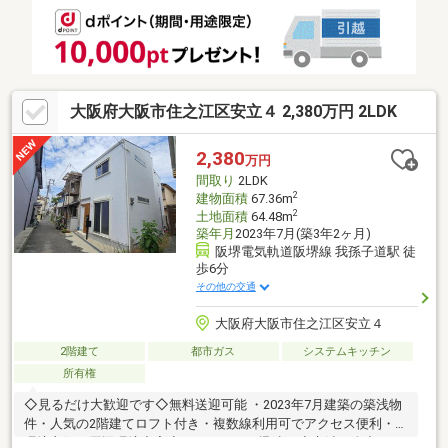
などでご自身のお好みの内装や間取りに変えることもでき理想の
物件作りも可能☆
大阪府大阪市住之江区安立４ 2,380万円 2LDK
2,380
万円
間取り
2LDK
2
建物面積
67.36m
2
土地面積
64.48m
築年月
2023年7月(築3年2ヶ月)
阪堺電気軌道阪堺線 我孫子道駅 徒
歩6分
その他の交通
大阪府大阪市住之江区安立４
2階建て
都市ガス
システムキッチン
所有権
◇見るだけ大歓迎です◇無料送迎可能 ・2023年7月建築の築浅物
件・人気の2階建てロフト付き・複数線利用可でアクセス便利・住
環境良好・周辺環境充実◆レスポンスは迅速に◆交渉は全力です