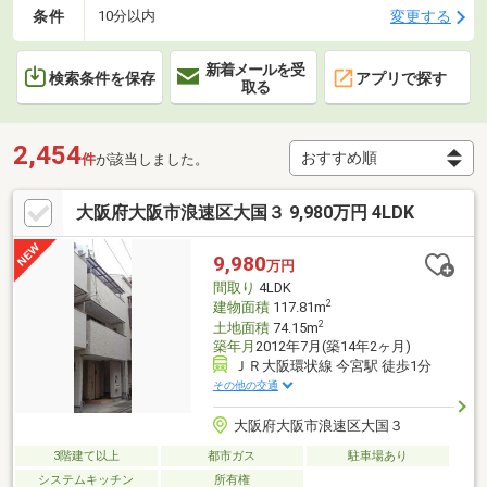
条件
変更する
10分以内
新着メールを受
検索条件を保存
アプリで探す
取る
2,454
件
が該当しました。
大阪府大阪市浪速区大国３ 9,980万円 4LDK
9,980
万円
間取り
4LDK
2
建物面積
117.81m
2
土地面積
74.15m
築年月
2012年7月(築14年2ヶ月)
ＪＲ大阪環状線 今宮駅 徒歩1分
その他の交通
大阪府大阪市浪速区大国３
3階建て以上
都市ガス
駐車場あり
システムキッチン
所有権