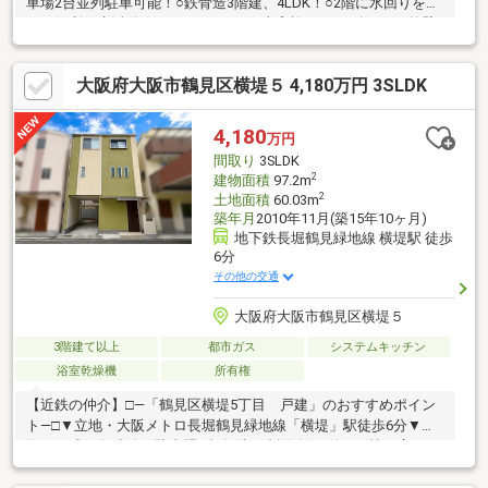
車場2台並列駐車可能！○鉄骨造3階建、4LDK！○2階に水回りを配
し、便利な生活動線！○リフォーム工事実施！■2024年5月／外壁
塗装工事。■2017年7月／給湯器・2階トイレ・浴室乾燥機・レン
ジフード交換。・JR片町線「放出」駅…徒歩13分・市立諏訪小学
大阪府大阪市鶴見区横堤５ 4,180万円 3SLDK
校…徒歩9分・市立城東中学校…徒歩5分・城東ちどり保育園…徒歩
1分・諏訪こども学園…徒歩10分・スーパー ボトルワールドOK深
江橋店…徒歩2分・ライフ深江橋店…徒歩4分・ライフォート深江橋
4,180
万円
店…徒歩4分・セブンイレブン大阪諏訪4丁目店…徒歩3分
間取り
3SLDK
2
建物面積
97.2m
2
土地面積
60.03m
築年月
2010年11月(築15年10ヶ月)
地下鉄長堀鶴見緑地線 横堤駅 徒歩
6分
その他の交通
大阪府大阪市鶴見区横堤５
3階建て以上
都市ガス
システムキッチン
浴室乾燥機
所有権
【近鉄の仲介】□―「鶴見区横堤5丁目 戸建」のおすすめポイン
ト―□▼立地・大阪メトロ長堀鶴見緑地線「横堤」駅徒歩6分▼特
徴・平成22年建築・駐車場1台有(車種制限有)・約18.0帖の広々
LDK×洋室3部屋・対面式キッチン▼周辺環境・万代 鶴見諸口
店・・・310ｍ(徒歩約4分)・ローソン 諸口三丁目店・・・352ｍ