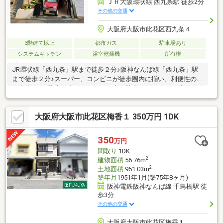
ＪＲ大阪環状線 西九条駅 徒歩2分
その他の交通
大阪府大阪市此花区西九条４
3階建て以上
都市ガス
駐車場あり
システムキッチン
浴室乾燥機
所有権
JR環状線「西九条」駅まで徒歩２分♪阪神なんば線「西九条」駅
まで徒歩２分♪スーパー、コンビニが徒歩圏内に揃い、利便性の良
い立地です♪駐車１台、ハイルーフ車も駐車できます♪（※車種に
よる）設備は、食洗機・浴室乾燥機に１８インチの大型浴室テレ
ビ付♪線路際ですが、複層ガラス施工の為、騒音が緩和されていま
大阪府大阪市此花区梅香１ 350万円 1DK
す♪３階部分にロフトもあり、収納量が豊富な住まいです♪ローン
のご相談もお気軽にお問い合わせ下さい♪
350
万円
間取り
1DK
2
建物面積
56.76m
2
土地面積
951.03m
築年月
1951年1月(築75年8ヶ月)
阪神電鉄阪神なんば線 千鳥橋駅 徒
歩3分
その他の交通
大阪府大阪市此花区梅香１