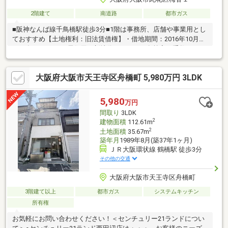
2階建て
南道路
都市ガス
■阪神なんば線千鳥橋駅徒歩3分■1階は事務所、店舗や事業用とし
ておすすめ【土地権利：旧法賃借権】・借地期間：2016年10月～
2036年10月31日（居住用）新地代:36300円・名義変更手数
料:700000円・保証金:1400000円（営業用）新地代:41740円・名義
変更手数料:840000円・保証金:1700000円※あんしん保証株式会社
大阪府大阪市天王寺区舟橋町 5,980万円 3LDK
による家賃保証制度への加入必須（月額保証料:550円/月・初回保
証料月額貸料:80%要）※記載の総土地面積：951.03㎡のうち60.02
㎡（約18.15坪）が対象借地面積です※建物未登記、築年月不詳に
5,980
万円
つき公課証明書に基づき記載しています
間取り
3LDK
2
建物面積
112.61m
2
土地面積
35.67m
築年月
1989年8月(築37年1ヶ月)
ＪＲ大阪環状線 鶴橋駅 徒歩3分
その他の交通
大阪府大阪市天王寺区舟橋町
3階建て以上
都市ガス
システムキッチン
所有権
お気軽にお問い合わせください！＜センチュリー21ランドについ