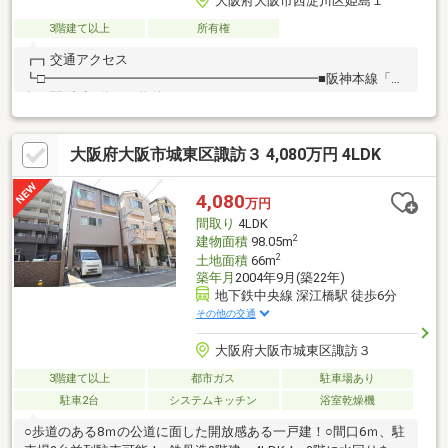
大阪府大阪市西淀川区姫島１
3階建て以上
所有権
┏┓交通アクセス
┗□━━━━━━━━━━━━━━━━━━━━━■阪神本線「姫
島」駅 徒歩6分┏┓物件について
┗□━━━━━━━━━━━━━━━━━━━◇土地面積：
51m2………………………………………………………◇建物面積：
大阪府大阪市城東区諏訪３ 4,080万円 4LDK
100.44m2（30.38坪）（公簿)……………………………………………………………
◇間取り：4LDK……………………………………………………………◇木造一部
RC造3階建て ◇2000年1月築……………………………………………………………
4,080
万円
間取り
4LDK
2
建物面積
98.05m
2
土地面積
66m
築年月
2004年9月(築22年)
地下鉄中央線 深江橋駅 徒歩6分
その他の交通
大阪府大阪市城東区諏訪３
3階建て以上
都市ガス
駐車場あり
駐車2台
システムキッチン
浴室乾燥機
○歩道のある8ｍの公道に面した開放感ある一戸建！○間口6ｍ、駐