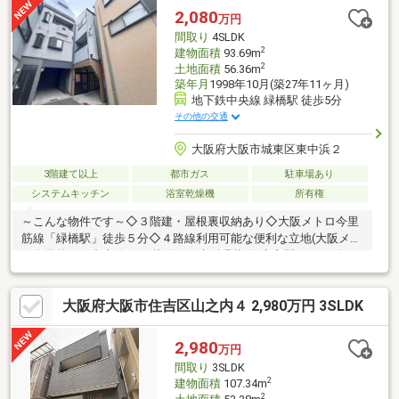
ただきます ▽
2,080
万円
間取り
4SLDK
2
建物面積
93.69m
2
土地面積
56.36m
築年月
1998年10月(築27年11ヶ月)
地下鉄中央線 緑橋駅 徒歩5分
その他の交通
大阪府大阪市城東区東中浜２
3階建て以上
都市ガス
駐車場あり
システムキッチン
浴室乾燥機
所有権
～こんな物件です～◇３階建・屋根裏収納あり◇大阪メトロ今里
筋線「緑橋駅」徒歩５分◇４路線利用可能な便利な立地(大阪メト
ロ今里筋線・中央線・JR片町線・大阪環状線)◇玄関シューズク
ロゼットあり♪◇サービスルームあり◇LDK部分、可動間仕切りで
広々お使いいただけます◇屋根付き車庫のため雨でも安心◇1階
大阪府大阪市住吉区山之内４ 2,980万円 3SLDK
30.48㎡ 2階30.48㎡ 3階32.73㎡～住宅ローンもお任せください
～２０８０万円のお借り入れで月々約５０，０００円台でご入居
できます。当社の住宅ローンアドバイザーがお客様に合わせた銀
2,980
万円
行やプラン、資金計画をご提案させていただきます。
間取り
3SLDK
2
建物面積
107.34m
2