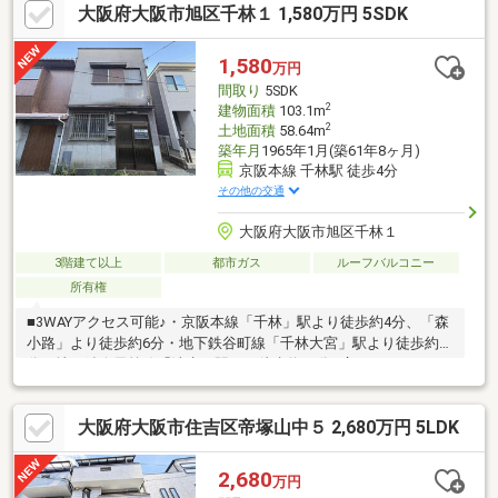
大阪府大阪市旭区千林１ 1,580万円 5SDK
台、トイレ入替・床、クロス貼替
1,580
万円
間取り
5SDK
2
建物面積
103.1m
2
土地面積
58.64m
築年月
1965年1月(築61年8ヶ月)
京阪本線 千林駅 徒歩4分
その他の交通
大阪府大阪市旭区千林１
3階建て以上
都市ガス
ルーフバルコニー
所有権
■3WAYアクセス可能♪・京阪本線「千林」駅より徒歩約4分、「森
小路」より徒歩約6分・地下鉄谷町線「千林大宮」駅より徒歩約7
分・地下鉄今里筋線「清水」駅より徒歩約11分■広々5DKでファミ
リーのお客様におススメです♪■投資用物件としても是非ご検討く
ださい♪■現在空家につき即日のご内覧が可能です
大阪府大阪市住吉区帝塚山中５ 2,680万円 5LDK
♪◇◆◇◆◇◆◇◆◇◆◇◆◇◆◇◆◇◆◇◇◆◇◆◇物件に
関してのご質問、内覧ご希望の方はお気軽にお問い合わせくださ
い♪センチュリー21 スマイシア不動産販売 大阪旭店TEL ０１
2,680
万円
２０－０５０－０２１迄