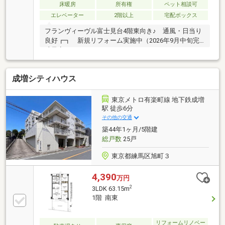
床暖房
所有権
ペット相談可
エレベーター
2階以上
宅配ボックス
フランヴィーヴル富士見台4階東向き♪ 通風・日当り
良好┏┓ 新規リフォーム実施中（2026年9月中旬完
成予定）
┗□━━━━━━━━━━━━━━━━━━━━━━━━◇
キッチン（タカラスタンダード製）新規交換◇トイレ
成増シティハウス
（TOTO製）新規交換◇ユニットバス（積水製）新規
交換◇給湯器・ディスポーザー新規交換◇天井・壁ク
ロス新規張替◇水回り床新規張替、建具交換◇防水パ
東京メトロ有楽町線 地下鉄成増
ン交換◇ハウスクリーニング 等
駅 徒歩6分
その他の交通
築44年1ヶ月/5階建
総戸数
25戸
東京都練馬区旭町３
4,390
万円
2
3LDK 63.15m
1階 南東
リフォームリノベー