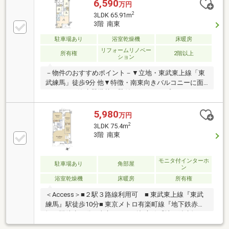
BOSCH製フロントオープン食洗機・浄水機能付きタッ
6,590
万円
チレス水栓(LIXIL)を搭載。リビングに面した洗面・浴
2
3LDK 65.91m
室は、お子様を見守りやすい「子育て動線」を実現し
3階 南東
ました。お掃除楽々な「きれい除菌水」搭載のTOTO
製1418浴室や、足元から暖かいリビング床暖房など設
駐車場あり
浴室乾燥機
床暖房
備も充実。池袋へ直通約15分の好アクセスで、家族の
リフォームリノベー
所有権
2階以上
ション
笑顔あふれる新生活を！
－物件のおすすめポイント－▼立地・東武東上線「東
武練馬」徒歩9分 他▼特徴・南東向きバルコニーに面
したLDK・浄水器搭載の壁付キッチン・プライバシー
に配慮された門扉付玄関ポーチ・オートロック・宅配
ボックス付▼設備・床暖房(LD部分)・浴室換気乾燥機
5,980
万円
▼2026年9月室内リフォーム内容【交換】キッチン、
2
3LDK 75.4m
UB、洗面化粧台、トイレ【その他】全居室クロス・フ
3階 南東
ローリング張替 他▼周辺環境・まいばすけっと練馬北
町2丁目店 徒歩3分(約220m)■ ご希望の住まい探しをお
手伝いします ━━━━━・・・物件の詳細・ご相談は
モニタ付インターホ
駐車場あり
角部屋
ン
お気軽にお問い合わせください。
浴室乾燥機
床暖房
所有権
＜Access＞■２駅３路線利用可 ■ 東武東上線『東武
練馬』駅徒歩10分■ 東京メトロ有楽町線『地下鉄赤
塚』駅徒歩14分■ 東京メトロ副都心線『地下鉄赤塚』
駅徒歩14分＜SalesPoint＞■ ２駅３路線利用可■ 築年