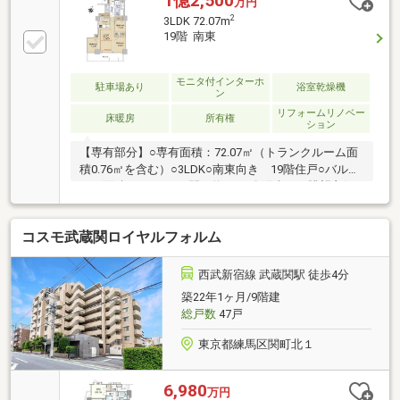
1億2,500
万円
都心線で 有楽町・銀座・新宿・渋谷・横浜方面へダ
2
3LDK 72.07m
イレクトアクセス！◆ペット飼育可能（使用細則有）
19階 南東
◆24時間ゴミ出し可能な各階ダストステーション◆大
きく広がる眺望をお楽しみいただけるスカイテラス
モニタ付インターホ
駐車場あり
浴室乾燥機
ン
リフォームリノベー
床暖房
所有権
ション
【専有部分】○専有面積：72.07㎡（トランクルーム面
積0.76㎡を含む）○3LDK○南東向き 19階住戸○バルコ
ニー面積：13.73㎡ 間口約8.4ｍ〇陽当り・眺望良好
（石神井公園を一望）※天候による〇室内は丁寧にご
使用【リフォーム履歴あり（2023年5月実施）】〇約
コスモ武蔵関ロイヤルフォルム
3.9帖和室を洋室へ変更〇納戸をWICへ造作〇約6.0帖洋
室のカーペット交換〇壁紙交換（LDK、約3.9帖洋室、
WIC）等【設備・仕様】●ウォークインクローゼット
西武新宿線 武蔵関駅 徒歩4分
（約1.6帖）●リビングダイニング ・LD天井高：約
築22年1ヶ月/9階建
2.65ｍ（最も高い部分） ・床暖房●キッチン ・IHク
総戸数
47戸
ッキングヒーター ・ディスポーザー ・ホーローパ
ネル
東京都練馬区関町北１
6,980
万円