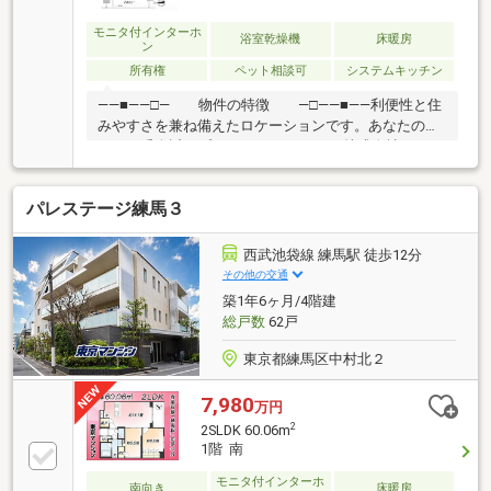
モニタ付インターホ
浴室乾燥機
床暖房
ン
所有権
ペット相談可
システムキッチン
――■――□― 物件の特徴 ―□――■――利便性と住
みやすさを兼ね備えたロケーションです。あなたの街
の、一番身近なプロフェッショナル。 株式会社ウィロ
ーズは、お客様の【生涯顧問】として 各専門領域に特
化したチーム体制となっております ■お客様からの紹
パレステージ練馬３
介・リピート 成約率48％（2025年度実績）■目的から
逆算した最適なご提案を、スピーディに■購入・売
却・リフォーム・相続の専門チームで多角的な対応を
西武池袋線 練馬駅 徒歩12分
させていただきます。■提携ローン20銀行以上、買い
その他の交通
替えのコンサル、充実のアフターサービスのご提供■
築1年6ヶ月/4階建
未公開物件・弊社限定の物件、多数ございます！
総戸数
62戸
東京都練馬区中村北２
7,980
万円
2
2SLDK 60.06m
1階 南
モニタ付インターホ
南向き
床暖房