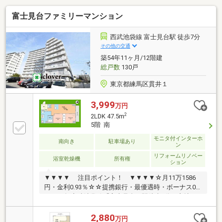
富士見台ファミリーマンション
西武池袋線 富士見台駅 徒歩7分
その他の交通
築54年11ヶ月/12階建
総戸数
130戸
東京都練馬区貫井１
3,999
万円
2
2LDK 47.5m
5階 南
モニタ付インターホ
南向き
駐車場あり
ン
リフォームリノベー
浴室乾燥機
所有権
ション
▼▼▼▼ 注目ポイント！ ▼▼▼▼☆月11万1586
円・金利0.93％☆☆提携銀行・最優遇時・ボーナス0
円・35年◆武池袋線「富士見台」駅徒歩7分の立地
◆「中村橋」駅は活気のある大きな商店街あり◆2016
年に大規模修繕工事実施済み◆ペット２匹飼育可能で
2,880
万円