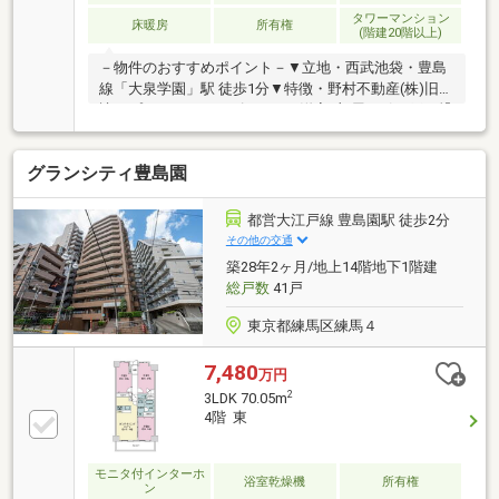
ールの場合：【資料請求】ボタンをクリック
タワーマンション
床暖房
所有権
(階建20階以上)
－物件のおすすめポイント－▼立地・西武池袋・豊島
線「大泉学園」駅 徒歩1分▼特徴・野村不動産(株)旧分
譲のプラウドシリーズ・LDKと洋室2部屋が引き戸で繋
がる回遊性のある間取り・会話が弾む対面式キッチ
ン、ディスポーザー付・WICなどの収納を確保、専用
グランシティ豊島園
トランクルーム有・富士山を望む眺望(天候による)・
24時間ゴミ出し可・ゲストルーム等、多彩な共用施設
有・共用部分にペット足洗い場を設置▼設備・床暖
都営大江戸線 豊島園駅 徒歩2分
房・浴室乾燥機・ダブルオートロック・宅配ボックス
その他の交通
■ ご希望の住まい探しをお手伝いします
築28年2ヶ月/地上14階地下1階建
━━━━━・・・物件の詳細・ご相談はお気軽にお問
総戸数
41戸
い合わせください。
東京都練馬区練馬４
7,480
万円
2
3LDK 70.05m
4階 東
モニタ付インターホ
浴室乾燥機
所有権
ン