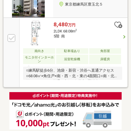
東京都練馬区豊玉北５
8,480
万円
2
2LDK 68.08m
5階 南
南向き
駐車場あり
角部屋
モニタ付インターホ
浴室乾燥機
床暖房
ン
○練馬駅徒歩6分、池袋・新宿・渋谷へ直通アクセス
○68.08㎡×角住戸×南・西・北・東の4面開口○南・北両
面バルコニーで風通し良好○全居室6畳以上のゆとりあ
る空間設計○ペット飼育可、専用洗い場完備○LDに床暖
房、冬の朝も足元から心地よい温もり○オートロッ
ク・宅配ボックス完備で安心の共働きライフ○ウォー
クインクロゼットで豊富な収納力を実現