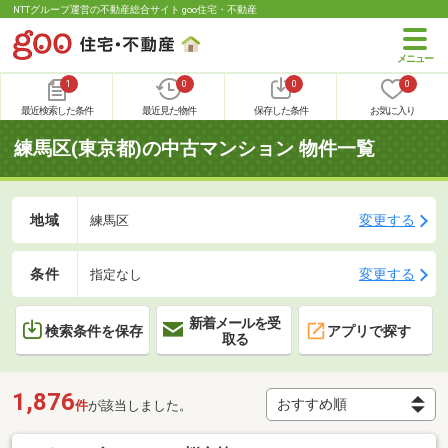
NTTグループ運営の不動産総合サイト goo住宅・不動産
1
0
0
0
最近検索した条件
最近見た物件
保存した条件
お気に入り
練馬区(東京都)の中古マンション 物件一覧
地域
変更する
練馬区
条件
変更する
指定なし
新着メールを受
検索条件を保存
アプリで探す
取る
1,876
件
が該当しました。