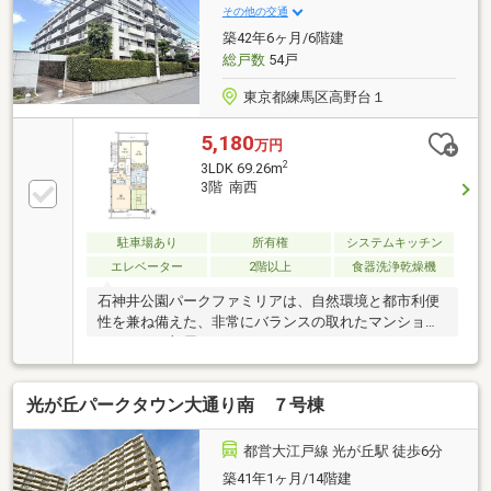
その他の交通
築42年6ヶ月/6階建
総戸数
54戸
東京都練馬区高野台１
5,180
万円
2
3LDK 69.26m
3階 南西
駐車場あり
所有権
システムキッチン
エレベーター
2階以上
食器洗浄乾燥機
石神井公園パークファミリアは、自然環境と都市利便
性を兼ね備えた、非常にバランスの取れたマンション
です。＿お部屋＿＿＿＿＿＿＿＿＿＿＿＿＿＿＿＿＿
＿＿＿＿＿＿＿＿＿◆3階部分 南西向き◆リビングの
様子が伺えるカウンターキッチン◆広々とした洗面所
光が丘パークタウン大通り南 ７号棟
◆1216サイズの浴室◆各部屋収納あり＿マンション＿
＿＿＿＿＿＿＿＿＿＿＿＿＿＿＿＿＿＿＿＿＿＿＿◆
三井不動産×三井物産の旧分譲、 三井建設施工とい
都営大江戸線 光が丘駅 徒歩6分
う信頼性の高いマンション◆2022年大規模修繕工事実
築41年1ヶ月/14階建
施◆オートロック◆サブエントランスあり