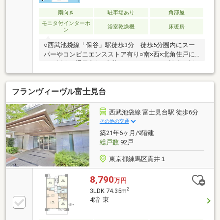
南向き
駐車場あり
角部屋
モニタ付インターホ
浴室乾燥機
床暖房
ン
○西武池袋線「保谷」駅徒歩3分 徒歩5分圏内にスー
パーやコンビニエンスストア有り○南×西×北角住戸に
つき採光・通風良好○内装リノベーションで設備一新○
納戸やウォークインクローゼットなど豊富な収納スペ
ース付き○ペット2匹飼育可（細則有り）○楽器演奏相
フランヴィーヴル富士見台
談可（要申請）■□ネットで完結！簡単見学予約□■ご都
合に合わせて現地ご見学いただけます。お気軽にお問
い合わせください！
西武池袋線 富士見台駅 徒歩6分
その他の交通
築21年6ヶ月/9階建
総戸数
92戸
東京都練馬区貫井１
8,790
万円
2
3LDK 74.35m
4階 東