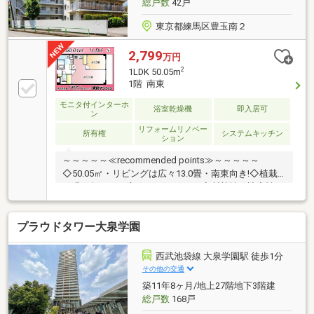
総戸数
42戸
～～～～～◆頭金0円から購入可!長期低金利50年ロー
ン!
東京都練馬区豊玉南２
2,799
万円
2
1LDK 50.05m
1階 南東
モニタ付インターホ
浴室乾燥機
即入居可
ン
リフォームリノベー
所有権
システムキッチン
ション
～～～～～≪recommended points≫～～～～～
◇50.05㎡・リビングは広々13.0畳・南東向き!◇植栽
の緑に包まれた癒しのバルコニー!◇断熱性・遮音性に
優れた二重サッシ仕様!◇宅配ボックス完備で不在時の
配達物も安心!◇すぐ向かいに西友（24ｈ営業）があり
プラウドタワー大泉学園
ます!◇西武新宿線「野方駅」まで徒歩14分です!◇西
武池袋線「練馬駅」も徒歩17分で利用可能!～～～～～
～～～～～～～～～～～～～～～～～◆頭金0円から
西武池袋線 大泉学園駅 徒歩1分
購入可!長期低金利50年ローン!◆提携銀行多数、住宅
その他の交通
ローンご相談下さい!◆車でまとめてご案内!自宅まで
築11年8ヶ月/地上27階地下3階建
送迎も可!◆年中無休!即日対応させていただきます!
総戸数
168戸