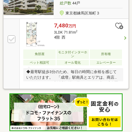
総戸数
44戸
東京都練馬区旭町３
7,480
万円
2
3LDK 71.81m
4階 西
モニタ付インターホ
角部屋
所有権
ン
ペット相談可
オール電化
エレベーター
◆最寄駅徒歩3分のため、毎日の時間に余裕を感じて
いただけます。 「成増」駅南具とエリアは、商店街
やスーパーなど生活利便性に優れ、 更に光が丘公園
など、豊かな自然も徒歩圏内です。◆幹線道路から少
し奥まった住宅街に位置しているため、 車の走行音
や排気ガスなどもあまり気になりません。 駅近の利
便性に加えて健康的な生活環境は守られているエリア
です。◆南西角住戸のため、陽当たり良好です。 ・
ウォークインクローゼットなど豊富な収納力（廊下に
は豊富な物入れ収納あり） ・各居室は約5.0帖～約
6.0帖とゆとりある広さ