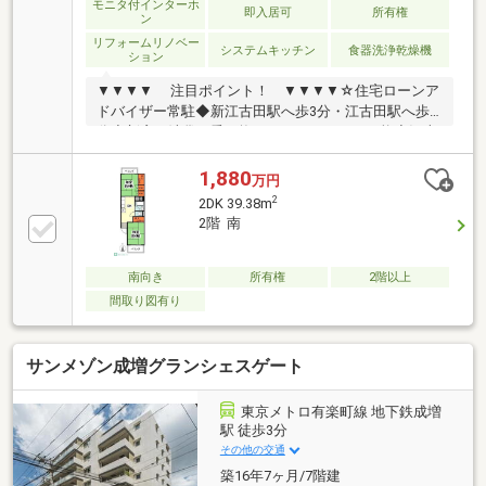
モニタ付インターホ
即入居可
所有権
ン
リフォームリノベー
システムキッチン
食器洗浄乾燥機
ション
▼▼▼▼ 注目ポイント！ ▼▼▼▼☆住宅ローンア
ドバイザー常駐◆新江古田駅へ歩3分・江古田駅へ歩8
分◆新宿や池袋へ乗り換えなしでアクセス可能◆江古
田駅周辺は商店街で賑わいがあります◆閑静な住宅街
に位置し、落ち着いて過ごせます◆新規リノベーショ
1,880
万円
ン実施で設備充実◆「もっと安い住宅ローン」が見つ
2
2DK 39.38m
かる！ 提携の金融機関は55社以上！◆「勤続期間
2階 南
が短い」「諸費用まで借りたい」 さまざまな条件下
でのローンご相談ください！◆「即！見学！」＆「車
で送迎」サービス実施
南向き
所有権
2階以上
間取り図有り
サンメゾン成増グランシェスゲート
東京メトロ有楽町線 地下鉄成増
駅 徒歩3分
その他の交通
築16年7ヶ月/7階建