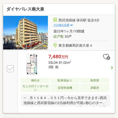
ダイヤパレス南大泉
西武池袋線 保谷駅 徒歩3分
その他の交通
築22年1ヶ月/10階建
総戸数
30戸
東京都練馬区南大泉４
7,480
万円
2
3SLDK 81.02m
3階 南
南向き
駐車場あり
角部屋
モニタ付インターホ
浴室乾燥機
床暖房
ン
― 月々１８４，０５１円～今から見学できます♪西武
池袋線と西武新宿線の2沿線利用が可能♪都心のターミ
ナル駅に直結している西武線は、山手線他、主要交通
網へのアクセスに優れ、通勤通学はもちろん、ちょっ
としたお買い物から旅行・出張にも便利な路線です。