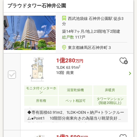
プラウドタワー石神井公園
物件の近隣は徒歩で生活が完結するほど買い物・通学
便が良い一方、大きな公園や緑の自然も豊富で、まさ
に 住まい探しの穴場となっております。写真等、多数
西武池袋線 石神井公園駅 徒歩3
掲載中♪詳細なご質問やご見学予約のお客様はお気軽
分
にご連絡ください。明るい＆くわしいスタッフが対応
築14年7ヶ月/地上25階地下2階建
いたします♪
総戸数
117戸
東京都練馬区石神井町３
1億280
万円
2
1LDK 63.91m
10階 南東
モニタ付インターホ
浴室乾燥機
床暖房
ン
タワーマンション
所有権
ペット相談可
(階建20階以上)
◆専有面積63.91m2、1LDK+DEN＋納戸+トランクルー
ム●Point1 10階部分南東向きの為陽当り眺望良好
是非現地をご見学いただきご体感くださいませ。
●Point2 西武池袋線急行停車駅 『石神井公園』
駅 徒歩3分 相互乗り入れの東京メトロ有楽町・副