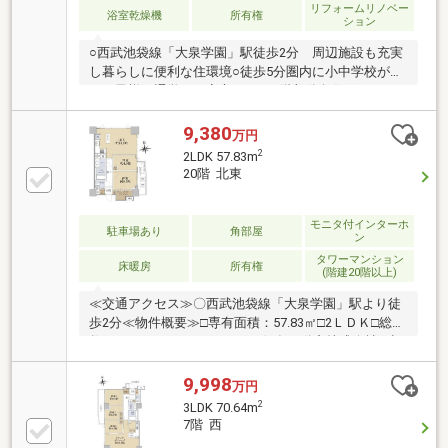
リフォームリノベー
浴室乾燥機
所有権
ション
○西武池袋線「大泉学園」駅徒歩2分 周辺施設も充実
し暮らしに便利な住環境○徒歩5分圏内に小中学校があ
りお子様の通学にも安心です○10階部分角住戸につき
採光・眺望良好○内装一部リフォーム実施済・システ
ムキッチン一部設備交換・ユニットバス一部設備交
9,380
万円
換・トイレ交換・クロス張替え・フローリング水性UV
2
2LDK 57.83m
コーティング・LEDダウンライト取付・玄関にエコカ
20階 北東
ラット設置・ハウスクリーニング 等○ペット飼育可
（細則有り）○オートロック・宅配ボックス完備○ご内
覧予約受付中です。 お気軽にお問い合わせくださ
モニタ付インターホ
駐車場あり
角部屋
ン
い！
タワーマンション
床暖房
所有権
(階建20階以上)
≪交通アクセス≫〇西武池袋線「大泉学園」駅より徒
歩2分≪物件概要≫□専有面積：57.83㎡□2ＬＤＫ□総戸
数123戸のタワーマンション□住友不動産株式会社 旧
分譲□2010年1月築 □ダブルオートロックシステム□
ホテルライクな内廊下□ペット飼育可（但し、管理規
9,998
万円
約による制限有り）≪設備≫□ディスポーザー□テレビ
2
3LDK 70.64m
モニター付インターホン□独立手洗いボウル付タンク
7階 西
レス型トイレ□三面鏡型収納付システム洗面化粧台□風