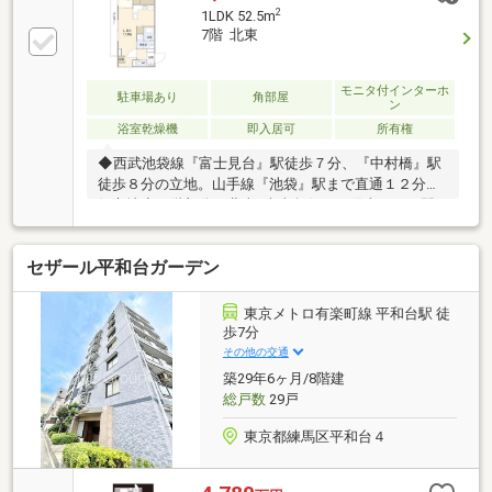
す◆新規内装リノベーション物件◆「もっと安い住宅
2
1LDK 52.5m
ローン」が見つかる！ 提携の金融機関は55社以
7階 北東
上！◆「勤続期間が短い」「諸費用まで借りたい」
さまざまな条件下でのローンご相談ください！
◆「即！見学！」＆「車で送迎」サービス実施
モニタ付インターホ
駐車場あり
角部屋
ン
浴室乾燥機
即入居可
所有権
◆西武池袋線『富士見台』駅徒歩７分、『中村橋』駅
徒歩８分の立地。山手線『池袋』駅まで直通１２分の
好立地◆７階部分の北東×南東角住戸で陽当たり・開
放感・眺望抜群◆全開口二重サッシで高い気密性・遮
音性◆総戸数１３０戸の大規模マンションで管理状態
セザール平和台ガーデン
も良好◆大型スーパー『コモディイイダ』至近で日々
の買い物至便◆２０２６年４月内装リフォーム完了済
◆ペット飼育可(規約による制限あり)◆フラット３５
東京メトロ有楽町線 平和台駅 徒
利用可能◆弊社売主物件につき諸経費も抑えられま
歩7分
す。内覧随時対応中！ご質問や見学希望お気軽にお問
その他の交通
合せ下さいませ。
築29年6ヶ月/8階建
総戸数
29戸
東京都練馬区平和台４