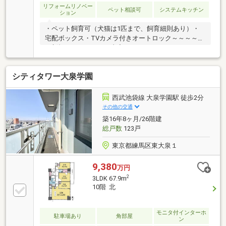
リフォームリノベー
ペット相談可
システムキッチン
ション
・ペット飼育可（犬猫は1匹まで、飼育細則あり）・
宅配ボックス・TVカメラ付きオートロック～～～～～
～新規リノベーション内容～～～～～～
（2026年5月11日完了）・フローリング張替・建具全
室新規交換・クロス張替・システムキッチン新規交
シティタワー大泉学園
換・ユニットバス新規交換・トイレ新規交換・洗面化
粧台新規交換・給湯器新規交換・洗濯機パン新規交
換・ダウンライト新規取付・玄関人感センサー新規取
西武池袋線 大泉学園駅 徒歩2分
付 ・・・等～～～～～～～～～～～～～～～～～～
その他の交通
～～～～～
築16年8ヶ月/26階建
総戸数
123戸
東京都練馬区東大泉１
9,380
万円
2
3LDK 67.9m
10階 北
モニタ付インターホ
駐車場あり
角部屋
ン