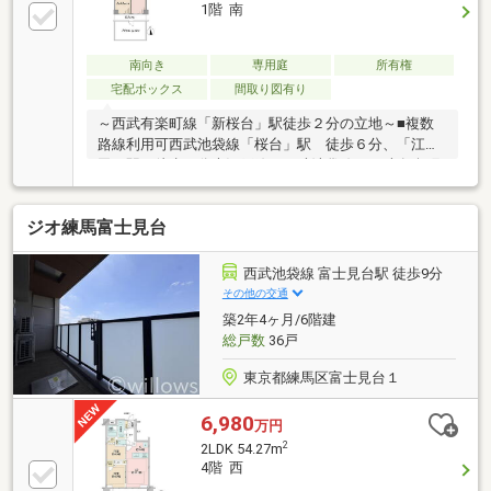
備したスッキリな居室～～～～～～～～～～～～～～
1階 南
～～～～～～～～◆頭金0円から購入可!長期低金利50
年ローン!◆提携銀行多数、住宅ローンご相談くださ
い!◆車でまとめてご案内!自宅まで送迎も可能!◆年中
南向き
専用庭
所有権
無休!即日対応させていただきます!
宅配ボックス
間取り図有り
～西武有楽町線「新桜台」駅徒歩２分の立地～■複数
路線利用可西武池袋線「桜台」駅 徒歩６分、「江古
田」駅 徒歩８分大江戸線・西武池袋線・西武有楽町
線「練馬」駅徒歩１５分■専有面積：５１．５７平
米 ２LDK■バルコニー面積：６．４８㎡■専用庭面
ジオ練馬富士見台
積：１８．３６㎡■宅配BOX、防犯カメラ設置
西武池袋線 富士見台駅 徒歩9分
その他の交通
築2年4ヶ月/6階建
総戸数
36戸
東京都練馬区富士見台１
6,980
万円
2
2LDK 54.27m
4階 西