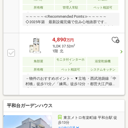
ン
所有権
管理人常駐
ペット相談可
～～～～～≪Recommended Points≫～～～～～
◇2025年築 最新設備完備で住み心地抜群です
◇≪60.06㎡の2SLDK≫WIC・SIC完備で収納豊富◇生
活音を気にしなくていい階下住戸無し1階です◇バル
コニー面サッシに防犯センサーがついてます◇24時間
4,890
万円
セキュリティシステムで毎日の暮らしも安全◇大切な
2
1LDK 37.52m
家族と一緒に暮らせるペット飼育可物件～～～～～～
1階 北
～～～～～～～～～～～～～～～～◆頭金0円から購
入可!長期低金利50年ローン!◆提携銀行多数、住宅ロ
モニタ付インターホ
角部屋
浴室乾燥機
ン
ーンご相談下さい!◆車でまとめてご案内!自宅まで送
所有権
ペット相談可
システムキッチン
迎も可!◆年中無休!即日対応させていただきます!
◆5000円QUOプレゼントキャンペーン♪◆フジテレビ
－物件のおすすめポイント－ ▼立地 ・西武池袋線「中
等でCM放映♪
村橋」徒歩11分／「練馬」徒歩12分 ・都営大江戸線
「練馬」徒歩14分 ▼特徴 ・2025年2月築 ・お掃除しや
すい全居室フローリング仕様 ・バルコニーに面するLD
・2面採光の洋室約5帖 ・ペット相談可能(細則有) ・24
平和台ガーデンハウス
時間ゴミ出し可能 ▼設備 ・浄水器 ・IHクッキングヒ
ーター ・浴室乾燥機 ・モニタ付オートロック ・防犯
カメラ ・宅配ボックス ▼周辺環境 ・ライフ練馬中村
東京メトロ有楽町線 平和台駅 徒
北店 徒歩2分(約140m) ■ ご希望の住まい探しをお手伝
歩13分
いします ━━━━━・・・ 物件の詳細・ご相談はお気
その他の交通