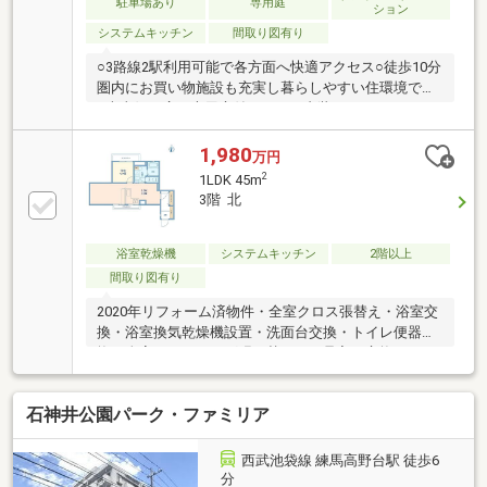
駐車場あり
専用庭
ション
システムキッチン
間取り図有り
○3路線2駅利用可能で各方面へ快適アクセス○徒歩10分
圏内にお買い物施設も充実し暮らしやすい住環境です
○南東側に広々専用庭付き3LDK○内装リノベーション
で設備一新 綺麗なお部屋で新生活をスタートできま
す！○ご内覧予約受付中です。 お気軽にお問い合わ
1,980
万円
せください！
2
1LDK 45m
3階 北
浴室乾燥機
システムキッチン
2階以上
間取り図有り
2020年リフォーム済物件・全室クロス張替え・浴室交
換・浴室換気乾燥機設置・洗面台交換・トイレ便器交
換・全室フローリング張り替え・下足入れ交換・クロ
ーゼット新規設置・ガスコンロ交換・クッションフロ
ア交換・建具交換・TVモニター付インターフォン設置
石神井公園パーク・ファミリア
西武池袋線 練馬高野台駅 徒歩6
分