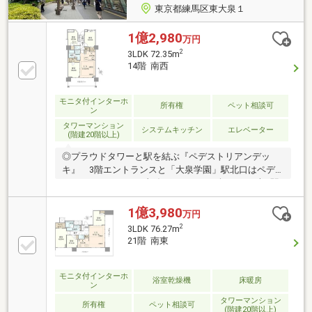
東京都練馬区東大泉１
1億2,980
万円
2
3LDK 72.35m
14階 南西
モニタ付インターホ
所有権
ペット相談可
ン
タワーマンション
システムキッチン
エレベーター
(階建20階以上)
◎プラウドタワーと駅を結ぶ『ペデストリアンデッ
キ』 3階エントランスと「大泉学園」駅北口はペデ
ストリアンデッキで直結 雨の日でも傘をささずに駅
へ。1階からはタクシープールやバス乗り場に アク
セスでき、電車以外の交通手段もスムーズに利用でき
1億3,980
万円
ます。◎駅前再開発プロジェクトによる、 住宅・商
2
3LDK 76.27m
業・公益施設が一体となったタワーマンション◎【ウ
21階 南東
ォークインクローゼット】や納戸など収納スペース豊
富◎【専用トランクルーム】お部屋専用スペースで季
節物も収納可。◎【ペット】飼育可能（規約制限有）
モニタ付インターホ
浴室乾燥機
床暖房
ン
◎【オートロック、宅配ボックス】
タワーマンション
所有権
ペット相談可
(階建20階以上)