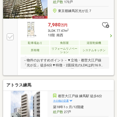
総戸数
173戸
東京都練馬区光が丘７
7,980
万円
2
3LDK 77.47m
13階 南西
駐車場あり
角部屋
浴室乾燥機
リフォームリノベー
所有権
システムキッチン
ション
－物件のおすすめポイント－▼立地・都営大江戸線
「光が丘」徒歩6分▼特徴・2面採光のLDKは約16.9
帖・全居室に収納スペースを配置・LD含む2部屋に面
する南西向きバルコニー▼設備・食洗機・浴室乾燥機
▼2026年8月室内リフォーム内容【交換】キッチン、
アトラス練馬
トイレ、UB、洗面化粧台 等【貼替】フローリング、
壁・天井クロス【その他】エアコン1基設置 他▼周辺
環境・練馬区立光が丘春の風小学校 徒歩4分(約
都営大江戸線 練馬駅 徒歩6分
290m)・イオン練馬店 徒歩7分(約500m)■ ご希望の住
その他の交通
まい探しをお手伝いします ━━━━━・・・物件の詳
築18年1ヶ月/12階建
細・ご相談はお気軽にお問い合わせください。
総戸数
27戸