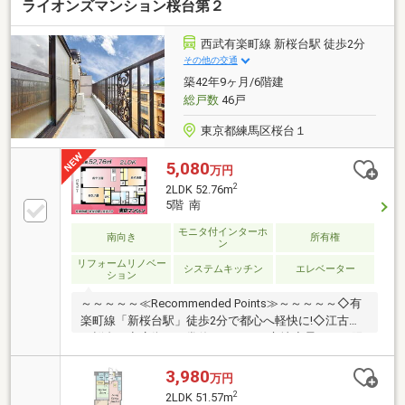
ライオンズマンション桜台第２
西武有楽町線 新桜台駅 徒歩2分
その他の交通
築42年9ヶ月/6階建
総戸数
46戸
東京都練馬区桜台１
5,080
万円
2
2LDK 52.76m
5階 南
モニタ付インターホ
南向き
所有権
ン
リフォームリノベー
システムキッチン
エレベーター
ション
～～～～～≪Recommended Points≫～～～～～◇有
楽町線「新桜台駅」徒歩2分で都心へ軽快に!◇江古田
や桜台の商店街を日常使いができる立地◇柔らかな陽
光が心地よく差し込む南向きの部屋◇新耐震基準に適
合して確かな安心感に守られる◇開放的な対面式キッ
3,980
万円
チンで日々の料理も快適に◇WICなど豊富な収納を配
2
2LDK 51.57m