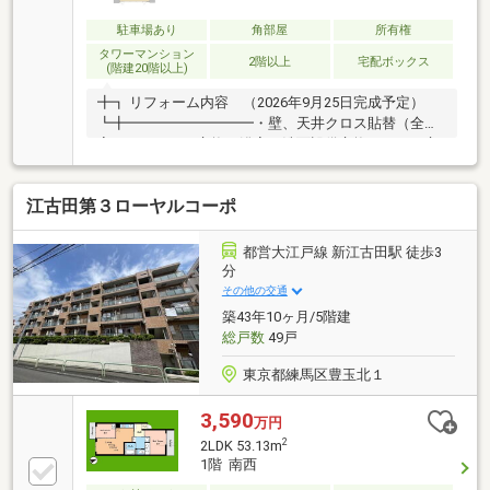
呂追い焚き機能付□浴室換気乾燥機□宅配ＢＯＸ
駐車場あり
角部屋
所有権
タワーマンション
2階以上
宅配ボックス
(階建20階以上)
╋┓ リフォーム内容 （2026年9月25日完成予定）
┗╋━━━━━━━━━・壁、天井クロス貼替（全
室）・キッチン交換・浴室、洗面設備交換・トイレ交
換╋┓ お部屋の特徴┗╋━━━━━━━━━ ▼角部
屋（南×西） ▼通風良好 ▼陽当たり良好 ▼２６
江古田第３ローヤルコーポ
階建地下１階 ７階部分╋┓ マンションの特徴
┗╋━━━━━━━━━ ▼新築時売主：住友不動
産 ▼管理会社：住友不動産建物サービス ▼ペット
都営大江戸線 新江古田駅 徒歩3
飼育可能（管理規約による制限有） ▼宅配ボックス ▼
分
２０１０年１月築
その他の交通
築43年10ヶ月/5階建
総戸数
49戸
東京都練馬区豊玉北１
3,590
万円
2
2LDK 53.13m
1階 南西