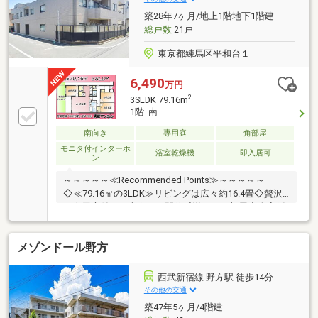
軽にお問い合わせください。
築28年7ヶ月/地上1階地下1階建
総戸数
21戸
東京都練馬区平和台１
6,490
万円
2
3SLDK 79.16m
1階 南
南向き
専用庭
角部屋
モニタ付インターホ
浴室乾燥機
即入居可
ン
～～～～～≪Recommended Points≫～～～～～
◇≪79.16㎡の3LDK≫リビングは広々約16.4畳◇贅沢
な専用庭付き 南向きで開放感溢れるお部屋◇全室採
光設計で、どこにいても明るい空間です◇WIC・納
戸・床下収納完備で収納力豊富です◇「平和台駅」か
メゾンドール野方
ら歩いて13分 移動便利な環境です◇ビッグエー徒歩
3分 コンビニも近くお買い物便利◇小学校徒歩5分
中学校も近くお子様の通学も快適◇城北中央公園も近
西武新宿線 野方駅 徒歩14分
く自然豊かな住環境です◇大切な家族と一緒に暮らせ
その他の交通
るペット飼育可物件◇新耐震基準にしっかり適合した
築47年5ヶ月/4階建
安心の構造です～～～～～～～～～～～～～～～～～