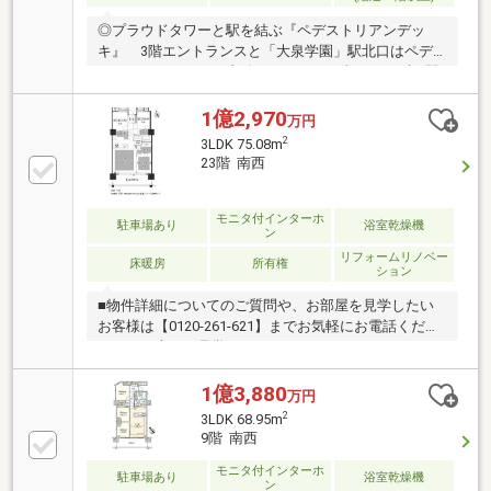
◎プラウドタワーと駅を結ぶ『ペデストリアンデッ
キ』 3階エントランスと「大泉学園」駅北口はペデ
ストリアンデッキで直結 雨の日でも傘をささずに駅
へ。1階からはタクシープールやバス乗り場に アク
セスでき、電車以外の交通手段もスムーズに利用でき
1億2,970
万円
ます。◎駅前再開発プロジェクトによる、 住宅・商
2
3LDK 75.08m
業・公益施設が一体となったタワーマンション◎【ウ
23階 南西
ォークインクローゼット】◎【専用トランクルーム】
お部屋専用スペースで季節物も収納可。◎【ペット】
飼育可能（規約制限有）◎【オートロック、宅配ボッ
モニタ付インターホ
駐車場あり
浴室乾燥機
ン
クス】
リフォームリノベー
床暖房
所有権
ション
■物件詳細についてのご質問や、お部屋を見学したい
お客様は【0120-261-621】までお気軽にお電話くださ
いませ（当日も見学可）■スター・マイカ・レジデン
スは、スター・マイカ・ホールディングス（東証プラ
イム上場）のグループ会社です○令和8年6月16日 リ
1億3,880
万円
フォーム済み・クロス張替・キッチン一部交換・ユニ
2
3LDK 68.95m
ットバス一部交換・トイレ本体交換・洗面台水栓交
9階 南西
換・給湯器交換などご案内・資料のご請求はお気軽に
ご連絡くださいませ ※お電話の場合：0120-261-621※メ
モニタ付インターホ
駐車場あり
浴室乾燥機
ン