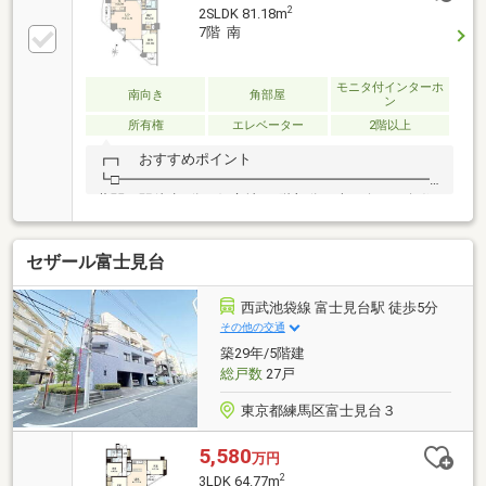
2
2SLDK 81.18m
7階 南
モニタ付インターホ
南向き
角部屋
ン
所有権
エレベーター
2階以上
┏┓ おすすめポイント
┗□━━━━━━━━━━━━━━━━━━━━━━━━━━
蔵関」駅徒歩4分の好立地 ■7階部分・南西向きの角住
戸 ■専有面積81.18m2のゆとりある住空間 ■LDK約20.6
帖 ■対面式カウンターキッチン ■キッチン横に窓があ
セザール富士見台
り、換気が可能 ■全居室がバルコニーに面した設計 ■
各居室に収納＋廊下収納あり■3LDK＋Sにも変更可能
（別途費用要）■浴室1418サイズ ■ポーチ付き住戸・
西武池袋線 富士見台駅 徒歩5分
宅配ボックスあり
その他の交通
築29年/5階建
総戸数
27戸
東京都練馬区富士見台３
5,580
万円
2
3LDK 64.77m