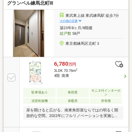
グランベル練馬北町Ⅲ
ッグストアなど環境も充実しております。また、少し
足を伸ばせば、武蔵関公園のように自然が豊かな公園
や緑地があり、散歩や子どもの遊び場としても最適で
東武東上線 東武練馬駅 徒歩7分
す♪【リフォーム内容】●フローユニットバス、トイ
その他の交通
レ、洗面台、システムキッチン、建具交換●フローリ
築23年8ヶ月/8階建
ング張替、壁クロス貼替●ハウスクリーニングお問い
総戸数
58戸
合わせは【０１２０－９４８－２５７】へ！
東京都練馬区北町３
6,780
万円
2
3LDK 70.76m
4階 南東
モニタ付インターホ
駐車場あり
角部屋
ン
浴室乾燥機
床暖房
所有権
扉を開けると広がる、南東角部屋ならではの明るく開
放的な空間。2022年にフルリノベーションを実施し、
デザイン性と機能性を兼ね備えた住まいです。毎日の
家事を劇的に楽にするオーダーキッチンには、大容量