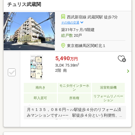
チュリス武蔵関
まずはお気軽に現地をご覧下さいませ。物件の詳細に
ついて、ご見学希望のお客様は下記番号までお気軽に
ご連絡下さい。お問い合わせ専用フリーダイヤル ：０
西武新宿線 武蔵関駅 徒歩7分
１２０－５１０ー００３
その他の交通
築31年7ヶ月/5階建
総戸数
20戸
東京都練馬区関町北１
5,490
万円
2
3LDK 75.38m
2階 南
モニタ付インターホ
南向き
浴室乾燥機
ン
リフォームリノベー
即入居可
所有権
ション
月々１３５，０８６円～♪♪駅徒歩４分のリフォーム済
みマンションです♪♪―― 駅徒歩４分という利便性、
バスアクセスで週末は吉祥寺へも♪ ――南向き住戸な
らではの採光性と風通しの良さが光るリフォーム済の
マンションです。周辺にはスーパー、コンビニ、ドラ