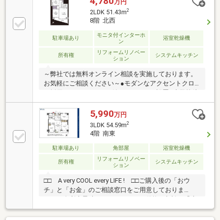
4,780
万円
2
2LDK 51.43m
8階 北西
モニタ付インターホ
駐車場あり
浴室乾燥機
ン
リフォームリノベー
所有権
システムキッチン
ション
～弊社では無料オンライン相談を実施しております。
お気軽にご相談ください～●モダンなアクセントクロ
ス採用●カラーモニター付インターホン設置●小学校徒
歩10分圏内で通学安心ご見学希望の方は赤色『見学予
約』から。資料請求はオレンジ色『資料請求』をクリ
5,990
万円
ック。直接のお問い合わせは03-6905-9710まで。（ス
2
3LDK 54.59m
マートフォンの方は右下青色の電話ボタンをクリッ
4階 南東
ク）■オンライン相談のご案内（※見学予約より受付）
ランチや仕事後の15分で完結！住宅ローン相談やライ
駐車場あり
角部屋
浴室乾燥機
フプランシュミレーションについても全てオンライン
リフォームリノベー
所有権
システムキッチン
ション
での対応が可能となっております。※LINEやメール、
お電話でのやり取りも可能です。
□□ A very COOL every LIFE ! □□ご購入後の「おウ
チ」と「お金」のご相談窓口をご用意しておりま
す！・金利上昇時のリスクヘッジ、借換え相談、繰上
返済のタイミング、各種保険の見直し・・・etc・おウ
チの設備保証や定期点検、駆け付けサービス・・・etc