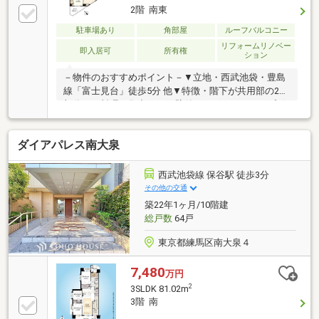
2階 南東
駐車場あり
角部屋
ルーフバルコニー
リフォームリノベー
即入居可
所有権
ション
－物件のおすすめポイント－▼立地・西武池袋・豊島
線「富士見台」徒歩5分 他▼特徴・階下が共用部の2階
部分・お料理に集中できる壁付けキッチン、カップボ
ード付・各洋室に収納有・2箇所にバルコニーを設置
▼設備・オートロック▼2026年7月室内リフォーム内
ダイアパレス南大泉
容【交換】キッチン、UB、洗面化粧台、トイレ、照明
器具 他【張替】クロス、フローリング、フロアタイル
【その他】ハウスクリーニング 等▼周辺環境・キッチ
西武池袋線 保谷駅 徒歩3分
ンコート富士見台店 徒歩5分(約350m)■ ご希望の住ま
その他の交通
い探しをお手伝いします ━━━━━・・・物件の詳
築22年1ヶ月/10階建
細・ご相談はお気軽にお問い合わせください。
総戸数
64戸
東京都練馬区南大泉４
7,480
万円
2
3SLDK 81.02m
3階 南