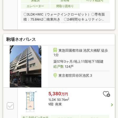
床暖房
所有権
ペット相談可
エレベーター
間取り図有り
〇3LDK+WIC（ウォークインクローゼット）〇専有面
積：75.84m2〇南東向き 〇24時間セキュリティシス
テム〇オートロック〇玄関以外の床の段差をなくすフ
ルフラットフロアを採用〇床暖房（LD部）〇浴室乾燥
機〇二重床を採用〇24時間換気システム〇開口部が大
駒場ネオパレス
きく横にも広いため日当たり、通風良好〇アルコーブ
にトランクルームあり●〇お問い合わせ先〇●野村の仲
介プラス 町田営業部TEL：0120-936-543担当：小
東急田園都市線 池尻大橋駅 徒歩
名 渓太メール：k-ona@nomura-re.co.jp
1分
築57年3ヶ月/地上11階地下1階建
総戸数
124戸
東京都世田谷区池尻３
5,380
万円
2
1LDK 50.76m
9階 南東
モニタ付インターホ