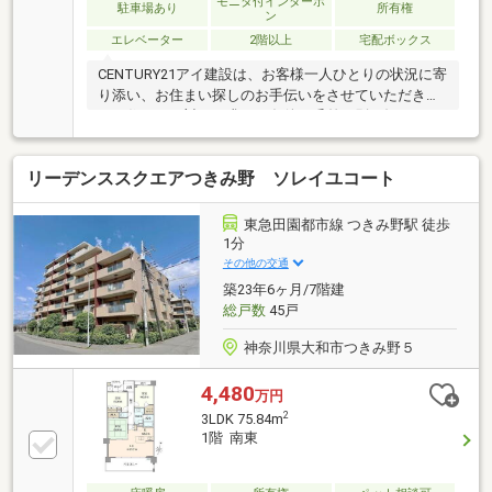
モニタ付インターホ
駐車場あり
所有権
ン
エレベーター
2階以上
宅配ボックス
CENTURY21アイ建設は、お客様一人ひとりの状況に寄
り添い、お住まい探しのお手伝いをさせていただきま
す。住まいに対して求める条件は千差万別。知りたい
情報や不安な気持ちも人それぞれ。だからこそマニュ
アルではなく、お客様にあわせたオーダーメイドのサ
リーデンススクエアつきみ野 ソレイユコート
ポートを。物件探しからその先の新生活も、良き伴走
者として並走させていただきます。多少難しそうなご
条件でも、まずはご相談ください。グループ創業38年
東急田園都市線 つきみ野駅 徒歩
の経験とノウハウ・情報量で、きっとお客様のご期待
1分
にお応えします。いちばん話しやすいいちばん分かり
その他の交通
やすいいちばんワクワクする不動産ネットワークへ
築23年6ヶ月/7階建
CENTURY21アイ建設
総戸数
45戸
神奈川県大和市つきみ野５
4,480
万円
2
3LDK 75.84m
1階 南東