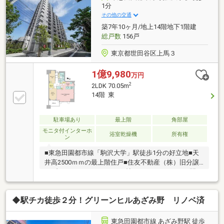
1分
その他の交通
築7年10ヶ月/地上14階地下1階建
総戸数
156戸
東京都世田谷区上馬３
1億9,980
万円
2
2LDK 70.05m
14階 東
駐車場あり
最上階
角部屋
モニタ付インターホ
浴室乾燥機
所有権
ン
■東急田園都市線「駒沢大学」駅徒歩1分の好立地■天
井高2500ｍｍの最上階住戸■住友不動産（株）旧分譲
のブランドマンション■19.8帖のゆとりあるLDKは開口
部が広く明るく解放的■LDKと洋室が分かれた、メリハ
リのある住空間■6.5帖の洋室にはWICがあり収納豊富■
◆駅チカ徒歩２分！グリーンヒルあざみ野 リノベ済
食器洗浄機・浄水器・ディスポーザー・浴室乾燥機付
き～ライフインフォメーション～・マルエツ 真中
店 徒歩3分（約220ｍ）・オオゼキ 野沢店 徒歩4
東急田園都市線 あざみ野駅 徒歩