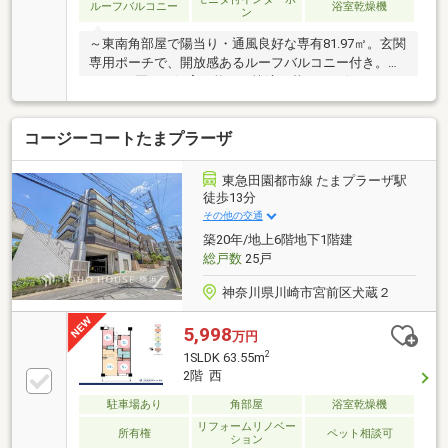
ルーフバルコニー
浴室乾燥機
ン
～東南角部屋で陽当り・通風良好な専有81.97㎡。玄関
専用ポーチで、開放感あるルーフバルコニー付き。ペ
ットは2匹まで飼育可能で、快適に暮らせる住まいで
す～◇2011年2月築 総戸数182戸 専有面積81.97
㎡ ルーフバルコニー面積39.42㎡ 3SLDK 南向き5
コージーコートたまプラーザ
階◇廊下とキッチン、2方向から洗面室にアクセスで
きる家事効率の良い回遊動線◇4LDKに変更可◇パー
ティールーム・キッズルーム等充実の共用施設〇地元
東急田園都市線 たまプラーザ駅
密着のセンチュリー21中央ハウジングならではの各駅
徒歩13分
ごとの主要商業施設や美味しいごはん屋さん情報もご
その他の交通
ざいます！まずはフリーダイヤル0120-78-2121お気軽
築20年/地上6階地下1階建
にお問合せ下さい！
総戸数
25戸
神奈川県川崎市宮前区犬蔵２
5,998
万円
2
1SLDK 63.55m
2階 西
駐車場あり
角部屋
浴室乾燥機
リフォームリノベー
所有権
ペット相談可
ション