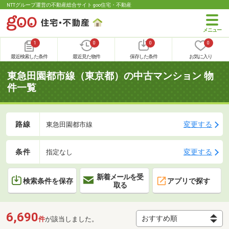
NTTグループ運営の不動産総合サイト goo住宅・不動産
1
0
0
0
最近検索した条件
最近見た物件
保存した条件
お気に入り
東急田園都市線（東京都）の中古マンション 物
件一覧
路線
変更する
東急田園都市線
条件
変更する
指定なし
新着メールを受
検索条件を保存
アプリで探す
取る
6,690
件
が該当しました。