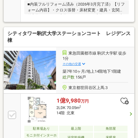
■内装フルリフォーム済み（2026年3月完了済）【リフ
ォーム内容】・クロス張替・床材変更・建具・玄関収
納交換・キッチン交換・ユニットバス交換・トイレ交
換・洗面化粧台ミラー交換・洗濯機パン交換・照明器
具全室交換・電気温水器交換・エアコン全室交換
シティタワー駒沢大学ステーションコート レジデンス
棟
東急田園都市線 駒沢大学駅 徒歩
1分
その他の交通
築7年10ヶ月/地上14階地下1階建
総戸数
156戸
東京都世田谷区上馬３
1億9,980
万円
2
2LDK 70.05m
14階 北東
駐車場あり
最上階
角部屋
モニタ付インターホ
浴室乾燥機
床暖房