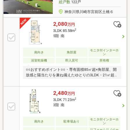
総戸数
122戸
神奈川県川崎市宮前区土橋６
2,080
万円
2
3LDK 85.58m
5階 南
モニタ付インターホ
南向き
角部屋
ン
浴室乾燥機
即入居可
所有権
○○おすすめポイント○○・専有面積85㎡超×角部屋、開
放感と陽当たりを兼ね備えたゆとりの3LDK・21㎡超の
L型バルコニーでアウトドアリビングとしても活用可
能・東急不動産旧分譲×総戸数122戸の安心感あるビッ
グコミュニティ○リフォーム内容（2026年2月完了予
2,480
万円
定）○・クロス、フローリング全面貼替で室内一新・
2
3LDK 71.23m
キッチン、ユニットバス、洗面台、トイレ新規交換な
3階 南
ど○ライフインフォメーション○・富士見台小学校 約
1100m／宮前平中学校 約1400m・いなげや川崎土橋店
約800m／成城石井宮前平店 約1400m空室につき即内
モニタ付インターホ
南向き
駐車場あり
ン
覧可！リノベ済×広さ×角部屋、是非ご覧ください
リフォームリノベー