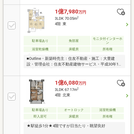
ット飼育可(管理規約による定めあり)◇約37m2のルー
フバルコニー◇南東向き、陽当り良好◇床暖房◇2026
1億7,980
万円
年6月月リノベーション完成全室クロス、ガスコン
2
3LDK 70.05m
ロ、タッチレス水栓、洗面水栓、タンクレス水栓、リ
4階 東
ビングエアコン、カップボード、洗濯パン■TVモニタ
ー付インターホン■24時間ゴミ捨て可ルーフバルコニ
ー使用料37.73m2(月額380円)担当：犬飼 080-4138-
モニタ付インターホ
駐車場あり
角部屋
ン
7200いつでもお気軽にお電話ください！
浴室乾燥機
床暖房
所有権
■Outline・新築時売主：住友不動産・施工：大豊建
設・管理会社：住友不動産建物サービス・平成30年11
月竣工・総戸数156戸・70.05㎡の3LDK住戸・角住戸に
つき通風良好■Access東急田園都市線『駒沢大学』
駅 徒歩1分■Design＆Comfort【2層吹き抜けエント
1億6,080
万円
ランス】アイストップになる黒の壁面が訪れたゲスト
2
3LDK 67.17m
をエレベーターホールへ導きます【中空スラブ工法】
4階 北東
天井に梁の少ない工法が採用されています【S-マルチ
コア】住友不動産オリジナル工法。通常廊下に設置す
る室外機やメーター類、管類をS-マルチコアに格納す
駐車場あり
オートロック
浴室乾燥機
ることで、すっきりとした歩行空間にします
即入居可
床暖房
所有権
★駅徒歩1分★4階ですが日当たり・眺望良好