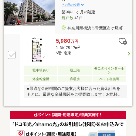
その他の交通
築9年11ヶ月/6階建
総戸数
43戸
神奈川県横浜市青葉区市ケ尾町
5,980
万円
2
3LDK 75.17m
6階 南東
モニタ付インターホ
駐車場あり
最上階
ン
浴室乾燥機
床暖房
ペット相談可
■最適な金融機関のご提案お客様に合った資金計画を
もとに、最適な金融機関をご提案致します！お気軽に
ご相談ください！■豊富な物件情報創業35年の実績を
活かして、様々な最新物件情報をご提供致します！お
気軽にお問い合わせください！〇通話料無料：0120-
53-5555