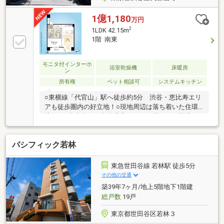
1億1,180
万円
2
1LDK 42.15m
1階 南東
モニタ付インターホ
浴室乾燥機
床暖房
ン
所有権
ペット相談可
システムキッチン
○東横線「代官山」駅へ徒歩約5分 渋谷・恵比寿エリ
アも徒歩圏内の好立地！○現地周辺は落ち着いた住環
境です○南東向き、収納豊富な1LDK○暮らしを快適に
する充実の設備仕様・床暖房・食洗機、浄水器・ミス
トサウナ・浴室換気乾燥暖房機・TVモニター付きオー
パシフィック若林
トロック 等○ペット飼育可（細則有り）○ご内覧予約
受付中です。 お気軽にお問い合わせください！
東急世田谷線 若林駅 徒歩5分
その他の交通
築39年7ヶ月/地上5階地下1階建
総戸数
19戸
東京都世田谷区若林３