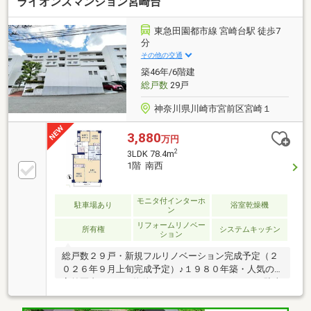
ライオンズマンション宮崎台
東急田園都市線 宮崎台駅 徒歩7
分
その他の交通
築46年/6階建
総戸数
29戸
神奈川県川崎市宮前区宮崎１
3,880
万円
2
3LDK 78.4m
1階 南西
モニタ付インターホ
駐車場あり
浴室乾燥機
ン
リフォームリノベー
所有権
システムキッチン
ション
総戸数２９戸・新規フルリノベーション完成予定（２
０２６年９月上旬完成予定）♪１９８０年築・人気の
宮前区内の３LDK物件！♪＜フルリノベーション・駐車
場・駐輪場完備＞東急田園都市線「宮崎台駅」徒歩７
分の好立地♪＜頭金０円からご購入可能です＞（諸費