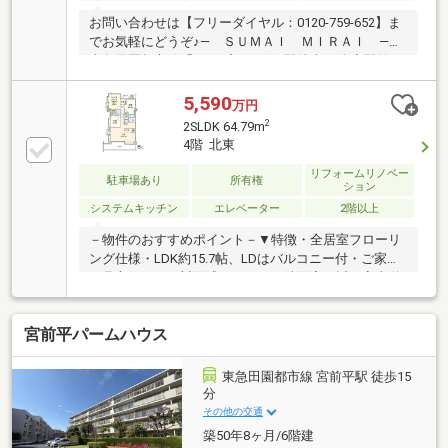
お問い合わせは【フリーダイヤル：0120-759-652】ま
でお気軽にどうぞ♪― ＳＵＭＡＩ ＭＩＲＡＩ ―◆
東急田園都市線「たまプラーザ」駅徒歩13分◆駅前の
賑わいと閑静な住環境をバランスよく享受する立地
◆2022年12月大規模修繕工事実施済み◆2026年3月内
5,590
万円
装リフォーム完了致しました◆オートロック・宅配ボ
2
2SLDK 64.79m
ックス設置の管理体制◆専用使用権付駐車場100％設
4階 北東
置・使用料無償◆豊かなペットライフも楽しめるマン
ションです（細則有）※家具・小物は販売価格に含ま
リフォームリノベー
駐車場あり
所有権
ション
れません。【東宝ハウス横浜】提携銀行 横浜銀行
システムキッチン
エレベーター
2階以上
変動金利35年の場合 金利 年0.92％
－物件のおすすめポイント－▼特徴・全居室フローリ
ング仕様・LDK約15.7帖、LDはバルコニー付・ご家族
を見守りやすい対面式キッチン、洗面室が近く家事動
線良好・各洋室にクローゼット有・窓・収納付の納戸
は約6.2帖、多目的に利用可・敷地内駐車場に無償専用
宮前平パームハウス
区画有(車種による)▼2026年8月室内リフォーム内容
【交換】キッチン、浴室、洗面台、トイレ 等【その
他】クロス・フローリング・CF張替 他▼周辺環境・セ
東急田園都市線 宮前平駅 徒歩15
ブンイレブン川崎犬蔵2丁目店 徒歩3分(約210m)■ ご希
分
望の住まい探しをお手伝いします ━━━━━・・・物
その他の交通
件の詳細・ご相談はお気軽にお問い合わせください。
築50年8ヶ月/6階建