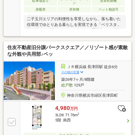
駐車場あり
浴室乾燥機
ン
ガラスを採用・24時間ゴミ捨て可能です
床暖房
所有権
ペット相談可
二子玉川エリアの利便性を享受しながら、落ち着いた
住環境でゆとりある暮らしを実現できる「ベリスタ二
子玉川」。3階部分につき陽当たり・通風良好で、開
放感のある住空間が魅力です。室内は丁寧にお使いい
ただいていたため、良好なコンディションを維持して
住友不動産旧分譲パークスクエア／／リゾート感が素敵
おります。
な外観や共用部♪ペッ
ＪＲ横浜線 長津田駅 徒歩6分
その他の交通
築26年7ヶ月/8階建
総戸数
129戸
神奈川県横浜市緑区長津田町
4,980
万円
2
3LDK 71.76m
5階 南西