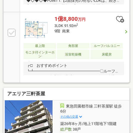
◆◇◆◇◆POINT1.【2面採光の明るいLDKは、続き洋
室と合わせると約23帖超の広々とした空間使いも可
能】POINT2.【納戸などを備えた豊富な収納力！床暖
房やエコカラット、浴室乾燥機を装備した充実の設
1億8,800
万円
備・仕様】POINT3.【南ワイドバルコニーは陽当り良
2
3LDK 91.92m
好！ハンギングプランターで彩り豊かにするのもおす
9階 南東
すめ♪】POINT4.【豊かな自然と都会的な利便性、穏や
かな住環境が調和する用賀エリアで上質な暮らしが叶
います】
最上階
角部屋
ルーフバルコニー
◇◆◇◆◇◆◇◆◇◆◇◆◇◆◇◆◇◆『スーモを
モニタ付インターホ
浴室乾燥機
床暖房
ン
見て』とお伝えいただくとスムーズです～東急リバブ
ル用賀センターまでお問い合わせ下さい～
┏□ おすすめポイント
┗┻━━━━━━━━━━━━━━━━━〇ルーフバ
ルコニーから各方面が見渡せるパノラマビュー〇地下
1階にトランクルーム有（使用料無償）〇エントラン
スは、ハンズフリーキーによるノンタッチ開錠〇ゴミ
アエリア三軒茶屋
置き場は24時間ゴミ出し可┏□2020年6月リフォーム履
歴有┗┻━━━━━━━━━━━━━━━━━〇シス
テムキッチン交換（水栓一体型浄水器・食洗器付）〇
東急田園都市線 三軒茶屋駅 徒歩
ユニットバス交換（1616サイズ、追焚き機能、浴室乾
6分
燥機付）〇トイレ交換（ウォシュレット付）〇洗面化
その他の交通
粧台、洗濯防水パン交換〇LD部分に床暖房設置〇壁
築26年8ヶ月/地上11階地下1階建
紙・フローリング・給湯器・照明・建具・下駄箱交換
総戸数
38戸