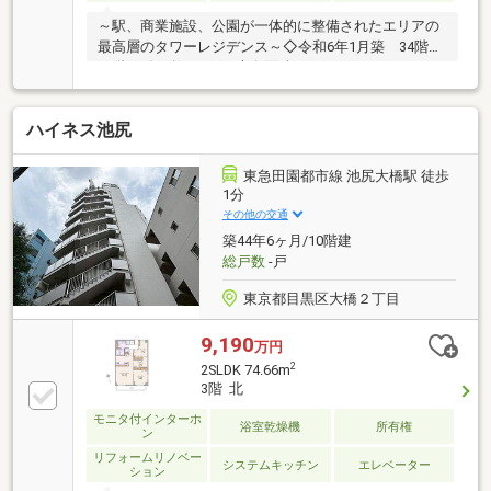
～駅、商業施設、公園が一体的に整備されたエリアの
最高層のタワーレジデンス～◇令和6年1月築 34階建
16階 総戸数375戸 専有面積 71.11㎡ 3LDK＋
WIC◇大切なペット飼育可＊細則による◇東急セキュ
リティの24時間オンラインセキュリティシステム！◇
ハイネス池尻
大きな空と緑を見晴らす天空のラウンジ21階！◇ゲス
トの宿泊からデイユースまで使えるゲストルーム！◇
日中の管理人加え、夜間は警備員が常駐することで24
東急田園都市線 池尻大橋駅 徒歩
時間有人管理体制！◇充実の共用施設・コンシュルジ
1分
ュサービス・カーシェアステーション・洗車スペー
その他の交通
ス・急速充電スペース・宅配型トランクルーム・各階
築44年6ヶ月/10階建
ゴミ置き場etc・・・
総戸数
-戸
東京都目黒区大橋２丁目
9,190
万円
2
2SLDK 74.66m
3階 北
モニタ付インターホ
浴室乾燥機
所有権
ン
リフォームリノベー
システムキッチン
エレベーター
ション