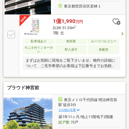
東京都世田谷区若林１
1億1,990
万円
2
2LDK 51.25m
7階 北
駐車場あり
角部屋
ルーフバルコニー
モニタ付インターホ
即入居可
床暖房
ン
まずはお気軽に現地をご覧下さいませ。物件の詳細に
ついて、ご見学希望のお客様は下記番号までお気軽に
ご連絡下さい。お問い合わせ専用フリーダイヤル
【0120-104-124】
プラウド神宮前
東京メトロ千代田線 明治神宮前
駅 徒歩3分
その他の交通
築1年11ヶ月/地上11階地下2階建
総戸数
73戸