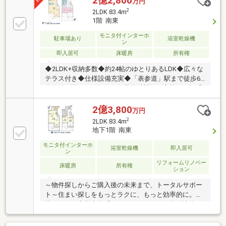
2億2,800
万円
2
2LDK 83.4m
1階 南東
モニタ付インターホ
駐車場あり
浴室乾燥機
ン
即入居可
床暖房
所有権
◆2LDK+収納多数◆約24帖のゆとりあるLDK◆広々な
テラス付き◆仕様設備充実◆「表参道」駅まで徒歩6
分物件の詳細について、ご見学希望のお客様は下記番
号までお気軽にご連絡下さい。お問い合わせ専用フリ
ーダイヤル 【0120-104-633】
2億3,800
万円
2
2LDK 83.4m
地下1階 南東
モニタ付インターホ
浴室乾燥機
即入居可
ン
リフォームリノベー
床暖房
所有権
ション
～物件探しからご購入後の未来まで、トータルサポー
ト～住まい探しをもっとラクに、もっと効率的に。弊
社発行のお客様専用「マイページ」なら、物件比較や
内見予約、周辺環境のチェックまでスマホで完結。よ
く行く場所へのルートや所要時間がわかる「Door to