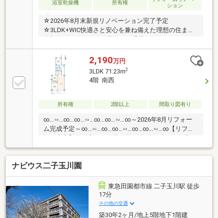
浴室乾燥機
所有権
ション
☆2026年8月末新規リノベーション完了予定
☆3LDK+WIC快適さと安心を兼ね備えた理想の住まい♪
大切なペットと一緒に暮らせる環境です。リフォーム
完成前でもご見学できます！メーカー、仕様、色合
い、細かくご説明いたします【内装リノベーション箇
2,190
万円
所一覧】・システムキッチン 食洗機・浄水器付き・
2
3LDK 71.23m
ユニットバス 換気乾燥暖房機付き・洗面化粧台・ト
4階 南西
イレ 節水・温水洗浄・建具・フローリング、フロア
タイル貼替・クロス貼替 など・給湯器 等
所有権
2階以上
間取り図有り
∞…∽…∞…∞…∽…∞…∞…∽…∞～2026年8月リフォー
ム完成予定～∞…∽…∞…∞…∽…∞…∞…∽…∞【リフォ
ーム内容】〇全室クロス貼り換え〇フローリング張り
替え〇キッチン交換〇浴室交換〇洗面台交換〇トイレ
交換〇建具交換〇ハウスクリーニングetc...【周辺環
ナビウス二子玉川園
境】〇フジ南平台まで徒歩7分（約550m）〇ファミリ
ーマート宮前犬蔵1丁目店まで徒歩8分（約580m）〇
クリエイトSD川崎土橋店まで徒歩7分（約500m）〇鎌
東急田園都市線 二子玉川駅 徒歩
田クリニック南平台まで徒歩6分（約480m）〇川崎市
17分
宮前区役所まで徒歩12分（約900m）
その他の交通
築30年2ヶ月/地上5階地下1階建