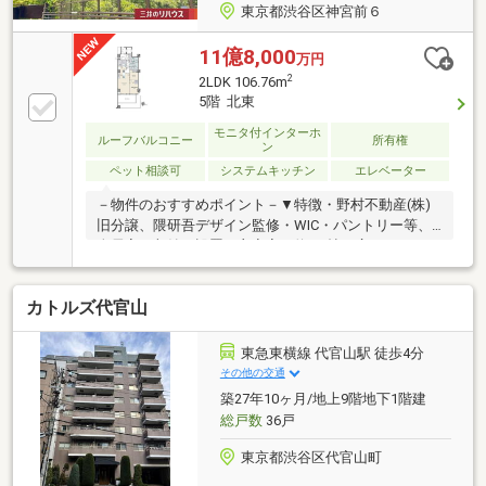
東京都渋谷区神宮前６
11億8,000
万円
2
2LDK 106.76m
5階 北東
モニタ付インターホ
ルーフバルコニー
所有権
ン
ペット相談可
システムキッチン
エレベーター
－物件のおすすめポイント－▼特徴・野村不動産(株)
旧分譲、隈研吾デザイン監修・WIC・パントリー等、
全居室に収納を設置・主寝室は約9.1帖の広さ・トラン
クルーム(約3.18平米)・サイクルトランクルーム(約
3.20平米)有・ゲストルーム等の共用施設有(一部有
カトルズ代官山
料)・コンシェルジュサービス有・大型犬飼育可能(3階
以上／細則有)▼設備・2ボウル洗面台・トイレ2ヶ所※
プライベートロッカー約1.29平米は専有面積に含む※別
東急東横線 代官山駅 徒歩4分
途、専用駐車場使用料、月額71000円要■ ご希望の住
その他の交通
まい探しをお手伝いします ━━━━━・・・物件の詳
築27年10ヶ月/地上9階地下1階建
細・ご相談はお気軽にお問い合わせください。
総戸数
36戸
東京都渋谷区代官山町