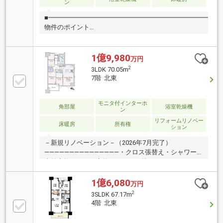
ン
■━━━━━━━━━━━━━━━━━━━━━━━━━■
物件のポイント
■━━━━━━━━━━━━━━━━━━━━━━━━
●住友不動産(株)旧分譲のブランドシリーズ 「シ
ティタワー」シリーズ 2018年竣工 ●最上階プレミ
1億9,980
万円
アム住戸 眺望良好なお部屋です。 ●ディス
2
3LDK 70.05m
ポーザー、食洗機、浴室乾燥、 床暖房等、充実
7階 北東
した住宅設備 ●◎ペット飼育可 ※規約制限有り
モニタ付インターホ
角部屋
浴室乾燥機
ン
リフォームリノベー
床暖房
所有権
ション
－新規リノベーション－（2026年7月完了）
―――――――――――――――・クロス張替え・シャワー
水栓交換・トイレ交換・ ・・・等
―――――――――――――――－物件の特徴－・ペット飼
育可（別途、細則有り）・住友不動産株式会社旧分
1億6,080
万円
譲・大豊建設株式会社施工・オートロック・宅配ボッ
2
3SLDK 67.17m
クス
4階 北東