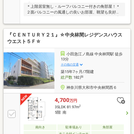
＊上階居室無し・ルーフバルコニー付きの角部屋！＊
２面バルコニーの風通しの良いお部屋、眺望も良好で
す。＊タイル貼りと、コンクリート打ち放しを組み合
わせた洗練されたデザインの外観！＊２４時間受け取
り可能な宅配ボックスでスマートな暮らしを実現しま
『ＣＥＮＴＵＲＹ２１』☆中央林間レジデンスハウス
す。＊大切なペットと一緒に暮らせる「ペット飼育可
（細則有）」のマンションです。＊キッチンに窓があ
ウエスト５Ｆ☆
るため、お料理中にも光が差し込みます。
小田急江ノ島線 中央林間駅 徒歩
13分
その他の交通
築15年7ヶ月/7階建
総戸数
182戸
神奈川県大和市中央林間西６
4,700
万円
2
3SLDK 81.97m
5階 南
南向き
駐車場あり
角部屋
モニタ付インターホ