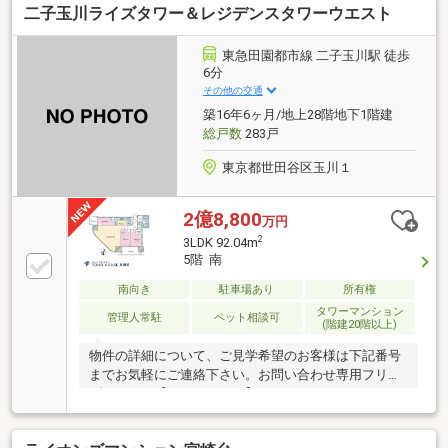
二子玉川ライズタワー＆レジデンスタワーウエスト
Door機能」で、通勤・通学時間もスムーズに検索でき
ます。東宝ハウス大田東京では、物件のご紹介にとど
まらず、独自の会員サービス「TOHO HOUSE CLUB」
東急田園都市線 二子玉川駅 徒歩
や「未来カレンダー」を活用したライフプランニング
6分
を通じて、ご入居後もお客様の安心と豊かな暮らしに
その他の交通
寄り添い続けます。
築16年6ヶ月/地上28階地下1階建
総戸数
283戸
東京都世田谷区玉川１
2億8,800
万円
2
3LDK 92.04m
5階 南
南向き
駐車場あり
所有権
タワーマンション
管理人常駐
ペット相談可
(階建20階以上)
物件の詳細について、ご見学希望のお客様は下記番号
までお気軽にご連絡下さい。お問い合わせ専用フリー
ダイヤル 【0120-104-633】