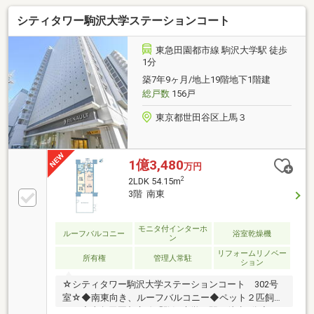
シティタワー駒沢大学ステーションコート
東急田園都市線 駒沢大学駅 徒歩
1分
築7年9ヶ月/地上19階地下1階建
総戸数
156戸
東京都世田谷区上馬３
1億3,480
万円
2
2LDK 54.15m
3階 南東
モニタ付インターホ
ルーフバルコニー
浴室乾燥機
ン
リフォームリノベー
所有権
管理人常駐
ション
☆シティタワー駒沢大学ステーションコート 302号
室☆◆南東向き、ルーフバルコニー◆ペット２匹飼育
可！◇東急田園都市線「駒沢大学」駅 徒歩1分◇ペ