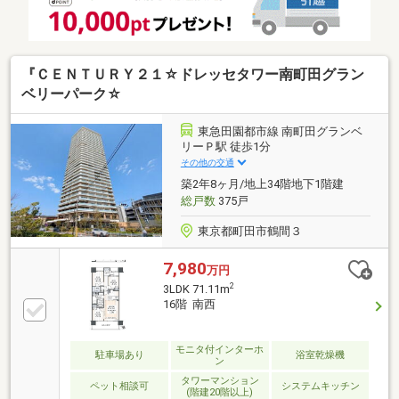
『ＣＥＮＴＵＲＹ２１☆ドレッセタワー南町田グラン
ベリーパーク☆
東急田園都市線 南町田グランベ
リーＰ駅 徒歩1分
その他の交通
築2年8ヶ月/地上34階地下1階建
総戸数
375戸
東京都町田市鶴間３
7,980
万円
2
3LDK 71.11m
16階 南西
モニタ付インターホ
駐車場あり
浴室乾燥機
ン
タワーマンション
ペット相談可
システムキッチン
(階建20階以上)