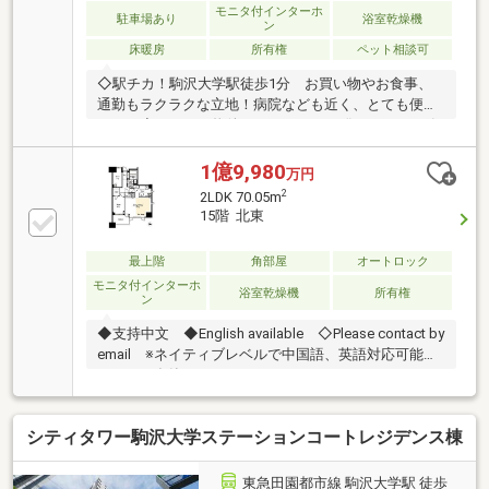
モニタ付インターホ
駐車場あり
浴室乾燥機
ン
床暖房
所有権
ペット相談可
◇駅チカ！駒沢大学駅徒歩1分 お買い物やお食事、
通勤もラクラクな立地！病院なども近く、とても便利
です！◇ペット可物件 ワンちゃんや猫ちゃんと一緒
にお住まいいただけます。 バルコニーにはお子さま
のプールやペットの足洗い場としても利用可能な水栓
1億9,980
万円
がございます！◇安心セキュリティ等 ダブルオート
2
2LDK 70.05m
ロックやハンズフリーキー、24時間オンラインセキュ
15階 北東
リティシステム、耐震ドアなど◇徒歩1分で傘要ら
ず！ 大きな通りは近いですが静かな住空間を確保し
最上階
角部屋
オートロック
ております。◆見学予約は24時間受付の【資料請求(無
モニタ付インターホ
料)】までどうぞ！ お急ぎの方は【電話で問い合わせ
浴室乾燥機
所有権
ン
(通話料無料)】をご利用下さい♪
◆支持中文 ◆English available ◇Please contact by
email ※ネイティブレベルで中国語、英語対応可能な
スタッフ在籍
シティタワー駒沢大学ステーションコートレジデンス棟
東急田園都市線 駒沢大学駅 徒歩