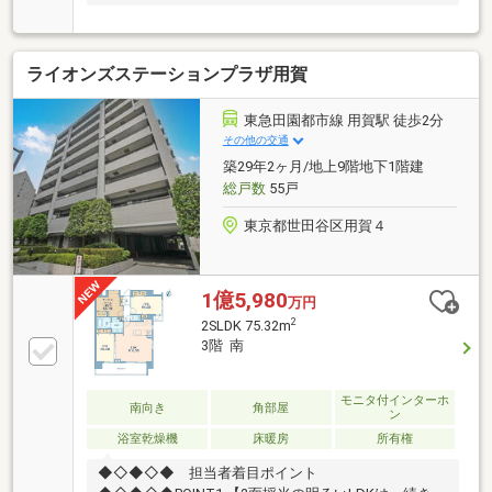
ライオンズステーションプラザ用賀
東急田園都市線 用賀駅 徒歩2分
その他の交通
築29年2ヶ月/地上9階地下1階建
総戸数
55戸
東京都世田谷区用賀４
1億5,980
万円
2
2SLDK 75.32m
3階 南
モニタ付インターホ
南向き
角部屋
ン
浴室乾燥機
床暖房
所有権
◆◇◆◇◆ 担当者着目ポイント