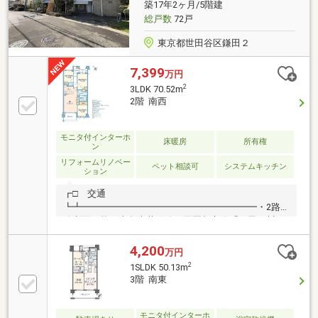
配ボックス完備・東急建設(株)施工
築17年2ヶ月/5階建
総戸数
72戸
東京都世田谷区鎌田２
7,399
万円
2
3LDK 70.52m
2階 南西
モニタ付インターホ
床暖房
所有権
ン
リフォームリノベー
ペット相談可
システムキッチン
ション
┏□ 交通
┗┻━━━━━━━━━━━━━━━━━━━・2路
線利用可能 東急大井町線・田園都市線「二子玉川」
駅 徒歩25分┏□ 物件の特徴
┗┻━━━━━━━━━━━━━━━━━━━・新規
4,200
万円
リノベーション住戸（2026年8月上旬完成予定）・オ
2
1SLDK 50.13m
ートロック・宅配ＢＯＸ有・ペット飼育可能（細則に
3階 南東
よる制限有）・道路からエントランスにはスロープ設
置・間取りタイプ：3LDKにつき幅広い用途にご利用い
ただけます・二重床、二重天井採用・窓サッシにペア
モニタ付インターホ