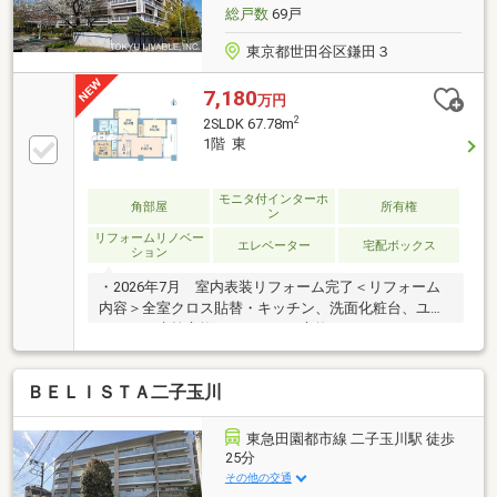
総戸数
69戸
東京都世田谷区鎌田３
7,180
万円
2
2SLDK 67.78m
1階 東
モニタ付インターホ
角部屋
所有権
ン
リフォームリノベー
エレベーター
宅配ボックス
ション
・2026年7月 室内表装リフォーム完了＜リフォーム
内容＞全室クロス貼替・キッチン、洗面化粧台、ユニ
ットバス水栓交換・ガスコンロ交換・ハウスクリーニ
ング等いつでも内見可能です。∽∽∽【アクセス】
∽∽∽東急田園都市線「二子玉川」駅徒歩17分
ＢＥＬＩＳＴＡ二子玉川
∽∽∽【物件ポイント】∽∽∽・バス便も利用可能～バ
ス乗車8分「世田谷総合高校前」下車徒歩2分～・1階
角住戸・1階ですが植栽が目隠しとなり気になりませ
東急田園都市線 二子玉川駅 徒歩
ん・道路から離れたバルコニー配置で、防犯にも配
25分
慮・TVモニター付きインターホン、オートロック、宅
その他の交通