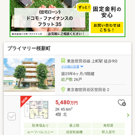
用込み）◆提携住宅ローン 変動金利０.９５０%（年
利）◆一般団体信用生命保険＋がん団信※大手不動産
会社ではない、独立店ならではのきめ細かいサービス
をご提供致します※
プライマリー桜新町
東急世田谷線 上町駅 徒歩9分
その他の交通
築25年6ヶ月/5階建
総戸数
26戸
東京都世田谷区世田谷２
5,480
万円
2
2K 45.6m
4階 北
駐車場あり
最上階
角部屋
ルーフバルコニー
浴室乾燥機
即入居可