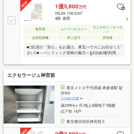
1億5,800
万円
2
3SLDK 138.32m
4階 南西
モニタ付インターホ
角部屋
ルーフバルコニー
ン
浴室乾燥機
即入居可
所有権
■□生涯の「安心」をお届け。東宝ハウスにお任せくだ
さい□■～パシフィック若林の魅力～§2沿線3駅利用可
能・東急世田谷線「若林」駅徒歩5分、「松陰神社
前」駅徒歩8分・東急田園都市線「三軒茶屋」駅徒歩
14分§LDK約24.56帖！隣接する洋室は約16.6帖。ゆと
エクセラージュ神宮前
りある空間が広がる住まいです。§東側にルーフバル
コニー、西側にバルコニーが設置されています。§ペ
ット飼育可(規約有)。§2026年6月内装リフォーム内容
東京メトロ千代田線 表参道駅 徒
【貼替】クロス(一部エコカラット)、フローリング
歩6分
【交換】キッチン、浴室、洗面化粧台、トイレ、給湯
その他の交通
器、建具、照明【その他】給排水管更新、エアコン設
築29年6ヶ月/地上6階地下1階建
置(LDK)、ルームクリーニング
総戸数
14戸
東京都渋谷区神宮前５