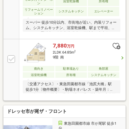
浴室乾燥機
所有権
ン
リフォームリノベー
システムキッチン
エレベーター
ション
スーパー 徒歩10分以内、市街地が近い、内装リフォー
ム、システムキッチン、浴室乾燥機、駅まで平坦、Ｌ
ＤＫ１５畳以上、総合病院 徒歩10分以内、東南向き、
温水洗浄便座、ＴＶモニタ付インターホン、リノベー
ション、全居室フローリング、平坦地、エレベーター
7,880
万円
2
2LDK 64.85m
9階 南
南向き
駐車場あり
角部屋
浴室乾燥機
所有権
システムキッチン
〔交通アクセス〕・東急田園都市線「池尻大橋」駅
徒歩1分〔物件概要〕・駒場ネオパレス・築年月：
1969年6月築・地上11階建て地下1階 9階部分・専有面
積：64.85㎡（19.61坪）・間取り：2LDK・向き：南・
現況：空室・新築時売主：フランスベッド株式会社・
ドレッセ市が尾ザ・フロント
施工会社：大成建設株式会社・管理会社：日本ハウズ
イング株式会社（管理方式：日勤）
東急田園都市線 市が尾駅 徒歩1
分