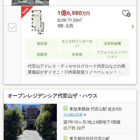
1億6,980
万円
2
2LDK 71.26m
5階 北西
モニタ付インターホ
角部屋
浴室乾燥機
ン
リフォームリノベー
床暖房
所有権
ション
代官山アドレス・ディセやログロード代官山などの商
業施設がすぐそこ！◎内装新規リノベーション！・キ
ッチン交換・浴室交換・洗面化粧台交換・トイレ交
換・電気温水器新規交換・床暖房新規交換(LDK)・エ
アコン新規交換(全室) 等【マンション設備】エレベー
オープンレジデンシア代官山ザ・ハウス
ター/防犯カメラ/オートロック/宅配ボックスモニター
付きインターホン/インターネット設備/敷地内ゴミ置
き場(24時間ゴミ出し可)～アフターサービス延長保証
東急東横線 代官山駅 徒歩5分
あり～お引き渡し後に発生した対象設備の故障につい
その他の交通
ての修理・交換保証期間が通常２年のところ、５年に
築7年10ヶ月/地上6階地下1階建
延長可能！（※諸条件あり）詳細は担当者までお問合
総戸数
22戸
せください！
東京都渋谷区代官山町