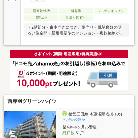
浴室乾燥機
所有権
システムキッチン
2階以上
間取り図有り
・2階部分・東南向きにつき、陽当り・眺望良好の明
るい住空間・新耐震基準のマンション・複数路線が利
用可能な「赤羽」駅も生活圏に収まり、日々の生活利
便性の高い立地・マンションのすぐ近く(徒歩1分)に稲
付公園があり、身近に緑を感じられるロケーション・
2025年5月 システムキッチン交換■Life Information・
稲付公園まで 約10m・オーケー 十条店まで 約560m・
ファミリーマート 十条仲原三丁目店まで 約590ｍ・ロ
ーソン 赤羽稲付店まで 約720m・北区立西が丘小学校
まで 約490m・スギドラッグ 赤羽南店まで 約790m・
アミカ赤羽西口店まで 約860m
西赤羽グリーンハイツ
都営三田線 本蓮沼駅 徒歩10分
その他の交通
築48年9ヶ月/6階建
総戸数
51戸