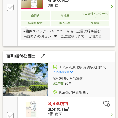
2
2LDK 55.33m
2階 南
モニタ付インターホ
南向き
角部屋
ン
浴室乾燥機
即入居可
所有権
■物件スペック・バルコニーからは公園の緑を望む
南西向きの明るいLDK 全居室窓付きで 心地の良い
風が通り抜ける快適な空間・下階には住戸がないため
階下を気にしない のびやかな毎日■立地・赤羽駅徒
歩5分、東京・池袋まで直通で 通勤やお出かけも快
藤和稲付公園コープ
適に・保育園、小学校まで徒歩5分圏内 子育てに寄
り添うロケーションです・家の目の前には「北区立赤
羽東公園」 お子様と遊んだり夜の気分転換にもおス
ＪＲ京浜東北線 赤羽駅 徒歩15分
スメの 緑に囲まれた住環境■かんたんネット予約が
その他の交通
お勧めです■（1）【見学予約する】ボタンをタップ
築40年8ヶ月/5階建
（2）ご希望の見学日時・集合場所をクリックで 予約
総戸数
20戸
完了
東京都北区赤羽西３
3,380
万円
2
2LDK 52.31m
2階 南東