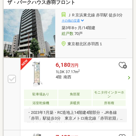
ザ・パークハウス赤羽フロント
と洋室は、シチュエーションに合わせて一体利用可
能。◆WIC＆SIC付き。住空間を広々お使いいただけま
す。◆オートロック・24時間ゴミ出し可・宅配ボック
ＪＲ京浜東北線 赤羽駅 徒歩3分
スなど共用設備が充実。◆ペット飼育可能(規約制限
その他の交通
有)。◆買い物施設や商店街が徒歩10分圏内に揃う、
築3年8ヶ月/14階建
利便性の良さも魅力。◆周辺環境・ローソン志茂三丁
総戸数
70戸
目店／徒歩1分(約70ｍ)
東京都北区赤羽西１
6,180
万円
2
1LDK 37.17m
4階 南西
モニタ付インターホ
駐車場あり
角部屋
ン
浴室乾燥機
床暖房
所有権
・2023年1月築・RC造地上14階建4階部分・JR各線
「赤羽」駅徒歩3分 東京メトロ南北線「赤羽岩淵」
駅徒歩11分【三菱地所レジデンス分譲 ザ・パークハ
ウスシリーズ】・南西向き角部屋・ガス温水式床暖房
（リビングダイニング部分）・ミストサウナ機能付き