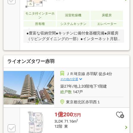
モニタ付インターホ
浴室乾燥機
床暖房
ン
所有権
システムキッチン
エレベーター
●豊富な収納空間●キッチンに備付食器棚完備●床暖房
（リビングダイニングの一部）●インターネット月額
定額利用（金935円/月）等～Life Infomation～■赤羽保
育園・・・・・徒歩4分（約280m）■聖母の騎士幼稚
園・・徒歩5分（約400m）■都の北学園（小学校・中
ライオンズタワー赤羽
学校） ・・・徒歩12分（約960m）■
ダイエー・・・・・・徒歩5分（約380m）■赤羽公
園・・・・・・徒歩3分（約220m）上記は一部のご紹
ＪＲ埼京線 赤羽駅 徒歩4分
介となります。詳細は「担当：小野田」まで！
その他の交通
築27年/地上20階地下1階建
総戸数
147戸
東京都北区赤羽西１
1億200
万円
2
3LDK 71.16m
12階 東