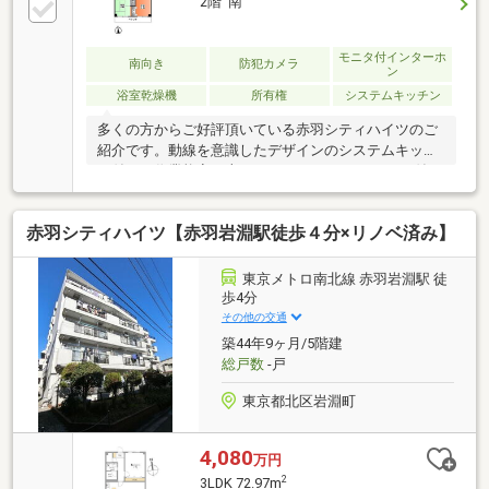
2階 南
モニタ付インターホ
南向き
防犯カメラ
ン
浴室乾燥機
所有権
システムキッチン
多くの方からご好評頂いている赤羽シティハイツのご
紹介です。動線を意識したデザインのシステムキッチ
ン付きで作業能率が上がります。TVインターホン付き
なので、部屋から訪問者の顔を確認できます。
赤羽シティハイツ【赤羽岩淵駅徒歩４分×リノベ済み】
東京メトロ南北線 赤羽岩淵駅 徒
歩4分
その他の交通
築44年9ヶ月/5階建
総戸数
-戸
東京都北区岩淵町
4,080
万円
2
3LDK 72.97m