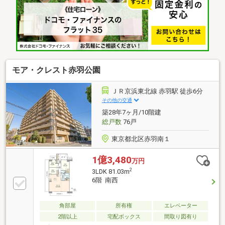
向き住戸となります。 陽当たり・眺望良好です。■
管理会社は三菱地所コミュニティ(株)です。 共用部
の修繕工事も適宜行われており、管理体制良好。
モア・クレスト赤羽公園
ＪＲ京浜東北線 赤羽駅 徒歩6分
その他の交通
築28年7ヶ月/10階建
総戸数
76戸
東京都北区赤羽南１
1億3,480
万円
2
3LDK 81.03m
6階 南西
角部屋
所有権
エレベーター
2階以上
宅配ボックス
間取り図有り