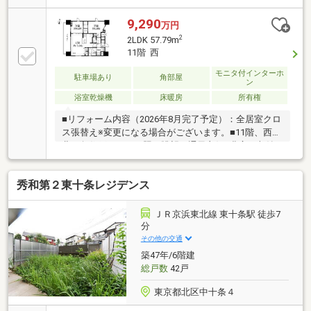
用可能で通勤通学やお出かけに便利◆LDKは洋室との
一体利用で約17.8帖の広々空間にアレンジ可能◆2ヵ所
9,290
万円
のWICとSICが設置されています◆コミュニケーション
2
2LDK 57.79m
が弾む対面式キッチン仕様※その他費用：インターネ
11階 西
ット使用料 月額495円※掲載の室内写真は、実際の室
内写真（2026年7月撮影）および間取り図をもとに、
モニタ付インターホ
駐車場あり
角部屋
ン
CG加工処理で作成した空室イメージとなるため、実際
浴室乾燥機
床暖房
所有権
の室内には傷や汚れ等がある場合がございます。
■リフォーム内容（2026年8月完了予定）：全居室クロ
ス張替え※変更になる場合がございます。■11階、西・
北の角住戸のため日照・眺望・通風良好■豊富な収納
（2WIC、SIC、物入等）■ペット飼育可（細則あり）
■「赤羽岩淵」駅徒歩4分、2駅7路線利用可能‐‐‐◆◇お
秀和第２東十条レジデンス
気軽にお問い合わせください◇◆‐‐‐ご内覧のご予約、
リフォームの詳細や完了時期、お引渡し時期等、物件
についてお気軽にお問い合わせください。◎「見学予
ＪＲ京浜東北線 東十条駅 徒歩7
約」or「資料請求」ボタンより◎お電話：0120-259-
分
422本物件はもちろん、お客様のご希望条件に合った
その他の交通
弊社売主物件のご紹介も可能です。
築47年/6階建
総戸数
42戸
東京都北区中十条４