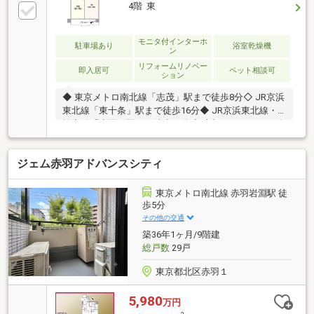
4階 東
モニタ付インターホ
駐車場あり
浴室乾燥機
ン
リフォームリノベー
即入居可
ペット相談可
ション
◆ 東京メトロ南北線「志茂」駅まで徒歩8分◇ JR京浜
東北線「東十条」駅まで徒歩16分◆ JR京浜東北線・
埼京線「赤羽」駅まで徒歩17分◇ 大切なペットと一緒
に暮らせる「ペット飼育可」のマンションです。（※
規約による制限あり）◆ 対面式キッチン × ウォークイ
ジェム赤羽アドバンスシティ
ンクローゼット◇ 大規模修繕工事完了（2024年8月）
【外壁・鉄部塗装工事・防水工事・シーリング工事】
◆ 浴室換気乾燥暖房機 × 追い焚き機能付き◇ 使いや
東京メトロ南北線 赤羽岩淵駅 徒
すい三面鏡付の洗面化粧台◆ トイレ温水洗浄便座 × 操
歩5分
作が楽な壁面リモコン付き◇ エアコン1基新規設置
その他の交通
（LDK）
築36年1ヶ月/9階建
総戸数
29戸
東京都北区赤羽１
5,980
万円