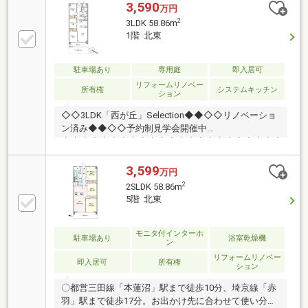
3,590
万円
2
3LDK 58.86m
1階 北東
駐車場あり
専用庭
即入居可
リフォームリノベー
所有権
システムキッチン
ション
◇◇3LDK「西が丘」Selection◆◆◇◇リノベーショ
ン済み◆◆◇◇予約制見学会開催中
◆◆◇◆◇◆◇◆◇◆◇◆◇◆◇◆◇◆◇◆◇◆◇◆
3,599
万円
2
2SLDK 58.86m
5階 北東
モニタ付インターホ
駐車場あり
浴室乾燥機
ン
リフォームリノベー
即入居可
所有権
ション
〇都営三田線「本蓮沼」駅まで徒歩10分、埼京線「赤
羽」駅まで徒歩17分。お出かけ先に合わせて使い分け