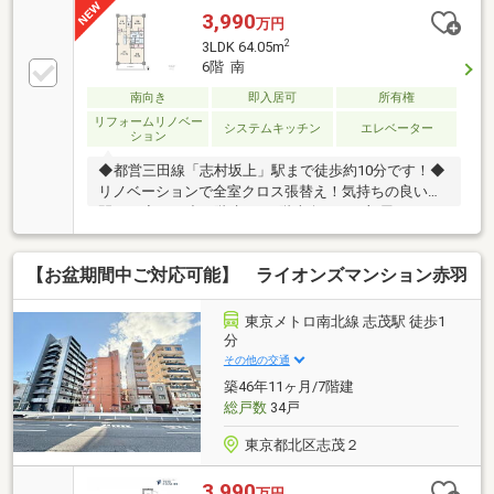
3,990
万円
2
3LDK 64.05m
6階 南
南向き
即入居可
所有権
リフォームリノベー
システムキッチン
エレベーター
ション
◆都営三田線「志村坂上」駅まで徒歩約10分です！◆
リノベーションで全室クロス張替え！気持ちの良い空
間に！◆SRC造11階建て、6階南向きのお部屋につき
陽当たり・眺望良好です！◆全室洋室で使い勝手の良
い3LDKファミリータイプ◆全居室収納付きでお部屋も
【お盆期間中ご対応可能】 ライオンズマンション赤羽
すっきり、空間を有効に使えます◆節水になり、家事
の時短も助けてくれる食洗機付き！◆二部屋にまたが
る嬉しい南向きのバルコニー付き◆エレベーター2基
東京メトロ南北線 志茂駅 徒歩1
完備で、移動も楽々です◆「小豆沢公園」まで徒歩約
分
4分、住環境良好です◆ちょっとしたお買い物に！
その他の交通
「ファミリーマート小豆沢環八通り店」まで徒歩約2
築46年11ヶ月/7階建
分！
総戸数
34戸
東京都北区志茂２
3,990
万円