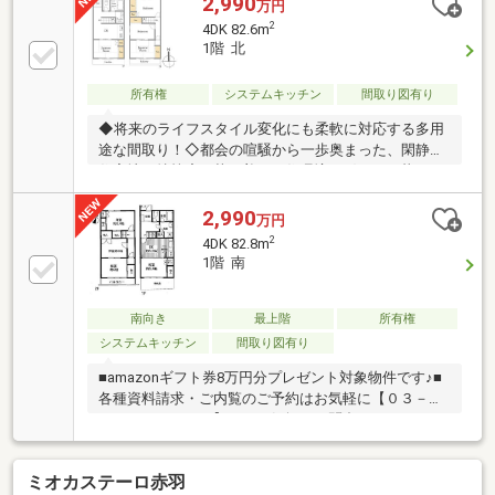
2,990
万円
2
4DK 82.6m
1階 北
所有権
システムキッチン
間取り図有り
◆将来のライフスタイル変化にも柔軟に対応する多用
途な間取り！◇都会の喧騒から一歩奥まった、閑静な
住宅地の特等席。落ち着いた住環境で穏やかな暮らし
を実現！◆暮らしに便利な赤羽駅周辺♪◇両方道路で
開放感のある暮らしを実現!
2,990
万円
◇◆◇◆◇◆◇◆◇◆◇◆◇◆◇◆◇◆◇◆◇◆【ラ
2
4DK 82.8m
イフプラン】本物件においての住宅ローンシュミレー
1階 南
ションはもちろん、本物件購入後１０年～２０年後の
ライフサイクルの変化を見据えた長期的なライフプラ
ンシュミレーションを実施します。【物件調査報告
南向き
最上階
所有権
書】本物件に関する独自の物件調査報告書を作成しま
システムキッチン
間取り図有り
す。重要事項説明に載らないような住んでから気にな
■amazonギフト券8万円分プレゼント対象物件です♪■
る事項を色々な角度
各種資料請求・ご内覧のご予約はお気軽に【０３－５
７９７－７９９１】までお気軽にお問合せください♪
ミオカステーロ赤羽