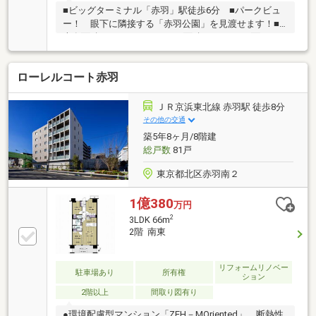
■ビッグターミナル「赤羽」駅徒歩6分 ■パークビュ
ー！ 眼下に隣接する「赤羽公園」を見渡せます！■
専有面積81.03m2/バルコニー面積25.75m2■三面バル
コニーを採用した解放感ある3LDK■明るい採光窓を設
けた対面カウンターキッチン■暮らしの独立性を高め
ローレルコート赤羽
る専用ポーチ内に専用トランクルーム設置■ウォーク
インクローゼット、各居室に収納付き■LDK内の点線で
示された位置に扉を設置することで、4LDKへの変更が
ＪＲ京浜東北線 赤羽駅 徒歩8分
可能です。（※別途費用要 ※間取図参照）■商店街が近
その他の交通
く、周辺環境充実
築5年8ヶ月/8階建
総戸数
81戸
東京都北区赤羽南２
1億380
万円
2
3LDK 66m
2階 南東
リフォームリノベー
駐車場あり
所有権
ション
2階以上
間取り図有り
●環境配慮型マンション「ZEH－MOriented」 断熱性