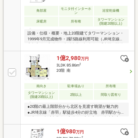
モニタ付インターホ
角部屋
浴室乾燥機
ン
タワーマンション
床暖房
所有権
(階建20階以上)
設備・仕様・概要・地上20階建てタワーマンション・
1999年9月完成物件・2駅5路線利用可能（JR埼京線、
宇都宮線、高崎線、京浜東北・根岸線、「赤羽」駅徒
歩４分・東京メトロ南北線「赤羽岩淵」駅徒歩１２
分）・東向き陽当たり良好・対面式キッチン・エレベ
1億2,980
万円
ーター3基有・不在時に便利な宅配ボックス・安心の
2
3LDK 85.86m
オートロックシステム・二重床・二重天井・お子様の
20階 南
ちょっとした遊び場に重宝する、敷地内公園「ポケッ
トパーク」是非一度お気軽にご覧くださいませ。
南向き
駐車場あり
所有権
タワーマンション
2階以上
間取り図有り
(階建20階以上)
●20階の最上階部分から北区を見渡す眺望が魅力的
●JR埼京線「赤羽」駅徒歩4分の好立地 赤羽駅からは
埼京線、京浜東北線、高崎線、宇都宮線、湘南新宿ラ
インが利用可能で 多方面へのマルチアクセスを実現
●東京メトロ南北線「赤羽岩淵」駅徒歩12分も利用可
1億980
万円
能です●赤羽駅西口エリアは坂が多いエリアですが、
2