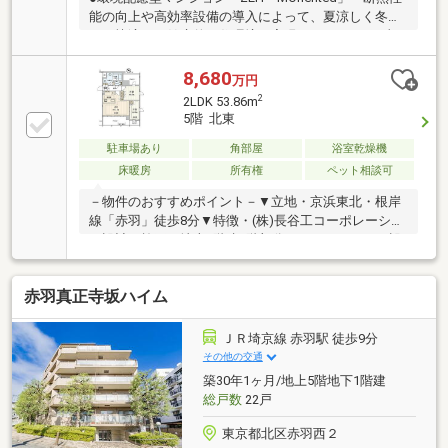
能の向上や高効率設備の導入によって、夏涼しく冬暖
かい快適かつ健康的な住環境を実現●リフォーム工事
内容（2026年8月下旬完了予定）・キッチン（水栓交
換、ガスコンロ交換、レンジフード交換、食洗器交
8,680
万円
換、ディスポーザー交換）・浴室新規交換・洗面化粧
2
2LDK 53.86m
台（水栓交換）・ガス給湯器交換、洗濯機水栓交換、
5階 北東
洗濯防水パン交換・トイレ交換
駐車場あり
角部屋
浴室乾燥機
床暖房
所有権
ペット相談可
－物件のおすすめポイント－▼立地・京浜東北・根岸
線「赤羽」徒歩8分▼特徴・(株)長谷工コーポレーショ
ン設計・施工・地上8階建5階部分・アウトフレーム設
計・会話の弾む対面式キッチン・全居室に収納、洗面
室にリネン庫を設置・宅配ボックス有、24時間ゴミ出
赤羽真正寺坂ハイム
し可▼設備・床暖房・食洗機・浄水器・ディスポーザ
ー・浴室乾燥機▼周辺環境・まいばすけっと赤羽南2
丁目店 徒歩2分(約130m)■ ご希望の住まい探しをお手
ＪＲ埼京線 赤羽駅 徒歩9分
伝いします ━━━━━・・・物件の詳細・ご相談はお
その他の交通
気軽にお問い合わせください。
築30年1ヶ月/地上5階地下1階建
総戸数
22戸
東京都北区赤羽西２