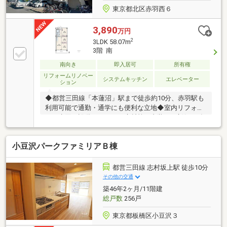
東京都北区赤羽西６
3,890
万円
2
3LDK 58.07m
3階 南
南向き
即入居可
所有権
リフォームリノベー
システムキッチン
エレベーター
ション
◆都営三田線「本蓮沼」駅まで徒歩約10分、赤羽駅も
利用可能で通勤・通学にも便利な立地◆室内リフォー
ムで水回り設備やクロス・床材等の内装を一新(2026年
5月)◆南向きにつき明るい光が差し込む、陽当りの良
いお部屋◆LDK隣接のお部屋は引き戸を開放してリビ
小豆沢パークファミリアＢ棟
ング空間としても使用可能◆家事の負担を軽減する食
洗器搭載キッチン◆各部屋ごとに収納を確保し、生活
空間をすっきり保ちやすい設計◆「桐ヶ丘郷小学校」
都営三田線 志村坂上駅 徒歩10分
まで徒歩約7分、「稲付中学校」まで徒歩約3分とお子
その他の交通
様でも無理なく通学可能◆「まいばすけっと小豆沢1
築46年2ヶ月/11階建
丁目店」まで徒歩約6分、「赤羽西六郵便局」まで徒
総戸数
256戸
歩約5分と生活利便施設も充実
東京都板橋区小豆沢３