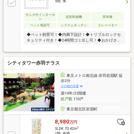
5階 東
イルに合わせてフレキシブルな空間づくりが可能◆ リ
ビングダイニングには足元から暖かい床暖房を採用◆
モニタ付インターホ
ゆとりある1418サイズの浴室◆ 浴室換気暖房乾燥機付
浴室乾燥機
所有権
ン
きで、雨の日の洗濯や冬場の入浴も快適
ペット相談可
システムキッチン
エレベーター
◆ペット飼育可！◆内廊下設計！◆トリプルロックセ
キュリティ付き！◆24時間ゴミ出し可！◆おかげさま
で【スーモ 口コミ件数 6000件以上（東宝ハウスグル
ープ全社）】＊見学可能■ご案内・物件パンフレット
のご請求はお気軽にどうぞ※お電話の場合：TEL:0120-
シティタワー赤羽テラス
104-795(通話無料)※メールの場合：【資料請求】又は
【見学予約】ボタンをクリックでお問い合わせくださ
い。■頭金０円からのご購入可能です■ ～東宝ハウス
東京メトロ南北線 赤羽岩淵駅 徒
【ＦＤ:0120-104-795】
歩2分
その他の交通
築14年/23階建
総戸数
110戸
東京都北区岩淵町
8,980
万円
2
3LDK 70.42m
1階 南西