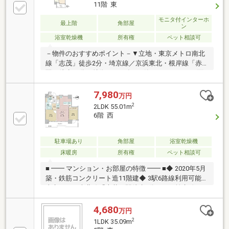
11階 東
モニタ付インターホ
最上階
角部屋
ン
浴室乾燥機
所有権
ペット相談可
－物件のおすすめポイント－▼立地・東京メトロ南北
線「志茂」徒歩2分・埼京線／京浜東北・根岸線「赤
羽」徒歩15分▼特徴・2020年5月築・バルコニーに面
し明るいLDK、洋室と一体利用も可能・リビングを見
渡せる対面式キッチンを採用・洋室にWIC有・ペット2
7,980
万円
匹飼育可能(細則有)▼設備・浄水器・浴室暖房乾燥
2
2LDK 55.01m
機・温水洗浄便座・オートロック・宅配ボックス▼周
6階 西
辺環境・まいばすけっと志茂駅前店 徒歩2分(約
140m)※自治会費 月額150円■ ご希望の住まい探しをお
手伝いします ━━━━━・・・物件の詳細・ご相談は
駐車場あり
角部屋
浴室乾燥機
お気軽にお問い合わせください。
床暖房
所有権
ペット相談可
■ ━━ マンション・お部屋の特徴 ━━ ■◆ 2020年5月
築・鉄筋コンクリート造11階建◆ 3駅6路線利用可能・
東京メトロ南北線「志茂」駅徒歩2分・ＪＲ埼京線・
京浜東北線・湘南新宿ライン・宇都宮線・高崎線「赤
羽」駅徒歩15分・東京メトロ南北線「王子神谷」駅徒
4,680
万円
歩16分◆ 隣接する洋室との間仕切りは引き戸仕様。開
2
1LDK 35.09m
放して広々としたLDKとしても利用可能◆ ライフスタ