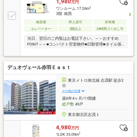
1,980
万円
2
ワンルーム 17.26m
3階 南西
角部屋
即入居可
所有権
エレベーター
2階以上
24時間ゴミ出し可
当日、翌日のご内覧はお電話下さい。～～おすすめ
POINT～～■コンパクト空室物件■日勤管理■タイル張
り■赤羽南１丁目アドレス■エレベーターあり■オート
ロック■TVモニターインターフォン■メイプルリビン
グサービス管理お早めにご覧下さい。
デュオヴェール赤羽Ｅａｓｔ
東京メトロ南北線 志茂駅 徒歩2
分
その他の交通
築6年4ヶ月/11階建
総戸数
49戸
東京都北区志茂１
4,980
万円
2
1LDK 35.09m