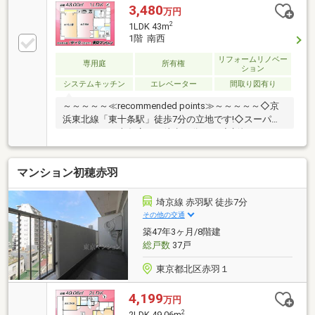
3,480
万円
2
1LDK 43m
1階 南西
リフォームリノベー
専用庭
所有権
ション
システムキッチン
エレベーター
間取り図有り
～～～～～≪recommended points≫～～～～～◇京
浜東北線「東十条駅」徒歩7分の立地です!◇スーパ
ー・オーケー十条店まで徒歩10分です!◇新規フルリノ
ベーション!水回りも一新です!◇25㎡の広々とした専
用庭付きのお部屋です!◇夜間オートロック完備で安心
マンション初穂赤羽
して暮らせます!～～～～～～～～～～～～～～～～～
～～～～～◆頭金0円から購入可!長期低金利50年ロー
ン!◆提携銀行多数、住宅ローンご相談下さい!◆車で
埼京線 赤羽駅 徒歩7分
まとめてご案内!自宅まで送迎も可!◆年中無休!即日対
その他の交通
応させていただきます!◆5000円QUOプレゼントキャ
築47年3ヶ月/8階建
ンペーン♪◆フジテレビ等でCM放映♪
総戸数
37戸
東京都北区赤羽１
4,199
万円
2
2LDK 49.06m