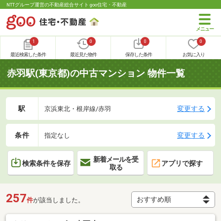
NTTグループ運営の不動産総合サイト goo住宅・不動産
1
0
0
0
最近検索した条件
最近見た物件
保存した条件
お気に入り
赤羽駅(東京都)の中古マンション 物件一覧
駅
変更する
京浜東北・根岸線/赤羽
条件
変更する
指定なし
新着メールを受
検索条件を保存
アプリで探す
取る
257
件
が該当しました。