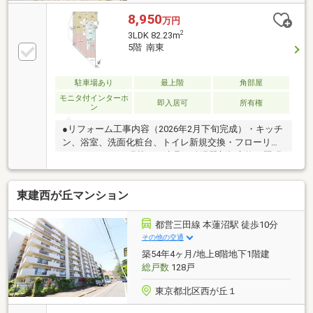
8,950
万円
2
3LDK 82.23m
5階 南東
駐車場あり
最上階
角部屋
モニタ付インターホ
即入居可
所有権
ン
●リフォーム工事内容（2026年2月下旬完成）・キッチ
ン、浴室、洗面化粧台、トイレ新規交換・フローリン
グ、クロス、CF張替え、建具、給湯器新規交換・照明
器具、ダウンライト新設、ハウスクリーニング 等
●JR埼京線・京浜東北線「赤羽」駅徒歩9分、東京メト
東建西が丘マンション
ロ南北線「赤羽岩淵」駅徒歩19分●各居室や廊下に収
納を設けた収納スペース充実プラン●窓が多く、暖か
な陽光が降り注ぐ明るいリビングダイニング●洋室2部
都営三田線 本蓮沼駅 徒歩10分
屋は6帖のお広さを確保できるよう設計しております●
その他の交通
建物保証（雨漏り・給排水管の故障・シロアリの害）
築54年4ヶ月/地上8階地下1階建
10年、住宅設備2年間のアフターサービス保証付
総戸数
128戸
（詳細は担当者まで）
東京都北区西が丘１