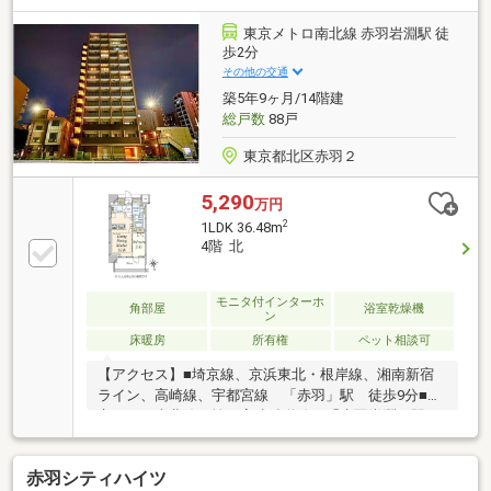
淵中学校…約751ｍ ●北区立赤羽東公園…約215ｍ ●
まいばすけっと 赤羽岩淵駅前店…約141ｍ ●セブン-イ
東京メトロ南北線 赤羽岩淵駅 徒
レブン 赤羽岩淵駅前店…約220ｍ※その他月額費用 地
歩2分
代：4787円、ハイセクト利用料：1404円、町会費：
その他の交通
100円
築5年9ヶ月/14階建
総戸数
88戸
東京都北区赤羽２
5,290
万円
2
1LDK 36.48m
4階 北
モニタ付インターホ
角部屋
浴室乾燥機
ン
床暖房
所有権
ペット相談可
【アクセス】■埼京線、京浜東北・根岸線、湘南新宿
ライン、高崎線、宇都宮線 「赤羽」駅 徒歩9分■東
京メトロ南北線、埼玉高速鉄道線 「赤羽岩淵」駅
徒歩2分【お部屋について】■4階部分角住戸■LDK10帖
超■空室につき柔軟にご見学いただけます！■LDにエコ
赤羽シティハイツ
カラット■充実の設備・仕様【マンション】■2020年12