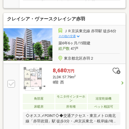
ができ便利です。〇総戸数128戸の大規模マンショ
ン。長期修繕計画有。共用部分の修繕も計画的に行わ
れています。〇不在時にも荷物が受け取れる宅配BOX
クレイシア・ヴァースクレイシア赤羽
付。荷物の受け取りが多い方に便利な設備です。〇吊
戸棚をなくしたことで、視界が広がる開放的なキッチ
ン。圧迫感を感じさせない設計で、リビングとの一体
ＪＲ京浜東北線 赤羽駅 徒歩6分
感も向上。〇お料理がはかどるグリル付き三口コンロ
その他の交通
のシステムキッチン。毎日の食後の片付けが楽になる
築6年6ヶ月/15階建
ビルトイン食器洗浄乾燥機付き。〇来訪者を確認でき
総戸数
47戸
るTVモニター付きインターホン。
東京都北区赤羽２
8,680
万円
2
2LDK 57.79m
8階 西
モニタ付インターホ
角部屋
浴室乾燥機
ン
床暖房
所有権
ペット相談可
◇オススメPOINT◇◆交通アクセス・東京メトロ南北
線「赤羽岩淵」駅 徒歩3分・JR京浜東北・根岸線/埼京
線/湘南新宿ライン「赤羽」駅 徒歩6分 他・7路線2駅利