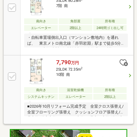
3SLDK 80.28m
7階 南
南向き
角部屋
所有権
エレベーター
2階以上
24時間ゴミ出し可
・自転車置場側出入口（マンション敷地内）を通れ
ば、 東京メトロ南北線「赤羽岩淵」駅まで徒歩5分
です。・新河岸川の河川敷近く、自然豊かな川沿いに
佇むマンションです。 春には河川敷の桜並木が広が
ります♪・2駅7路線利用可能な好立地なエリアで
7,790
万円
す。・3SLDKタイプの80.28m2の7階南向き住戸となり
2
2SLDK 72.35m
ます。 陽当たり・眺望良好です。是非、室内をご体
10階 南
感下さい♪・管理会社は三菱地所コミュニティ株式会
社です。 共用部の修繕工事も適宜行われており、管
理体制良好になります♪
南向き
浴室乾燥機
所有権
システムキッチン
エレベーター
2階以上
■2026年10月リフォーム完成予定 全室クロス張替え/
全室フローリング張替え クッションフロア張替え/建
具交換/浴室交換 キッチン交換/下足入れ交換/洗面室
交換/トイレ交換■東京メトロ南北線「赤羽岩淵」駅ま
で徒歩6分です。 2駅7路線利用可能な好立地なエリ
アです。■2SLDK＋2WICタイプの72.35m2の10階・南