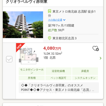
クリオラベルヴィ赤羽東
東京メトロ南北線 志茂駅 徒歩1
分
その他の交通
築7年7ヶ月/13階建
総戸数
59戸
東京都北区志茂３
4,080
万円
2
1LDK 32.52m
1階 北西
モニタ付インターホ
浴室乾燥機
床暖房
ン
所有権
ペット相談可
システムキッチン
◇◆「クリオラベルヴィ赤羽東」のオススメ
POINT◆◇◆アクセス・東京メトロ南北線「志茂」
駅 徒歩1分・JR京浜東北・根岸線/埼京線「赤羽」
駅 徒歩16分 他◆2019年2月築、総戸数59戸。◆階下
への足音や生活音を気にせず過ごせる1階住戸。◆LDK