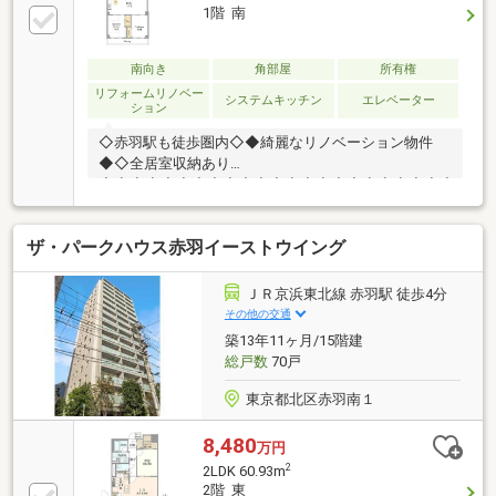
1階 南
南向き
角部屋
所有権
リフォームリノベー
システムキッチン
エレベーター
ション
◇赤羽駅も徒歩圏内◇◆綺麗なリノベーション物件
◆◇全居室収納あり
◇◇◆◇◆◇◆◇◆◇◆◇◆◇◆◇◆◇◆◇◆◇◆◇◆
イフプラン】本物件においての住宅ローンシミュレー
ションはもちろん、本物件購入後１０～２０年後のラ
ザ・パークハウス赤羽イーストウイング
イフサイクルの変化を見据えた長期的なライフプラン
シミュレーションを実施します。【物件調査報告書】
本物件に関する独自の物件調査報告書を作成します。
ＪＲ京浜東北線 赤羽駅 徒歩4分
重要事項説明に載らないような住んでから気になる事
その他の交通
項を色々な角度から調査して、お客様にとっての購入
築13年11ヶ月/15階建
リスクの有無を徹底的に確認して提供します。
総戸数
70戸
◇◆◇◆◇◆◇◆◇◆◇◆◇◆◇◆◇◆◇◆◇◆◇
東京都北区赤羽南１
8,480
万円
2
2LDK 60.93m
2階 東