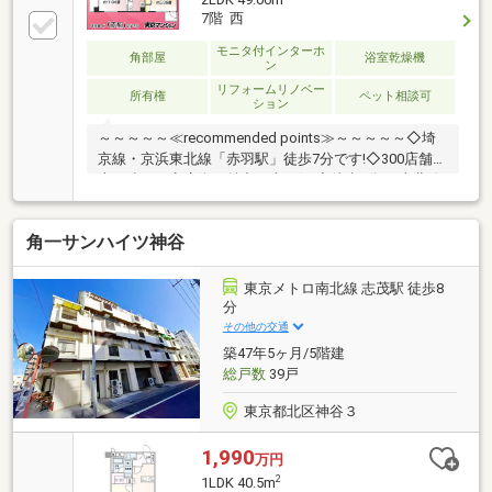
7階 西
モニタ付インターホ
角部屋
浴室乾燥機
ン
リフォームリノベー
所有権
ペット相談可
ション
～～～～～≪recommended points≫～～～～～◇埼
京線・京浜東北線「赤羽駅」徒歩7分です!◇300店舗以
上が連なる商店街が魅力の東口側!◇徒歩3分で 南北線
「赤羽岩淵駅」も利用可能!◇49.06㎡・二面採光が心
地よい南西角部屋です!◇大切なペットと一緒に暮らす
角一サンハイツ神谷
ことができます!◇玄関横の洋室には便利なデスクスペ
ース付き!～～～～～～～～～～～～～～～～～～～～
～～◆頭金0円から購入可!長期低金利50年ローン!◆提
東京メトロ南北線 志茂駅 徒歩8
携銀行多数、住宅ローンご相談下さい!◆車でまとめて
分
ご案内!自宅まで送迎も可!◆年中無休!即日対応させて
その他の交通
いただきます!◆5000円QUOプレゼントキャンペーン♪
築47年5ヶ月/5階建
総戸数
39戸
東京都北区神谷３
1,990
万円
2
1LDK 40.5m