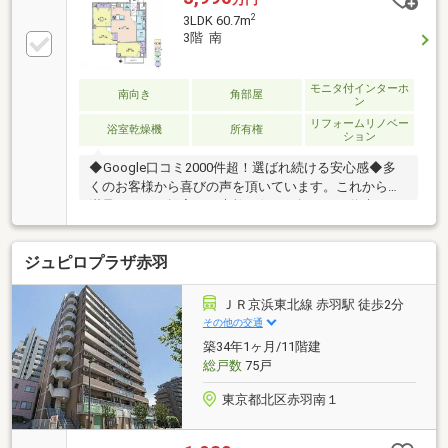
2
3LDK 60.7m
3階 南
モニタ付インターホ
南向き
角部屋
ン
リフォームリノベー
浴室乾燥機
所有権
ション
◆Google口コミ2000件超！選ばれ続ける安心感◆多
くのお客様から喜びの声を頂いています。これからも
満足されるご提案で、素敵な住まい探しをお約束しま
す。◆購入はゴールではなく幸せな未来へのスタート
◆住み始めてからの不安や悩みも、TOHO HOUSE
ジュピロプラザ赤羽
CLUBが将来サポート。お客様一人ひとりの安心を守る
ため、いつもずっと人生に寄り添い、豊かな未来を支
え続けます。◆ローン相談大歓迎！頭金0円からの購
ＪＲ京浜東北線 赤羽駅 徒歩2分
入も可能◆将来のライフイベントを見据え、無理のな
その他の交通
い資金計画をプロがアドバイス。お問合せは【資料請
築34年1ヶ月/11階建
求】又は【フリーダイヤル】へお気軽にお問い合わせ
総戸数
75戸
ください。
東京都北区赤羽南１