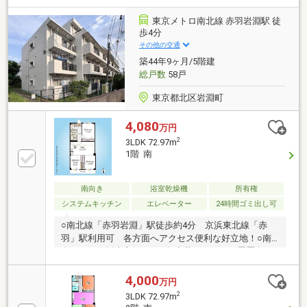
月築 ■オートロック■ホテルライクな内廊下■24時間
管理システム■宅配BOX■ペット飼育可能（細則あり）
東京メトロ南北線 赤羽岩淵駅 徒
■複層ガラス■二重床・二重天井■24時間ゴミ出し可能
歩4分
その他の交通
築44年9ヶ月/5階建
総戸数
58戸
東京都北区岩淵町
4,080
万円
2
3LDK 72.97m
1階 南
南向き
浴室乾燥機
所有権
システムキッチン
エレベーター
24時間ゴミ出し可
○南北線「赤羽岩淵」駅徒歩約4分 京浜東北線「赤
羽」駅利用可 各方面へアクセス便利な好立地！○南
向きにつき採光良好○2018年内装リフォーム履歴有
り 室内丁寧にお使いです○ご内覧予約受付中で
す。 お気軽にお問い合わせください！
4,000
万円
2
3LDK 72.97m