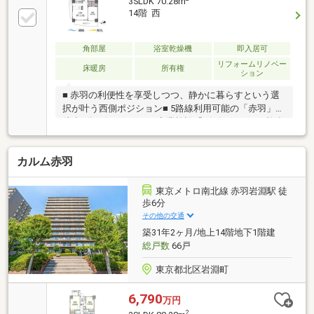
3SLDK 70.28m
駅まで平坦で楽々アクセス●約85平米のゆったり
14階 西
3LDK、LDKは約17帖、主寝室は約7帖のお広さを確保●
マンション1階・2階の店舗部分にはファミリーマート
赤羽並木通り店、エニタイムフィットネス赤羽店が
角部屋
浴室乾燥機
即入居可
入っております●全居室が南側のバルコニーに面して
リフォームリノベー
床暖房
所有権
ション
おり、日当たり・眺望良好
■ 赤羽の利便性を享受しつつ、静かに暮らすという選
択が叶う西側ポジション■ 5路線利用可能の「赤羽」駅
徒歩4分の好アクセス■ 商業施設「ビビオ」ほか、複合
商業施設が徒歩圏内に充実■ イトーヨーカドー、スー
パー、ドラッグストア、ホームセンターも身近で買物
カルム赤羽
便利■ 商店街も複数あり、地域に根ざした温かい雰囲
気の中で暮らせる環境■ 赤羽台けやき公園など徒歩圏
内に緑豊かな公園が点在■ 自然と都市が調和し、子育
東京メトロ南北線 赤羽岩淵駅 徒
て環境も良好な住みやすい街■ 西向き角住戸×2面バル
歩6分
コニーで明るく開放的な住空間■ 各居室にクローゼッ
その他の交通
ト付きで家族の荷物もすっきり収納■ 全室リフォーム
築31年2ヶ月/地上14階地下1階建
済のため、きれいな住まいをすぐにご見学可
総戸数
66戸
東京都北区岩淵町
6,790
万円
2