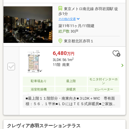
東京メトロ南北線 赤羽岩淵駅 徒
歩1分
その他の交通
築11年11ヶ月/11階建
総戸数
30戸
東京都北区赤羽１
6,480
万円
2
3LDK 56.1m
11階 南東
モニタ付インターホ
駐車場あり
最上階
ン
浴室乾燥機
床暖房
エレベーター
■最上階１１階部分・南東向き■３LDK＋WIC 専有面
積：５６．１平米■ＬＤにはＴＥＳ式床暖房■ご家族や
お客様との会話も楽しめる対面キッチン■来訪者の顔
を確認できるTVモニター付インターホン■ご不在でも
荷物を受け取れる宅配BOX■二重床・二重天井～周辺
クレヴィア赤羽ステーションテラス
環境～●北区立赤羽小学校…約345ｍ ●北区立赤羽岩