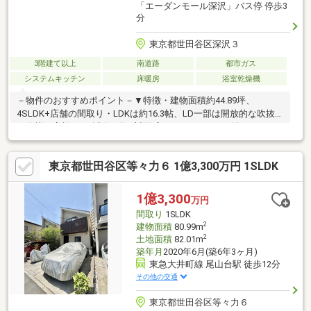
「エーダンモール深沢」バス停 停歩3
分
東京都世田谷区深沢３
3階建て以上
南道路
都市ガス
システムキッチン
床暖房
浴室乾燥機
－物件のおすすめポイント－▼特徴・建物面積約44.89坪、
4SLDK+店舗の間取り・LDKは約16.3帖、LD一部は開放的な吹抜
け仕様・家族との会話が弾む対面式キッチン・WIC・納戸・パン
トリー等の収納スペース有・南向きバルコニーにつき、陽当り良
好・各階にトイレ有、洗面室・キッチンは2箇所有・店舗部分を改
東京都世田谷区等々力６ 1億3,300万円 1SLDK
装し、2世帯住宅への変更も検討可能(別途要費用)▼設備・床暖房
(LD部分)・浴室乾燥機▼周辺環境・東深沢小学校 徒歩5分(約
360m)■ ご希望の住まい探しをお手伝いします ━━━━━・・・
1億3,300
万円
物件の詳細・ご相談はお気軽にお問い合わせください。
間取り
1SLDK
2
建物面積
80.99m
2
土地面積
82.01m
築年月
2020年6月(築6年3ヶ月)
東急大井町線 尾山台駅 徒歩12分
その他の交通
東京都世田谷区等々力６