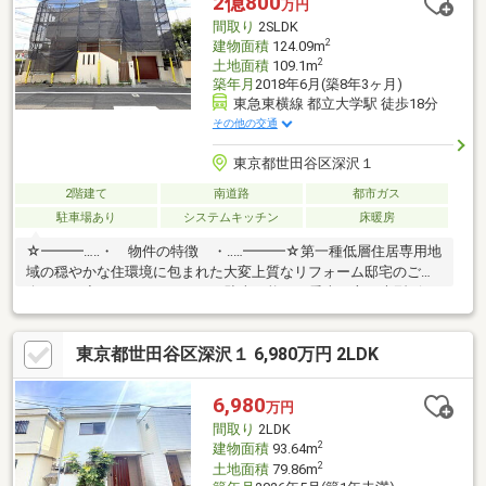
2億800
万円
室内環境。
間取り
2SLDK
2
建物面積
124.09m
2
土地面積
109.1m
築年月
2018年6月(築8年3ヶ月)
東急東横線 都立大学駅 徒歩18分
その他の交通
東京都世田谷区深沢１
2階建て
南道路
都市ガス
駐車場あり
システムキッチン
床暖房
☆━━━…‥・ 物件の特徴 ・‥…━━━☆第一種低層住居専用地
域の穏やかな住環境に包まれた大変上質なリフォーム邸宅のご紹
介です。◆ＳＵＶやミニバンも駐車可能な、愛車を守る大型ビル
トインガレージ。◆約２７．４帖の広々としたＬＤＫは、ご家族
の笑顔が溢れる寛ぎの空間。◆水回り設備の新規交換や外壁塗装
東京都世田谷区深沢１ 6,980万円 2LDK
など、充実したリフォームを実施中。◆広大なロフトを備え、豊
富な収納力を誇る３ＬＤＫ。東深沢小学校や宮前公園も近く、お
子様を育むのに適した魅力的な住環境。憧憬の地である深沢で、
6,980
万円
ご家族が紡ぐワンランク上の豊かな生活を実現してみませんか。
間取り
2LDK
☆━━━…‥・ 物件の特徴 ・‥…━━━☆
2
建物面積
93.64m
2
土地面積
79.86m