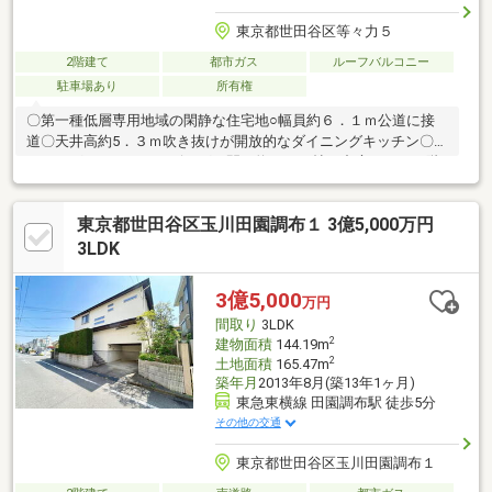
東京都世田谷区等々力５
2階建て
都市ガス
ルーフバルコニー
駐車場あり
所有権
〇第一種低層専用地域の閑静な住宅地○幅員約６．１ｍ公道に接
道〇天井高約5．３ｍ吹き抜けが開放的なダイニングキッチン〇ダ
イニングキッチンとリビングの間に約８．１帖の中庭があり１階
も２階も明るい空間となっています〇GAGGENAU製のアイランド
キッチン〇ロフト付のパントリー（約３．８帖）〇２ボウル洗面
東京都世田谷区玉川田園調布１ 3億5,000万円
化粧台〇シューズインクローク、ウォークインクローゼット、納
戸等豊富な収納スペース〇約１４帖の広々としたルーフバルコニ
3LDK
ー〇不在時に便利な宅配ボックス〇入口の門にはセキュリティに
配慮した電子錠を設置〇犬用足洗い場有り〇シャッター付ガレー
3億5,000
万円
ジからも建物内に出入可能
間取り
3LDK
2
建物面積
144.19m
2
土地面積
165.47m
築年月
2013年8月(築13年1ヶ月)
東急東横線 田園調布駅 徒歩5分
その他の交通
東京都世田谷区玉川田園調布１