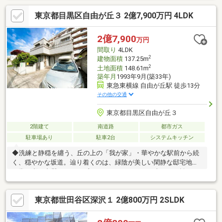
ッキあり・陽当りがよく、家庭菜園も自由にできます。・カース
東京都目黒区自由が丘３ 2億7,900万円 4LDK
ペースあり※「どんな会社に任せるか」で、不動産購入・売却の
満足度は大きく変わります。弊社HPでは、会社理念・VMVをはじ
め、居住支援活動や児童養護施設支援など、私たちの取り組みや
2億7,900
万円
想いをご紹介しております。ぜひ一度ご覧ください。
間取り
4LDK
2
建物面積
137.25m
2
土地面積
148.61m
築年月
1993年9月(築33年)
東急東横線 自由が丘駅 徒歩13分
その他の交通
東京都目黒区自由が丘３
2階建て
南道路
都市ガス
駐車場あり
駐車2台
システムキッチン
◆洗練と静穏を纏う、丘の上の「我が家」・華やかな駅前から続
く、穏やかな坂道。辿り着くのは、緑陰が美しい閑静な邸宅地。
日常を彩る上質なショップやカフェも、ふらりと歩ける距離に。
◇家族の未来を守る、強さという名の美学・ヘーベルハウス施工
物件。歳月を経ても揺るがない堅牢さが、何物にも代えがたい心
東京都世田谷区深沢１ 2億800万円 2SLDK
のゆとりをくれます。◆光と風が遊ぶ、開放的なオーダーメイ
ド・計算され尽くした窓から、自由ケ丘の柔らかな光が室内を満
たします。外の喧騒を忘れさせる高い静粛性と、冬も夏も快適な