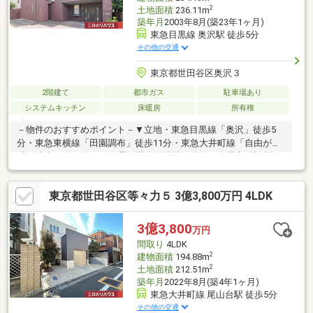
2
土地面積
236.11m
築年月
2003年8月(築23年1ヶ月)
東急目黒線 奥沢駅 徒歩5分
その他の交通
東京都世田谷区奥沢３
2階建て
都市ガス
駐車場あり
システムキッチン
床暖房
所有権
－物件のおすすめポイント－▼立地・東急目黒線「奥沢」徒歩5
分・東急東横線「田園調布」徒歩11分・東急大井町線「自由が
丘」徒歩13分・第一種低層住居専用地域▼特徴・全居室6帖以上
を確保、約8帖の和室有・窓から坪庭を眺められる浴室・地下室・
納戸付・南側にお庭有・駐車場有(車種制限有)▼周辺環境・トッ
東京都世田谷区等々力５ 3億3,800万円 4LDK
プパルケ奥沢店 徒歩4分(約270m)※測量の結果により、敷地面積が
増減する場合があります※表記記載の間取り帖数は、設計図書よ
り算出した概算値になります■ ご希望の住まい探しをお手伝いし
3億3,800
万円
ます ━━━━━・・・物件の詳細・ご相談はお気軽にお問い合わ
間取り
4LDK
せください。
2
建物面積
194.88m
2
土地面積
212.51m
築年月
2022年8月(築4年1ヶ月)
東急大井町線 尾山台駅 徒歩5分
その他の交通