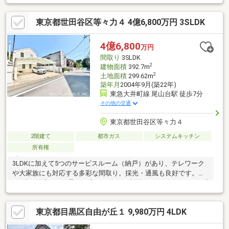
円。現在賃貸中◆オーナー住戸約９２㎡の２LDK+S。２０帖超の
LDK、パントリー、大型ファミリークローク、屋根裏収納、書斎
東京都世田谷区等々力４ 4億6,800万円 3SLDK
のゆとりある間取り。太陽光発電、主寝室床暖房、フロートトイ
レ、ビルトインオーブン等ハイグレードな設備◆土地面積１５９
㎡の間口広々９．５ｍ整形地ご質問、ご見学希望お気軽にお問合
4億6,800
万円
せください。
間取り
3SLDK
2
建物面積
392.7m
2
土地面積
299.62m
築年月
2004年9月(築22年)
東急大井町線 尾山台駅 徒歩7分
その他の交通
東京都世田谷区等々力４
2階建て
都市ガス
システムキッチン
所有権
3LDKに加えて5つのサービスルーム（納戸）があり、テレワーク
や大家族にも対応する多彩な間取り。採光・通風も良好です。地
下1階の洋室は18.1畳もの広さを確保、大型のシアタールーム、プ
ライベートオフィスとしてもおすすめです。4つのゲストルーム
（洋室）を配置。遠方からの大切なゲストを招く宿泊スペースと
東京都目黒区自由が丘１ 9,980万円 4LDK
してはもちろん、アトリエや書斎、大家族それぞれの個室など、
使い方は自由自在です。1階や2階の居住スペースに上がることな