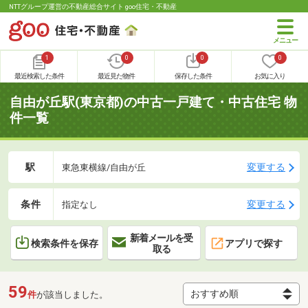
NTTグループ運営の不動産総合サイト goo住宅・不動産
1
0
0
0
最近検索した条件
最近見た物件
保存した条件
お気に入り
自由が丘駅(東京都)の中古一戸建て・中古住宅 物
件一覧
駅
変更する
東急東横線/自由が丘
条件
変更する
指定なし
新着メールを受
検索条件を保存
アプリで探す
取る
59
件
が該当しました。