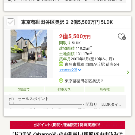
押しの強い営業は行いません◇ 弊社全国6店舗展開◇ 売却・
買い替え・リフォーム・買取◇ 住宅ローン・無料の住宅ローン
仮審査・火災保険
東京都世田谷区奥沢２ 2億5,500万円 5LDK
2億5,500
万円
間取り
5LDK
2
建物面積
119.25m
2
土地面積
131.17m
築年月
2007年3月(築19年6ヶ月)
東急東横線 自由が丘駅 徒歩6分
その他の交通
東京都世田谷区奥沢２
2階建て
都市ガス
所有権
┏□ セールスポイント
┗┻━━━━━━━━━━━━━━━━━・間取り 5LDKタイ
プ ・2階の居室は2面採光が取れており通風・日照良好・カース
ペース1台分あり庭先をリフォームすることで2台まで可※車種制
限あり・1階南側に面したリビングと和室は日当り良好・2階居室
の収納スペースは奥行きが取れております・L字のキッチンは窓も
あるため開放感があります・玄関スペースはゆとりのある造りに