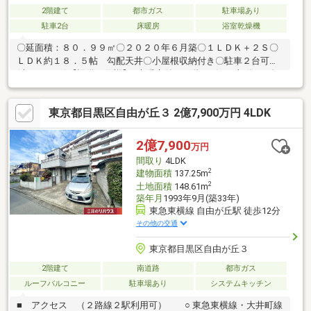
2階建て
都市ガス
駐車場あり
駐車2台
床暖房
浴室乾燥機
〇延面積：８０．９９㎡〇２０２０年６月築〇１ＬＤＫ＋２Ｓ〇
ＬＤＫ約１８．５帖 勾配天井〇小屋根収納付き〇駐車２台可能
(車種による)【設備・仕様】■床暖房付（２階リビング部分）■食
器洗浄付乾燥機■浴室乾燥機付■モニター付インターフォン
東京都目黒区自由が丘３ 2億7,900万円 4LDK
2億7,900
万円
間取り
4LDK
2
建物面積
137.25m
2
土地面積
148.61m
築年月
1993年9月(築33年)
東急東横線 自由が丘駅 徒歩12分
その他の交通
東京都目黒区自由が丘３
2階建て
南道路
都市ガス
ルーフバルコニー
駐車場あり
システムキッチン
■ アクセス （２路線２駅利用可） ○ 東急東横線・大井町線