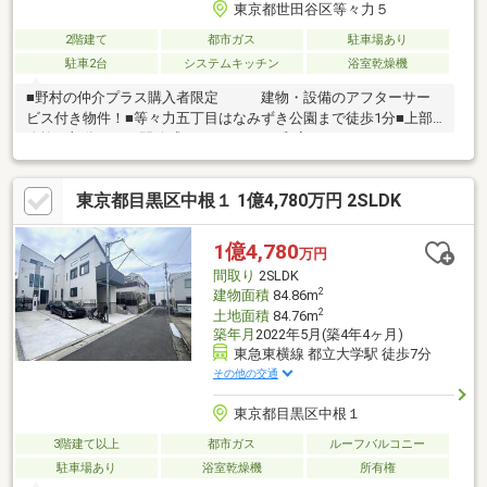
東京都世田谷区等々力５
2階建て
都市ガス
駐車場あり
駐車2台
システムキッチン
浴室乾燥機
■野村の仲介プラス購入者限定 建物・設備のアフターサー
ビス付き物件！■等々力五丁目はなみずき公園まで徒歩1分■上部
吹抜け部分ありで開放感あり！■4LDK 和室あり■ロフトスペー
スありで収納力充実■1618サイズのバスルームで、ゆとりある広
さです テレビとジャグジー機能あり■カースペース2台あり（車
東京都目黒区中根１ 1億4,780万円 2SLDK
種による制限あり）■2人同時に使えるツインボウル洗面台を採用
■スーパー【オオゼキ尾山台店】まで徒歩5分！■等々力渓谷まで
約1.7km
1億4,780
万円
間取り
2SLDK
2
建物面積
84.86m
2
土地面積
84.76m
築年月
2022年5月(築4年4ヶ月)
東急東横線 都立大学駅 徒歩7分
その他の交通
東京都目黒区中根１
3階建て以上
都市ガス
ルーフバルコニー
駐車場あり
浴室乾燥機
所有権