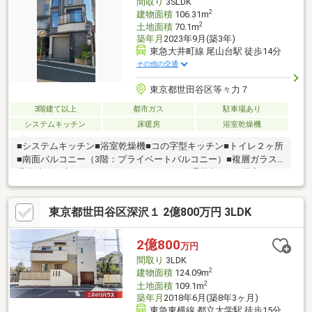
間取り
3SLDK
お届けします。
2
建物面積
106.31m
2
土地面積
70.1m
築年月
2023年9月(築3年)
東急大井町線 尾山台駅 徒歩14分
その他の交通
東京都世田谷区等々力７
3階建て以上
都市ガス
駐車場あり
システムキッチン
床暖房
浴室乾燥機
■システムキッチン■浴室乾燥機■コの字型キッチン■トイレ２ヶ所
■南面バルコニー（3階：プライベートバルコニー）■複層ガラス■
温水洗浄便座■ＴＶモニタ付インターホン■通風良好■全居室フロ
ーリング■電動シャッター付カーポート■３階建以上■都市ガス■床
暖房■食器洗乾燥機■浄水器
東京都世田谷区深沢１ 2億800万円 3LDK
2億800
万円
間取り
3LDK
2
建物面積
124.09m
2
土地面積
109.1m
築年月
2018年6月(築8年3ヶ月)
東急東横線 都立大学駅 徒歩15分