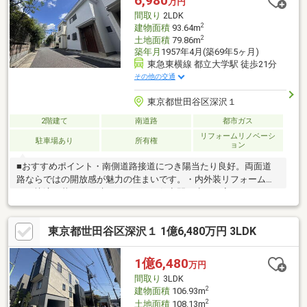
6,980
万円
ります。めぐろ区民キャンパスや呑川本流緑道も身近に揃う、利
間取り
2LDK
便性と緑・文化が調和した穏やかな住宅街です。
2
建物面積
93.64m
2
土地面積
79.86m
築年月
1957年4月(築69年5ヶ月)
東急東横線 都立大学駅 徒歩21分
その他の交通
東京都世田谷区深沢１
2階建て
南道路
都市ガス
リフォームリノベーシ
駐車場あり
所有権
ョン
■おすすめポイント・南側道路接道につき陽当たり良好。両面道
路ならではの開放感が魅力の住まいです。・内外装リフォーム済
で、快適な暮らしを叶えるきれいな住空間へ生まれ変わりまし
た。・建物面積93.64㎡のゆとりある2LDKテラスハウス。・約
21.3帖の広々としたLDKは、家具配置もしやすく開放的な団らん
東京都世田谷区深沢１ 1億6,480万円 3LDK
空間を演出します。・主寝室は約10帖を確保した、ゆとりある間
取りです。・駐車場完備で、お車を利用される方にも便利な住環
境です。□■□■□■□■□■□■□■□■□■ご見学予約承っております！！
1億6,480
万円
お気軽にご連絡下さい！！□■□■□■□■□■□■□■□■□■
間取り
3LDK
2
建物面積
106.93m
2
土地面積
108.13m