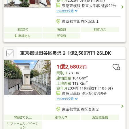
築年月
2026年5月(築1年未満)
東急東横線 都立大学駅 徒歩21分
その他の交通
東京都世田谷区深沢１
2階建て
南道路
都市ガス
駐車場あり
所有権
東京都世田谷区奥沢２ 1億2,580万円 2SLDK
1億2,580
万円
間取り
2SLDK
2
建物面積
104.04m
2
土地面積
113.72m
築年月
2004年11月(築21年10ヶ月)
東急目黒線 奥沢駅 徒歩9分
その他の交通
東京都世田谷区奥沢２
3階建て以上
都市ガス
浴室乾燥機
リフォームリノベーシ
ョン