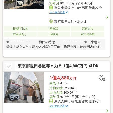
築年月
2023年5月(築3年4ヶ月)
東急東横線 自由が丘駅 徒歩22分
その他の交通
東京都世田谷区深沢１
3階建て以上
南道路
都市ガス
駐車場あり
床暖房
浴室乾燥機
☆―――――・・・ 物件の特徴 ・・・―――――☆【東急東
横線「都立大学」駅など2駅利用可能。駒沢公園も徒歩圏内の緑豊
かな立地です。】【三方角地につき開放感抜群。19帖超のLDKは
南向きで、一日中明るい光が差し込みます。】【地震に強い安心
のSE構法を採用。高天井の大空間と長期優良住宅認定が魅力的で
東京都世田谷区等々力５ 1億4,880万円 4LDK
す。】【床暖房や食洗機、EVコンセントなど最新設備が充実。快
適でスマートな生活を支えます。】
1億4,880
万円
間取り
4LDK
2
建物面積
92.23m
2
土地面積
100.69m
築年月
2014年8月(築12年1ヶ月)
東急大井町線 尾山台駅 徒歩6分
その他の交通