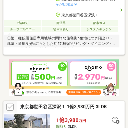
その他の交通
東京都世田谷区深沢１
2階建て
南道路
都市ガス
ルーフバルコニー
駐車場あり
システムキッチン
〇第一種低層住居専用地域の閑静な住宅街○角地につき陽当り・
眺望・通風良好○広々とした約27.3帖のリビング・ダイニング・キ
ッチン○天井高4.4ｍ以上の吹抜の開放感あるリビングダイニング○
各居室収納・ロフト3箇所等豊富な収納スペースあり〇浴室換気乾
燥暖房機付きユニットバス○床暖房あり（リビング・ダイニング
部分）○モニター付インターホン〇電動シャッター付ビルトイン
ガレージサイズ：幅 約2.3ｍ、高さ 約2.1ｍ、奥行き 約5.3ｍ○不在
時に便利な宅配ボックス〇リモコンキー（玄関）■令和８年８月
末リフォーム完了予定〇外壁塗装〇キッチン交換〇トイレ交換〇
クロス張替え
東京都世田谷区深沢１ 1億3,980万円 3LDK
1億3,980
万円
間取り
3LDK