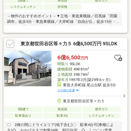
2階建て
南道路
都市ガス
システムキッチン
所有権
－物件のおすすめポイント－▼立地・東急東横線／目黒線「田園
調布」徒歩5分・東急東横線／大井町線「自由が丘」徒歩15分・
第一種低層住居専用地域の閑静な住環境▼特徴・リビングを見渡
せる対面式キッチン・洋室約5.5帖に畳コーナーを配置・中2階に
あるロフトは約7.6帖、多用途に利用可能・南東向きのテラス・バ
東京都世田谷区等々力５ 6億6,500万円 9SLDK
ルコニー有・駐車2台可能(車種による)▼設備・食器洗乾燥機・
1620サイズ浴室・全館空調▼周辺環境・プレッセ田園調布店 徒歩
7分(約530m)■ ご希望の住まい探しをお手伝いします
6億6,500
万円
━━━━━・・・物件の詳細・ご相談はお気軽にお問い合わせく
間取り
9SLDK
ださい。
2
建物面積
498.81m
2
土地面積
398.74m
築年月
1997年3月(築29年6ヶ月)
東急大井町線 尾山台駅 徒歩5分
その他の交通
東京都世田谷区等々力５
2階建て
南道路
都市ガス
駐車場あり
駐車3台
システムキッチン
〇 2棟の間にドライエリア(地下含む)〇 駐車4台可(車種によ
る)◇ おかげさまで創業54年 朝日住宅 ◇ しつこい営業、