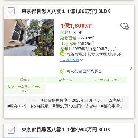
超！温かみのある無垢フローリング！♪浴室は1620のフルオート
東京都目黒区八雲１ 1億1,800万円 3LDK
バス！自動洗浄機能が付いているため、毎日のお風呂掃除から解
放されます！♪洗面室はエアコン設置、乾太くんも利用可能！♪随
所にオーナー様のこだわりを感じる物件になりますので是非ご内
1億1,800
万円
覧下さい！～オーナー様居住中につき内見の際は日程調整が必要
間取り
3LDK
です。まずは資料請求お待ちしています。～
2
建物面積
166.42m
2
土地面積
165.29m
築年月
1987年2月(築39年7ヶ月)
東急東横線 都立大学駅 徒歩5分
その他の交通
東京都目黒区八雲１
2階建て
都市ガス
システムキッチン
リフォームリノベーシ
ョン
―――――――――――■賃貸併用住宅！2025年11月リフォーム完成！
■現在アパートの4部屋、月額25万4000円で賃貸中！■都心生活利
便性、駅近立地で叶える！■住みながら、将来の安心も考えられ
る住まい！■あんしん既存住宅瑕疵保険加入済み！
東京都目黒区八雲１ 1億2,900万円 3LDK