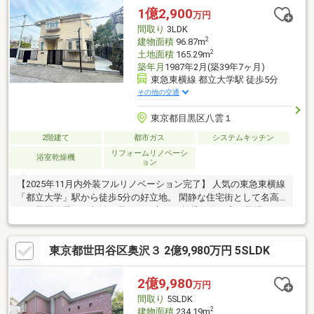
1億2,900
万円
間取り
3LDK
2
建物面積
96.87m
2
土地面積
165.29m
築年月
1987年2月(築39年7ヶ月)
東急東横線 都立大学駅 徒歩5分
その他の交通
東京都目黒区八雲１
2階建て
都市ガス
システムキッチン
リフォームリノベーシ
浴室乾燥機
ョン
【2025年11月内外装フルリノベーション完了】 人気の東急東横線
「都立大学」駅から徒歩5分の好立地。 閑静な住宅街として名高
い目黒区八雲に、収益と居住を両立する賃貸併用住宅が登場しま
した。 アパート部分は全4戸が満室想定で月額約25.4万円の収入
が見込め、住宅ローン返済を強力にサポート。 自宅部分は水回り
東京都世田谷区奥沢３ 2億9,980万円 5SLDK
から内外装まで一新されており、新築気分で新生活をスタートで
きます。 東光寺の参道に面した趣ある環境で、窓からは四季折々
の銀杏の木を望む贅沢な借景も。 安心の瑕疵保険加入済み物件で
2億9,980
万円
す。 賢く住み、資産を築く新しい住まい方をここから。
間取り
5SLDK
2
建物面積
234.19m