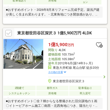
駐車場あり
所有権
ョン
■おすすめポイント・2026年8月末リフォーム完成予定。築浅戸建
が美しく生まれ変わります。・北東角地につき開放感があり、北
側も視界が開け圧迫感の少ない立地です。・3面採光の大型LDK約
27.4帖。天井高4.4m超の吹抜リビングダイニング・駒沢公園徒歩
圏内。周辺には公園も点在する、落ち着いた閑静な住宅街です。
東京都世田谷区深沢３ 1億5,900万円 4LDK
□■□■□■□■□■□■□■□■□■ご見学予約承っております！！お気軽に
ご連絡下さい！！□■□■□■□■□■□■□■□■□■・都心部および城南エ
リアを中心とする地域密着の会社です♪・本物件については勿論、
1億5,900
万円
周辺環境も詳しくご説明いたします。
間取り
4LDK
2
建物面積
103.73m
2
土地面積
105.38m
築年月
2012年6月(築14年3ヶ月)
東急大井町線 尾山台駅 徒歩20分
その他の交通
東京都世田谷区深沢３
2階建て
都市ガス
駐車場あり
システムキッチン
所有権
即入居可
■おすすめポイント〇全７棟からなる整備された旧分譲地の１画
〇イトーピアホーム施工〇南西・北西角地につき、陽当たり・通