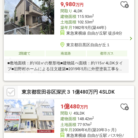
く快適に過ごせるため、2世帯同居や、自宅に人を招く機会の多い
9,980
万円
方にも大変喜ばれる設計となっています。
間取り
4LDK
2
建物面積
115.93m
2
土地面積
102.53m
築年月
1982年9月(築44年)
東急東横線 自由が丘駅 徒歩8分
東京都目黒区自由が丘１
2階建て
南道路
都市ガス
■敷地面積：約102㎡の整形地■建物延べ面積：約115㎡4LDKタイ
プ■旧野村ホームによる注文建築■2019年5月に外壁塗装工事を実
施■敷地内に車の駐車はできません
東京都世田谷区深沢３ 1億480万円 4SLDK
1億480
万円
間取り
4SLDK
2
建物面積
148.42m
2
土地面積
77.97m
築年月
2006年6月(築20年3ヶ月)
東急東横線 自由が丘駅 バス9分/