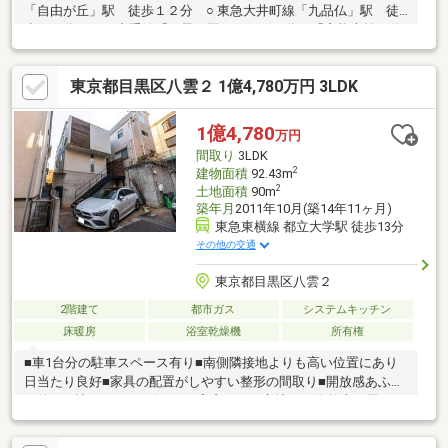
「自由が丘」駅 徒歩１２分 ○ 東急大井町線「九品仏」駅 徒
歩１３分 ○ JR山手線「目黒」駅 バス２３分 「産能大前」停
徒歩３分■ おすすめポイント 〇 旭化成工業（株）施工の二世
帯住宅（2LDK＋2LDK） 〇 南道路に面した明るい戸建 〇 眺
東京都目黒区八雲２ 1億4,780万円 3LDK
望と開放感を楽しめるルーフバルコニー ○ 食洗機付きのシステ
ムキッチン ○ 窓があり、換気しやすく明るい浴室 〇 駐車スペ
ース有（車種サイズによる） 〇 2階は東側洋室を2部屋に分けて
1億4,780
万円
３LDKにすることも可能（別途費用要）
間取り
3LDK
2
建物面積
92.43m
2
土地面積
90m
築年月
2011年10月(築14年11ヶ月)
東急東横線 都立大学駅 徒歩13分
その他の交通
東京都目黒区八雲２
2階建て
都市ガス
システムキッチン
床暖房
浴室乾燥機
所有権
■車1台分の駐車スペース有り■南側隣接地よりも高い位置にあり
日当たり良好■家具の配置がしやすい整形の間取り■開放感あふれ
る約20.4帖のLDK■リビングの高窓からは心地よい自然光が届きま
す■浴室は1620サイズ、浴室TV付■全居室に便利な収納スペー
ス、玄関にはSICを設けています～ライフインフォメーション～・