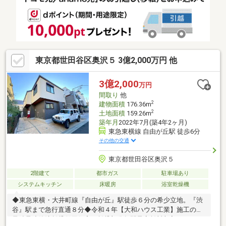
なっております・東側・西側の2面の道路に接しているためどちら
かも出入りができます・大通りに面していないため閑静な立地に
なります・奥まった敷地のためプライバシーが守られております
東京都世田谷区奥沢５ 3億2,000万円 他
3億2,000
万円
間取り
他
2
建物面積
176.36m
2
土地面積
159.26m
築年月
2022年7月(築4年2ヶ月)
東急東横線 自由が丘駅 徒歩6分
その他の交通
東京都世田谷区奥沢５
2階建て
都市ガス
駐車場あり
システムキッチン
床暖房
浴室乾燥機
◆東急東横・大井町線『自由が丘』駅徒歩６分の希少立地。『渋
谷』駅まで急行直通８分◆令和４年【大和ハウス工業】施工の軽
量鉄骨造築浅賃貸併用住宅。賃貸部分年間予定賃料収入３２４万