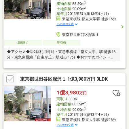
2
建物面積
88.59m
2
土地面積
90.09m
築年月
2013年5月(築13年4ヶ月)
東急東横線 都立大学駅 徒歩16分
その他の交通
東京都世田谷区深沢１
2階建て
所有権
◆アクセス◆◎2駅利用可能・東急東横線「都立大学」駅 徒歩16
分・東急東横線「自由が丘」駅 徒歩17分 ◆おすすめポイント
◆・世田谷区深沢一丁目の第一種低層住居専用地域に位置する閑
静な住宅街・人気の自由が丘エリアが生活圏内・土地面積90.09
㎡、建物面積88.59㎡の3LDK邸宅・約18.0帖の開放的なLDKには快
東京都世田谷区深沢１ 1億3,980万円 3LDK
適な床暖房付・吹き抜けやスタイリッシュな階段を配置したデザ
イン性の高いリビング空間・1616サイズのゆったりとした浴室・
各居室の収納に加え、ホールやキッチン下に床下収納を備えた豊
1億3,980
万円
富な収納力・カースペース1台分あり（車両サイズ制限有）
間取り
3LDK
2
建物面積
88.59m
2
土地面積
90.09m
築年月
2013年5月(築13年4ヶ月)
東急東横線 都立大学駅 徒歩16分
その他の交通