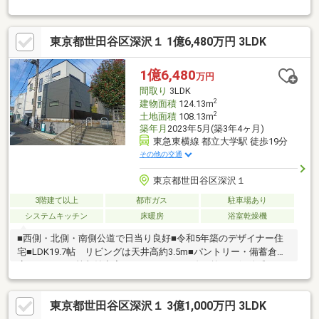
風良好〇南西側公道：幅員約６．１ｍ、北西側私道：幅員約５．
０ｍ〇約２０帖の広々としたＬＤＫ○リビング・ダイニング部分
に床暖房あり〇対面式システムキッチン（食洗機・浄水器付き）
東京都世田谷区深沢１ 1億6,480万円 3LDK
〇４ＬＤＫ＋ウォークインクローゼット〇２階の洋室は全部屋６
帖以上、主寝室は約８．４帖〇駐車スペース１台分あり（サイズ
制限あり）〇キッチン・洗面所に床下収納あり〇２箇所の洗面台
1億6,480
万円
あり○２箇所のトイレあり
間取り
3LDK
2
建物面積
124.13m
2
土地面積
108.13m
築年月
2023年5月(築3年4ヶ月)
東急東横線 都立大学駅 徒歩19分
その他の交通
東京都世田谷区深沢１
3階建て以上
都市ガス
駐車場あり
システムキッチン
床暖房
浴室乾燥機
■西側・北側・南側公道で日当り良好■令和5年築のデザイナー住
宅■LDK19.7帖 リビングは天井高約3.5m■パントリー・備蓄倉
庫・WIC・SIC等収納充実■エントランスも吹き抜けで解放感あり■
駒沢公園・学芸大附属小・中に近く子育て環境に適■ＳＥ構法で
地震等自然災害にも強い建築■スキップフロアーで独立した主寝
東京都世田谷区深沢１ 3億1,000万円 3LDK
室■リビングアクセントにエコカラット使用