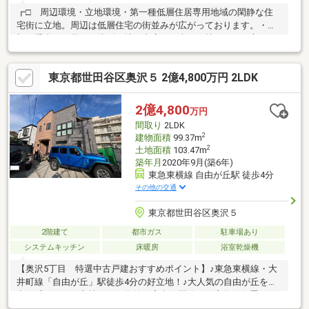
┏□ 周辺環境・立地環境・第一種低層住居専用地域の閑静な住
宅街に立地。周辺は低層住宅の街並みが広がっております。・大
切な愛車を雨風から防げる地下車庫。お車をお持ちでない方は、
駐輪場や物置としてもご利用いただけます。┏□ ポイント・駐
車スペースは車種次第では2台 駐車可能・2階建て2LDK 洋室2
東京都世田谷区奥沢５ 2億4,800万円 2LDK
部屋は広さも取れており日当り良好です・地下車庫部分には収納
スペースもあり季節物や備蓄品を収納できます・各居室含め出窓
が多く、開放感と明るさがとれております┏□ リフォーム履
2億4,800
万円
歴・2022年3月 外壁・屋根の塗り直し・2022年 浴室扉の交
間取り
2LDK
換・2021年 1階2階 トイレ交換
2
建物面積
99.37m
2
土地面積
103.47m
築年月
2020年9月(築6年)
東急東横線 自由が丘駅 徒歩4分
その他の交通
東京都世田谷区奥沢５
2階建て
都市ガス
駐車場あり
システムキッチン
床暖房
浴室乾燥機
【奥沢5丁目 特選中古戸建おすすめポイント】♪東急東横線・大
井町線「自由が丘」駅徒歩4分の好立地！♪大人気の自由が丘を全
力で感じられる立地です！物件は高台の閑静な住宅街に位置しま
す！♪ミサワホーム施工、令和2年築の築浅物件！♪広々LDK23帖