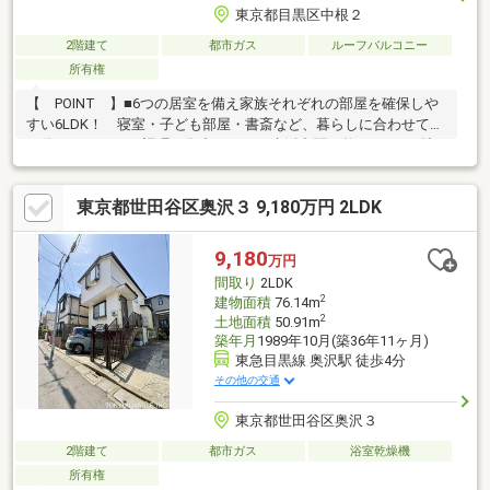
東京都目黒区中根２
2階建て
都市ガス
ルーフバルコニー
所有権
【 POINT 】■6つの居室を備え家族それぞれの部屋を確保しや
すい6LDK！ 寝室・子ども部屋・書斎など、暮らしに合わせて使
い分けられます♪■調理に集中しやすく生活空間を整えやすい4帖
の独立キッチン◎■21帖のゆとりが広がる伸びやかで開放的なリ
ビング 家族が集まっても窮屈になりにくく、寛ぎの時間をのび
東京都世田谷区奥沢３ 9,180万円 2LDK
のび楽しめます♪【 AREA 】■2駅2路線利用可能！ 渋谷・横
浜・大井町方面へつながり行き先に合わせて使い分けやすい立地
です◎■ショッピングやグルメを楽しめる自由が丘も徒歩圏
9,180
万円
内！ 休日のお出かけ先にも困らないエリアです♪■買い物・通
間取り
2LDK
学・通院施設が徒歩10分圏内に充実！
2
建物面積
76.14m
2
土地面積
50.91m
築年月
1989年10月(築36年11ヶ月)
東急目黒線 奥沢駅 徒歩4分
その他の交通
東京都世田谷区奥沢３
2階建て
都市ガス
浴室乾燥機
所有権