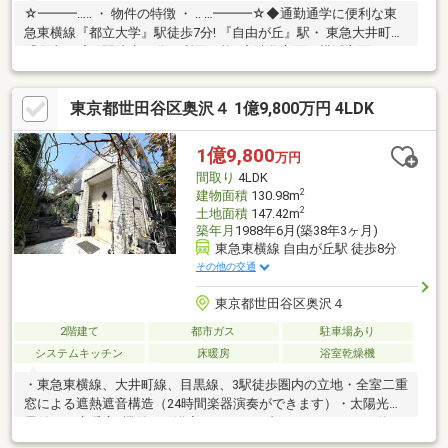
☆━━━…‥ ・ 物件の特徴 ・ ‥ …━━━☆◆通勤通学に便利な東
急東横線『都立大学』駅徒歩7分! 『自由が丘』駅・ 東急大井町線
『自由が丘』駅徒歩11分で利用可能♪◆渋谷方面・横浜方面とも
に交通アクセス良好です♪◆周辺は閑静な住宅地につき落ち着い
た街並みでお過ごし頂けます♪◆スーパー、コンビニ、公園等、
東京都世田谷区奥沢４ 1億9,800万円 4LDK
生活環境良好♪是非、現地をご確認ください！☆━━━…‥ ・
━☆━ ・ ‥…━━━☆
1億9,800
万円
間取り
4LDK
2
建物面積
130.98m
2
土地面積
147.42m
築年月
1988年6月(築38年3ヶ月)
東急東横線 自由が丘駅 徒歩8分
その他の交通
東京都世田谷区奥沢４
2階建て
都市ガス
駐車場あり
システムキッチン
床暖房
浴室乾燥機
・東急東横線、大井町線、目黒線、3駅徒歩圏内の立地・全室二重
窓による遮熱遮音構造（24時間楽器演奏ができます）・太陽光発
電付き・床暖房6機付き・浴室+シャワーブースあり・ロフト約15
㎡・2Fのサービスリビングには造り付け本棚あり・南側ウッドデ