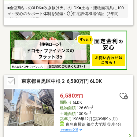
■全室5帖～の3LDK■吹き抜け天井のLDK■土地・建物面積共に100
㎡～安心のサポート体制を完備～①住宅設備機器保証（2年間）
対象箇所：給湯器・システムキッチン・システムバス・温水便
座・エアコン故障等、トラブルが発生した際に無償修理サービス
を提供②緊急駆け付けサービス（24時間365日）鍵（紛失故
障）・ガラス・水回りのトラブルに専門スタッフが駆けつけます
③コールセンター（24時間365日）故障や操作方法でお困りの際
にご利用ください※弊社からご購入された場合のみ適用※保証内容
の制限・保証限度額の設定あり
東京都目黒区中根２ 6,580万円 6LDK
6,580
万円
間取り
6LDK
2
建物面積
126.68m
2
土地面積
130.9m
築年月
1986年12月(築39年9ヶ月)
東急東横線 都立大学駅 徒歩4分
その他の交通