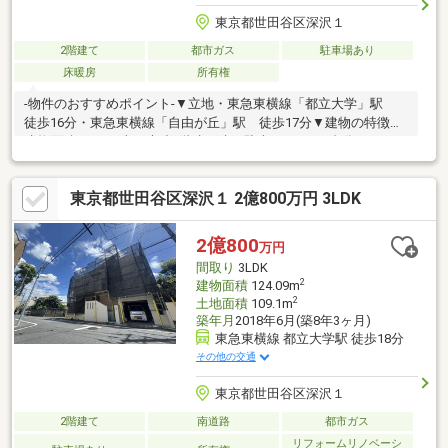
東京都世田谷区深沢１
2階建て
都市ガス
駐車場あり
床暖房
所有権
-物件のおすすめポイント-▼立地・東急東横線「都立大学」駅
徒歩16分・東急東横線「自由が丘」駅 徒歩17分▼建物の特徴・
建物面積88.59平米、木造2階建戸建・駐車スペース1台分あり ※
車種による制限あり・第一種低層住居専用地域の閑静な住宅街▼
お部屋の特徴・LDKは約18.0帖とゆったりとくつろげる空間・コ
東京都世田谷区深沢１ 2億800万円 3LDK
ミュニケーションを育むリビング階段・LD部分には足元を暖めて
くれる床暖房付▼設備・ゆったりとは入れる1坪タイプのお風呂・
床下収納庫をはじめ全居室に収納スペースあり・洗濯物を干すの
2億800
万円
に便利な2WAYバルコニー
間取り
3LDK
2
建物面積
124.09m
2
土地面積
109.1m
築年月
2018年6月(築8年3ヶ月)
東急東横線 都立大学駅 徒歩18分
その他の交通
東京都世田谷区深沢１
2階建て
南道路
都市ガス
リフォームリノベーシ