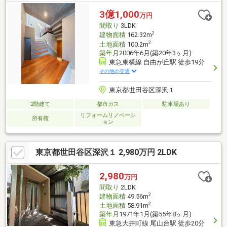
3億1,000
万円
間取り
3LDK
2
建物面積
162.32m
2
土地面積
100.2m
築年月
2006年6月(築20年3ヶ月)
東急東横線 自由が丘駅 徒歩19分
その他の交通
東京都世田谷区深沢１
2階建て
都市ガス
駐車場あり
リフォームリノベーシ
所有権
ョン
東京都世田谷区深沢１ 2,980万円 2LDK
2,980
万円
間取り
2LDK
2
建物面積
49.56m
2
土地面積
58.91m
築年月
1971年1月(築55年8ヶ月)
東急大井町線 尾山台駅 徒歩20分