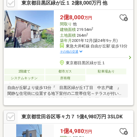
東京都目黒区緑が丘１ 2億8,000万円 他
セブンイレブン目黒八雲２丁目店 徒歩2分（約120ｍ）・駒沢公
園 徒歩5分（約370m）・まいばすけっと八雲４丁目店 徒歩7分
（約550m）
2億8,000
万円
間取り
他
2
建物面積
219.54m
2
土地面積
264m
築年月
2001年12月(築24年9ヶ月)
東急大井町線 自由が丘駅 徒歩13分
その他の交通
東京都目黒区緑が丘１
2階建て
都市ガス
駐車場あり
システムキッチン
所有権
自由が丘駅より徒歩13分『 目黒区緑が丘1丁目 中古戸建 』
閑静な住宅街に位置する地下室付の二世帯住宅～テラスが付いて
開放感溢れる住空間～◆東急大井町線「緑が丘」駅より徒歩5分
の便利な立地◇閑静な住宅地で生活環境と利便性を得られます！
◆1LDK+3LDK+地下室を備えた二世帯住宅◇趣味や収納に活用で
東京都世田谷区等々力７ 1億4,980万円 3SLDK
きる地下室を完備した機能的な設計◆家族や大切な人とのひとと
きをより特別なものに◇内見希望・資料請求などお気軽にお問い
合わせください～東京、川崎エリアの「住まい」探しに確かな安
1億4,980
万円
心と満足を～ 東宝ハウス大田東京ならではの高品質なサービスを