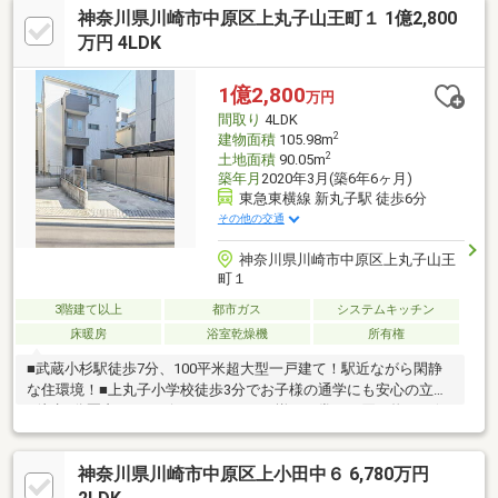
神奈川県川崎市中原区上丸子山王町１ 1億2,800
1616サイズの浴室(3階)▼周辺環境・イトーヨーカドー武蔵小杉駅
前店 徒歩4分(約290m)・川崎市立小杉小学校 徒歩10分(約800m)■
万円 4LDK
ご希望の住まい探しをお手伝いします ━━━━━・・・物件の詳
細・ご相談はお気軽にお問い合わせください。
1億2,800
万円
間取り
4LDK
2
建物面積
105.98m
2
土地面積
90.05m
築年月
2020年3月(築6年6ヶ月)
東急東横線 新丸子駅 徒歩6分
その他の交通
神奈川県川崎市中原区上丸子山王
町１
3階建て以上
都市ガス
システムキッチン
床暖房
浴室乾燥機
所有権
■武蔵小杉駅徒歩7分、100平米超大型一戸建て！駅近ながら閑静
な住環境！■上丸子小学校徒歩3分でお子様の通学にも安心の立地
■徒歩5分圏内にコンビニ・スーパーが揃い日常のお買い物にも便
利、多摩川までもほど近く、休日の散歩やキャンプも愉しめます
♪■幅約3.1メートル、奥行約5.3メートルの駐車スペース有！■広々
神奈川県川崎市中原区上小田中６ 6,780万円
とした玄関、18帖以上のＬＤＫには一部床暖房完備■全居室6帖以
上・全室収納ありのゆったりとした4ＬＤＫ