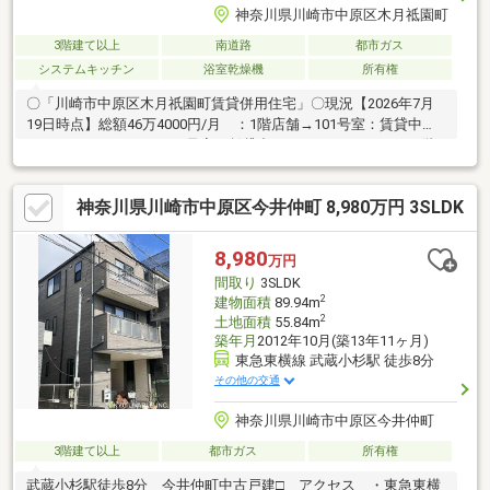
神奈川県川崎市中原区木月祗園町
3階建て以上
南道路
都市ガス
システムキッチン
浴室乾燥機
所有権
〇「川崎市中原区木月祇園町賃貸併用住宅」〇現況【2026年7月
19日時点】総額46万4000円/月 ：1階店舗→101号室：賃貸中
（12万1000円/月）、102号室：賃貸中（14万3000円/月） /2階
（1K×2）→ 201号室：賃貸中（10万円/月）、202号室：賃貸中
（10万円/月）/3階オーナー住戸2LDK＋屋上：空室 〇建物面
神奈川県川崎市中原区今井仲町 8,980万円 3SLDK
積：230.73㎡(約69.79坪)〇築年月：2014年02月〇構造：鉄骨造〇
土地面積：128.88㎡(約38.98坪)／セットバック済み／他に私道負
担：21.83㎡あり〇接道状況：角地・南7.2m(公道)接面10.8m／東
8,980
万円
4m(私道)接面11.6m◆オートロック ◆食器洗浄乾燥機 ◆浴室
間取り
3SLDK
乾燥暖房機 ◆電動シャッター ◆太陽光発電システム
2
建物面積
89.94m
2
土地面積
55.84m
築年月
2012年10月(築13年11ヶ月)
東急東横線 武蔵小杉駅 徒歩8分
その他の交通
神奈川県川崎市中原区今井仲町
3階建て以上
都市ガス
所有権
武蔵小杉駅徒歩8分 今井仲町中古戸建□ アクセス ・東急東横