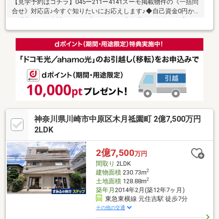
【見学予約はコチラ】045ー211ー4141スーモ掲載物件の《一括問
合せ》対応店♪今すぐ知りたいにお応えします♪◆自己資金0円か
ら購入可！資金計画から徹底サポート♪◆提携銀行多数！住宅ロ
ーンのご相談もおまかせください♪◆ファイナンシャルプランナ
ー相談無料！支払計画もサポート♪◆車でご納得いくまで物件見
学！とことん比較検討♪◆ご自宅まで送迎！移動の心配は不要♪◆
チャイルドシート完備！小さなお子様とご一緒でも安心♪◆平日
やお仕事帰りの見学も歓迎♪◆年中無休！即日対応♪◆ご来店は
【みなとみらい線「日本大通」駅 1分！】アクセス便利♪【ご見
学は「見学」ボタンをクリック】
神奈川県川崎市中原区木月祗園町 2億7,500万円
2LDK
2億7,500
万円
間取り
2LDK
2
建物面積
230.73m
2
土地面積
128.88m
築年月
2014年2月(築12年7ヶ月)
東急東横線 元住吉駅 徒歩7分
その他の交通