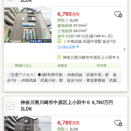
2LDK
6,780
万円
間取り
2LDK
2
建物面積
97.01m
2
土地面積
64.07m
築年月
2011年12月(築14年9ヶ月)
ＪＲ南武線 武蔵中原駅 徒歩7分
その他の交通
神奈川県川崎市中原区上小田中６
3階建て以上
床暖房
所有権
〔交通アクセス〕◆2駅利用可能・JR南武線「武蔵中原」駅 徒
歩7分・JR南武線「武蔵小杉」駅 徒歩16分・東急東横線「武蔵
小杉」駅 徒歩17分〔物件概要〕・「川崎市中原区上小田中6丁
目戸建」●建物概要・建物面積：97.01㎡（29.34坪）・築年月：
2011年12月築・構造：木造スレート葺3階建て・間取り：1階→事
神奈川県川崎市中原区上小田中６ 6,780万円
務所、2階・3階→2LDK・現況：1階→売主事務所利用中、2階・3
階→売主居住中
2LDK
6,780
万円
間取り
2LDK