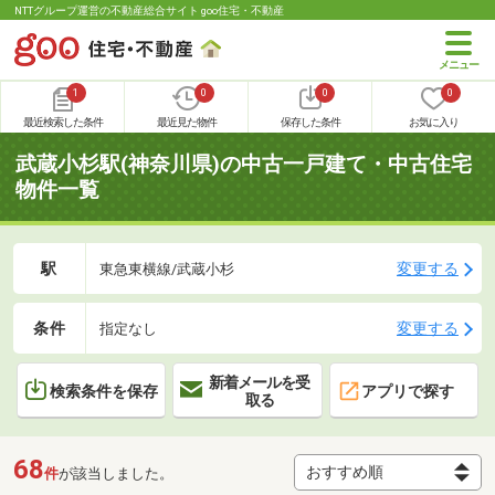
NTTグループ運営の不動産総合サイト goo住宅・不動産
1
0
0
0
最近検索した条件
最近見た物件
保存した条件
お気に入り
武蔵小杉駅(神奈川県)の中古一戸建て・中古住宅
物件一覧
駅
変更する
東急東横線/武蔵小杉
条件
変更する
指定なし
新着メールを受
検索条件を保存
アプリで探す
取る
68
件
が該当しました。