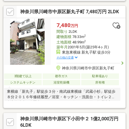
いと閑静な暮らしを両方を享受できる立地です・各居室5.6畳以上
確保。また、風通しの良い二面採光の居室。・ＬＤは3面に窓を配
神奈川県川崎市中原区新丸子町 7,480万円 2LDK
し、明るく開放感ある空間を演出します。・キッチン・浴室・洗
面室・お手洗いなど各種水回りには窓が設置されており換気良好
です・ビルトイン車庫・2016年に浴室交換、キッチン交換、洗面
7,480
万円
台交換履歴あり私道：9.10m2のうち持分1/3、19.99m2のうち持分
間取り
2LDK
1/3
2
建物面積
78.33m
2
土地面積
48.99m
築年月
2001年5月(築25年4ヶ月)
東急東横線 新丸子駅 徒歩3分
その他の交通
神奈川県川崎市中原区新丸子町
3階建て以上
都市ガス
駐車場あり
システムキッチン
浴室乾燥機
所有権
東横線「新丸子」駅徒歩３分・南武線東横線「武蔵小杉」駅徒歩
８分２０１６年修繕履歴／浴室・キッチン・洗面台・トイレ２か
所交換徒歩５分圏内にスーパー、コンビニがあり買い物環境良
好。
神奈川県川崎市中原区下小田中２ 1億2,000万円
6LDK