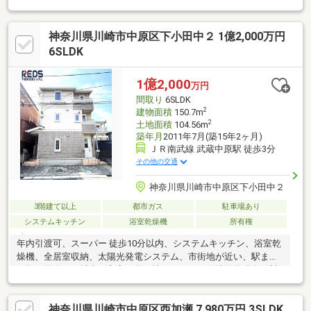
トイノベーション（株）の注文住宅■東側約５．７ｍ公道、南側
隣地通路のため日当たり良好■広々としたシューズインクローゼ
神奈川県川崎市中原区下小田中２ 1億2,000万円
ット■床と浴槽の自動洗浄付きお風呂■自動洗浄のタンクレストイ
レ（Panasonicアラウーノ）■リビングに吹き抜けがあり、開放感
6SLDK
と陽当たり良好です■24時間換気システム導入の注文住宅
■6.22kW太陽光パネルを設置
1億2,000
万円
間取り
6SLDK
2
建物面積
150.7m
2
土地面積
104.56m
築年月
2011年7月(築15年2ヶ月)
ＪＲ南武線 武蔵中原駅 徒歩3分
その他の交通
神奈川県川崎市中原区下小田中２
3階建て以上
都市ガス
駐車場あり
システムキッチン
浴室乾燥機
所有権
年内引渡可、スーパー 徒歩10分以内、システムキッチン、浴室乾
燥機、全居室収納、太陽光発電システム、市街地が近い、駅まで
平坦、前道６ｍ以上、和室、整形地、シャワー付洗面化粧台、対
面式キッチン、ハイルーフ駐車場、トイレ２ヶ所、浴室１坪以
上、複層ガラス、オートバス、浴室に窓、都市近郊、前面棟無、
神奈川県川崎市中原区西加瀬 7,980万円 3SLDK
通風良好、ＩＨクッキングヒーター、３階建以上、リビング階