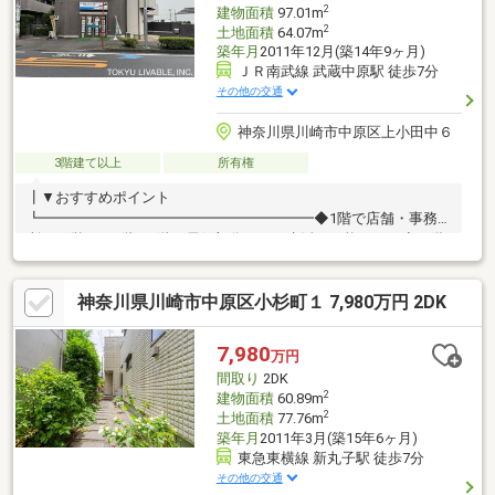
2
建物面積
97.01m
2
土地面積
64.07m
築年月
2011年12月(築14年9ヶ月)
ＪＲ南武線 武蔵中原駅 徒歩7分
その他の交通
神奈川県川崎市中原区上小田中６
3階建て以上
所有権
┃▼おすすめポイント
┗━━━━━━━━━━━━━━━━━━━◆1階で店舗・事務
所を経営し、2階・3階を居住部分として生活が可能です。◆１階
を賃貸で貸し出し、２・３階を居住部分として賃貸併用住宅とし
て毎月の返済額を抑えることができます。◆全体を賃貸として、
神奈川県川崎市中原区小杉町１ 7,980万円 2DK
投資をすることができます。◆角地のため、風通しが良好です。
◆南側道路のため、陽当たりが良好です。┃▼担当者からひと言
┗━━━━━━━━━━━━━━━━━━━大通りに面している
7,980
万円
ため、視認性の良い立地にございます。居住用・賃貸併用住宅・
間取り
2DK
投資用としても検討ができます。ご興味がございましたら、お気
2
建物面積
60.89m
軽にご連絡ください
2
土地面積
77.76m
築年月
2011年3月(築15年6ヶ月)
東急東横線 新丸子駅 徒歩7分
その他の交通