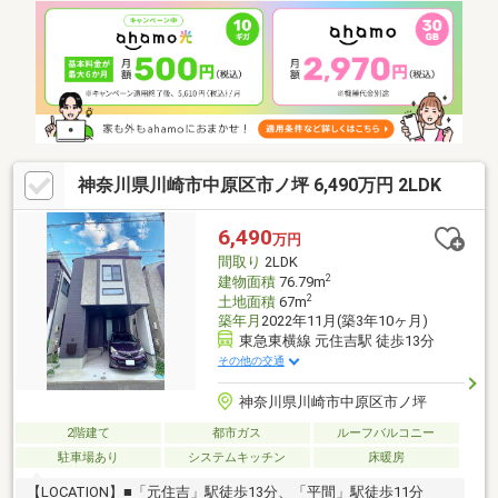
イレ、お風呂床の自動洗浄機能など充実の設備仕様。■小学校や
保育園、クリニックが徒歩5分内で子育て家庭にもおすすめの立地
です。お問い合わせお待ちしております。
神奈川県川崎市中原区市ノ坪 6,490万円 2LDK
6,490
万円
間取り
2LDK
2
建物面積
76.79m
2
土地面積
67m
築年月
2022年11月(築3年10ヶ月)
東急東横線 元住吉駅 徒歩13分
その他の交通
神奈川県川崎市中原区市ノ坪
2階建て
都市ガス
ルーフバルコニー
駐車場あり
システムキッチン
床暖房
【LOCATION】■「元住吉」駅徒歩13分、「平間」駅徒歩11分