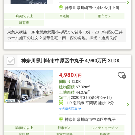
神奈川県川崎市中原区今井上町
3階建て以上
南道路
都市ガス
所有権
東急東横線・JR南武線武蔵小杉駅まで徒歩10分・2017年築の三井
ホーム施工の注文２世帯住宅・南・西の角地。採光・通風良好、
開放感ある立地※2LDK＋Sの間取りを(1)１LDK＋Sの間取りを(2)
とする・LDKは(1)については約17.4畳、(2)については12.2畳・(1)
(2)ともに風通しの良い二面採光の居室。全居室二面採光の間取設
神奈川県川崎市中原区中丸子 4,980万円 3LDK
計・(1)は約6畳洋室と約8.7畳の間はウォークスルーローゼット設
置・(1)の洗面室はバルコニーへつながっており洗濯の動線良好・
(1)(2)ともに浴室暖房換気乾燥機・(1)はＬＤ部分に床暖房設置・
4,980
万円
TVモニター付きインターホン・ガレージあり
間取り
3LDK
2
建物面積
67.32m
2
土地面積
44.07m
築年月
2020年3月(築6年6ヶ月)
ＪＲ南武線 平間駅 徒歩12分
その他の交通
神奈川県川崎市中原区中丸子
3階建て以上
都市ガス
システムキッチン
床暖房
浴室乾燥機
所有権