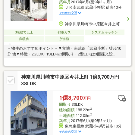
築年月
2017年6月(築9年3ヶ月)
ＪＲ南武線 武蔵小杉駅 徒歩10分
その他の交通
神奈川県川崎市中原区今井上町
3階建て以上
都市ガス
システムキッチン
床暖房
所有権
－物件のおすすめポイント－▼立地・南武線「武蔵小杉」徒歩10
分 他▼特徴・2SLDK+1SLDKの間取り・2階LDKは3面採光設
計、・対面式キッチン採用(食洗機搭載)・3階各洋室を繋ぐWTC・
2・3階に南向きバルコニー有・窓・収納付サービススペースを2
箇所に設置・各階にトイレ配置・ガレージ有(車種による)▼設
神奈川県川崎市中原区今井上町 1億8,700万円
備・床暖房(2階LDK部分)▼周辺環境・まいばすけっと今井仲町店
徒歩6分(約480m)・川崎市立今井小学校 徒歩5分(約390m)■ ご希望
3SLDK
の住まい探しをお手伝いします ━━━━━・・・物件の詳細・ご
相談はお気軽にお問い合わせください。
1億8,700
万円
間取り
3SLDK
2
建物面積
188.22m
2
土地面積
112.05m
築年月
2017年6月(築9年3ヶ月)
東急東横線 武蔵小杉駅 徒歩10分
その他の交通