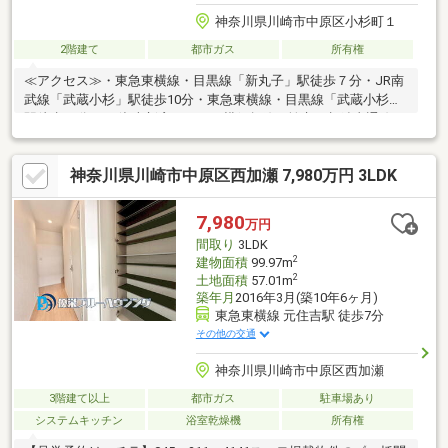
神奈川県川崎市中原区小杉町１
2階建て
都市ガス
所有権
≪アクセス≫・東急東横線・目黒線「新丸子」駅徒歩７分・JR南
武線「武蔵小杉」駅徒歩10分・東急東横線・目黒線「武蔵小杉」
駅徒歩10分・JR湘南新宿ライン・横須賀線・埼京・相鉄直通線
「武蔵小杉」駅徒歩17分≪物件の特徴≫・旭化成ホームズの注文
住宅・1階にトイレ、浴室、洗面所・全室収納あり・建物面積
神奈川県川崎市中原区西加瀬 7,980万円 3LDK
60.89㎡・土地面積 77.76㎡※公簿／路地状部分：24.32㎡を含む
7,980
万円
間取り
3LDK
2
建物面積
99.97m
2
土地面積
57.01m
築年月
2016年3月(築10年6ヶ月)
東急東横線 元住吉駅 徒歩7分
その他の交通
神奈川県川崎市中原区西加瀬
3階建て以上
都市ガス
駐車場あり
システムキッチン
浴室乾燥機
所有権