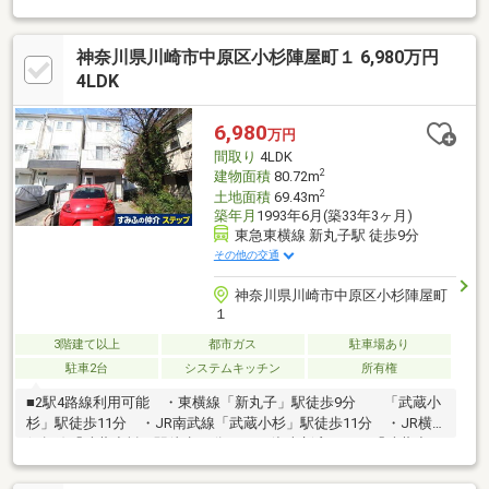
す。《室内の特徴》・旭化成ホームズ株式会社 設計・施工・
LDKは約18.3畳。壁面にはエコカラットを設置しており消臭、除
神奈川県川崎市中原区小杉陣屋町１ 6,980万円
湿効果があります。・各室には、豊富な収納があります。・2階リ
ビングダイニングには大きな窓と天窓がありとても明るく開放的
4LDK
です。 ・3階のルーフバルコニーは、水栓及び外コンセント付き
でBBQなども楽しめます。《駐車場》・カースペースは水栓がつ
6,980
万円
いており、洗車が可能です。
間取り
4LDK
2
建物面積
80.72m
2
土地面積
69.43m
築年月
1993年6月(築33年3ヶ月)
東急東横線 新丸子駅 徒歩9分
その他の交通
神奈川県川崎市中原区小杉陣屋町
１
3階建て以上
都市ガス
駐車場あり
駐車2台
システムキッチン
所有権
■2駅4路線利用可能 ・東横線「新丸子」駅徒歩9分 「武蔵小
杉」駅徒歩11分 ・JR南武線「武蔵小杉」駅徒歩11分 ・JR横
須賀線「武蔵小杉」駅徒歩17分 ・JR湘南新宿ライン「武蔵小
杉」駅徒歩17分◇土地面積:69.43㎡◇建物面積：80.72㎡◇間取
り：4LDK◇木造3階建