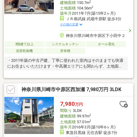
2
建物面積
150.7m
2
土地面積
104.56m
築年月
2011年7月(築15年2ヶ月)
ＪＲ南武線 武蔵中原駅 徒歩3分
その他の交通
神奈川県川崎市中原区下小田中２
3階建て以上
システムキッチン
オール電化
浴室乾燥機
所有権
・2011年築の中古戸建、丁寧に使われた室内はそのままでも快適
にお住まいいただけます・中高層エリアにも関わらず、土地面積
104㎡、ゆとりある敷地が魅力の一邸です。・建物面積150㎡超の
二世帯住宅仕様、親世帯・子世帯それぞれのプライバシーにも配
慮された建築。・JR南武線「武蔵中原」駅徒歩3分の好立地、通
神奈川県川崎市中原区西加瀬 7,980万円 3LDK
勤通学や日々のお買い物もスムーズ。・将来を見据えた住まいと
しても、賃貸併用など多様な活用が検討できる柔軟性の高さも魅
力。■シティネットは元住吉駅から徒歩１分！ぜひこの機会に現
7,980
万円
地の雰囲気をご覧になってみませんか？車でのご送迎や周辺での
間取り
3LDK
お待ち合わせなど柔軟にご対応させていただきます。
2
建物面積
99.97m
2
土地面積
57.01m
築年月
2016年3月(築10年6ヶ月)
東急目黒線 元住吉駅 徒歩7分