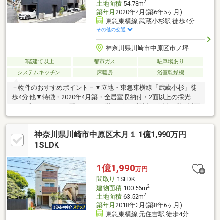
2
土地面積
54.78m
築年月
2020年4月(築6年5ヶ月)
東急東横線 武蔵小杉駅 徒歩4分
その他の交通
神奈川県川崎市中原区市ノ坪
3階建て以上
都市ガス
駐車場あり
システムキッチン
床暖房
浴室乾燥機
－物件のおすすめポイント－▼立地・東急東横線「武蔵小杉」徒
歩4分 他▼特徴・2020年4月築・全居室収納付・2面以上の採光あ
り・プライバシーに配慮された2階リビング設計・会話が弾む対面
式キッチン・3階の2面にバルコニーを設置・駐車1台可(車種によ
る)▼設備・床暖房(LD)・食洗機・浴室暖房乾燥機▼周辺環境・グ
神奈川県川崎市中原区木月１ 1億1,990万円
ランツリー武蔵小杉 徒歩3分(約240m)・川崎市立東住吉小学校 徒
歩4分(約270m)・ららテラス武蔵小杉 徒歩5分(約400m)■ ご希望の
1SLDK
住まい探しをお手伝いします ━━━━━・・・物件の詳細・ご相
談はお気軽にお問い合わせください。
1億1,990
万円
間取り
1SLDK
2
建物面積
100.56m
2
土地面積
63.52m
築年月
2018年3月(築8年6ヶ月)
東急東横線 元住吉駅 徒歩4分