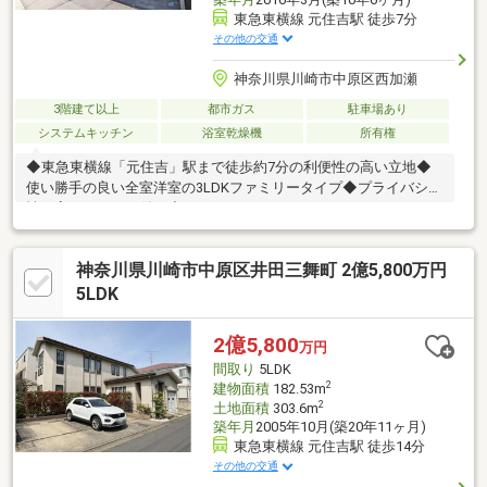
東急東横線 元住吉駅 徒歩7分
その他の交通
神奈川県川崎市中原区西加瀬
3階建て以上
都市ガス
駐車場あり
システムキッチン
浴室乾燥機
所有権
◆東急東横線「元住吉」駅まで徒歩約7分の利便性の高い立地◆
使い勝手の良い全室洋室の3LDKファミリータイプ◆プライバシー
性が高まるポーチ付き◆たっぷりしまえるウォークインクローゼ
ットで衣替えが不要！収納が豊富なプランです！◆コミュニケー
ションの機会が増えるリビング階段採用◆開放感を演出してくれ
神奈川県川崎市中原区井田三舞町 2億5,800万円
る対面キッチン採用◆食洗機・浄水器一体型水栓など機能充実の
システムキッチン◆浴室乾燥機＋追焚機能の機能充実のバスルー
5LDK
ム◆洗濯物が良く乾きそうな南向きバルコニー付き◆防犯性を高
めるディンプルキーが採用されています！◆雨の日でもお車に乗
2億5,800
万円
り降りしやすいビルトイン車庫付き
間取り
5LDK
2
建物面積
182.53m
2
土地面積
303.6m
築年月
2005年10月(築20年11ヶ月)
東急東横線 元住吉駅 徒歩14分
その他の交通