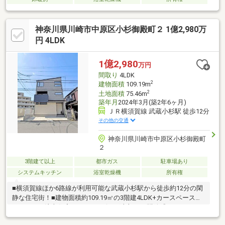
神奈川県川崎市中原区小杉御殿町２ 1億2,980万
円 4LDK
1億2,980
万円
間取り
4LDK
2
建物面積
109.19m
2
土地面積
75.46m
築年月
2024年3月(築2年6ヶ月)
ＪＲ横須賀線 武蔵小杉駅 徒歩12分
その他の交通
神奈川県川崎市中原区小杉御殿町
２
3階建て以上
都市ガス
駐車場あり
システムキッチン
浴室乾燥機
所有権
■横須賀線ほか6路線が利用可能な武蔵小杉駅から徒歩約12分の閑
静な住宅街！■建物面積約109.19㎡の3階建4LDK+カースペースの
こだわりの注文住宅です。■リビング上部には開放感たっぷりの
吹抜けがございます。■太陽光パネルや自動洗浄のタンクレスト