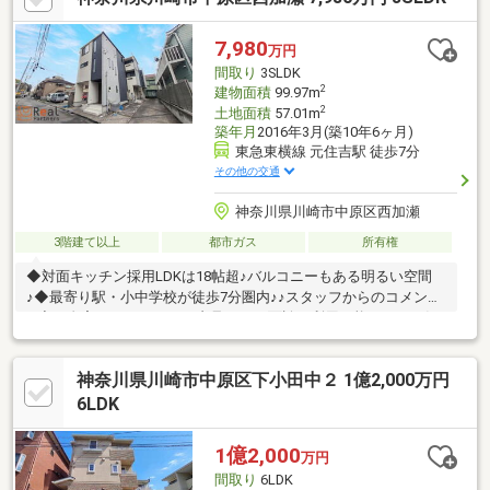
段、全居室複層ガラスか複層サッシ、都市ガス、小学校 徒歩10分
以内、平坦地、２世帯住宅、可動間仕切り、納戸、浄水器
7,980
万円
間取り
3SLDK
2
建物面積
99.97m
2
土地面積
57.01m
築年月
2016年3月(築10年6ヶ月)
東急東横線 元住吉駅 徒歩7分
その他の交通
神奈川県川崎市中原区西加瀬
3階建て以上
都市ガス
所有権
◆対面キッチン採用LDKは18帖超♪バルコニーもある明るい空間
♪◆最寄り駅・小中学校が徒歩7分圏内♪♪スタッフからのコメント
♪ ◇ご自宅にいたままWEB内見、WEB面談が利用可能です。お気
軽にお問い合わせください。◇「横浜・川崎」の最新物件はもち
ろん、「住宅ローンにも強い会社」です。◇「新川崎駅徒歩４
神奈川県川崎市中原区下小田中２ 1億2,000万円
分」に店舗がございますので、お気軽にご来店下さい。◇お車で
ご来社の際は、近隣駐車場ご案内いたします。◇現地見学をご希
6LDK
望のお客様は、ご指定の場所へのお迎えも対応します。
1億2,000
万円
間取り
6LDK