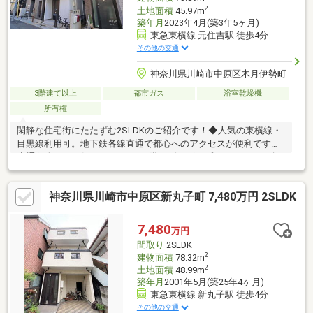
2
土地面積
45.97m
築年月
2023年4月(築3年5ヶ月)
東急東横線 元住吉駅 徒歩4分
その他の交通
神奈川県川崎市中原区木月伊勢町
3階建て以上
都市ガス
浴室乾燥機
所有権
閑静な住宅街にたたずむ2SLDKのご紹介です！◆人気の東横線・
目黒線利用可。地下鉄各線直通で都心へのアクセスが便利です！
◇通行人の目が気になりにくい2階リビング。プライバシーを確
保できます。リビング階段で家族とのつながりを大事にできま
す！◆玄関は自転車やベビーカーが乗り入れても余裕のある広
神奈川県川崎市中原区新丸子町 7,480万円 2SLDK
さ！◇1階部分のサービルルームは玄関と接続しており開放的で
す。応接室としてもぴったり！◆浴室はゆったり1818サイズ。洗
面所とともに窓付きで、湿気がこもりにく構造。◇2階と3階は両
7,480
万円
面がバルコニーに接しており、通風・採光ともに良好です。◆窓
間取り
2SLDK
はペアガラスになっているため防音、断熱性に優れ快適です！
2
建物面積
78.32m
2
土地面積
48.99m
築年月
2001年5月(築25年4ヶ月)
東急東横線 新丸子駅 徒歩4分
その他の交通