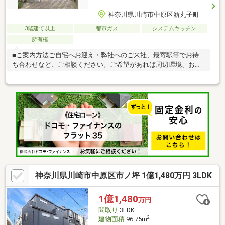
神奈川県川崎市中原区新丸子町
3階建て以上
都市ガス
システムキッチン
所有権
■ご案内方法ご自宅へお迎え・弊社へのご来社、最寄駅等でお待
ち合わせなど、ご相談ください。ご希望があれば周辺環境、お客
様のご条件に合わせた物件なども合わせてご紹介いたします。■
その他、各種ご相談も承っております◎リフォームに関するご相
談◎住宅ローン、火災保険に関するご相談◎不動産の税金に関す
るご相談
神奈川県川崎市中原区市ノ坪 1億1,480万円 3LDK
1億1,480
万円
間取り
3LDK
2
建物面積
96.75m