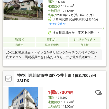
間取り
5LDK
2
建物面積
132.48m
2
土地面積
173.55m
築年月
2011年12月(築14年9ヶ月)
ＪＲ南武線 武蔵中原駅 徒歩10分
その他の交通
神奈川県川崎市中原区上小田中７
2階建て
都市ガス
システムキッチン
床暖房
浴室乾燥機
所有権
LDKに床暖房洗面・トイレ２か所リビングからテラス付きの広い
庭エアコン・照明器具つき日当たり良好三方が道路接道■コンビ
ニやスーパー・ドラッグストアが近く買い物に便利 ■周辺に商
業施設や飲食店多数あり■小学校・中学校も近く、子育てしやす
い環境～株式会社レジデンス～ご所有不動産のご売却、お住まい
神奈川県川崎市中原区今井上町 1億8,700万円
のご購入はお任せ下さい。■資金計画について■購入条件について
■税金について・・・等不動産に関することなら、どのようなこ
3SLDK
とでもお気軽にご相談くださいインターネット未掲載の物件も多
数取り扱っております。お問い合わせ心よりお待ち申し上げま
1億8,700
万円
す。
間取り
3SLDK
2
建物面積
188.22m
2
土地面積
112.05m