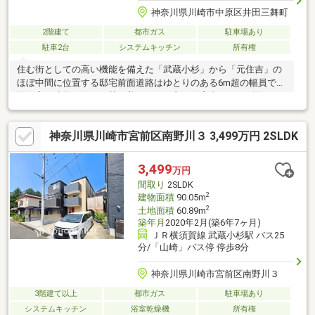
神奈川県川崎市中原区井田三舞町
2階建て
都市ガス
駐車場あり
駐車2台
システムキッチン
所有権
住む街としての高い機能を備えた「武蔵小杉」から「元住吉」の
ほぼ中間に位置する邸宅前面道路はゆとりのある6m超の幅員で周
辺は高い建物がなく、落ち着いた気の良い住宅街です。■贅沢な5
台分の駐車スペース（内、1台はビルトインガレージ ※車種制限あ
り）■全館空調システム （24時間365日 温度管理による快適空間
神奈川県川崎市宮前区南野川３ 3,499万円 2SLDK
を実現、花粉やホコリ、PM2.5の胞子も取り除きます）■1階の洋
室は書斎スペース付、リビングにはミセスコーナーあり◎■南向
き 庭×ウッドテラス BBQや優雅なティータイムをお過ごしいた
3,499
万円
だけます。
間取り
2SLDK
2
建物面積
90.05m
2
土地面積
60.89m
築年月
2020年2月(築6年7ヶ月)
ＪＲ横須賀線 武蔵小杉駅 バス25
分/「山崎」バス停 停歩8分
神奈川県川崎市宮前区南野川３
3階建て以上
都市ガス
駐車場あり
システムキッチン
浴室乾燥機
所有権