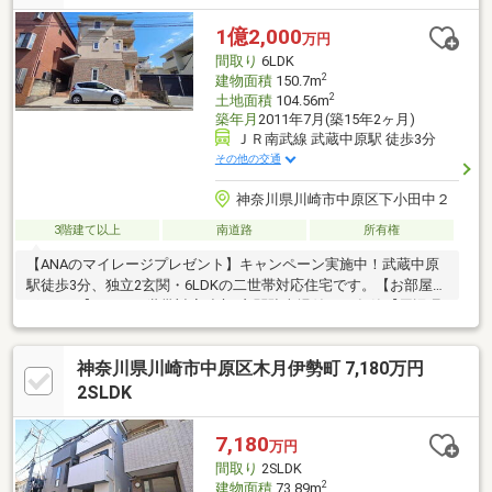
1億2,000
万円
間取り
6LDK
2
建物面積
150.7m
2
土地面積
104.56m
築年月
2011年7月(築15年2ヶ月)
ＪＲ南武線 武蔵中原駅 徒歩3分
その他の交通
神奈川県川崎市中原区下小田中２
3階建て以上
南道路
所有権
【ANAのマイレージプレゼント】キャンペーン実施中！武蔵中原
駅徒歩3分、独立2玄関・6LDKの二世帯対応住宅です。【お部屋の
ポイント】6LDK二世帯対応独立2玄関駐車場付2011年築【周辺環
境のポイント】駅徒歩3分買物便利教育施設徒歩圏公園近く通勤便
利
神奈川県川崎市中原区木月伊勢町 7,180万円
2SLDK
7,180
万円
間取り
2SLDK
2
建物面積
73.89m