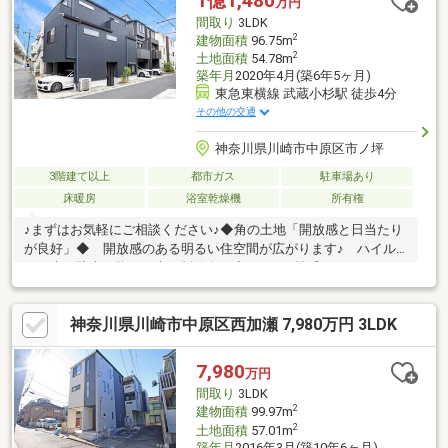
1億1,480
万円
間取り
3LDK
2
建物面積
96.75m
2
土地面積
54.78m
築年月
2020年4月(築6年5ヶ月)
東急東横線 武蔵小杉駅 徒歩4分
その他の交通
神奈川県川崎市中原区市ノ坪
3階建て以上
都市ガス
駐車場あり
床暖房
浴室乾燥機
所有権
♪まずはお気軽にご相談ください♪◆角の土地「開放感と日当たり
が良好」◆ 開放感のある明るい住空間が広がります♪ ハイル
ーフ車も駐車可能！（車種制限有）◆LDK19.7帖「ゆとりあるリ
ビング」◆ 床暖房が完備されており、対面式のキッチンは食洗
機もあり、家事のサポートが充実！◆武蔵小杉駅4分「利便性が
神奈川県川崎市中原区西加瀬 7,980万円 3LDK
充実」◆ 複数路線も利用可能♪アクセス良好な立地です♪ ◆生
活利便性充実◆ スーパーやドラックストア、コンビニが近く買
い物が便利♪ 総合病院も徒歩10分圏内のため、何かあった時も
7,980
万円
安心！□角地□充実の設備□すこやか小杉保育園□東住吉小学校□住
間取り
3LDK
吉中学校
2
建物面積
99.97m
2
土地面積
57.01m
築年月
2016年3月(築10年6ヶ月)