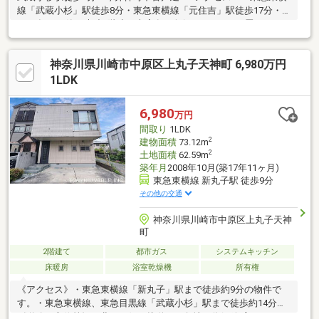
線「武蔵小杉」駅徒歩8分・東急東横線「元住吉」駅徒歩17分・
2012年10月築 木造3階建・車庫有・奥行きのある18.0畳のLDK・
バルコニーの前に建物がないため、日当たり・通風ともに良好で
開放感があります・調理動線に優れたL字型のオープンキッチン
神奈川県川崎市中原区上丸子天神町 6,980万円
は、リビング全体を見渡しながらお料理ができるため、家族との
会話も弾みます・全居室、廊下や階段横にも収納を配・3階には3
1LDK
つの洋室があり、それぞれの部屋が独立したレイアウトのため、
家族間でもプライベートな時間を大切にできます。・トイレは1階
6,980
万円
と2階リビングの2箇所に配置
間取り
1LDK
2
建物面積
73.12m
2
土地面積
62.59m
築年月
2008年10月(築17年11ヶ月)
東急東横線 新丸子駅 徒歩9分
その他の交通
神奈川県川崎市中原区上丸子天神
町
2階建て
都市ガス
システムキッチン
床暖房
浴室乾燥機
所有権
《アクセス》・東急東横線「新丸子」駅まで徒歩約9分の物件で
す。・東急東横線、東急目黒線「武蔵小杉」駅まで徒歩約14分
《道路・方位等》・北、西側に接道する角地の為解放感がありま