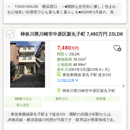
～ TOHO HOUSE 横浜西口 ～■閑静な住宅街に優しく包まれ
る心地良い住環境で心も落ち着く暮らしを■2020年2月築の、美し
い築浅住宅！室内きれいにお使いです■豊かな陽光が満ちる16帖
超のゆったりLDK、通りからの視線が気になりにくい2階リビング
です■ファミリークロークとして活用できるWICがございます■お
神奈川県川崎市中原区新丸子町 7,480万円 2SLDK
天気の悪い日や花粉の季節にも重宝する浴室乾燥機搭載■小中学
校やコンビニ・スーパー・公園が身近に揃った安心の住環境も魅
力ですご見学のご希望、資料請求、ご質問などなど、お気軽にま
7,480
万円
ずはお問い合わせください♪【 フリーダイヤル： 0120-821-930
間取り
2SLDK
】
2
建物面積
78.33m
2
土地面積
48.99m
築年月
2001年5月(築25年4ヶ月)
東急東横線 新丸子駅 徒歩3分
その他の交通
神奈川県川崎市中原区新丸子町
3階建て以上
都市ガス
所有権
即入居可
・東急東横線新丸子駅まで徒歩3分・隣駅の武蔵小杉駅からは、
JR南武線・横須賀線の利用が可能です・駅周辺が商業地域である
のに対し、対象不動産周辺は戸建てが広がる住宅街。駅前の賑わ