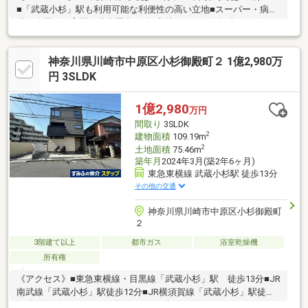
■「武蔵小杉」駅も利用可能な利便性の高い立地■スーパー・病
院・公園・保育園が徒歩圏内■平坦立地につき、自転車やベビー
カーも快適に利用可能■落ち着いた住宅街で穏やかな暮らしを実
現【RESIDENCE】■2022年11月築の築浅戸建■勾配天井を採用し
神奈川県川崎市中原区小杉御殿町２ 1億2,980万
た開放的な2階リビング■陽当たり・眺望良好なルーフバルコニー
付き■床暖房・食洗機・浄水器・浴室乾燥機など充実の設備■対面
円 3SLDK
式キッチンを採用した明るいLD■全居室収納付きで豊富な収納力■
ビルトインガレージ付きで雨の日の乗り降りも快適です室内大変
1億2,980
万円
丁寧にお使いです♪
間取り
3SLDK
2
建物面積
109.19m
2
土地面積
75.46m
築年月
2024年3月(築2年6ヶ月)
東急東横線 武蔵小杉駅 徒歩13分
その他の交通
神奈川県川崎市中原区小杉御殿町
２
3階建て以上
都市ガス
浴室乾燥機
所有権
《アクセス》■東急東横線・目黒線「武蔵小杉」駅 徒歩13分■JR
南武線「武蔵小杉」駅徒歩12分■JR横須賀線「武蔵小杉」駅徒歩
18分《アピールポイント》■２０２４年３月築■こだわりのネクス