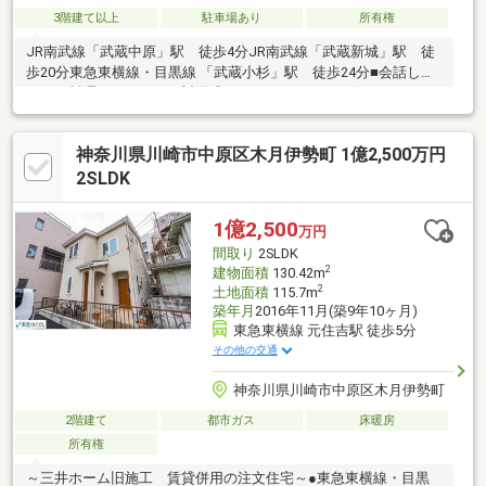
3階建て以上
駐車場あり
所有権
JR南武線「武蔵中原」駅 徒歩4分JR南武線「武蔵新城」駅 徒
歩20分東急東横線・目黒線 「武蔵小杉」駅 徒歩24分■会話しな
がらお料理ができる 対面式カウンターキッチン(2Fキッチンの
み)■ウォークインクローゼットほか各所に収納スペースを確保
使い勝手に配慮した設計でお部屋の空間を有効活用■来客時やお
神奈川県川崎市中原区木月伊勢町 1億2,500万円
子様の遊び場など多目的に使える和室■玄関2つ、キッチン2つ、
浴室2つの二世帯対応住宅
2SLDK
1億2,500
万円
間取り
2SLDK
2
建物面積
130.42m
2
土地面積
115.7m
築年月
2016年11月(築9年10ヶ月)
東急東横線 元住吉駅 徒歩5分
その他の交通
神奈川県川崎市中原区木月伊勢町
2階建て
都市ガス
床暖房
所有権
～三井ホーム旧施工 賃貸併用の注文住宅～●東急東横線・目黒