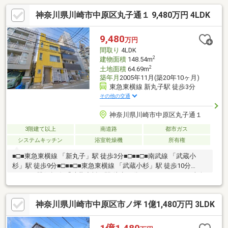
神奈川県川崎市中原区丸子通１ 9,480万円 4LDK
9,480
万円
間取り
4LDK
2
建物面積
148.54m
2
土地面積
64.69m
築年月
2005年11月(築20年10ヶ月)
東急東横線 新丸子駅 徒歩3分
その他の交通
神奈川県川崎市中原区丸子通１
3階建て以上
南道路
都市ガス
システムキッチン
浴室乾燥機
所有権
■□■東急東横線 「新丸子」駅 徒歩3分■□■■□■南武線 「武蔵小
杉」駅 徒歩9分■□■■□■東急東横線 「武蔵小杉」駅 徒歩10分
■□■■□■横須賀線 「武蔵小杉」駅 徒歩12分■□■■4LDK+LDK■南向
き日当たり良好（屋上有）■土地面積64.69m2（19.57坪）■建物面
積148.54m2（44.93坪）■2005年11月築の鉄骨造■容積率324％商
神奈川県川崎市中原区市ノ坪 1億1,480万円 3LDK
業地域♪ ■南道路5.4m公道♪ ■整形地♪