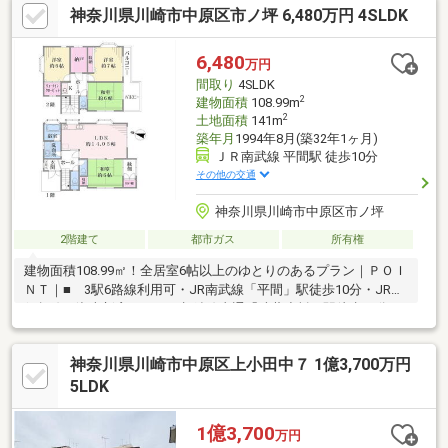
神奈川県川崎市中原区市ノ坪 6,480万円 4SLDK
6,480
万円
間取り
4SLDK
2
建物面積
108.99m
2
土地面積
141m
築年月
1994年8月(築32年1ヶ月)
ＪＲ南武線 平間駅 徒歩10分
その他の交通
神奈川県川崎市中原区市ノ坪
2階建て
都市ガス
所有権
建物面積108.99㎡！全居室6帖以上のゆとりのあるプラン｜ＰＯＩ
ＮＴ｜■ 3駅6路線利用可・JR南武線「平間」駅徒歩10分・JR横
須賀線・湘南新宿ライン・相鉄線直通「武蔵小杉」駅徒歩17分・
東急東横線・東急目黒線「元住吉」駅徒歩16分■ 1階和室には縁
側付き■ 2階には季節物の収納に便利な納戸有り■ 浴室・洗面
神奈川県川崎市中原区上小田中７ 1億3,700万円
室には換気に便利な窓有り■ トイレ３ヶ所有り■ 大型商業施設
「グランツリー武蔵小杉」も徒歩圏内
5LDK
1億3,700
万円