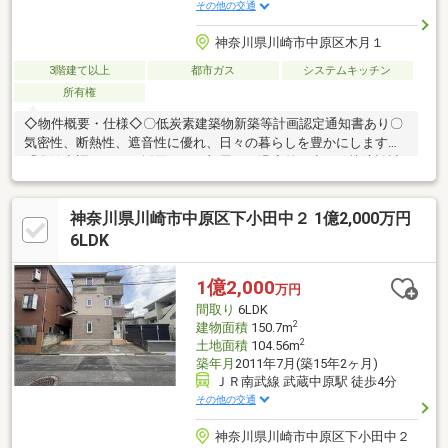
その他の交通
神奈川県川崎市中原区木月１
3階建て以上
都市ガス
システムキッチン
所有権
◇物件概要・仕様◇〇低炭素建築物新築等計画認定通知書あり〇
気密性、断熱性、遮音性に優れ、日々の暮らしを豊かにします〇
「全館空調システム採用」どの部屋でも温度差の少ない快適設計
〇屋根遮熱仕様（ダブルシールドパネル）〇約18.1帖のLDKは約
2.6mの天井高、全方向からの採光〇複層ガラスを採用〇フローリ
神奈川県川崎市中原区下小田中２ 1億2,000万円
ング無垢材使用（1階・2階部分）〇WTC（ウォークスルークロー
ゼット）は1階に約4.9㎡、3階に約2.8㎡の2箇所あり〇全室雨戸自
6LDK
動シャッター付き〇三井ホームによる2×6工法【キッチン】・I型
キッチン 開放感とデザイン性を両立・三井ホーム「クアルタホ
1億2,000
万円
ワイト×ゴールド」仕様・食器洗い乾燥機付き
間取り
6LDK
2
建物面積
150.7m
2
土地面積
104.56m
築年月
2011年7月(築15年2ヶ月)
ＪＲ南武線 武蔵中原駅 徒歩4分
その他の交通
神奈川県川崎市中原区下小田中２