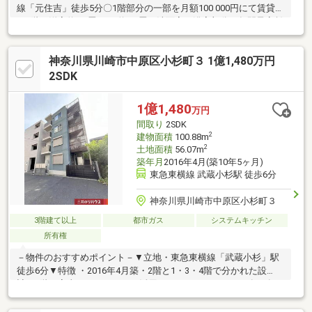
線「元住吉」徒歩5分〇1階部分の一部を月額100 000円にて賃貸中
（1階の洋室約4.8畳、DK約8.5畳、洗面室、浴室部分）年間予定賃
料収入：1 200 000円1階納戸部分、2階、小屋裏収納部分を自己利
用可能です。※2ＳＬＤＫ部分自宅として利用しながら、1階部分
神奈川県川崎市中原区小杉町３ 1億1,480万円
の賃料収入を得ることができます（※オーナーチェンジ物件につ
き現賃貸借契約の引継ぎが条件となります）1階賃貸中部分
2SDK
34.09㎡1、2階自己利用部分 90.06㎡建物面積には賃貸部分34.09
㎡含む
1億1,480
万円
間取り
2SDK
2
建物面積
100.88m
2
土地面積
56.07m
築年月
2016年4月(築10年5ヶ月)
東急東横線 武蔵小杉駅 徒歩6分
神奈川県川崎市中原区小杉町３
3階建て以上
都市ガス
システムキッチン
所有権
－物件のおすすめポイント－▼立地・東急東横線「武蔵小杉」駅
徒歩6分▼特徴 ・2016年4月築・2階と1・3・4階で分かれた設
計・1階に家事スペースとして活用できるユーティリティ有・各キ
ッチン(2・4階)・3階洗面室にバルコニー付、家事動線良好・外階
段から上がる屋上付▼設備・ホームエレベーター(1・3・4階)・