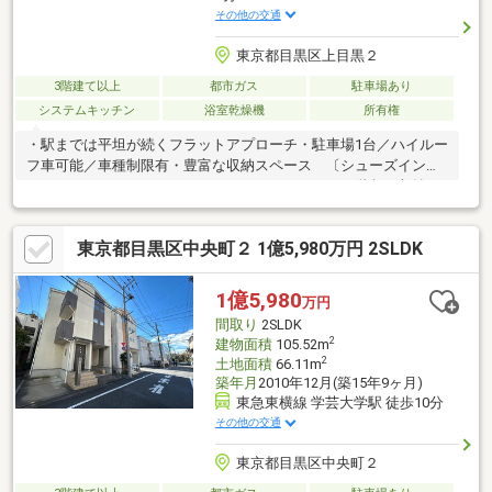
その他の交通
東京都目黒区上目黒２
3階建て以上
都市ガス
駐車場あり
システムキッチン
浴室乾燥機
所有権
・駅までは平坦が続くフラットアプローチ・駐車場1台／ハイルー
フ車可能／車種制限有・豊富な収納スペース 〔シューズインク
ローク、ウォークインクローゼット、パントリー、階段下収納、
パウダールーム収納等〕 ・無垢フローリング、建具の素材、珪
藻土（一部壁面）、質感と意匠に拘った内装・約8.6帖の主寝室、
東京都目黒区中央町２ 1億5,980万円 2SLDK
約3.8帖のウォークインクローゼット付・L字型オープンキッチ
ン、アイランドキッチン台・約2帖のパントリー/冷蔵庫や調理家
電、食材等収納可 ・窓のあるバスルーム1618サイズ ・収納力
1億5,980
万円
のある約3.5帖のパウダールーム
間取り
2SLDK
2
建物面積
105.52m
2
土地面積
66.11m
築年月
2010年12月(築15年9ヶ月)
東急東横線 学芸大学駅 徒歩10分
その他の交通
東京都目黒区中央町２