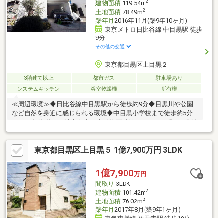
2
建物面積
119.54m
2
土地面積
78.49m
築年月
2016年11月(築9年10ヶ月)
東京メトロ日比谷線 中目黒駅 徒歩
9分
その他の交通
東京都目黒区上目黒２
3階建て以上
都市ガス
駐車場あり
システムキッチン
浴室乾燥機
所有権
≪周辺環境≫◆日比谷線中目黒駅から徒歩約9分◆目黒川や公園
など自然を身近に感じられる環境◆中目黒小学校まで徒歩約5分
≪2016年築 拘りの注文住宅≫◆建物面積約119.54㎡◆明るく心地
よい陽光が差し込む南西南東向き◆LDK18帖以上・全居室8帖以
上！≪設備≫◆大型食洗機・ビルトインオーブン◆浴室一坪◆ト
東京都目黒区上目黒５ 1億7,900万円 3LDK
イレ2か所◆WIC・SIC◆納戸・パントリー◆階段収納◆約3.5帖の
パウダールームお気軽にお問い合わせください。お問い合わせは
【フリーダイヤル：0120-133-468】まで♪♪
1億7,900
万円
間取り
3LDK
2
建物面積
101.42m
2
土地面積
76.02m
築年月
2017年8月(築9年1ヶ月)