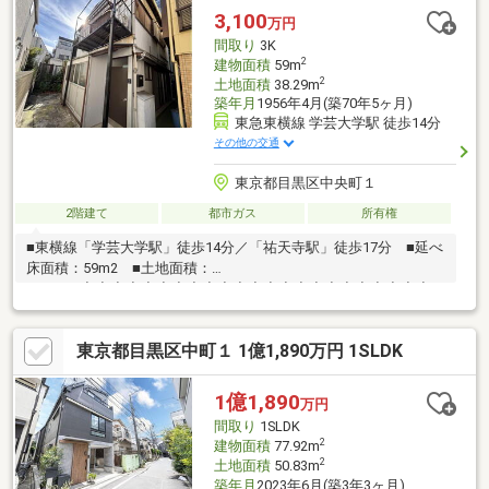
で安心の住まいです。【無料】お車送迎サービスを実施しており
3,100
万円
ます。
間取り
3K
2
建物面積
59m
2
土地面積
38.29m
築年月
1956年4月(築70年5ヶ月)
東急東横線 学芸大学駅 徒歩14分
その他の交通
東京都目黒区中央町１
2階建て
都市ガス
所有権
■東横線「学芸大学駅」徒歩14分／「祐天寺駅」徒歩17分 ■延べ
床面積：59m2 ■土地面積：
38.29m2◆◆◆◆◆◆◆◆◆◆◆◆◆◆◆◆◆◆◆◆◆◆◆
お買い替えのお客様もスムーズに購入頂けます
◆◆◆◆◆◆◆◆◆◆◆◆◆◆◆◆◆◆◆◆◆◆◆
東京都目黒区中町１ 1億1,890万円 1SLDK
資金計画のご相談受付中
◆◆◆◆◆◆◆◆◆◆◆◆◆◆◆◆◆◆◆◆◆◆◆※建築基準
法上道路に接道していないため、再建築不可となります。※売買
1億1,890
万円
対象地から隣地へ越境がございます。※記載の築年月は増築年月
間取り
1SLDK
であり、実際の築年月は不詳です。
2
建物面積
77.92m
2
土地面積
50.83m
築年月
2023年6月(築3年3ヶ月)