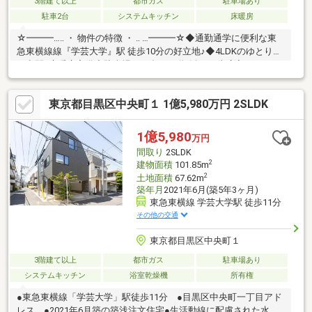
3階建て以上
都市ガス
駐車場あり
駐車2台
システムキッチン
床暖房
☆━━━…‥ ・ 物件の特徴 ・ ‥ …━━━☆◆通勤通学に便利な東
急東横線線『学芸大学』駅 徒歩10分の好立地♪◆4LDKのゆとりあ
る空間♪床暖房完備◆駐車場は２台可・道路幅6ｍ車庫入れもスム
ーズ♪◆周辺は閑静な住宅地につき落ち着いた街並みでお過ごし
頂けます♪◆スーパー、コンビニ、公園等、生活環境良好
東京都目黒区中央町１ 1億5,980万円 2SLDK
♪☆━━━…‥ ・ ━☆━ ・ ‥…━━━☆
1億5,980
万円
間取り
2SLDK
2
建物面積
101.85m
2
土地面積
67.62m
築年月
2021年6月(築5年3ヶ月)
東急東横線 学芸大学駅 徒歩11分
その他の交通
東京都目黒区中央町１
3階建て以上
都市ガス
駐車場あり
システムキッチン
浴室乾燥機
所有権
●東急東横線「学芸大学」駅徒歩11分 ●目黒区中央町一丁目アド
レス ●2021年6月築の築浅注文住宅●生活動線に配慮された水回