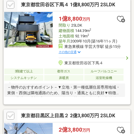
東京都世田谷区下馬４ 1億8,800万円 2SLDK
■家事動線良好で会話も弾むL字型対面式キッチンを採用。■大型
玄関はバギーなどを置いてもゆとりがあり、豊富な収納で家中す
っきり片付きます。■駐車場付で車をお持ちの方にオススメで
1億8,800
万円
す。【無料】お車送迎サービスを実施しております。
間取り
2SLDK
2
建物面積
144.39m
2
土地面積
92.19m
築年月
2009年10月(築16年11ヶ月)
東急東横線 学芸大学駅 徒歩15分
その他の交通
東京都世田谷区下馬４
3階建て以上
都市ガス
ルーフバルコニー
システムキッチン
床暖房
浴室乾燥機
－物件のおすすめポイント－▼立地・第一種低層住居専用地域・
東側・西側は隣地通路のため、陽当り・通風ともに良好▼特徴・
LDを見渡せる対面式キッチン・約13.0帖の納戸有、窓・収納付で
多目的に活用可能・ホテルライクなダブルボウル洗面台・周囲を
見渡せるルーフバルコニー(天候による)・駐車スペース有(車種に
東京都目黒区上目黒２ 2億3,800万円 2SLDK
よる)▼設備・床暖房(LD)・食洗機／浄水器▼2025年内外装リフォ
ーム履歴【張替】クロス、フロアタイル【その他】トイレ交換、
外壁塗装・高圧洗浄 他■ ご希望の住まい探しをお手伝いします
2億3,800
万円
━━━━━・・・物件の詳細・ご相談はお気軽にお問い合わせく