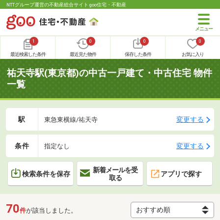
NTTグループ運営の不動産総合サイト goo住宅・不動産
1
0
0
0
最近検索した条件
最近見た物件
保存した条件
お気に入り
祐天寺駅(東京都)の中古一戸建て・中古住宅 物件
一覧
駅
変更する
東急東横線/祐天寺
条件
変更する
指定なし
新着メールを受
検索条件を保存
アプリで探す
取る
70
件
が該当しました。