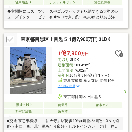
駐車場あり
システムキッチン
浴室乾燥機
◆玄関横にはスーツケースやゴルフバッグも収納できる大型のシ
ューズインクローゼット有◆WIC付き、約9.7帖のゆとりある洋室
◆丸型ミラーやブラケット照明を採用したホテルライクな洗面室
◆浴室換気乾燥機付きの1616サイズの浴室◆2ヶ所のバルコニー
により、陽当たり・通風良好◆木目調キャビネットとステンレス
東京都目黒区上目黒５ 1億7,900万円 3LDK
天板が調和したウッドワン（WOODONE）製のデザインキッチン
◆ミーレの大型食洗機（45cmタイプ）・ビルトインオーブン付き
で機能性も充実◆キッチン横には収納力の高いパントリー◆洋室
1億7,900
万円
2部屋＋収納を備えた、独立性の高い3階◆テレワークスペースや
間取り
3LDK
趣味部屋など、多用途に活用可能
2
建物面積
101.42m
2
土地面積
76.02m
築年月
2017年8月(築9年1ヶ月)
東急東横線 祐天寺駅 徒歩10分
その他の交通
東京都目黒区上目黒５
3階建て以上
南道路
都市ガス
浴室乾燥機
所有権
■交通 東急東横線 「祐天寺」駅徒歩10分■建物の特徴・3方向道
路（南西、西、北）陽あたり良好・ビルトインガレージ付一戸
建・平成29年8月築・LDK約21畳・ミーレ製オープンカウンターキ