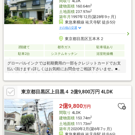
間取り
4LDK
2
建物面積
160.64m
2
土地面積
237.97m
築年月
1997年12月(築28年9ヶ月)
東急東横線 祐天寺駅 徒歩5分
その他の交通
東京都目黒区五本木２
2階建て
都市ガス
駐車場あり
駐車2台
システムキッチン
浴室乾燥機
グローバルインクでは初期費用の一部をクレジットカードでお支
払い頂けます♪詳しくはお気軽にお問合せご相談下さいませ。■東
急東横線「祐天寺」駅徒歩5分の好立地です。■洗練されたカフェ
や昔ながらの商店街が混在し、気取らず住みやすいエリアとして
人気を集めています。■LDKは約23帖で家族全員がゆったりと過ご
東京都目黒区上目黒４ 2億9,800万円 4LDK
せる快適空間。■縦列2台駐車可。■家族が集まるラウンジ設計。■
納戸があり室内をすっきり見せることができます。■徒歩圏内に
スーパーや教育施設があり生活利便性に優れています。【無料】
2億9,800
万円
お車送迎サービスを実施しております。
間取り
4LDK
2
建物面積
153.74m
2
土地面積
111.73m
築年月
2020年2月(築6年7ヶ月)
東急東横線 祐天寺駅 徒歩6分