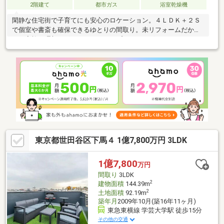
2階建て
都市ガス
浴室乾燥機
閑静な住宅街で子育てにも安心のロケーション。４ＬＤＫ＋２Ｓ
で個室や書斎も確保できるゆとりの間取り。未リフォームだから
こそ家族の理想を形に。リフォームプランもございますので、お
気軽にお問い合わせください。
東京都世田谷区下馬４ 1億7,800万円 3LDK
1億7,800
万円
間取り
3LDK
2
建物面積
144.39m
2
土地面積
92.19m
築年月
2009年10月(築16年11ヶ月)
東急東横線 学芸大学駅 徒歩15分
その他の交通