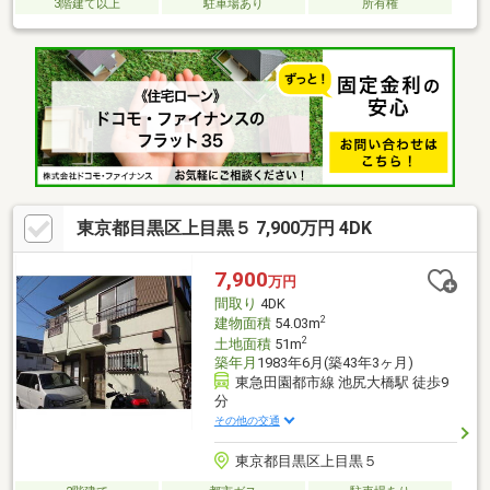
3階建て以上
駐車場あり
所有権
東京都目黒区上目黒５ 7,900万円 4DK
7,900
万円
間取り
4DK
2
建物面積
54.03m
2
土地面積
51m
築年月
1983年6月(築43年3ヶ月)
東急田園都市線 池尻大橋駅 徒歩9
分
その他の交通
東京都目黒区上目黒５