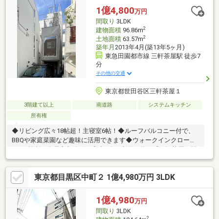
1億4,800
万円
間取り
3LDK
2
建物面積
96.86m
2
土地面積
63.57m
築年月
2013年4月(築13年5ヶ月)
東急田園都市線 三軒茶屋駅 徒歩7
分
その他の交通
東京都世田谷区三軒茶屋１
3階建て以上
南道路
システムキッチン
所有権
◆リビング広々18帖超！主寝室6帖！◆ルーフバルコニー付で、
BBQや家庭菜園など趣味に活用できます◆ウォークインクローゼ
ット1箇所・全居室収納付き◎◆2路線利用可能な「三軒茶屋」駅
徒歩6分◆駐車スペース1台分あり♪（車種による）
━━━━━━━━━━━━━━━━━━━━━━━■〇お客様の
東京都目黒区中町２ 1億4,980万円 3LDK
ご条件をお聞かせいただき、ご希望に沿った物件をご紹介いたし
ます。〇ご自宅やご指定の場所まで送迎も行っております。土日
祝日はもちろん、お仕事終わりの時間帯、平日でもご案内いたし
1億4,980
万円
ます。当日案内希望など、お気軽にお問合せください！
間取り
3LDK
■━━━━━━━━━━━━━━━━━━━━━━━
2