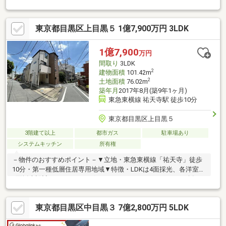
ッチン・2階部分にワイドバルコニー、3階にもバルコニーあり・
シューズインクローゼット、ウォークインクローゼット（収納充
東京都目黒区上目黒５ 1億7,900万円 3LDK
実）■区立烏森小学校 約750m■区立東山中学校 約
850m■区立世田谷公園 約250m ■スーパーリコス上目黒
店 約400m■ローソン世田谷下馬1丁目店 約60m■国家公務
1億7,900
万円
員共済組合連合会 三宿病院 約180 ｍ
間取り
3LDK
2
建物面積
101.42m
2
土地面積
76.02m
築年月
2017年8月(築9年1ヶ月)
東急東横線 祐天寺駅 徒歩10分
東京都目黒区上目黒５
3階建て以上
都市ガス
駐車場あり
システムキッチン
所有権
－物件のおすすめポイント－▼立地・東急東横線「祐天寺」徒歩
10分・第一種低層住居専用地域▼特徴・LDKは4面採光、各洋室は
2面採光設計・LDはヘリンボーンスタイルのフローリングを採
用・配膳がスムーズな対面式キッチン、ビルトイン食洗機・オー
ブン付・コミュニケーションを育むリビング階段・SIC・パントリ
東京都目黒区中目黒３ 7億2,800万円 5LDK
ー・WIC等、室内随所に収納有・カースペース有(車種による)▼周
辺環境・リコス上目黒5丁目店 徒歩5分(約400m)・世田谷公園 徒