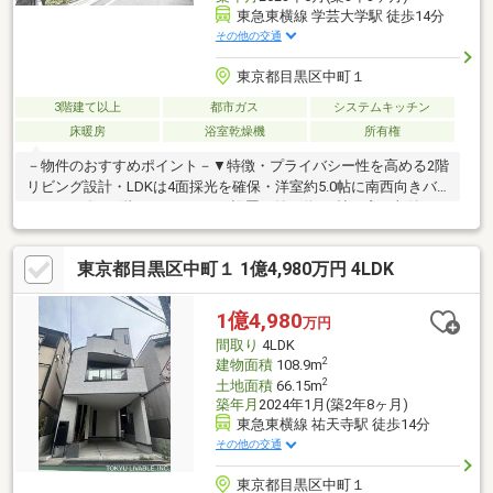
東急東横線 学芸大学駅 徒歩14分
その他の交通
東京都目黒区中町１
3階建て以上
都市ガス
システムキッチン
床暖房
浴室乾燥機
所有権
－物件のおすすめポイント－▼特徴・プライバシー性を高める2階
リビング設計・LDKは4面採光を確保・洋室約5.0帖に南西向きバ
ルコニー有・3階ホールにWICを設置・納戸約6.6帖は窓・収納
付、多用途に活用可能・駐車1台可能(車種による)▼設備・床暖房
(リビング)・食洗機・1616サイズの浴室／浴室換気乾燥機▼周辺
東京都目黒区中町１ 1億4,980万円 4LDK
環境・まいばすけっと中央町2丁目店 徒歩6分(約420m)・目黒区立
油面小学校 徒歩6分(約430m)・油面公園 徒歩5分(約350m)■ ご希
望の住まい探しをお手伝いします ━━━━━・・・物件の詳細・
1億4,980
万円
ご相談はお気軽にお問い合わせください。
間取り
4LDK
2
建物面積
108.9m
2
土地面積
66.15m
築年月
2024年1月(築2年8ヶ月)
東急東横線 祐天寺駅 徒歩14分
その他の交通
東京都目黒区中町１