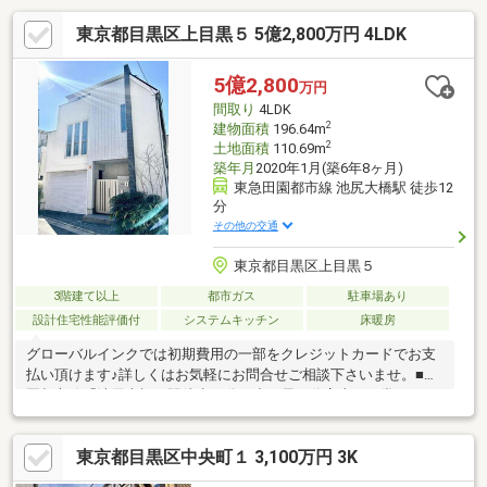
東京都目黒区上目黒５ 5億2,800万円 4LDK
5億2,800
万円
間取り
4LDK
2
建物面積
196.64m
2
土地面積
110.69m
築年月
2020年1月(築6年8ヶ月)
東急田園都市線 池尻大橋駅 徒歩12
分
その他の交通
東京都目黒区上目黒５
3階建て以上
都市ガス
駐車場あり
設計住宅性能評価付
システムキッチン
床暖房
グローバルインクでは初期費用の一部をクレジットカードでお支
払い頂けます♪詳しくはお気軽にお問合せご相談下さいませ。■田
園都市線「池尻大橋」駅徒歩12分、中目黒や代官山も日常になる
2020年築の4LDK邸宅。■LDKは27.6帖の広々空間。■人気のアイラ
ンドキッチンや2ボウル洗面化粧台などハイグレードな設備仕様を
東京都目黒区中央町１ 3,100万円 3K
採用しています。■WIC+SIC+全居室収納完備で家中すっきり。
■「長期優良住宅」認定の優れた建物性能。■SECOM設備導入済