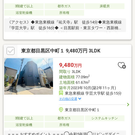
3階建て以上
都市ガス
床暖房
浴室乾燥機
所有権
《アクセス》◆東急東横線『祐天寺』駅 徒歩14分◆東急東横線
『学芸大学』駅 徒歩16分◆ ＜目黒駅前・東京タワー・西新橋二
丁目(虎ノ門ヒルズ)経由＞東京駅南口ゆき バス停まで徒歩4分
《ポイント》・LD部分床暖房・車庫あり※車サイズ要確認・ 洗面
2ボウル ・豊富な収納スペース・天窓あり⇒採光: 側面の窓の約3
東京都目黒区中町１ 9,480万円 3LDK
倍の光を室内に取り込める 通風: 開閉タイプは効率よく部屋の空
気を入れ替えられる〇20畳の大型LDKや収納豊富な4LDK 《住環境
の良さ》～周辺は閑静な街並みの広がる住宅街～・駅までのアク
9,480
万円
セスも明るい道のりです。
間取り
3LDK
2
建物面積
77.09m
2
土地面積
61.67m
築年月
2023年10月(築2年11ヶ月)
東急東横線 学芸大学駅 徒歩15分
その他の交通
東京都目黒区中町１
3階建て以上
都市ガス
システムキッチン
浴室乾燥機
所有権
＝＝＝ おすすめポイント ＝＝＝◯令和5年築◯リビングダイニ