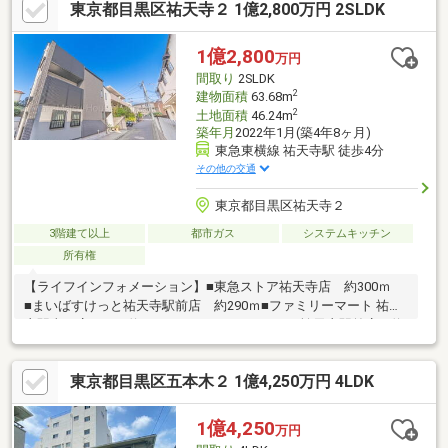
東京都目黒区祐天寺２ 1億2,800万円 2SLDK
する』ボタンから事前にご予約ください。【資料請求】は上記ボ
タンよりお進みください。電話からは⇒TEL0120-002-237【通話
料無料】♪ご案内時間の目安になります♪□現地／物件見学（30分
1億2,800
万円
～）□資金計画のご相談（30分～）□ご希望条件のご相談（15分
間取り
2SLDK
～）
2
建物面積
63.68m
2
土地面積
46.24m
築年月
2022年1月(築4年8ヶ月)
東急東横線 祐天寺駅 徒歩4分
その他の交通
東京都目黒区祐天寺２
3階建て以上
都市ガス
システムキッチン
所有権
【ライフインフォメーション】■東急ストア祐天寺店 約300ｍ
■まいばすけっと祐天寺駅前店 約290ｍ■ファミリーマート 祐天
寺駅東口店 約250ｍ ■ココカラファイン祐天寺駅前店 約
290ｍ ■田切公園 約750ｍ■油面公園 約700ｍ■三井のカーシ
ェアーズリパーク祐天寺2丁目第3 約150ｍ■目黒中町郵便局 約
東京都目黒区五本木２ 1億4,250万円 4LDK
210ｍ■祐天寺付属幼稚園 約400ｍ■上目黒小学校 約400ｍ■目
黒中央中学校 約260ｍ※別途、私道面積15.16㎡有り。
1億4,250
万円