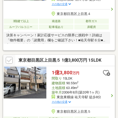
その他の交通
東京都目黒区上目黒４
3階建て以上
南道路
都市ガス
ルーフバルコニー
駐車場あり
床暖房
決算キャンペーン！家計応援サービスの限界に挑戦中！詳細は
「物件概要」の「諸費用」欄をご確認下さい！■祐天寺駅６分■令
和２年築■東南角地■賃貸併用（１Ｒ×２）（２０．５万円／月）
（節税対策にも）■４ＬＤＫ■広々ルーフバルコニー■住友不動産
の注文建築■売却のある方はさらにお得です！売却時の諸費用が
東京都目黒区上目黒５ 1億3,800万円 1SLDK
「最大無料」！■資金計画に強い！元金融マンでＦＰ、ローンア
ドバイザー資格者が無料相談に対応いたします。■リフォームが
安い！新築でも中古でもリフォーム工事が発生しますが、私が職
1億3,800
万円
人なので中間マージン不要となり、最大５０％ＯＦＦで承りま
間取り
1SLDK
す。※賃貸部分面積：約４３平米
2
建物面積
90.55m
2
土地面積
63.49m
築年月
2006年8月(築20年1ヶ月)
東急東横線 祐天寺駅 徒歩8分
その他の交通
東京都目黒区上目黒５