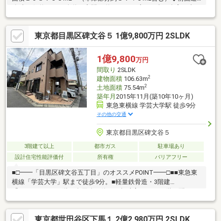
路 南西側約６ｍ（公道）◆間口 約７．１ｍ◆LDK含む全室、南西
向きにつき陽当り良好◆シャッター付ガレージ ※ハイルーフ車
駐車可能◆３LDK （LDK１８．１帖）◆ウォークインクローゼ
東京都目黒区碑文谷５ 1億9,800万円 2SLDK
ット＋シューズインクローゼット◆全室６帖以上 ※全室収納あ
り◆パントリー収納あり◆ベランダ（約８帖）◆バス（１６×２
０サイズ）◆洗面化粧台２基
1億9,800
万円
間取り
2SLDK
2
建物面積
106.63m
2
土地面積
75.54m
築年月
2015年11月(築10年10ヶ月)
東急東横線 学芸大学駅 徒歩9分
その他の交通
東京都目黒区碑文谷５
3階建て以上
都市ガス
駐車場あり
設計住宅性能評価付
所有権
バリアフリー
■□━━「目黒区碑文谷五丁目」のオススメPOINT━━□■■東急東
横線「学芸大学」駅まで徒歩9分。■軽量鉄骨造・3階建
「2LDK+S」。■1階に多用途で使える趣味室あり。■2階に配され
たLDKは約17.3帖の広さです。■ご家族を身近に感じられるリビン
グ階段や対面式キッチンが採用されています。■水回りが集約さ
東京都世田谷区下馬１ 2億2,980万円 2SLDK
れており、家事動線良好。■洗面所横に、約1.9帖の納戸あり。■1