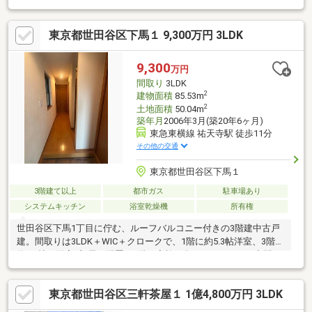
4LDKへの変更も検討可能な自由度の高い住まいです。≪弊社ラン
ディックス桜新町本店は創業50年≫世田谷区・目黒区・大田区・
東京都世田谷区下馬１ 9,300万円 3LDK
品川区・渋谷区・港区をはじめとした城南エリア、新宿区・文京
区・豊島区・杉並区・中野区・台東区等、都内の人気の住宅地の
不動産情報に特化し、桜新町・自由が丘・目黒の3拠点にて営業さ
9,300
万円
せて頂いております。お気軽にお問い合わせくださいませ。
間取り
3LDK
2
建物面積
85.53m
2
土地面積
50.04m
築年月
2006年3月(築20年6ヶ月)
東急東横線 祐天寺駅 徒歩11分
その他の交通
東京都世田谷区下馬１
3階建て以上
都市ガス
駐車場あり
システムキッチン
浴室乾燥機
所有権
世田谷区下馬1丁目に佇む、ルーフバルコニー付きの3階建中古戸
建。間取りは3LDK＋WIC＋クロークで、1階に約5.3帖洋室、3階に
約4.1帖の洋室2部屋を配置。2階は家族が集まりやすいLDK空間と
なっており、水まわりと居住スペースを分けた使いやすい設計で
す。収納も充実し、都心生活にフィットする一邸です。
東京都世田谷区三軒茶屋１ 1億4,800万円 3LDK