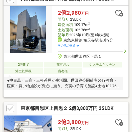
台駐車可能です(車種制限有)。■周辺環境・セブンイレブン目黒鷹
番1丁目店まで徒歩3分(約180m)・イオンスタイル碑文谷まで徒歩
2億2,980
万円
3分(約200m)・目黒区立鷹番小学校まで徒歩8分(約630m)
間取り
2SLDK
2
建物面積
109.17m
2
土地面積
102.76m
築年月
2025年10月(築1年未満)
東急東横線 祐天寺駅 徒歩9分
その他の交通
東京都世田谷区下馬１
2階建て
都市ガス
システムキッチン
浴室乾燥機
所有権
●中目黒・三宿・三軒茶屋が生活圏、世田谷公園徒歩6分●教育・
医療・買い物施設が身近に揃う、充実の子育て施設●土地102.76
㎡・建物109.17㎡、ゆとりある2階建●北側6m公道に面する整形
地。大型車の車庫入れもスムーズ●LDK約20帖超、天井高約2.7m
の開放的な住空間●2階にリビングと水回りを集約。キッチン・洗
東京都目黒区上目黒２ 2億3,800万円 2SLDK
濯・収納・身支度など家事動線に配慮した設計●ファミリークロ
ーゼット、SIC等充実した収納●造作洗面台、対面式キッチン、フ
ロントオープン食洗機、パントリー、乾太くん●太陽光発電、浴
2億3,800
万円
室乾燥機、トイレ2ヶ所など設備充実●3LDK→4LDKへの間取り変
間取り
2SLDK
更可能※買主様負担