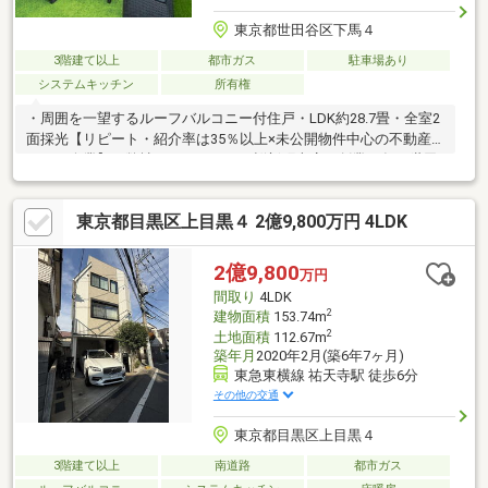
東京都世田谷区下馬４
3階建て以上
都市ガス
駐車場あり
システムキッチン
所有権
・周囲を一望するルーフバルコニー付住戸・LDK約28.7畳・全室2
面採光【リピート・紹介率は35％以上×未公開物件中心の不動産
テック企業】≪弊社ランディックス桜新町本店は創業45年≫世田
谷区・目黒区・大田区・品川区・渋谷区・港区をはじめとした城
南エリア、新宿区・文京区・豊島区・杉並区・中野区・台東区
東京都目黒区上目黒４ 2億9,800万円 4LDK
等、都内の人気の住宅地の不動産情報に特化し、桜新町・自由が
丘・目黒の3拠点にて営業させて頂いております。ご不安な方は一
度お気軽にお問い合わせくださいませ。
2億9,800
万円
間取り
4LDK
2
建物面積
153.74m
2
土地面積
112.67m
築年月
2020年2月(築6年7ヶ月)
東急東横線 祐天寺駅 徒歩6分
その他の交通
東京都目黒区上目黒４
3階建て以上
南道路
都市ガス