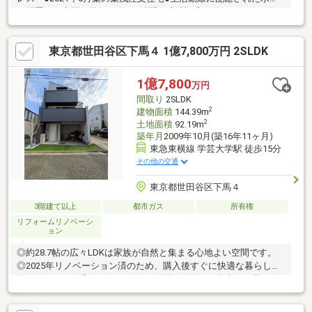
り配置と、空間を贅沢に使った間取り設計●高さ約2.5m、奥行約
4m、間口約2.7mのビルトイン車庫付●陽当たり・開放感に優れた
南東・北東の角地●広々とした玄関スペース●約3.3帖のウォークイ
東京都世田谷区下馬４ 1億7,800万円 2SLDK
ンクローゼット●約17.4帖のLDK 空間にメリハリをもたらす、リ
ビングとダイニングが自然に分かれた設計●スーパーつかさ学芸
大学店まで約140m（徒歩約2分）
1億7,800
万円
間取り
2SLDK
2
建物面積
144.39m
2
土地面積
92.19m
築年月
2009年10月(築16年11ヶ月)
東急東横線 学芸大学駅 徒歩15分
その他の交通
東京都世田谷区下馬４
3階建て以上
都市ガス
所有権
リフォームリノベーシ
ョン
◎約28.7帖の広々LDKは家族が自然と集まる心地よい空間です。
◎2025年リノベーション済のため、購入後すぐに快適な暮らしを
始められます。◎ルーフバルコニー付きで休日の食事やお子さま
との時間も楽しめます。◎学芸大学・祐天寺・三軒茶屋の3駅利用
可能♪現地内覧予約受付中です♪見学をご希望の方は『見学予約を