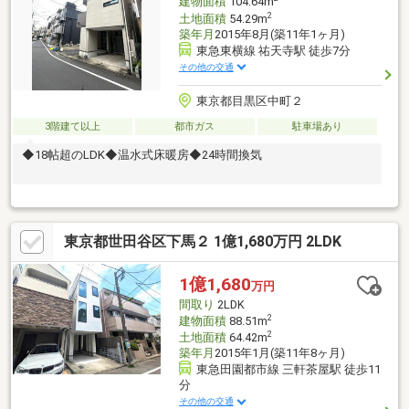
建物面積
104.64m
2
土地面積
54.29m
築年月
2015年8月(築11年1ヶ月)
東急東横線 祐天寺駅 徒歩7分
その他の交通
東京都目黒区中町２
3階建て以上
都市ガス
駐車場あり
◆18帖超のLDK◆温水式床暖房◆24時間換気
東京都世田谷区下馬２ 1億1,680万円 2LDK
1億1,680
万円
間取り
2LDK
2
建物面積
88.51m
2
土地面積
64.42m
築年月
2015年1月(築11年8ヶ月)
東急田園都市線 三軒茶屋駅 徒歩11
分
その他の交通