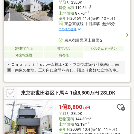
間取り
2SLDK
ださい。
2
建物面積
119.54m
2
土地面積
87.76m
築年月
2016年11月(築9年10ヶ月)
東急東横線 中目黒駅 徒歩9分
その他の交通
東京都目黒区上目黒２
3階建て以上
都市ガス
システムキッチン
浴室乾燥機
所有権
～Ｏｎｅ’ｓＬｉｆｅホーム施工×エトウゴウ建築設計室設計。南
西・南東の角地、三方向に空間を有し、陽当り良好な立地条件の
戸建です～・東横線・日比谷線「中目黒」駅平坦徒歩９分・ＬＤ
Ｋは約１８．８帖の開放的な勾配天井を有する空間・アイランド
カウンター付Ｌ型キッチン、パントリー収納有・主寝室は約８．
東京都世田谷区下馬４ 1億8,800万円 2SLDK
９帖のゆとりある広さ、ＷＩＣ約３．４帖付設・無垢材床・建
具、珪藻土（一部壁面）、照明等、拘りの内装・豊富な収納（Ｓ
ＩＣ、階段下収納、サービスルーム等）・浴室は1618サイズ、洗
1億8,800
万円
面室は約3.5帖の空間・駐車場１台分有（ハイルーフ車可）※車
間取り
2SLDK
種・サイズによる
2
建物面積
144.39m
2
土地面積
92.19m
築年月
2009年10月(築16年11ヶ月)