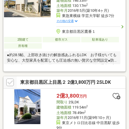
建物面積
146.33m
2
土地面積
130.17m
築年月
2016年5月(築10年4ヶ月)
東急東横線 学芸大学駅 徒歩7分
その他の交通
東京都目黒区鷹番１
2階建て
都市ガス
駐車場あり
所有権
●約28.5帖、上部吹き抜けの解放感あふれるLDK お子様がいても
安心な、大型家具を配置しても圧迫感の無い贅沢な空間設定●防
犯性・プライバシー性に優れたシャッターガレージ付 愛車を守
る電動シャッター付き、雨の日も濡れずに乗り降り可能●プライ
バシー性に優れた開放的なバルコニー 周囲の視線を遮る高さの
東京都目黒区上目黒２ 2億3,800万円 2SLDK
ある壁、 プライベート間のあるバルコニー空間 水栓付きのた
めお子様やペットの水遊び可能●リビングを見渡せる幅2.7mの対
面式キッチン
2億3,800
万円
間取り
2SLDK
2
建物面積
119.54m
2
土地面積
78.49m
築年月
2016年11月(築9年10ヶ月)
東京メトロ日比谷線 中目黒駅 徒歩
9分