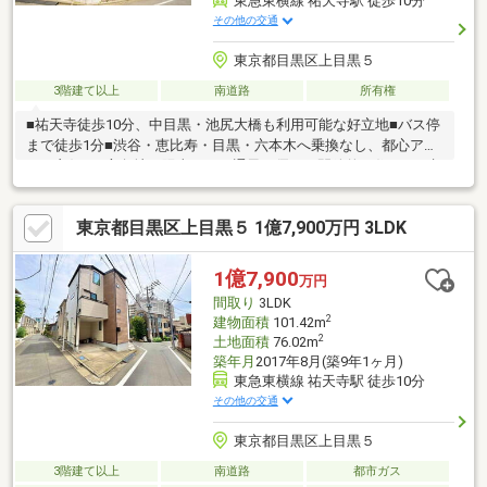
東急東横線 祐天寺駅 徒歩10分
その他の交通
東京都目黒区上目黒５
3階建て以上
南道路
所有権
■祐天寺徒歩10分、中目黒・池尻大橋も利用可能な好立地■バス停
まで徒歩1分■渋谷・恵比寿・目黒・六本木へ乗換なし、都心アク
セス良好■三方角地で陽当たり・通風に優れた開放的な住まい■建
物面積110.73m2の3LDK■約21帖超の明るいLDKとカウンターキッ
チンが魅力■収納豊富なSIC・WIC・パントリーを完備■公園・学
東京都目黒区上目黒５ 1億7,900万円 3LDK
校・買物施設が徒歩圏で生活利便性が高い■目黒川の桜や緑地が
身近で自然も楽しめる■1階に駐車スペースを確保し車利用も快適
1億7,900
万円
間取り
3LDK
2
建物面積
101.42m
2
土地面積
76.02m
築年月
2017年8月(築9年1ヶ月)
東急東横線 祐天寺駅 徒歩10分
その他の交通
東京都目黒区上目黒５
3階建て以上
南道路
都市ガス