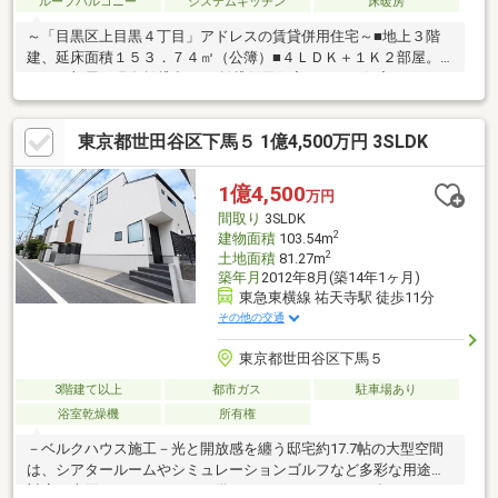
ルーフバルコニー
システムキッチン
床暖房
～「目黒区上目黒４丁目」アドレスの賃貸併用住宅～■地上３階
建、延床面積１５３．７４㎡（公簿）■４ＬＤＫ＋１Ｋ２部屋。
１Ｋ２部屋は現在賃貸中！ 賃貸併用住宅のため、住宅ローンを
利用する場合、賃貸部分の家賃収入でローンの返済を一部賄える
ため返済負担を軽減できます。■ルーフバルコニー・サンルーム
東京都世田谷区下馬５ 1億4,500万円 3SLDK
有■床下収納・備蓄庫３箇所有■ＬＤには床暖房有■主寝室約６帖■
南向き、陽当たり良好■南側前面道路幅員７ｍに７．４ｍ接道■駐
車ペース有■最寄り駅の祐天寺駅周辺には、スーパーやドラッグ
1億4,500
万円
ストア等、買い物施設充実■「世田谷公園」が徒歩圏内♪子育てに
間取り
3SLDK
も適した環境です。■目黒区役所徒歩圏内
2
建物面積
103.54m
2
土地面積
81.27m
築年月
2012年8月(築14年1ヶ月)
東急東横線 祐天寺駅 徒歩11分
その他の交通
東京都世田谷区下馬５
3階建て以上
都市ガス
駐車場あり
浴室乾燥機
所有権
－ベルクハウス施工－光と開放感を纏う邸宅約17.7帖の大型空間
は、シアタールームやシミュレーションゴルフなど多彩な用途に
対応。専用バーカウンターも備え、ライフスタイルに合わせて