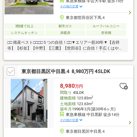
東急東横線 学芸大学駅 徒歩15分
その他の交通
東京都世田谷区下馬４
3階建て以上
都市ガス
ルーフバルコニー
システムキッチン
床暖房
所有権
□□ 殖産ベスト□□□□５つの自信！□□▼エリア一筋30年▼【吉祥
寺】【杉並】【中野】【三鷹】【世田谷】に自信！手広くはやり
ません。▼不滅のチームワーク▼【情報の早さ・深さ】に自信！
65名超のスタッフが、しっかり連携しています。▼ぜんぶ、住む
つもりで▼【住む人の目線】に自信！デメリットも隠しません。
東京都目黒区中目黒４ 8,980万円 4SLDK
▼納得が一番▼【説明】【頼もしさ】に自信！不明点を残して進
みません。▼とにかく楽しく▼【楽しい住まい探し】に自信！貴
重なお時間を無駄にはしません。
8,980
万円
間取り
4SLDK
2
建物面積
125.83m
2
土地面積
123.63m
築年月
1996年3月(築30年6ヶ月)
東急東横線 中目黒駅 徒歩14分
その他の交通
東京都目黒区中目黒４