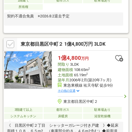
2階建て
都市ガス
駐車場あり
所有権
契約不適合免責 ※2026.8.2退去予定
東京都目黒区中町２ 1億4,800万円 3LDK
1億4,800
万円
間取り
3LDK
2
建物面積
108.65m
2
土地面積
65.19m
築年月
2006年2月(築20年7ヶ月)
東急東横線 祐天寺駅 徒歩9分
その他の交通
東京都目黒区中町２
3階建て以上
都市ガス
駐車場あり
システムキッチン
床暖房
浴室乾燥機
《 目黒区中町２丁目 シャッターガレージ付き戸建 》◆延床
面積１０８．６５m2 （車庫部分約８．４６m2含む）◆前面道