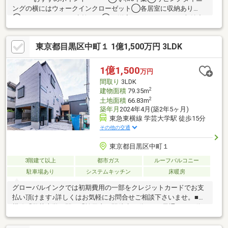
ングの横にはウォークインクローゼット◯各居室に収納あり
◯3Fバルコニーには水栓あり◯3F洋室にはロフトがあり収納力
抜群◯広々とした玄関ホール室内のご見学はいつでも可能です！
♪♪お気軽にお問い合わせください♪♪
東京都目黒区中町１ 1億1,500万円 3LDK
1億1,500
万円
間取り
3LDK
2
建物面積
79.35m
2
土地面積
66.83m
築年月
2024年4月(築2年5ヶ月)
東急東横線 学芸大学駅 徒歩15分
その他の交通
東京都目黒区中町１
3階建て以上
都市ガス
ルーフバルコニー
駐車場あり
システムキッチン
床暖房
グローバルインクでは初期費用の一部をクレジットカードでお支
払い頂けます♪詳しくはお気軽にお問合せご相談下さいませ。■東
横線「学芸大学」駅、「祐天寺」駅徒歩15分。■目黒通りバス停
まで徒歩3分で「目黒」駅へバス10分。■緑豊かな油面公園が徒歩
4分の閑静な邸宅街に所在。■LDKは15帖以上のゆったりサイズ。