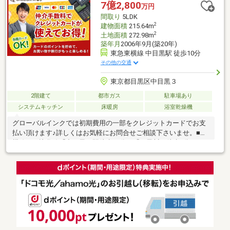
歩4分(約250m)■ ご希望の住まい探しをお手伝いします
7億2,800
万円
━━━━━・・・物件の詳細・ご相談はお気軽にお問い合わせく
間取り
5LDK
ださい。
2
建物面積
215.64m
2
土地面積
272.98m
築年月
2006年9月(築20年)
東急東横線 中目黒駅 徒歩10分
その他の交通
東京都目黒区中目黒３
2階建て
都市ガス
駐車場あり
システムキッチン
床暖房
浴室乾燥機
グローバルインクでは初期費用の一部をクレジットカードでお支
払い頂けます♪詳しくはお気軽にお問合せご相談下さいませ。■東
横線・日比谷線「中目黒」駅徒歩10分。「目黒川」徒歩9分で四
季の彩りを感じる暮らし。■南東側道路面し陽当り・通風良好。■
敷地面積80坪以上、建物面積215平米以上の邸宅です。■1階南東
側に開放感ある庭スペース+ウッドデッキあり。■各居室の収納に
加え、収納庫を設け家中すっきりと片付きます。■多目的ルーム
やフリースペースはフレキシブルに使用できます。【無料】お車
送迎サービスを実施しております。