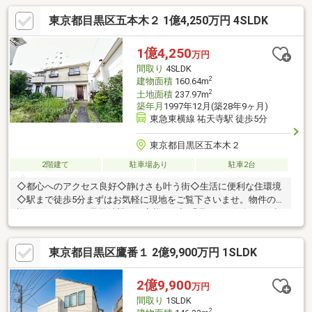
東京都目黒区五本木２ 1億4,250万円 4SLDK
1億4,250
万円
間取り
4SLDK
2
建物面積
160.64m
2
土地面積
237.97m
築年月
1997年12月(築28年9ヶ月)
東急東横線 祐天寺駅 徒歩5分
東京都目黒区五本木２
2階建て
駐車場あり
駐車2台
◇都心へのアクセス良好◇静けさも叶う街◇生活に便利な住環境
◇駅まで徒歩5分まずはお気軽に現地をご覧下さいませ。物件の
詳細について、ご見学希望のお客様は下記番号までお気軽にご連
絡下さい。お問い合わせ専用フリーダイヤル 【0120-104-633】
東京都目黒区鷹番１ 2億9,900万円 1SLDK
2億9,900
万円
間取り
1SLDK
2