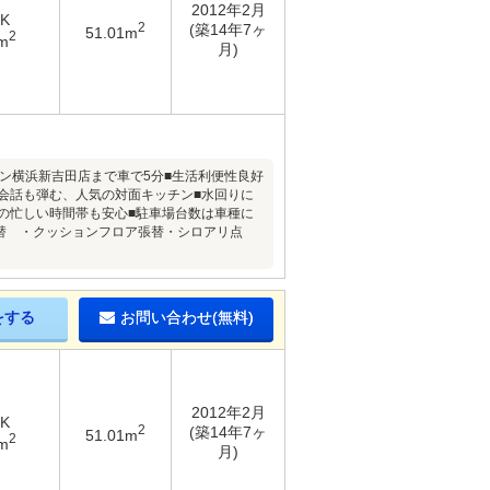
2012年2月
DK
2
(築14年7ヶ
51.01m
2
m
月)
ン横浜新吉田店まで車で5分■生活利便性良好
の会話も弾む、人気の対面キッチン■水回りに
の忙しい時間帯も安心■駐車場台数は車種に
貼替 ・クッションフロア張替・シロアリ点
をする
お問い合わせ(無料)
2012年2月
DK
2
(築14年7ヶ
51.01m
2
m
月)