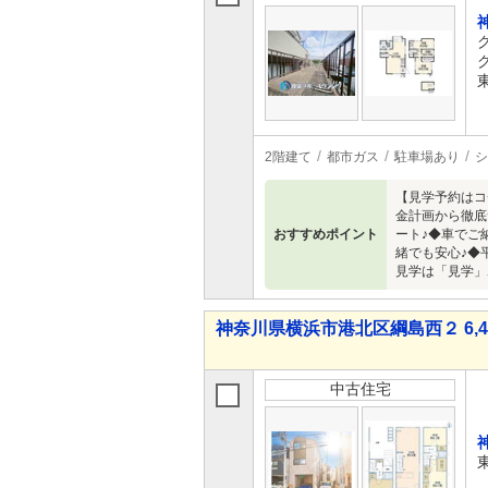
2階建て
都市ガス
駐車場あり
シ
【見学予約はコ
金計画から徹底
おすすめポイント
ート♪◆車でご
緒でも安心♪◆
見学は「見学」
神奈川県横浜市港北区綱島西２ 6,49
中古住宅