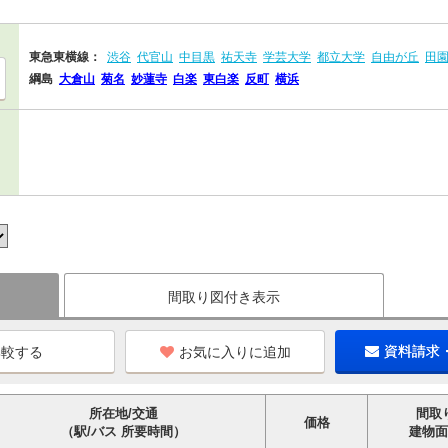
東急東横線：
渋谷
代官山
中目黒
祐天寺
学芸大学
都立大学
自由が丘
田
綱島
大倉山
菊名
妙蓮寺
白楽
東白楽
反町
横浜
間取り図付き表示
お気に入りに追加
資料請求
所在地/交通
間取
価格
（駅/バス 所要時間）
建物面