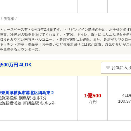
所有権
・カースペース有・令和3年2月築です。・リビングイン階段のため、お子様と必
設置。冷暖房の効率をあげてくれます。・玄関、トイレ、廊下には人工大理石を使
取り込みやすい南向きバルコニー。・各居室6畳以上確保。また、各居室大型クロ
キッチン・浴室・洗面室・お手洗いなど各種水回りには窓が設置。湿気や臭いがこ
を見渡せるカウンター式。
00万円 4LDK
お気に入
神奈川県横浜市港北区綱島東２
1億500
4LD
東急東横線 綱島駅 徒歩7分
100.9
万円
東急新横浜線 新綱島駅 徒歩5分