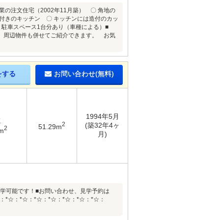
の注文住宅（2002年11月築） 〇 角地の
洗機付きのキッチン 〇 キッチンには造付のカッ
〇 駐車スペース1台分あり（車種による）■
、周辺物件も併せてご紹介できます。 お気
をする
お問い合わせ(無料)
1994年5月
K
2
(築32年4ヶ
51.29m
2
m
月)
もご見学可能です！■お問い合わせ、見学予約は
：*☆：*☆：*☆：*☆：*☆：*☆：*☆：