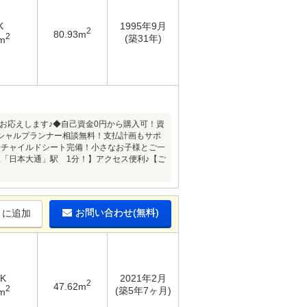
K
1995年9月
2
80.93m
2
(築31年)
m
にお応えします♪◆自己資金0円から購入可！資
シャルプランナー相談無料！支払計画もサポ
◆チャイルドシート完備！小さなお子様とご一
「日本大通」駅 1分！】アクセス便利♪【ご
お問い合わせ(無料)
りに追加
DK
2021年2月
2
47.62m
2
(築5年7ヶ月)
m