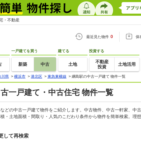
住宅・不動産
0
最近見た物件
保
一戸建てを買う
建てる
投資する
不動産
古
新築
中古
土地
土地活用
投資
奈川県
>
横浜市
>
港北区
>
東急東横線
>
綱島駅の中古一戸建て 物件一覧
中古一戸建て・中古住宅 物件一覧
軒家などの中古一戸建て物件をご紹介します。中古物件、中古一軒家、中
面積・土地面積・間取り・人気のこだわり条件から物件を簡単検索。理想
更して再検索