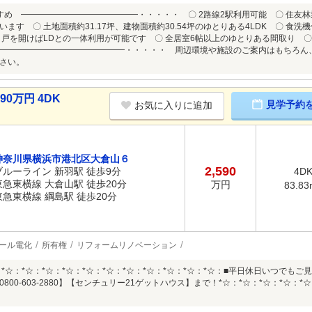
すめ ━━━━━━━━━━━━━━・・・・・ 〇 2路線2駅利用可能 〇 住友林業
ます 〇 土地面積約31.17坪、建物面積約30.54坪のゆとりある4LDK 〇 食
引戸を開けばLDとの一体利用が可能です 〇 全居室6帖以上のゆとりある間取り 
━━━━━━━━━━━━━━━・・・・・ 周辺環境や施設のご案内はもちろん
さい。
0万円 4DK
見学予約
お気に入りに追加
神奈川県横浜市港北区大倉山６
2,590
ブルーライン 新羽駅 徒歩9分
4D
東急東横線 大倉山駅 徒歩20分
万円
83.83
東急東横線 綱島駅 徒歩20分
ール電化
所有権
リフォームリノベーション
：*☆：*☆：*☆：*☆：*☆：*☆：*☆：*☆：*☆：*☆：*☆：■平日休日いつで
800-603-2880】【センチュリー21ゲットハウス】まで！*☆：*☆：*☆：*☆：*☆