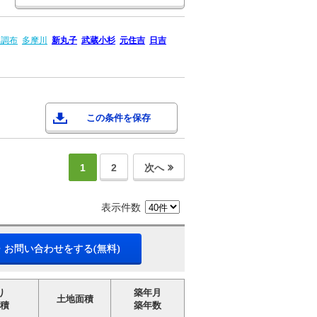
園調布
多摩川
新丸子
武蔵小杉
元住吉
日吉
この条件を保存
1
2
次へ
表示件数
・お問い合わせをする(無料)
り
築年月
土地面積
積
築年数