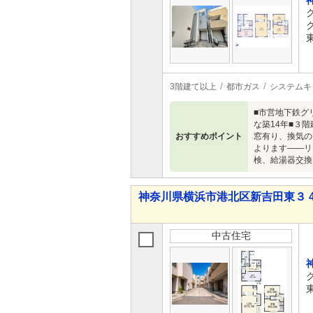
3階建て以上
都市ガス
システムキ
■市営地下鉄グ
な築14年■３
おすすめポイント
窓有り、換気の
よります――リ
検、給湯器交換
神奈川県横浜市港北区新吉田東３ 4,4
中古住宅