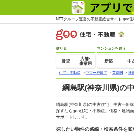
NTTグループ運営の不動産総合サイト goo
借りる
マンションを買う
店舗･
賃貸
新築
中
事業用
住宅・不動産
>
中古一戸建て
>
首都圏
>
神
綱島駅(神奈川県)の
綱島駅(神奈川県)の中古住宅、中古一
探すならgoo住宅・不動産。価格・建物
サポートします。
探したい物件の路線・検索条件を変