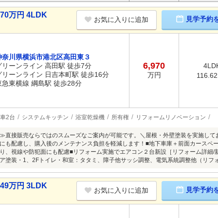
0万円 4LDK
見学予約
お気に入りに追加
神奈川県横浜市港北区高田東３
6,970
グリーンライン 高田駅 徒歩7分
4LD
グリーンライン 日吉本町駅 徒歩16分
万円
116.6
東急東横線 綱島駅 徒歩28分
車2台
システムキッチン
浴室乾燥機
所有権
リフォームリノベーション
≫直接販売ならではのスムーズなご案内が可能です。＼屋根・外壁塗装を実施して
にも配慮し、購入後のメンテナンス負担を軽減します！■地下車庫＋前面カースペー
り、視線や防犯面にも配慮■リフォーム実施でエアコン２台新設［リフォーム詳細/
ア塗装・1、2Fトイレ・和室：タタミ、障子他サッシ調整、電気系統調整他（リフ
9万円 3LDK
見学予約
お気に入りに追加