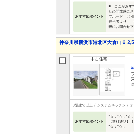
■ ここがおす
ため開放感ござい
おすすめポイント
プボード 〇 
担当者より 
軽にお問合せ下
神奈川県横浜市港北区大倉山６ 2,59
中古住宅
3階建て以上
システムキッチン
オ
*☆：*☆：*☆
おすすめポイント
【無料通話】【0
*☆：*☆：