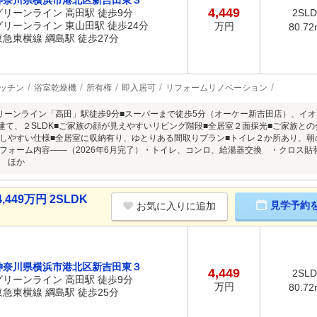
神奈川県横浜市港北区新吉田東３
4,449
グリーンライン 高田駅 徒歩9分
2SL
グリーンライン 東山田駅 徒歩24分
万円
80.72
東急東横線 綱島駅 徒歩27分
ッチン
浴室乾燥機
所有権
即入居可
リフォームリノベーション
リーンライン「高田」駅徒歩9分■スーパーまで徒歩5分（オーケー新吉田店）、イオ
階建て、２SLDK■ご家族の顔が見えやすいリビング階段■全居室２面採光■ご家族と
しやすい仕様■全居室に収納有り、ゆとりある間取りプラン■トイレ２か所あり、朝
フォーム内容――（2026年6月完了）・トイレ、コンロ、給湯器交換 ・クロス
 ほか
49万円 2SLDK
見学予約
お気に入りに追加
神奈川県横浜市港北区新吉田東３
4,449
2SL
グリーンライン 高田駅 徒歩9分
万円
80.72
東急東横線 綱島駅 徒歩25分