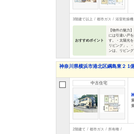
3階建て以上
都市ガス
浴室乾燥機
【物件の魅力】
には引違い戸を
おすすめポイント
す。・太陽光を
リビング」。・
ンは、リビング
神奈川県横浜市港北区綱島東２ 1億5
中古住宅
2階建て
都市ガス
所有権