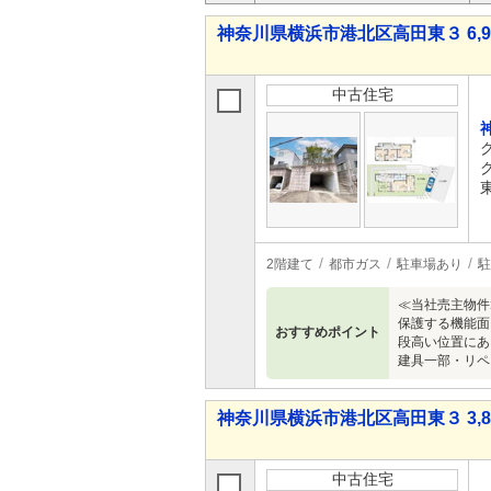
神奈川県横浜市港北区高田東３ 6,97
中古住宅
2階建て
都市ガス
駐車場あり
駐
≪当社売主物件
保護する機能面
おすすめポイント
段高い位置にあ
建具一部・リペ
神奈川県横浜市港北区高田東３ 3,84
中古住宅