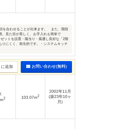
ず顔を合わせることが出来ます。 また、階段
用。見た目が美しく、お手入れも簡単で
ーゼットを設置・陽当り・風通し良好な「2階
もりにくく、衛生的です。・システムキッチ
お問い合わせ(無料)
りに追加
2002年11月
K
2
(築23年10ヶ
103.07m
2
7m
月)