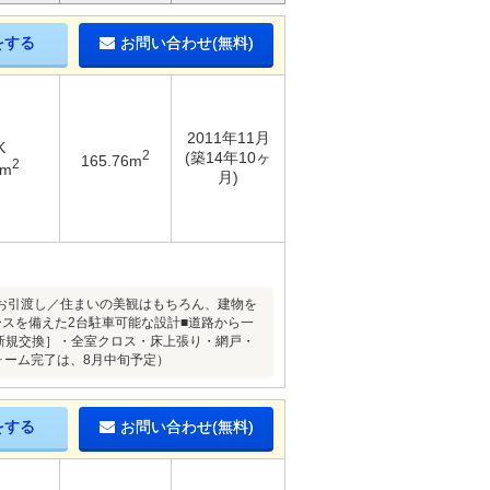
をする
お問い合わせ(無料)
2011年11月
K
2
(築14年10ヶ
165.76m
2
2m
月)
お引渡し／住まいの美観はもちろん、建物を
スを備えた2台駐車可能な設計■道路から一
新規交換］・全室クロス・床上張り・網戸・
ォーム完了は、8月中旬予定）
をする
お問い合わせ(無料)