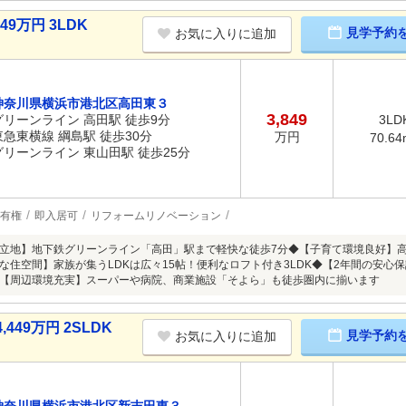
9万円 3LDK
見学予約
お気に入りに追加
神奈川県横浜市港北区高田東３
3,849
グリーンライン 高田駅 徒歩9分
3LD
東急東横線 綱島駅 徒歩30分
万円
70.64
グリーンライン 東山田駅 徒歩25分
有権
即入居可
リフォームリノベーション
立地】地下鉄グリーンライン「高田」駅まで軽快な徒歩7分◆【子育て環境良好】
な住空間】家族が集うLDKは広々15帖！便利なロフト付き3LDK◆【2年間の安心
【周辺環境充実】スーパーや病院、商業施設「そよら」も徒歩圏内に揃います
49万円 2SLDK
見学予約
お気に入りに追加