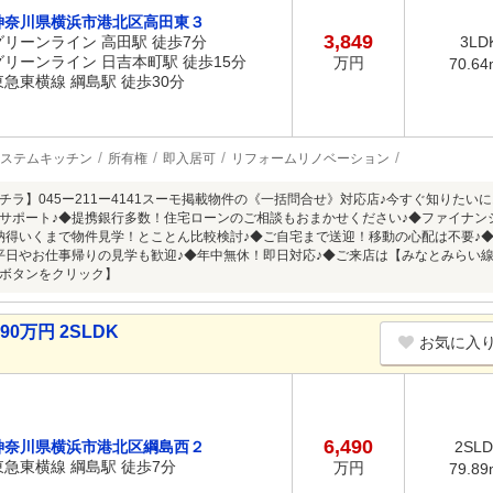
神奈川県横浜市港北区高田東３
3,849
グリーンライン 高田駅 徒歩7分
3LD
グリーンライン 日吉本町駅 徒歩15分
万円
70.64
東急東横線 綱島駅 徒歩30分
ステムキッチン
所有権
即入居可
リフォームリノベーション
チラ】045ー211ー4141スーモ掲載物件の《一括問合せ》対応店♪今すぐ知りたい
サポート♪◆提携銀行多数！住宅ローンのご相談もおまかせください♪◆ファイナン
納得いくまで物件見学！とことん比較検討♪◆ご自宅まで送迎！移動の心配は不要♪
平日やお仕事帰りの見学も歓迎♪◆年中無休！即日対応♪◆ご来店は【みなとみらい線
ボタンをクリック】
0万円 2SLDK
お気に入
6,490
神奈川県横浜市港北区綱島西２
2SL
東急東横線 綱島駅 徒歩7分
万円
79.89