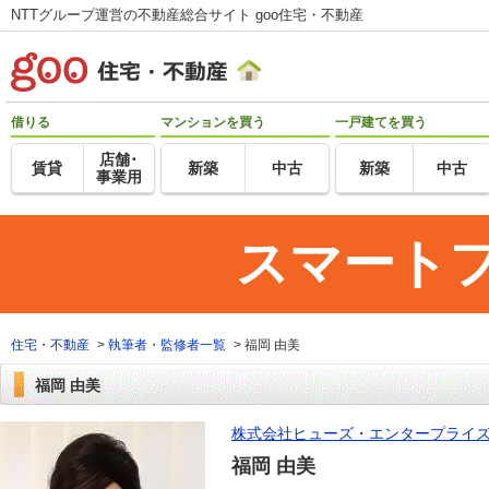
NTTグループ運営の不動産総合サイト goo住宅・不動産
借りる
マンションを買う
一戸建てを買う
店舗･
賃貸
新築
中古
新築
中古
事業用
スマート
住宅・不動産
>
執筆者・監修者一覧
>
福岡 由美
福岡 由美
株式会社ヒューズ・エンタープライ
福岡 由美