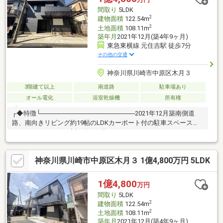
間取り
5LDK
2
建物面積
122.54m
2
土地面積
108.11m
築年月
2021年12月(築4年9ヶ月)
東急東横線 元住吉駅 徒歩7分
その他の交通
神奈川県川崎市中原区木月３
3階建て以上
南道路
駐車場あり
オール電化
浴室乾燥機
所有権
┌◆特徴└─────────────────────2021年12月築南側道
路、南向きリビング約19帖のLDKカーポート付の駐車スペースイ
ンナーガレージ付┌◆設備＆仕様
└─────────────────────・シューズクローク・ウォーク
インクローゼット・納戸・対面キッチン・食器洗い乾燥機・IHコ
神奈川県川崎市中原区木月３ 1億4,800万円 5LDK
ンロ・浴室乾燥機・オール電化・太陽子パネル・インナーガレー
ジ・宅配ボックス・LOW-Eペアガラス
1億4,800
万円
間取り
5LDK
2
建物面積
122.54m
2
土地面積
108.11m
築年月
2021年12月(築4年9ヶ月)