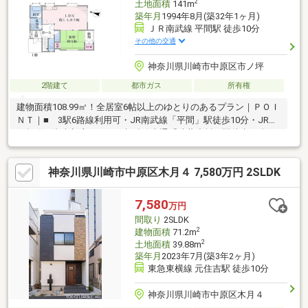
2
土地面積
141m
築年月
1994年8月(築32年1ヶ月)
ＪＲ南武線 平間駅 徒歩10分
その他の交通
神奈川県川崎市中原区市ノ坪
2階建て
都市ガス
所有権
建物面積108.99㎡！全居室6帖以上のゆとりのあるプラン｜ＰＯＩ
ＮＴ｜■ 3駅6路線利用可・JR南武線「平間」駅徒歩10分・JR横
須賀線・湘南新宿ライン・相鉄線直通「武蔵小杉」駅徒歩17分・
東急東横線・東急目黒線「元住吉」駅徒歩16分■ 1階和室には縁
側付き■ 2階には季節物の収納に便利な納戸有り■ 浴室・洗面
神奈川県川崎市中原区木月４ 7,580万円 2SLDK
室には換気に便利な窓有り■ トイレ３ヶ所有り■ 大型商業施設
「グランツリー武蔵小杉」も徒歩圏内
7,580
万円
間取り
2SLDK
2
建物面積
71.2m
2
土地面積
39.88m
築年月
2023年7月(築3年2ヶ月)
東急東横線 元住吉駅 徒歩10分
神奈川県川崎市中原区木月４