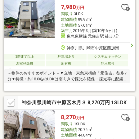
やお仕事帰りの見学も歓迎♪◆年中無休！即日対応♪◆ご来店は
7,980
万円
【みなとみらい線「日本大通」駅 1分！】アクセス便利♪【ご見
間取り
3LDK
学は「見学」ボタンをクリック】
2
建物面積
99.97m
2
土地面積
57.01m
築年月
2016年3月(築10年6ヶ月)
東急東横線 元住吉駅 徒歩7分
神奈川県川崎市中原区西加瀬
3階建て以上
駐車場あり
システムキッチン
浴室乾燥機
所有権
即入居可
－物件のおすすめポイント－▼立地・東急東横線「元住吉」徒歩7
分▼特徴・約18.0帖のLDKは南向きで採光を確保・採光等に配慮
された2階リビング設計・廊下を少なくすることで居室スペースを
広く確保・作業スペースの広いL字型対面式キッチン・2階・3階
に南面バルコニーを設置・トイレは1階と3階の2箇所・浴室暖房
神奈川県川崎市中原区木月３ 8,270万円 1SLDK
乾燥機・駐車スペース１台分有（車種による）▼周辺環境・まい
ばすけっと元住吉駅東店 徒歩5分(約400m)・川崎市立苅宿小学校
徒歩6分(約450m)■ ご希望の住まい探しをお手伝いします
8,270
万円
━━━━━・・・物件の詳細・ご相談はお気軽にお問い合わせく
間取り
1SLDK
ださい。
2
建物面積
70.74m
2
土地面積
44.84m