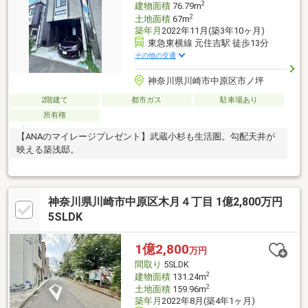
2
建物面積
76.79m
2
土地面積
67m
築年月
2022年11月(築3年10ヶ月)
東急東横線 元住吉駅 徒歩13分
その他の交通
神奈川県川崎市中原区市ノ坪
2階建て
都市ガス
駐車場あり
所有権
【ANAのマイレージプレゼント】武蔵小杉も生活圏。勾配天井が
映える築浅邸。
神奈川県川崎市中原区木月４丁目 1億2,800万円
5SLDK
1億2,800
万円
間取り
5SLDK
2
建物面積
131.24m
2
土地面積
159.96m
築年月
2022年8月(築4年1ヶ月)