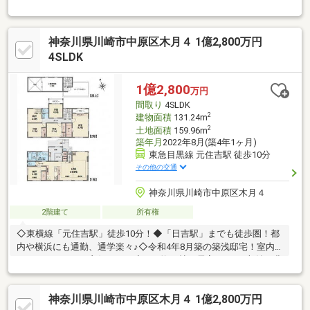
♪ ◇ご自宅にいたままWEB内見、WEB面談が利用可能です。お気
軽にお問い合わせください。◇「横浜・川崎」の最新物件はもち
ろん、「住宅ローンにも強い会社」です。◇「新川崎駅徒歩４
神奈川県川崎市中原区木月４ 1億2,800万円
分」に店舗がございますので、お気軽にご来店下さい。◇お車で
ご来社の際は、近隣駐車場ご案内いたします。◇現地見学をご希
4SLDK
望のお客様は、ご指定の場所へのお迎えも対応します。
1億2,800
万円
間取り
4SLDK
2
建物面積
131.24m
2
土地面積
159.96m
築年月
2022年8月(築4年1ヶ月)
東急目黒線 元住吉駅 徒歩10分
その他の交通
神奈川県川崎市中原区木月４
2階建て
所有権
◇東横線「元住吉駅」徒歩10分！◆「日吉駅」までも徒歩圏！都
内や横浜にも通勤、通学楽々♪◇令和4年8月築の築浅邸宅！室内
コンディションも良好です！◆LDK約22帖！居室が6つ、収納も豊
富な超大型２階建て！◇間口4.73Mの大型駐車スペースは複数台
の駐車が可能！◆南側バルコニー側はひらけており、陽当たり良
神奈川県川崎市中原区木月４ 1億2,800万円
好！！◇商店街や大型スーパー至近！お買い物には困りませ