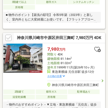
3階建て以上
都市ガス
システムキッチン
所有権
■ 物件のポイント【築浅の邸宅】 令和5年築（2023年）と新し
く、室内外ともに大変綺麗にお使いです。【フラットアプロー
チ】 駅からは平坦な道のりが続き、ベビーカーや重い荷物をお持
ちの際もスムーズに移動可能です。【利便性と静穏の両立】 人気
の「モトスミ・オズ通り商店街」を抜けた先の落ち着いた住宅街
神奈川県川崎市中原区井田三舞町 7,980万円 4DK
に位置しています。【充実の設備】 最新の省エネ設備や耐震構造
など、築浅物件ならではの快適な仕様が整っています。
7,980
万円
間取り
4DK
2
建物面積
81.14m
2
土地面積
81.02m
築年月
1999年11月(築26年10ヶ月)
東急東横線 元住吉駅 徒歩12分
その他の交通
神奈川県川崎市中原区井田三舞町
2階建て
都市ガス
駐車場あり
浴室乾燥機
所有権
－物件のおすすめポイント－▼立地・東急東横線「元住吉」徒歩