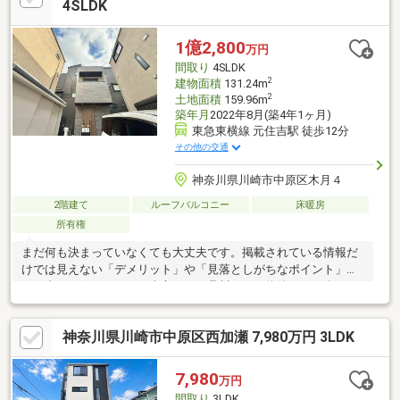
ん！！◆お探し始めの方の資金相談やお買換えの相談などなんで
4SLDK
も承ります！≪日程調整のうえ内見も可能ですので、お気軽にお
問合せ下さいませ！！！≫
1億2,800
万円
間取り
4SLDK
2
建物面積
131.24m
2
土地面積
159.96m
築年月
2022年8月(築4年1ヶ月)
東急東横線 元住吉駅 徒歩12分
その他の交通
神奈川県川崎市中原区木月４
2階建て
ルーフバルコニー
床暖房
所有権
まだ何も決まっていなくても大丈夫です。掲載されている情報だ
けでは見えない「デメリット」や「見落としがちなポイント」ま
で正直にお伝えします。東宝ハウス品川では、物件のご紹介だけ
でなく、「どう選ぶか」までしっかりサポート。現地でしか分か
らない空気感や周辺環境も含めて、一緒に納得できる住まい探し
神奈川県川崎市中原区西加瀬 7,980万円 3LDK
を進めていきましょう。相談だけでも大歓迎です。まだご希望が
定まっていなくても大丈夫。まずはお気軽にご相談ください。
7,980
万円
間取り
3LDK