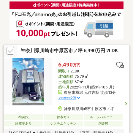
部分に温水式床暖房あり
神奈川県川崎市中原区市ノ坪 6,490万円 2LDK
6,490
万円
間取り
2LDK
2
建物面積
76.79m
2
土地面積
67m
築年月
2022年11月(築3年10ヶ月)
東急東横線 元住吉駅 徒歩13分
その他の交通
神奈川県川崎市中原区市ノ坪
2階建て
都市ガス
ルーフバルコニー
駐車場あり
システムキッチン
床暖房
【LOCATION】■「元住吉」駅徒歩13分、「平間」駅徒歩11分