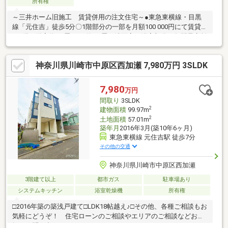
所有権
～三井ホーム旧施工 賃貸併用の注文住宅～●東急東横線・目黒
線「元住吉」徒歩5分〇1階部分の一部を月額100 000円にて賃貸中
（1階の洋室約4.8畳、DK約8.5畳、洗面室、浴室部分）年間予定賃
料収入：1 200 000円1階納戸部分、2階、小屋裏収納部分を自己利
用可能です。※2ＳＬＤＫ部分自宅として利用しながら、1階部分
神奈川県川崎市中原区西加瀬 7,980万円 3SLDK
の賃料収入を得ることができます（※オーナーチェンジ物件につ
き現賃貸借契約の引継ぎが条件となります）1階賃貸中部分
34.09㎡1、2階自己利用部分 90.06㎡建物面積には賃貸部分34.09
7,980
万円
㎡含む
間取り
3SLDK
2
建物面積
99.97m
2
土地面積
57.01m
築年月
2016年3月(築10年6ヶ月)
東急東横線 元住吉駅 徒歩7分
その他の交通
神奈川県川崎市中原区西加瀬
3階建て以上
都市ガス
駐車場あり
システムキッチン
浴室乾燥機
所有権
□2016年築の築浅戸建て□LDK18帖越え♪□その他、各種ご相談もお
気軽にどうぞ！ 住宅ローンのご相談やエリアのご相談などお気
軽にお問い合わせください。