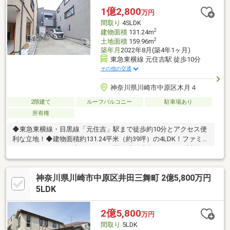
めるディンプルキーが採用されています！◆雨の日でもお車に乗
1億2,800
万円
り降りしやすいビルトイン車庫付き
間取り
4SLDK
2
建物面積
131.24m
2
土地面積
159.96m
築年月
2022年8月(築4年1ヶ月)
東急東横線 元住吉駅 徒歩10分
その他の交通
神奈川県川崎市中原区木月４
2階建て
ルーフバルコニー
駐車場あり
所有権
◆東急東横線・目黒線「元住吉」駅まで徒歩約10分とアクセス便
利な立地！◆建物面積約131.24平米（約39坪）の4LDK！ファミリ
ーにおすすめです！◆キッチンは開放感を演出してくれる対面タ
イプが採用されています◆サービスルームは居室としてもお使い
いただけますので、様々なライフスタイルにも対応可能！◆納戸
神奈川県川崎市中原区井田三舞町 2億5,800万円
や小屋裏収納など収納豊富なレイアウトで、いつでもお住まいす
っきり快適！◆屋上にルーフバルコニーあり、晴れた日には第2
5LDK
のリビングとしても！◆「木月小学校」まで徒歩約2分、低学年
のお子様もらくらく通学できます！◆「もとまちユニオン 日吉
2億5,800
万円
店」まで徒歩約6分！日々のお買い物も楽々！
間取り
5LDK