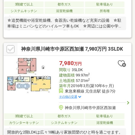
3階建て以上
都市ガス
駐車場あり
システムキッチン
浴室乾燥機
所有権
☆追焚機能や浴室乾燥機、食器洗い乾燥機など充実の設備 ☆駐
車場はミニバンなどのハイルーフ車もOK ☆周辺には公園や学
校、スーパーが揃い、子育てに理想的な環境です
神奈川県川崎市中原区西加瀬 7,980万円 3SLDK
7,980
万円
間取り
3SLDK
2
建物面積
99.97m
2
土地面積
57.01m
築年月
2016年3月(築10年6ヶ月)
東急東横線 元住吉駅 徒歩7分
その他の交通
神奈川県川崎市中原区西加瀬
3階建て以上
都市ガス
駐車場あり
カウンターキッチン
システムキッチン
浴室乾燥機
開放的な2階LDKは広々18帖あり家族団欒のひと時を過ごせます。