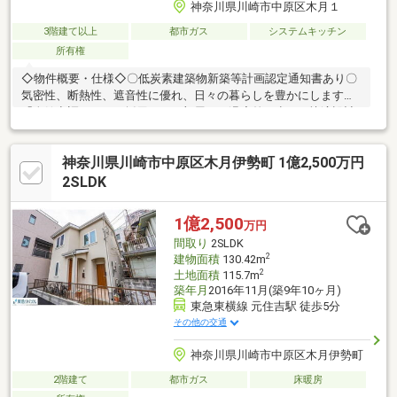
神奈川県川崎市中原区木月１
3階建て以上
都市ガス
システムキッチン
所有権
◇物件概要・仕様◇〇低炭素建築物新築等計画認定通知書あり〇
気密性、断熱性、遮音性に優れ、日々の暮らしを豊かにします〇
「全館空調システム採用」どの部屋でも温度差の少ない快適設計
〇屋根遮熱仕様（ダブルシールドパネル）〇約18.1帖のLDKは約
2.6mの天井高、全方向からの採光〇複層ガラスを採用〇フローリ
神奈川県川崎市中原区木月伊勢町 1億2,500万円
ング無垢材使用（1階・2階部分）〇WTC（ウォークスルークロー
ゼット）は1階に約4.9㎡、3階に約2.8㎡の2箇所あり〇全室雨戸自
2SLDK
動シャッター付き〇三井ホームによる2×6工法【キッチン】・I型
キッチン 開放感とデザイン性を両立・三井ホーム「クアルタホ
1億2,500
万円
ワイト×ゴールド」仕様・食器洗い乾燥機付き
間取り
2SLDK
2
建物面積
130.42m
2
土地面積
115.7m
築年月
2016年11月(築9年10ヶ月)
東急東横線 元住吉駅 徒歩5分
その他の交通
神奈川県川崎市中原区木月伊勢町
2階建て
都市ガス
床暖房