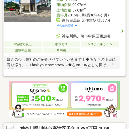
2
建物面積
99.97m
2
土地面積
57.01m
築年月
2016年3月(築10年6ヶ月)
東急目黒線 元住吉駅 徒歩7分
その他の交通
神奈川県川崎市中原区西加瀬
3階建て以上
都市ガス
システムキッチン
浴室乾燥機
所有権
ほんの少し弊社のご紹介させていただきます！◆あなたの明日に
寄り添う。～Think your tomorrow～◆をVISIONとして掲げ、「お
客様に寄り添える会社でいたい」という思いが込められていま
す。「本当にこの家でいいのかな」大きな決断だからこそ期待も
大きいけれど、漠然とした将来に不安を感じてしまうもの。そん
なお客様の不安に寄り添いたい。それが、わたしたちシティネッ
トの“志事”です。
神奈川県川崎市高津区千年 4,880万円 4LDK