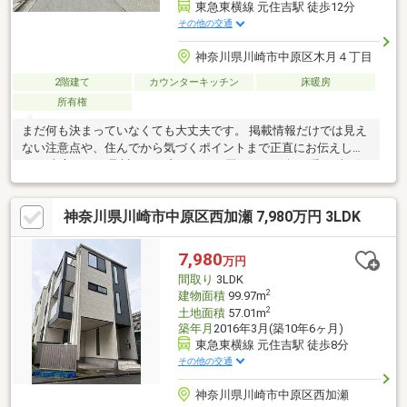
東急東横線 元住吉駅 徒歩12分
その他の交通
神奈川県川崎市中原区木月４丁目
2階建て
カウンターキッチン
床暖房
所有権
まだ何も決まっていなくても大丈夫です。 掲載情報だけでは見え
ない注意点や、住んでから気づくポイントまで正直にお伝えしま
す。 東宝ハウス品川では、良いことも悪いことも包み隠さずお伝
えし、「納得して選ぶ
神奈川県川崎市中原区西加瀬 7,980万円 3LDK
7,980
万円
間取り
3LDK
2
建物面積
99.97m
2
土地面積
57.01m
築年月
2016年3月(築10年6ヶ月)
東急東横線 元住吉駅 徒歩8分
その他の交通
神奈川県川崎市中原区西加瀬