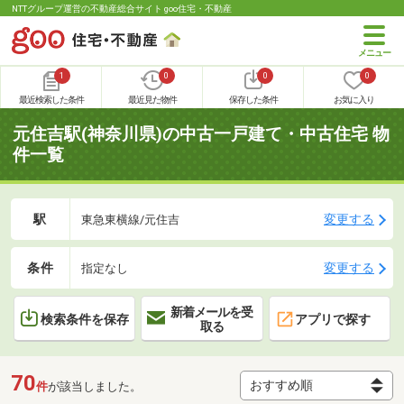
NTTグループ運営の不動産総合サイト goo住宅・不動産
1
0
0
0
最近検索した条件
最近見た物件
保存した条件
お気に入り
元住吉駅(神奈川県)の中古一戸建て・中古住宅 物
件一覧
駅
変更する
東急東横線/元住吉
条件
変更する
指定なし
新着メールを受
検索条件を保存
アプリで探す
取る
70
件
が該当しました。