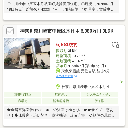
〇「川崎市中原区木月祇園町賃貸併用住宅」〇現況【2026年7月
19日時点】総額46万4000円/月 ：1階店舗→101号室：賃貸中
（12万1000円/月）、102号室：賃貸中（14万3000円/月） /2階
（1K×2）→ 201号室：賃貸中（10万円/月）、202号室：賃貸中
（10万円/月）/3階オーナー住戸2LDK＋屋上：空室 〇建物面
神奈川県川崎市中原区木月４ 6,880万円 3LDK
積：230.73㎡(約69.79坪)〇築年月：2014年02月〇構造：鉄骨造〇
土地面積：128.88㎡(約38.98坪)／セットバック済み／他に私道負
担：21.83㎡あり〇接道状況：角地・南7.2m(公道)接面10.8m／東
6,880
万円
4m(私道)接面11.6m◆オートロック ◆食器洗浄乾燥機 ◆浴室
間取り
3LDK
乾燥暖房機 ◆電動シャッター ◆太陽光発電システム
2
建物面積
70.73m
2
土地面積
43.82m
築年月
2023年7月(築3年2ヶ月)
東急東横線 元住吉駅 徒歩9分
その他の交通
神奈川県川崎市中原区木月４
3階建て以上
都市ガス
システムキッチン
床暖房
浴室乾燥機
所有権
◆全居室洋室仕様の3LDK！◇浴室はゆとりの1616サイズ！窓あ
り！◆床暖房・追い焚き・食洗機等、設備充実！◇物件の北西側
はマンション駐車場のため、陽当たり・風通し良好！◆小学校や
スーパー、コンビニが徒歩4分圏内に揃う生活に便利な立地！＊＊