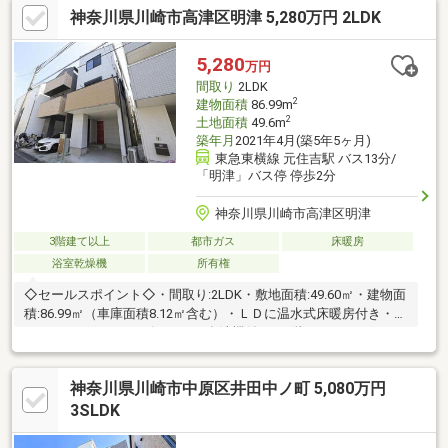
神奈川県川崎市高津区明津 5,280万円 2LDK
5,280
万円
間取り
2LDK
2
建物面積
86.99m
2
土地面積
49.6m
築年月
2021年4月(築5年5ヶ月)
東急東横線 元住吉駅 バス13分/
「明津」バス停 停歩2分
神奈川県川崎市高津区明津
3階建て以上
都市ガス
床暖房
浴室乾燥機
所有権
◇セールスポイント◇・間取り:2LDK・敷地面積:49.60㎡・建物面
積:86.99㎡（車庫面積8.12㎡含む）・ＬＤに温水式床暖房付き・カ
ウンターキッチン・ビルドイン食洗機付き・1階ウォークインクロ
ーゼットあり・浴室乾燥機付き・ビルドイン車庫（8.12㎡）
神奈川県川崎市中原区井田中ノ町 5,080万円
3SLDK