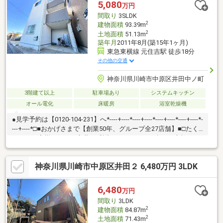
5,080
万円
間取り
3SLDK
2
建物面積
93.39m
2
土地面積
51.13m
築年月
2011年8月(築15年1ヶ月)
東急東横線 元住吉駅 徒歩18分
その他の交通
神奈川県川崎市中原区井田中ノ町
3階建て以上
駐車場あり
システムキッチン
オール電化
床暖房
浴室乾燥機
●見学予約は【0120-104-231】へ*----+----*----+----*----+----*----+----*-
---+----*□■おかげさまで【創業50年、グループ全27店舗】■□たく
さんのお客様からのお言葉に感謝してこれからも楽しく素敵なお
家探しをお約束します。お家探しを始めてみようと思われたらま
ずは、お気軽に東宝ハウス新横浜に相談してみませんか？何も決
神奈川県川崎市中原区井田２ 6,480万円 3LDK
まっていなくて大丈夫！まずはお客様の夢をお聞かせください！
「行って良かったね」と思っていただけるように、スタッフ一同
【夢に人に住まいに本気です！】お客様のお問合せをお待ちして
6,480
万円
おります☆
間取り
3LDK
2
建物面積
84.87m
2
土地面積
71.43m