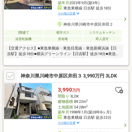
築年月
2023年9月(築3年)
東急東横線 日吉駅 徒歩18分
その他の交通
神奈川県川崎市中原区井田２
2階建て
都市ガス
システムキッチン
浴室乾燥機
所有権
即入居可
【交通アクセス】■東急東横線・東急目黒線・東急新横浜線【日
吉駅】徒歩18分■横浜グリーンライン【日吉駅】徒歩18分■東急東
横線【日吉駅】バス8分 【井田病院正門前】停歩3分■東急東横
線・東急目黒線【元住吉駅】徒歩23分【物件の特徴】●南東・北
東の角地●角地のため、陽当り良好・風通し良好●2023年9月築
神奈川県川崎市中原区井田３ 3,990万円 3LDK
室内丁寧にお使いです●陽当りの良い2階LDKは約15.3帖のゆった
りとした空間●車庫は屋根付きで大切なお車を雨風から守ります
（車種による）●前面道路の交通量が少なく、小さいお子様がい
3,990
万円
らっしゃっても安心です
間取り
3LDK
2
建物面積
89.22m
2
土地面積
54.28m
築年月
1998年1月(築28年8ヶ月)
東急東横線 日吉駅 徒歩22分
その他の交通