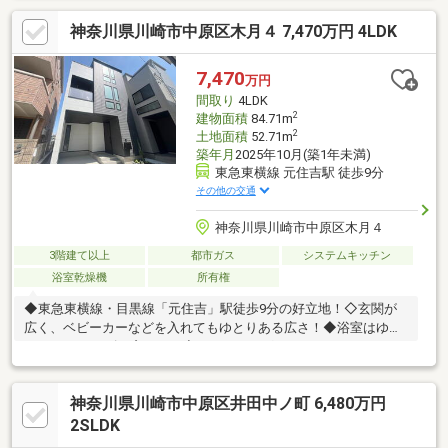
弊社独自のお得な「平日会員制度」あります＊＊詳細については
神奈川県川崎市中原区木月４ 7,470万円 4LDK
スタッフまでお問い合わせくださいませ。＊＊個人事業主の方や
会社経営者の方など住宅ローンにご不安がある方＊＊弊社には専
属のファイナンシャルプランナーがいるため、住宅ローンにご不
7,470
万円
安がある方もご安心下さい。
間取り
4LDK
2
建物面積
84.71m
2
土地面積
52.71m
築年月
2025年10月(築1年未満)
東急東横線 元住吉駅 徒歩9分
その他の交通
神奈川県川崎市中原区木月４
3階建て以上
都市ガス
システムキッチン
浴室乾燥機
所有権
◆東急東横線・目黒線「元住吉」駅徒歩9分の好立地！◇玄関が
広く、ベビーカーなどを入れてもゆとりある広さ！◆浴室はゆと
りの1616サイズ！窓あり！◇フローリング・クロスのコーティン
グ実施済み！◆物件の北側は駐車場のため陽当たり良好！◇室内
大変丁寧にお使いです！◆小学校やスーパーが近い生活に便利な
神奈川県川崎市中原区井田中ノ町 6,480万円
立地！＊＊弊社独自のお得な「平日会員制度」あります＊＊詳細
についてはスタッフまでお問い合わせくださいませ。＊＊個人事
2SLDK
業主の方や会社経営者の方など住宅ローンにご不安がある方＊＊