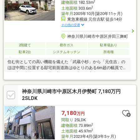
2
建物面積
182.53m
2
土地面積
303.6m
築年月
2005年10月(築20年11ヶ月)
東急東横線 元住吉駅 徒歩14分
その他の交通
神奈川県川崎市中原区井田三舞町
2階建て
都市ガス
駐車場あり
駐車2台
システムキッチン
所有権
住む街としての高い機能を備えた「武蔵小杉」から「元住吉」の
ほぼ中間に位置する邸宅前面道路はゆとりのある6m超の幅員で周
辺は高い建物がなく、落ち着いた気の良い住宅街です。■贅沢な5
台分の駐車スペース（内、1台はビルトインガレージ ※車種制限あ
り）■全館空調システム （24時間365日 温度管理による快適空間
神奈川県川崎市中原区木月伊勢町 7,180万円
を実現、花粉やホコリ、PM2.5の胞子も取り除きます）■1階の洋
室は書斎スペース付、リビングにはミセスコーナーあり◎■南向
2SLDK
き 庭×ウッドテラス BBQや優雅なティータイムをお過ごしいた
だけます。
7,180
万円
間取り
2SLDK
2
建物面積
73.89m
2
土地面積
45.97m
築年月
2023年4月(築3年5ヶ月)