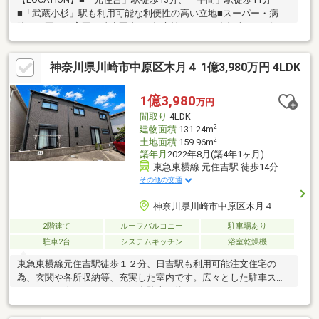
■「武蔵小杉」駅も利用可能な利便性の高い立地■スーパー・病
院・公園・保育園が徒歩圏内■平坦立地につき、自転車やベビー
カーも快適に利用可能■落ち着いた住宅街で穏やかな暮らしを実
現【RESIDENCE】■2022年11月築の築浅戸建■勾配天井を採用し
神奈川県川崎市中原区木月４ 1億3,980万円 4LDK
た開放的な2階リビング■陽当たり・眺望良好なルーフバルコニー
付き■床暖房・食洗機・浄水器・浴室乾燥機など充実の設備■対面
式キッチンを採用した明るいLD■全居室収納付きで豊富な収納力■
1億3,980
万円
ビルトインガレージ付きで雨の日の乗り降りも快適です室内大変
間取り
4LDK
丁寧にお使いです♪
2
建物面積
131.24m
2
土地面積
159.96m
築年月
2022年8月(築4年1ヶ月)
東急東横線 元住吉駅 徒歩14分
その他の交通
神奈川県川崎市中原区木月４
2階建て
ルーフバルコニー
駐車場あり
駐車2台
システムキッチン
浴室乾燥機
東急東横線元住吉駅徒歩１２分、日吉駅も利用可能注文住宅の
為、玄関や各所収納等、充実した室内です。広々とした駐車スペ
ースあり。車種によっては３台駐車可能