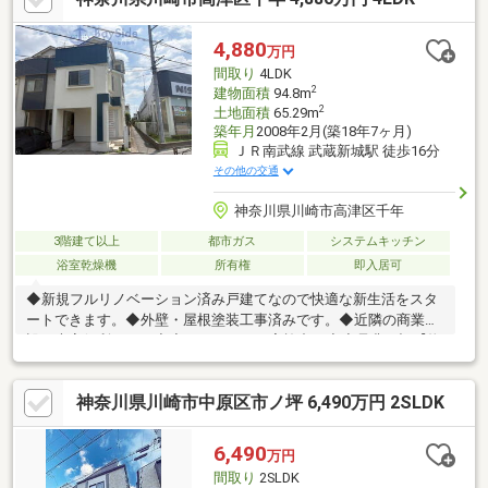
4,880
万円
間取り
4LDK
2
建物面積
94.8m
2
土地面積
65.29m
築年月
2008年2月(築18年7ヶ月)
ＪＲ南武線 武蔵新城駅 徒歩16分
その他の交通
神奈川県川崎市高津区千年
3階建て以上
都市ガス
システムキッチン
浴室乾燥機
所有権
即入居可
◆新規フルリノベーション済み戸建てなので快適な新生活をスタ
ートできます。◆外壁・屋根塗装工事済みです。◆近隣の商業施
設が大変便利です。◆◆キャンペーン実施中！◆◆是非下記【物
件概要】の【諸費用】欄をご覧ください！◆現地のご案内・各種
ご相談◆直前でも構いませんので、お気軽にご連絡ください。◆
神奈川県川崎市中原区市ノ坪 6,490万円 2SLDK
住宅ローン無料相談◆「いくらまでの借入額が安全なのか」等、
お気軽にご相談ください。多数の金融機関から、最適なご提案を
させていただきます。
6,490
万円
間取り
2SLDK