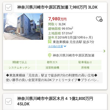
神奈川県川崎市中原区西加瀬 7,980万円 3LDK
7,980
万円
間取り
3LDK
2
建物面積
99.97m
2
土地面積
57.01m
築年月
2016年3月(築10年6ヶ月)
東急東横線 元住吉駅 徒歩7分
その他の交通
神奈川県川崎市中原区西加瀬
3階建て以上
都市ガス
駐車場あり
システムキッチン
浴室乾燥機
所有権
◆東急東横線「元住吉」駅まで徒歩約7分の利便性の高い立地◆
使い勝手の良い全室洋室の3LDKファミリータイプ◆プライバシー
性が高まるポーチ付き◆たっぷりしまえるウォークインクローゼ
ットで衣替えが不要！収納が豊富なプランです！◆コミュニケー
ションの機会が増えるリビング階段採用◆開放感を演出してくれ
神奈川県川崎市中原区木月４ 1億2,800万円
る対面キッチン採用◆食洗機・浄水器一体型水栓など機能充実の
システムキッチン◆浴室乾燥機＋追焚機能の機能充実のバスルー
4SLDK
ム◆洗濯物が良く乾きそうな南向きバルコニー付き◆防犯性を高