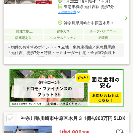
築年月
2022年8月(築4年1ヶ月)
東急東横線 元住吉駅 徒歩7分
その他の交通
神奈川県川崎市中原区木月３
3階建て以上
都市ガス
ルーフバルコニー
駐車場あり
システムキッチン
床暖房
－物件のおすすめポイント－▼立地・東急東横線／東急目黒線
「元住吉」徒歩7分▼特徴・セミオーダー住宅・全居室2面以上の
採光が確保された間取り・プライバシーに配慮された2階リビング
設計・1・3階にサービススペースを配置・駐車1台可能(軽自動車
のみ利用可能)▼設備・床暖房(リビング部分)・IHコンロ・食洗
機・浴室1616サイズ(浴室乾燥機付き)▼周辺環境・マルエツ元住
吉店 徒歩4分(約280m)※容積率は前面道路幅員により160％に制限
されます■ ご希望の住まい探しをお手伝いします
━━━━━・・・物件の詳細・ご相談はお気軽にお問い合わせく
ださい。
神奈川県川崎市中原区木月３ 1億4,800万円 5LDK
1億4,800
万円