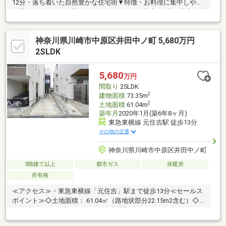
12分・落ち着いた自然豊かな住宅街▼特徴・お料理に集中しやす
い壁付けキッチン・足を伸ばしてくつろげる和室が2室・和室・洋
室に収納を設置・西側洋室はトップライト付、光を取り入れやす
い設計・各階にトイレ有(1階はタンクレストイレ)・駐車スペース
神奈川県川崎市中原区井田中ノ町 5,680万円
1台分有(車種による)▼設備・浴室乾燥機▼周辺環境・ユーコープ
井田三舞店 徒歩3分(約200m)・ローソン井田三舞町店 徒歩2分(約
2SLDK
110m)■ ご希望の住まい探しをお手伝いします ━━━━━・・・
物件の詳細・ご相談はお気軽にお問い合わせください。
5,680
万円
間取り
2SLDK
2
建物面積
73.35m
2
土地面積
61.04m
築年月
2020年1月(築6年8ヶ月)
東急東横線 元住吉駅 徒歩13分
その他の交通
神奈川県川崎市中原区井田中ノ町
3階建て以上
都市ガス
床暖房
所有権
≪アクセス≫・東急東横線「元住吉」駅まで徒歩13分≪セールス
ポイント≫◇土地面積： 61.04㎡（路地状部分22.15m2含む）◇建
物面積： 73.35㎡◇2020年１月築◇間取り：2LDK＋S◇カースペ
ース1台分有（車種による）◇ルーフバルコニーあり◇リビング