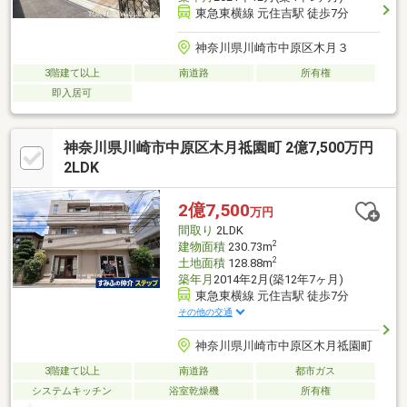
東急東横線 元住吉駅 徒歩7分
神奈川県川崎市中原区木月３
3階建て以上
南道路
所有権
即入居可
神奈川県川崎市中原区木月祗園町 2億7,500万円
2LDK
2億7,500
万円
間取り
2LDK
2
建物面積
230.73m
2
土地面積
128.88m
築年月
2014年2月(築12年7ヶ月)
東急東横線 元住吉駅 徒歩7分
その他の交通
神奈川県川崎市中原区木月祗園町
3階建て以上
南道路
都市ガス
システムキッチン
浴室乾燥機
所有権