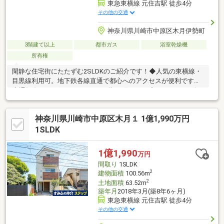
東急東横線 元住吉駅 徒歩4分
その他の交通
神奈川県川崎市中原区木月伊勢町
3階建て以上
都市ガス
浴室乾燥機
所有権
閑静な住宅街にたたずむ2SLDKのご紹介です！◆人気の東横線・
目黒線利用可。地下鉄各線直通で都心へのアクセスが便利です！
◇通行人の目が気になりにくい2階リビング。プライバシーを確
保できます。リビング階段で家族とのつながりを大事にできま
す！◆玄関は自転車やベビーカーが乗り入れても余裕のある広
神奈川県川崎市中原区木月１ 1億1,990万円
さ！◇1階部分のサービルルームは玄関と接続しており開放的で
す。応接室としてもぴったり！◆浴室はゆったり1818サイズ。洗
1SLDK
面所とともに窓付きで、湿気がこもりにく構造。◇2階と3階は両
面がバルコニーに接しており、通風・採光ともに良好です。◆窓
1億1,990
万円
はペアガラスになっているため防音、断熱性に優れ快適です！
間取り
1SLDK
2
建物面積
100.56m
2
土地面積
63.52m
築年月
2018年3月(築8年6ヶ月)
東急東横線 元住吉駅 徒歩4分
その他の交通