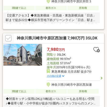
神奈川県川崎市中原区井田３
3階建て以上
都市ガス
所有権
【交通アクセス】◆東急東横線・目黒線・東急新横浜線「日吉」
駅まで徒歩22分◆横浜市営地下鉄グリーンライン「日吉」駅まで
徒歩22分◆東急東横線・目黒線「元住吉」駅まで徒歩23分◆横浜
市営地下鉄グリーンライン「日吉本町」駅まで徒歩23分【物件の
特徴】●南東向きのため陽当たり良好●３階北側洋室からは遮るも
神奈川県川崎市中原区西加瀬 7,980万円 3SLDK
のがなく気持ちの良い眺望が望めます●全居室6.0帖以上を確保●徒
歩10分圏内に公園、スーパー、コンビニの揃う生活利便性の高い
立地●第1種中高層住居専用地域の閑静な住宅地に佇みます●各居
7,980
万円
室の収納に追加して納戸収納あり
間取り
3SLDK
2
建物面積
99.97m
2
土地面積
57.01m
築年月
2016年3月(築10年6ヶ月)
東急東横線 元住吉駅 徒歩7分
その他の交通
神奈川県川崎市中原区西加瀬
3階建て以上
都市ガス
所有権
◆対面キッチン採用LDKは18帖超♪バルコニーもある明るい空間
♪◆最寄り駅・小中学校が徒歩7分圏内♪♪スタッフからのコメント