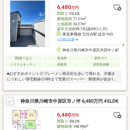
弊社には専属のファイナンシャルプランナーがいるため、住宅ロ
6,480
万円
ーンにご不安がある方もご安心下さい。
間取り
2SLDK
2
建物面積
71.31m
2
土地面積
34.27m
築年月
2020年7月(築6年2ヶ月)
東急東横線 元住吉駅 徒歩10分
その他の交通
神奈川県川崎市中原区井田中ノ町
3階建て以上
南道路
都市ガス
システムキッチン
床暖房
浴室乾燥機
■おすすめポイント◇ブレーメン商店街を歩いて帰れる、共働き
にうれしい帰宅動線◇0時まで営業のスーパー・郵便局が徒歩1分
◇南向き陽当たり良好なリビング◇床暖房、浴室乾燥機付き（ゆ
とりの1616サイズ）◇+Sの2LDKで将来の変化にも対応◇屋上は
周辺の視界が開け、眺望も良好■アクセス◇武蔵小杉乗換で各方
神奈川県川崎市中原区市ノ坪 6,480万円 4SLDK
面へ好アクセス◇渋谷駅まで急行で約20分、横浜駅まで約15分ま
ずはお気軽に現地をご覧下さいませ。
6,480
万円
間取り
4SLDK
2
建物面積
108.99m