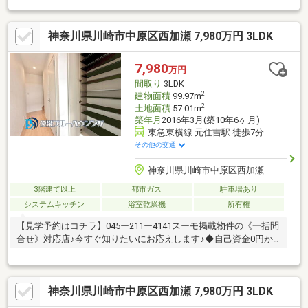
神奈川県川崎市中原区西加瀬 7,980万円 3LDK
7,980
万円
間取り
3LDK
2
建物面積
99.97m
2
土地面積
57.01m
築年月
2016年3月(築10年6ヶ月)
東急東横線 元住吉駅 徒歩7分
その他の交通
神奈川県川崎市中原区西加瀬
3階建て以上
都市ガス
駐車場あり
システムキッチン
浴室乾燥機
所有権
【見学予約はコチラ】045ー211ー4141スーモ掲載物件の《一括問
合せ》対応店♪今すぐ知りたいにお応えします♪◆自己資金0円か
ら購入可！資金計画から徹底サポート♪◆提携銀行多数！住宅ロ
ーンのご相談もおまかせください♪◆ファイナンシャルプランナ
ー相談無料！支払計画もサポート♪◆車でご納得いくまで物件見
神奈川県川崎市中原区西加瀬 7,980万円 3LDK
学！とことん比較検討♪◆ご自宅まで送迎！移動の心配は不要♪◆
チャイルドシート完備！小さなお子様とご一緒でも安心♪◆平日