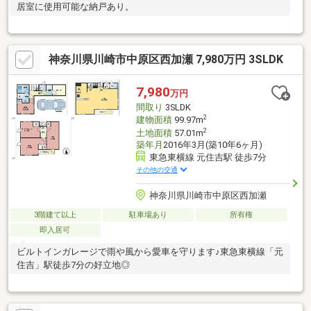
居室に使用可能な納戸あり。
神奈川県川崎市中原区西加瀬 7,980万円 3SLDK
7,980
万円
間取り
3SLDK
2
建物面積
99.97m
2
土地面積
57.01m
築年月
2016年3月(築10年6ヶ月)
東急東横線 元住吉駅 徒歩7分
その他の交通
神奈川県川崎市中原区西加瀬
3階建て以上
駐車場あり
所有権
即入居可
ビルトインガレージで雨や風から愛車を守ります♪東急東横線「元
住吉」駅徒歩7分の好立地◎