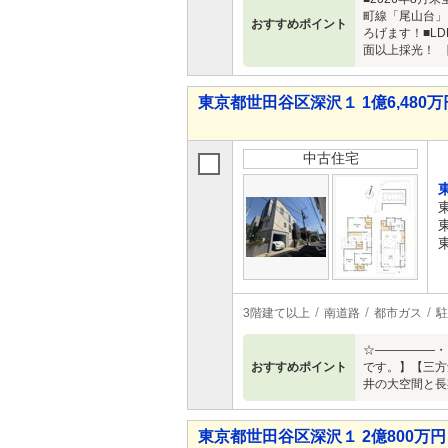
町線「尾山台」
おすすめポイント
ろげます！■L
面以上採光！ 
東京都世田谷区深沢１ 1億6,480万円
中古住宅
3階建て以上
南道路
都市ガス
駐
☆―――――
おすすめポイント
です。】【三方
井の大空間と長
東京都世田谷区深沢１ 2億800万円 