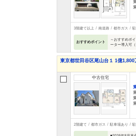
3階建て以上
南道路
都市ガス
駐
～おすすめポイ
おすすめポイント
ーター導入可（
東京都世田谷区尾山台１ 1億1,800万
中古住宅
2階建て
都市ガス
駐車場あり
駐
■2026年8