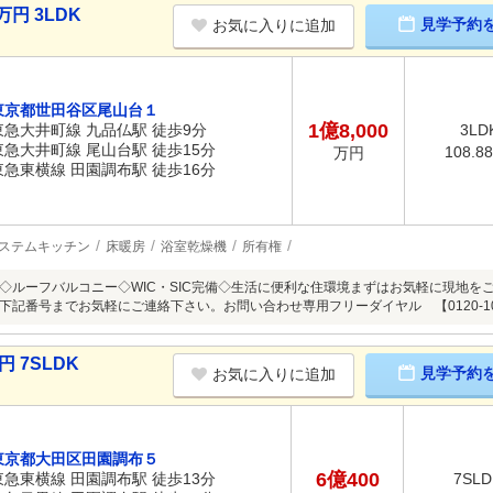
円 3LDK
見学予約
お気に入りに追加
東京都世田谷区尾山台１
1億8,000
東急大井町線 九品仏駅 徒歩9分
3LD
東急大井町線 尾山台駅 徒歩15分
108.8
万円
東急東横線 田園調布駅 徒歩16分
ステムキッチン
床暖房
浴室乾燥機
所有権
◇ルーフバルコニー◇WIC・SIC完備◇生活に便利な住環境まずはお気軽に現地を
下記番号までお気軽にご連絡下さい。お問い合わせ専用フリーダイヤル 【0120-104
 7SLDK
見学予約
お気に入りに追加
東京都大田区田園調布５
6億400
東急東横線 田園調布駅 徒歩13分
7SLD