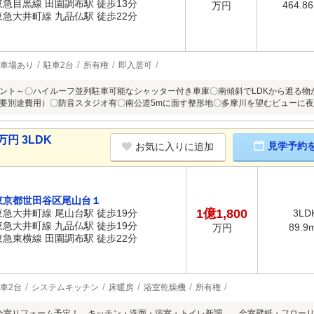
東急目黒線 田園調布駅 徒歩13分
464.8
万円
東急大井町線 九品仏駅 徒歩22分
車場あり
駐車2台
所有権
即入居可
ント～〇ハイルーフ並列駐車可能なシャッター付き車庫〇南傾斜でLDKから遮る物
要別途費用）〇防音スタジオ有〇南公道5mに面す整形地〇多摩川を望むビューに
円 3LDK
見学予約
お気に入りに追加
東京都世田谷区尾山台１
1億1,800
東急大井町線 尾山台駅 徒歩19分
3LD
東急大井町線 九品仏駅 徒歩19分
89.9
万円
東急東横線 田園調布駅 徒歩22分
車2台
システムキッチン
床暖房
浴室乾燥機
所有権
月末全室リフォーム予定！ キッチン・洗面・浴室・トイレ新調、 全室壁紙・フローリ