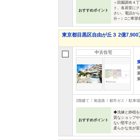
＜田園調布４丁
ト、各居室にク
おすすめポイント
さい。電話からは
分～）□ご希望
東京都目黒区自由が丘３ 2億7,900万
中古住宅
2階建て
南道路
都市ガス
駐車場
◆洗練と静穏を
質なショップや
おすすめポイント
ない堅牢さが、
柔らかな光が室