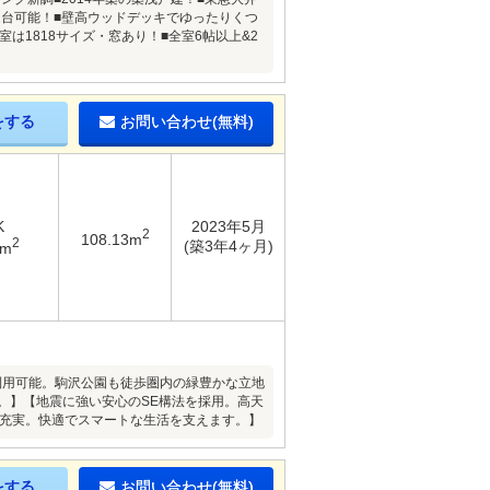
2台可能！■壁高ウッドデッキでゆったりくつ
室は1818サイズ・窓あり！■全室6帖以上&2
をする
お問い合わせ(無料)
K
2023年5月
2
108.13m
2
(築3年4ヶ月)
3m
用可能。駒沢公園も徒歩圏内の緑豊かな立地
。】【地震に強い安心のSE構法を採用。高天
が充実。快適でスマートな生活を支えます。】
をする
お問い合わせ(無料)