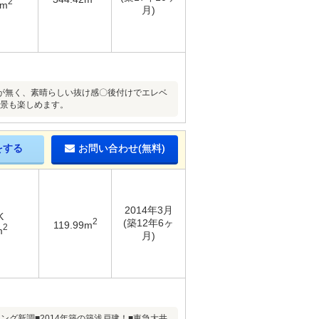
2
6m
月)
が無く、素晴らしい抜け感〇後付けでエレベ
夜景も楽しめます。
をする
お問い合わせ(無料)
2014年3月
K
2
(築12年6ヶ
119.99m
2
m
月)
ング新調■2014年築の築浅戸建！■東急大井