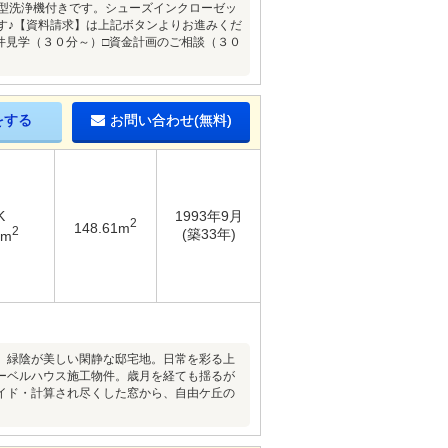
大型洗浄機付きです。シューズインクローゼッ
す♪【資料請求】は上記ボタンよりお進みくだ
／物件見学（３０分～）□資金計画のご相談（３０
をする
お問い合わせ(無料)
K
1993年9月
2
148.61m
2
(築33年)
5m
、緑陰が美しい閑静な邸宅地。日常を彩る上
ーベルハウス施工物件。歳月を経ても揺るが
イド・計算され尽くした窓から、自由ケ丘の