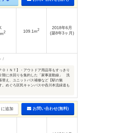
K
2018年6月
2
109.1m
2
(築8年3ヶ月)
9m
ン
ＰＯＩＮＴ】・アウトドア用品等もすっきり
２階に水回りを集約した「家事楽動線」 洗
張替え、ユニットバス補修など【駅の魅
す。めぐろ区民キャンパスや呑川本流緑道も
お問い合わせ(無料)
りに追加