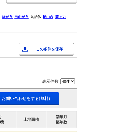
山
緑が丘
自由が丘
九品仏
尾山台
等々力
この条件を保存
表示件数
・お問い合わせをする(無料)
り
築年月
土地面積
積
築年数