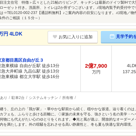
目注文住宅 特徴＞広々とした21帖のリビング、キッチンは最新のドイツ製IHで
ローゼット付き。洗面所、トイレは2か所ずつございます。♪現地内覧予約受付中で
⇒TEL0120-002-237【通話料無料】♪ご案内内容の目安になります。♪□現地
条件のご相談（１５分～）
円 4LDK
見学予約
お気に入りに追加
東京都目黒区自由が丘３
2億7,900
東急東横線 自由が丘駅 徒歩13分
4LD
東急大井町線 九品仏駅 徒歩13分
137.2
万円
東急東横線 都立大学駅 徒歩16分
あり
駐車2台
システムキッチン
所有権
纏う、丘の上の「我が家」・華やかな駅前から続く、穏やかな坂道。辿り着くのは
カフェも、ふらりと歩ける距離に。◇家族の未来を守る、強さという名の美学・ヘ
何物にも代えがたい心のゆとりをくれます。◆光と風が遊ぶ、開放的なオーダーメ
内を満たします。外の喧騒を忘れさせる高い静粛性と、冬も夏も快適な室内環境。