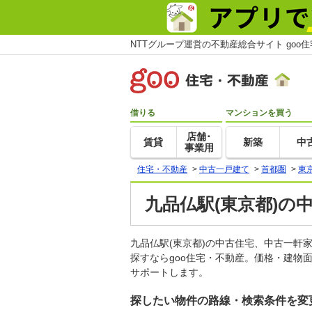
NTTグループ運営の不動産総合サイト goo
借りる
マンションを買う
店舗･
賃貸
新築
中
事業用
住宅・不動産
>
中古一戸建て
>
首都圏
>
東
九品仏駅(東京都)の
九品仏駅(東京都)の中古住宅、中古一
探すならgoo住宅・不動産。価格・建物
サポートします。
探したい物件の路線・検索条件を変