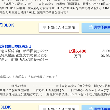
・「九品仏」駅徒歩19分！ 東急東横線・目黒線「田園調布」駅徒歩22分！■駐車
DK約19.2帖！床暖房、食洗器など設備充実！■1階に水回りを集約で将来も安心！■浴
陽当たり風通し良好！■旧分譲地内の閑静な住宅地！
 3LDK
見学予約
お気に入りに追加
東京都世田谷区深沢１
1億6,480
東急東横線 自由が丘駅 徒歩22分
3LD
東急東横線 都立大学駅 徒歩20分
106.9
万円
東急大井町線 九品仏駅 徒歩21分
車場あり
床暖房
浴室乾燥機
所有権
・・・ 物件の特徴 ・・・―――――☆【東急東横線「都立大学」駅など2駅利
角地につき開放感抜群。19帖超のLDKは南向きで、一日中明るい光が差し込みます
期優良住宅認定が魅力的です。】【床暖房や食洗機、EVコンセントなど最新設備
3LDK
見学予約
お気に入りに追加