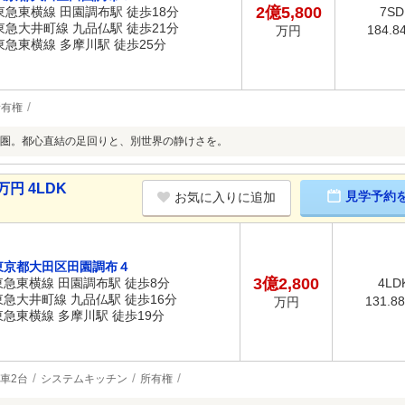
2億5,800
東急東横線 田園調布駅 徒歩18分
7SD
東急大井町線 九品仏駅 徒歩21分
184.8
万円
東急東横線 多摩川駅 徒歩25分
所有権
圏。都心直結の足回りと、別世界の静けさを。
円 4LDK
見学予約
お気に入りに追加
東京都大田区田園調布４
3億2,800
東急東横線 田園調布駅 徒歩8分
4LD
東急大井町線 九品仏駅 徒歩16分
131.8
万円
東急東横線 多摩川駅 徒歩19分
車2台
システムキッチン
所有権