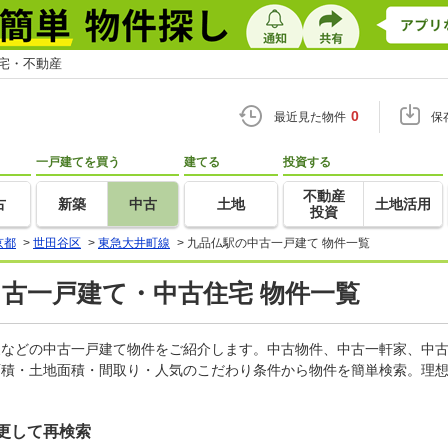
住宅・不動産
0
最近見た物件
保
一戸建てを買う
建てる
投資する
不動産
古
新築
中古
土地
土地活用
投資
京都
>
世田谷区
>
東急大井町線
>
九品仏駅の中古一戸建て 物件一覧
中古一戸建て・中古住宅 物件一覧
軒家などの中古一戸建て物件をご紹介します。中古物件、中古一軒家、中
面積・土地面積・間取り・人気のこだわり条件から物件を簡単検索。理想
更して再検索