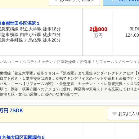
東京都世田谷区深沢１
2億800
東急東横線 都立大学駅 徒歩18分
3LD
東急東横線 自由が丘駅 徒歩21分
124.0
万円
東急大井町線 九品仏駅 徒歩20分
バルコニー
システムキッチン
浴室乾燥機
所有権
リフォームリノベーショ
東横線「都立大学駅」徒歩１８分～「渋谷駅」まで最短９分ダイレクトアクセス【
ロフト付き・１階主寝室は約９．０帖でキングサイズのベットや家具も余裕です・
バルコニーへ【リフォーム内容】・外壁塗装・キッチン・トイレ新規交換・クロス
駅は、渋谷・横浜方面へのアクセスに優れ、商店街や東急ストアも充実しておりま
便性と緑・文化が調和した穏やかな住宅街です。
円 7SDK
お気に入
東京都大田区田園調布５