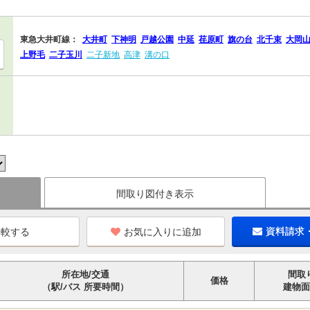
東急大井町線：
大井町
下神明
戸越公園
中延
荏原町
旗の台
北千束
大岡
上野毛
二子玉川
二子新地
高津
溝の口
間取り図付き表示
お気に入りに追加
資料請求
所在地/交通
間取
価格
（駅/バス 所要時間）
建物面