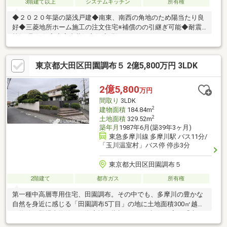
3階建て以上
システムキッチン
所有権
◆２０２０年築の築浅戸建◆南東、南西の角地のため陽当たり良
好◆三菱地所ホーム施工の注文住宅※補償のの引継ぎ可能◆耐震
等級1取得住宅◆室内状況良好◆現況２ＬＤＫから３ＬＤＫへの
間取り変更可能◆充実の収納スペース◆約21畳の広々としたＬＤ
Ｋ◆角地のため駐車のしやすいカースペース◆１８２０サイズの
東京都大田区田園調布５ 2億5,800万円 3LDK
ゆったりとした浴室◆キッチンにパントリーが２か所有
2億5,800
万円
間取り
3LDK
2
建物面積
184.84m
2
土地面積
329.52m
築年月
1987年6月(築39年3ヶ月)
東急多摩川線 多摩川駅 バス11分/
「玉川温室村」バス停 停歩3分
東京都大田区田園調布５
2階建て
都市ガス
所有権
第一種中高層専用住宅、田園調布。その中でも、多摩川の豊かな
自然を身近に感じる「田園調布5丁目」の地に土地面積300㎡越え
の物件が登場本物件は、資産性の指標において評価の高い「南西
角地」かつ「整形地」であるという点です。南西向きの角地は、