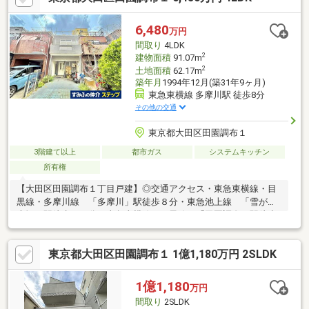
い乾燥機有・１６１６サイズのユニットバス■日当りの良い南西
向きバルコニー■カースペース１台分有
6,480
万円
間取り
4LDK
2
建物面積
91.07m
2
土地面積
62.17m
築年月
1994年12月(築31年9ヶ月)
東急東横線 多摩川駅 徒歩8分
その他の交通
東京都大田区田園調布１
3階建て以上
都市ガス
システムキッチン
所有権
【大田区田園調布１丁目戸建】◎交通アクセス・東急東横線・目
黒線・多摩川線 「多摩川」駅徒歩８分・東急池上線 「雪が谷
大塚」駅徒歩１２分・東急東横線・目黒線 「田園調布」駅徒歩
１３分◎オススメポイント◇４路線３駅利用可能◇全室２面採光
◇六間通りから一本入った閑静な住宅街◇１９９４年（平成６
東京都大田区田園調布１ 1億1,180万円 2SLDK
年）１２月築◇カースペース有（車種による）
1億1,180
万円
間取り
2SLDK