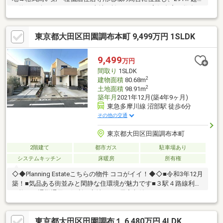
（約88.12坪）のゆとりある土地を誇ります。・高級邸宅を数多く
手がける「バケラッタ設計」の意匠美→1階・2階それぞれに広が
る開放的なガーデンテラスなど、計算し尽くされたデザイン設計
東京都大田区田園調布本町 9,499万円 1SLDK
です。・愛車をいつでも身近に。全室から望める3台分ガレージ
→1階のすべての居室から愛車を眺められる、車愛好家にとって究
極のビルトインガレージ（電動シャッター付）を完備しています
9,499
万円
♪・吹き抜けから陽光が降り注ぐ25帖の南向き大空間LDKと、すべ
間取り
1SLDK
て15帖以上のゆとりある個室
2
建物面積
80.68m
2
土地面積
98.91m
築年月
2021年12月(築4年9ヶ月)
東急多摩川線 沼部駅 徒歩6分
その他の交通
東京都大田区田園調布本町
2階建て
都市ガス
駐車場あり
システムキッチン
床暖房
所有権
◇◆Planning Estateこちらの物件 ココがイイ！◆◇■令和3年12月
築！■気品ある街並みと閑静な住環境が魅力です■３駅４路線利用
可能で、通勤通学に便利な立地です■居室収納、ウォークインク
ロゼットなど豊富な収納スペース■シューズインクロゼット・約
１.３４帖の書斎スペース有■１４.８５帖のゆったり開放感あるＬ
東京都大田区田園調布１ 6,480万円 4LDK
ＤＫ■ＬＤＫに床暖房有・TVモニター付きインターホン有■食器洗