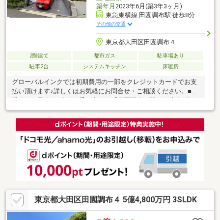
築年月
2023年6月(築3年3ヶ月)
東急東横線 田園調布駅 徒歩8分
その他の交通
東京都大田区田園調布４
2階建て
都市ガス
駐車場あり
駐車2台
システムキッチン
床暖房
グローバルインクでは初期費用の一部をクレジットカードでお支
払い頂けます♪詳しくはお気軽にお問合せ・ご相談ください。■東
横線・目黒線の2路線が乗り入れる「田園調布」駅より徒歩8分で
す。■整然とした街並みと秋にはイチョウ並木の紅葉が美しい田
園調布の住宅街です。■敷地50坪超、建物約130平米の鉄骨造2階
建て。2023年6月完成の築浅邸宅です。■ワンフロアタイプの1階
LDKは広々21帖。アイランドキッチンで開放感があります。■2帖
ファミリークロゼットやシューズインクローク、グルニエ、書庫
など収納豊富。■裏庭ございます。駐車場2台分完備。【無料】お
車送迎サービスを実施しております。
東京都大田区田園調布４ 5億4,800万円 3SLDK