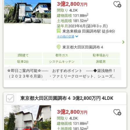
活至便な環境◆ご家族の様子が見渡せるカウンターシステムキッ
3億2,800
万円
チン ・食器洗いの時間を短縮できる食洗機付 ・LDKに寒い時
間取り
4LDK
期にも嬉しい床暖房装備
2
建物面積
131.88m
2
土地面積
181.52m
築年月
2023年6月(築3年3ヶ月)
東急東横線 田園調布駅 徒歩8分
その他の交通
東京都大田区田園調布４
2階建て
都市ガス
駐車場あり
駐車2台
システムキッチン
床暖房
☆即日ご案内可能☆------ おすすめポイント ------◆築浅物件！
（２０２３年６月築） ・ファミリークローゼット、シューズイ
ンクローゼットなど豊富な収納スペース ・約２１．０帖のゆっ
たり解放感あるLDK ・１６１６サイズのユニットバスでゆった
り入浴 ・約１．３４帖の書斎スペース有 ・各階にトイレ設置
東京都大田区田園調布４ 3億2,800万円 4LDK
◆最寄り駅まで徒歩６分の立地 ・閑静な住宅街で小中学校や公
園が徒歩４分内で安心 ・スーパー、コンビニが徒歩６分内の生
活至便な環境◆ご家族の様子が見渡せるカウンターシステムキッ
3億2,800
万円
チン ・食器洗いの時間を短縮できる食洗機付 ・LDKに寒い時
間取り
4LDK
期にも嬉しい床暖房装備
2
建物面積
131.88m
2
土地面積
181.52m