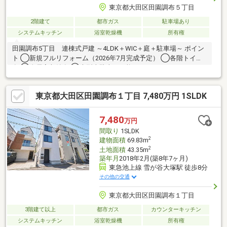
東京都大田区田園調布５丁目
2階建て
都市ガス
駐車場あり
システムキッチン
浴室乾燥機
所有権
田園調布5丁目 連棟式戸建 ～4LDK＋WIC＋庭＋駐車場～ ポイン
ト ◯新規フルリフォーム（2026年7月完成予定） ◯各階トイレ
有 ◯全居室収納有 ◯大型車駐車可可能
東京都大田区田園調布１丁目 7,480万円 1SLDK
7,480
万円
間取り
1SLDK
2
建物面積
69.83m
2
土地面積
43.35m
築年月
2018年2月(築8年7ヶ月)
東急池上線 雪が谷大塚駅 徒歩8分
その他の交通
東京都大田区田園調布１丁目
3階建て以上
都市ガス
カウンターキッチン
システムキッチン
浴室乾燥機
所有権