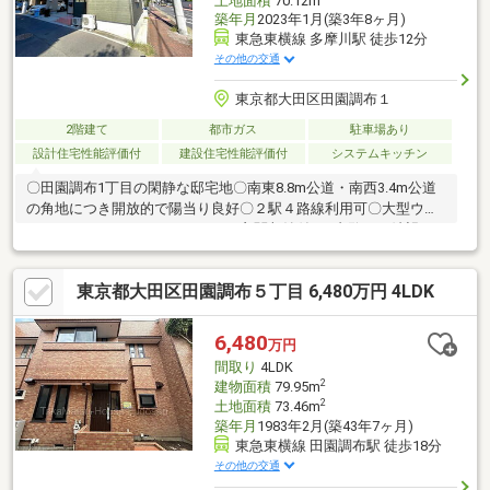
土地面積
70.12m
築年月
2023年1月(築3年8ヶ月)
東急東横線 多摩川駅 徒歩12分
その他の交通
東京都大田区田園調布１
2階建て
都市ガス
駐車場あり
設計住宅性能評価付
建設住宅性能評価付
システムキッチン
〇田園調布1丁目の閑静な邸宅地〇南東8.8m公道・南西3.4m公道
の角地につき開放的で陽当り良好〇２駅４路線利用可〇大型ウォ
ークインクローゼット＋ロフト・玄関収納付き※内覧をご希望の
お客様には、事前に内覧動画のご視聴をお願いしております。
東京都大田区田園調布５丁目 6,480万円 4LDK
6,480
万円
間取り
4LDK
2
建物面積
79.95m
2
土地面積
73.46m
築年月
1983年2月(築43年7ヶ月)
東急東横線 田園調布駅 徒歩18分
その他の交通