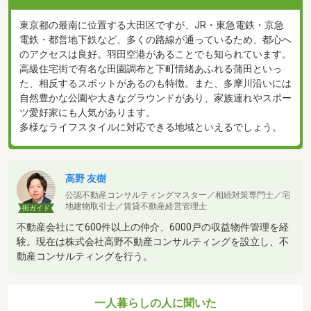
東京都の最南に位置する大田区ですが、JR・東急電鉄・京急
電鉄・都営地下鉄など、多くの路線が通っているため、都心へ
のアクセスは良好。羽田空港があることでも知られています。
高級住宅街で有名な田園調布と下町情緒あふれる蒲田といっ
た、相反するスポットがあるのも特徴。また、多摩川沿いには
自然豊かな公園や大きなグラウンドがあり、家族連れやスポー
ツ愛好家にも人気があります。
多様なライフスタイルに対応できる地域といえるでしょう。
高野 友樹
公認不動産コンサルティングマスター／相続対策専門士／宅
地建物取引士／賃貸不動産経営管理士
街ガイド
不動産会社にて600件以上の仲介、6000戸の収益物件管理を経
験。現在は株式会社高野不動産コンサルティングを設立し、不
動産コンサルティングを行う。
一人暮らしの人に聞いた