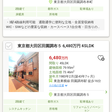
東京都大田区田園調布本町
2階建て
都市ガス
駐車場あり
床暖房
所有権
・3駅4路線利用可能 通勤通学に便利な立地・全居室収納有
WIC・SIWなどの豊富な収納・カースペース1台分有・日当りの良
い南西向きバルコニー◆インフォメーション・みらいく田園調布
本町園徒歩3分・東調布中学校徒歩4分・東調布第一小学校徒歩4
分・まいばすけっと沼部店徒歩4分・ファミリーマート田園調布本
東京都大田区田園調布５ 6,480万円 4SLDK
町店徒歩5分・オーケー田園調布店徒歩6分・多摩川丸子橋緑地徒
歩8分・田園調布中央病院徒歩10分---------住宅ロ-ンお気軽にご相
談ください。資料請求はお気軽にどうぞ。
6,480
万円
間取り
4SLDK
2
建物面積
79.95m
2
土地面積
73.46m
築年月
1983年2月(築43年7ヶ月)
東急東横線 田園調布駅 徒歩16分
その他の交通
東京都大田区田園調布５
2階建て
都市ガス
駐車場あり
リフォームリノベーシ
システムキッチン
所有権
ョン