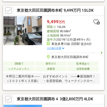
ース付きで在宅ワークにも対応。■食洗機・1616サイズバスなど
充実の設備仕様。■南西向きバルコニーで陽当たり良好。■カース
東京都大田区田園調布本町 9,499万円 1SLDK
ペース1台分付き。■第一種低層住居専用地域の落ち着いた住環
境。■小・中学校まで徒歩4分、スーパー徒歩6分の生活利便性。■
お子様の通学も安心です！詳細・見学等お気軽にお問い合わせく
9,499
万円
ださい！
間取り
1SLDK
2
建物面積
80.68m
2
土地面積
98.91m
築年月
2021年12月(築4年9ヶ月)
東急多摩川線 沼部駅 徒歩6分
その他の交通
東京都大田区田園調布本町
2階建て
都市ガス
駐車場あり
システムキッチン
床暖房
浴室乾燥機
☆即日ご案内可能☆------ おすすめポイント ------◆築浅物件！
（２０２１年１２月築） ・全居室収納、ウォークインクローゼ
ットなど豊富な収納スペース ・約１４．８５帖のゆったり解放
感あるLDK ・１６１６サイズのユニットバスでゆったり入
浴 ・約１．３４帖の書斎スペース有 ・SICや各階にトイレ設置
東京都大田区田園調布４ 3億2,800万円 4LDK
◆最寄り駅まで徒歩６分の立地 ・閑静な住宅街で小中学校や公
園が徒歩４分内で安心 ・スーパー、コンビニが徒歩６分内の生