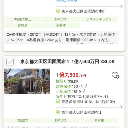
その他の交通
東京都大田区田園調布本町
3階建て以上
都市ガス
システムキッチン
床暖房
所有権
□■物件概要・2012年（平成24年）12月築・木造3階建・土地面積
／62.05㎡ ※私道負担1.20㎡あり・延床面積／80.36㎡（内法）・
2SLDK ※S＝サービスルーム（納戸）□■交通アクセス・多摩川
線「沼部」駅徒歩９分・池上線「雪が谷大塚」駅徒歩10分・東横
線、目黒線、多摩川線「多摩川」駅徒歩12分◎3駅4路線利用可能
東京都大田区田園調布１ 1億7,500万円 3SLDK
のため交通の利便性良好です♪
1億7,500
万円
間取り
3SLDK
2
建物面積
130.41m
2
土地面積
183.9m
築年月
1973年2月(築53年7ヶ月)
東急多摩川線 多摩川駅 徒歩10分
東京都大田区田園調布１
2階建て
都市ガス
所有権