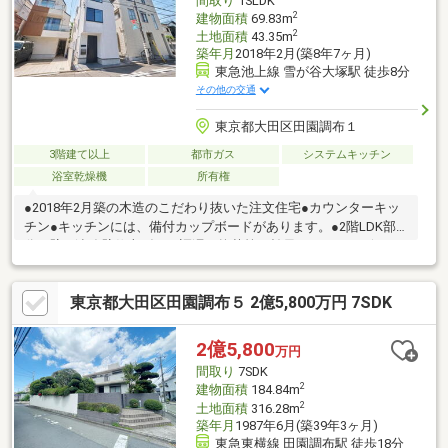
間取り
1SLDK
2
建物面積
69.83m
2
土地面積
43.35m
築年月
2018年2月(築8年7ヶ月)
東急池上線 雪が谷大塚駅 徒歩8分
その他の交通
東京都大田区田園調布１
3階建て以上
都市ガス
システムキッチン
浴室乾燥機
所有権
●2018年2月築の木造のこだわり抜いた注文住宅●カウンターキッ
チン●キッチンには、備付カップボードがあります。●2階LDK部
分⇒壁は漆喰壁仕上げ。 調湿・抗菌等の効果があり、デザイン
性もあります。●浴室換気乾燥機●お部屋内に柱が無くすっきりと
した間取りです。●豊富な収納●浴室暖房乾燥機●フルオートバス●
東京都大田区田園調布５ 2億5,800万円 7SDK
食洗機●トイレ(1階・3階)●TVモニター付インターホン
2億5,800
万円
間取り
7SDK
2
建物面積
184.84m
2
土地面積
316.28m
築年月
1987年6月(築39年3ヶ月)
東急東横線 田園調布駅 徒歩18分