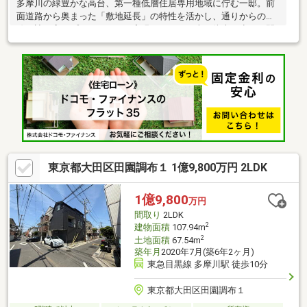
多摩川の緑豊かな高台、第一種低層住居専用地域に佇む一邸。前
面道路から奥まった「敷地延長」の特性を活かし、通りからの視
線を遮る高いプライバシーを実現しました。車の往来が少ない閑
静な住環境は、小さなお子様がいるご家庭にも安心。都会の喧騒
を忘れ、静かな時を刻む贅沢な暮らしがここにあります。
東京都大田区田園調布１ 1億9,800万円 2LDK
1億9,800
万円
間取り
2LDK
2
建物面積
107.94m
2
土地面積
67.54m
築年月
2020年7月(築6年2ヶ月)
東急目黒線 多摩川駅 徒歩10分
東京都大田区田園調布１