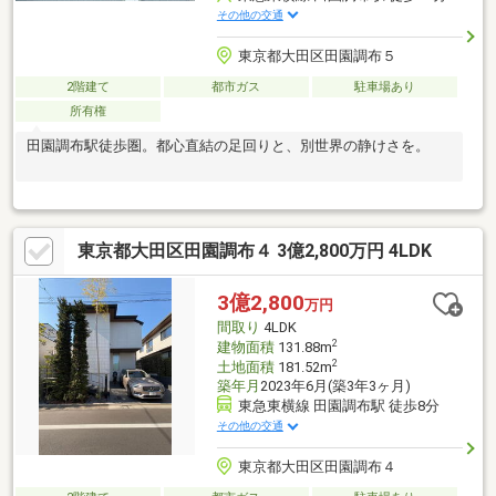
その他の交通
東京都大田区田園調布５
2階建て
都市ガス
駐車場あり
所有権
田園調布駅徒歩圏。都心直結の足回りと、別世界の静けさを。
東京都大田区田園調布４ 3億2,800万円 4LDK
3億2,800
万円
間取り
4LDK
2
建物面積
131.88m
2
土地面積
181.52m
築年月
2023年6月(築3年3ヶ月)
東急東横線 田園調布駅 徒歩8分
その他の交通
東京都大田区田園調布４