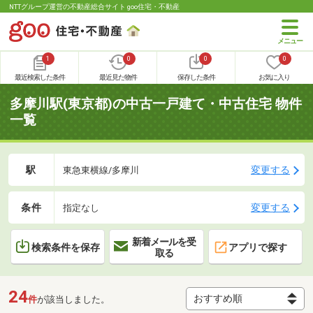
NTTグループ運営の不動産総合サイト goo住宅・不動産
1
0
0
0
最近検索した条件
最近見た物件
保存した条件
お気に入り
多摩川駅(東京都)の中古一戸建て・中古住宅 物件
一覧
駅
変更する
東急東横線/多摩川
条件
変更する
指定なし
新着メールを受
検索条件を保存
アプリで探す
取る
24
件
が該当しました。