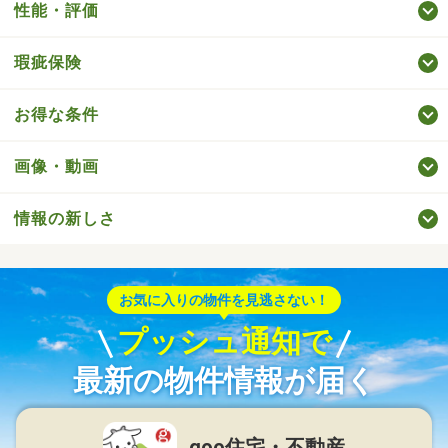
性能・評価
瑕疵保険
お得な条件
画像・動画
情報の新しさ
お気に入りの物件を見逃さない！
プッシュ通知で
最新の物件情報が届く
goo住宅・不動産