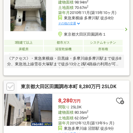
2
建物面積
98.94m
2
土地面積
70.67m
築年月
2010年11月(築15年10ヶ月)
東急東横線 多摩川駅 徒歩8分
その他の交通
東京都大田区田園調布１
3階建て以上
都市ガス
システムキッチン
床暖房
浴室乾燥機
所有権
《アクセス》・東急東横線・目黒線・多摩川線多摩川駅まで徒歩8
分、東急池上線雪谷大塚駅まで徒歩13分と2駅4路線の利用が可能
です。 お出かけ先や目的に応じて駅をお選びいただけます。
《周辺環境・立地条件》・宅地内は高低差のないフラットな地形
です。《道路・方位等》・対象不動産は北東側幅員4ｍ道路に面す
東京都大田区田園調布本町 8,280万円 2SLDK
る。《室内の特徴》・LDKは約20畳あります。
8,280
万円
間取り
2SLDK
2
建物面積
80.36m
2
土地面積
62.05m
築年月
2012年12月(築13年9ヶ月)
東急多摩川線 沼部駅 徒歩9分