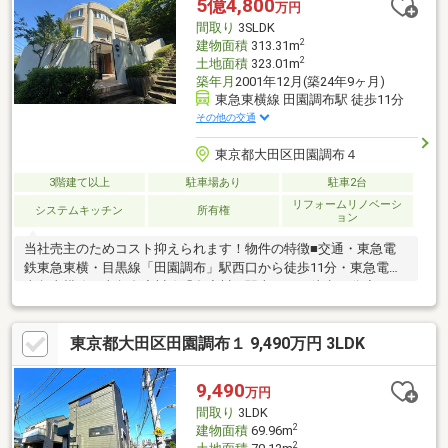
5億4,800
万円
間取り
3SLDK
2
建物面積
313.31m
2
土地面積
323.01m
築年月
2001年12月(築24年9ヶ月)
東急東横線 田園調布駅 徒歩11分
その他の交通
東京都大田区田園調布４
3階建て以上
駐車場あり
駐車2台
リフォームリノベーシ
システムキッチン
所有権
ョン
当社売主のためコスト抑えられます！物件の特徴■交通・東急電
鉄東急東横・目黒線「田園調布」駅西口から徒歩11分・東急電鉄
東急東横線・東急多摩川線「多摩川」駅南口から徒歩16分◆ホー
ムEV付313.31㎡の大型高級住宅◆駐車場2台可
東京都大田区田園調布１ 9,490万円 3LDK
9,490
万円
間取り
3LDK
2
建物面積
69.96m
2