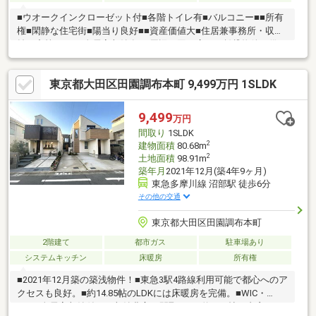
■ウオークインクローゼット付■各階トイレ有■バルコニー■■所有
権■閑静な住宅街■陽当り良好■■資産価値大■住居兼事務所・収
益・寮等にも■■全居室収納有■■周辺で同じ広さの賃貸物件を借り
た場合:月額賃料約30万円■■既存住宅瑕疵保険付き■■詳細は担当
までお問合せ下さい■■ローンは残るお金…、家賃は消えるお金…■
東京都大田区田園調布本町 9,499万円 1SLDK
家賃は払い続けても資産になる事のない掛け捨てです。家賃を払
うより買った方がお得では？資金計画はお客様により様々、先ず
はお気軽にご相談下さい。
9,499
万円
間取り
1SLDK
2
建物面積
80.68m
2
土地面積
98.91m
築年月
2021年12月(築4年9ヶ月)
東急多摩川線 沼部駅 徒歩6分
その他の交通
東京都大田区田園調布本町
2階建て
都市ガス
駐車場あり
システムキッチン
床暖房
所有権
■2021年12月築の築浅物件！■東急3駅4路線利用可能で都心へのア
クセスも良好。■約14.85帖のLDKには床暖房を完備。■WIC・
SIC・全居室収納付きの収納豊富な間取り。■約1.34帖の書斎スペ