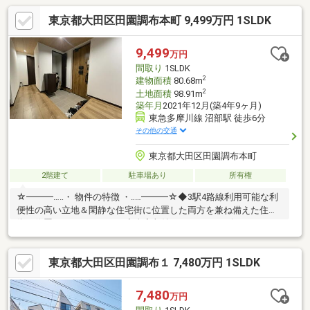
東京都大田区田園調布本町 9,499万円 1SLDK
9,499
万円
間取り
1SLDK
2
建物面積
80.68m
2
土地面積
98.91m
築年月
2021年12月(築4年9ヶ月)
東急多摩川線 沼部駅 徒歩6分
その他の交通
東京都大田区田園調布本町
2階建て
駐車場あり
所有権
☆━━━…‥・ 物件の特徴 ・‥…━━━☆◆3駅4路線利用可能な利
便性の高い立地＆閑静な住宅街に位置した両方を兼ね備えた住宅
街に位置しております！ ◆全室収納あり。シューズインクロー
ゼットなど荷物をなるべく出さない配慮をされた設計♪ ◆閑静
な住宅街にありながらコンビニやスーパーも歩いていける立地に
東京都大田区田園調布１ 7,480万円 1SLDK
なります。◆カースペース1台分＆自転車置き場スペースもあ
り。是非、現地をご見学ください♪ ☆━━━…‥・ ━☆━ ・‥…
━━━☆
7,480
万円