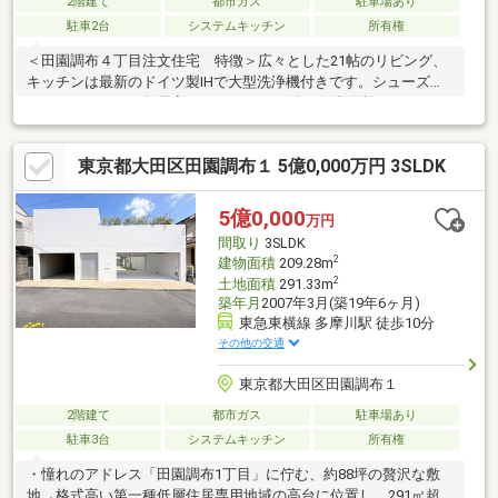
2階建て
都市ガス
駐車場あり
駐車2台
システムキッチン
所有権
＜田園調布４丁目注文住宅 特徴＞広々とした21帖のリビング、
キッチンは最新のドイツ製IHで大型洗浄機付きです。シューズイ
ンクローゼット、各居室にクローゼット付き。洗面所、トイレは2
か所ずつございます。♪現地内覧予約受付中です♪【資料請求】は
上記ボタンよりお進みください。電話からは⇒TEL0120-002-
東京都大田区田園調布１ 5億0,000万円 3SLDK
237【通話料無料】♪ご案内内容の目安になります。♪□現地／物件
見学（３０分～）□資金計画のご相談（３０分～）□ご希望条件の
ご相談（１５分～）
5億0,000
万円
間取り
3SLDK
2
建物面積
209.28m
2
土地面積
291.33m
築年月
2007年3月(築19年6ヶ月)
東急東横線 多摩川駅 徒歩10分
その他の交通
東京都大田区田園調布１
2階建て
都市ガス
駐車場あり
駐車3台
システムキッチン
所有権
・憧れのアドレス「田園調布1丁目」に佇む、約88坪の贅沢な敷
地→格式高い第一種低層住居専用地域の高台に位置し、291㎡超