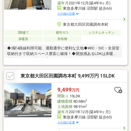
築年月
2021年12月(築4年9ヶ月)
東急多摩川線 沼部駅 徒歩6分
その他の交通
東京都大田区田園調布本町
2階建て
都市ガス
システムキッチン
床暖房
所有権
◆3駅4路線利用可能、通勤通学に便利な立地◆WIC・SIC・全居室
収納付きで収納スペース豊富に確保！◆開放感あるLDKは床暖房
搭載で真冬でも暖かく過ごせます◆陽当たりのいい南西バルコニ
ー◆約1.3帖の書斎スペースあり！在宅ワークも
◎━━━━━━━━━━━━━━━━━━━━━━━■〇お客様
東京都大田区田園調布本町 9,499万円 1SLDK
のご条件をお聞かせいただき、ご希望に沿った物件をご紹介いた
します。〇ご自宅やご指定の場所まで送迎も行っております。土
日祝日はもちろん、お仕事終わりの時間帯、平日でもご案内いた
9,499
万円
します。当日案内希望など、お気軽にお問合せください！
間取り
1SLDK
■━━━━━━━━━━━━━━━━━━━━━━━
2
建物面積
80.68m
2
土地面積
98.91m
築年月
2021年12月(築4年9ヶ月)
東急多摩川線 沼部駅 徒歩6分
その他の交通