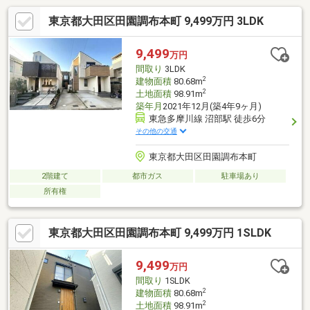
降り注ぐ陽光と、遮るもの少ない開放感を享受できる特別なポジ
東京都大田区田園調布本町 9,499万円 3LDK
ションです。また、土地の形状が整った「整形地」であること
は、建築設計において極めて有利に働きます。デッドスペースを
排除し、耐震性や断熱性を確保しながら、ご家族のこだわりを細
9,499
万円
部まで反映した無駄のない邸宅プランニングを可能にします。
間取り
3LDK
2
建物面積
80.68m
2
土地面積
98.91m
築年月
2021年12月(築4年9ヶ月)
東急多摩川線 沼部駅 徒歩6分
その他の交通
東京都大田区田園調布本町
2階建て
都市ガス
駐車場あり
所有権
東京都大田区田園調布本町 9,499万円 1SLDK
9,499
万円
間取り
1SLDK
2
建物面積
80.68m
2
土地面積
98.91m