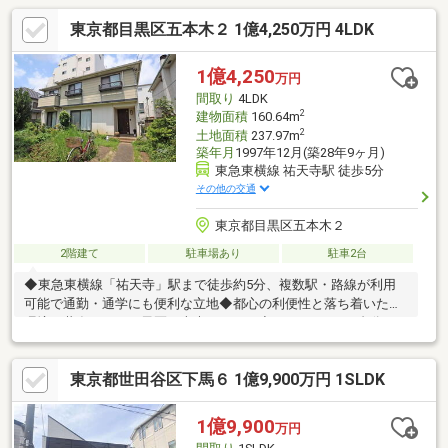
東京都目黒区五本木２ 1億4,250万円 4LDK
1億4,250
万円
間取り
4LDK
2
建物面積
160.64m
2
土地面積
237.97m
築年月
1997年12月(築28年9ヶ月)
東急東横線 祐天寺駅 徒歩5分
その他の交通
東京都目黒区五本木２
2階建て
駐車場あり
駐車2台
◆東急東横線「祐天寺」駅まで徒歩約5分、複数駅・路線が利用
可能で通勤・通学にも便利な立地◆都心の利便性と落ち着いた住
環境が共存する、目黒区五本木アドレス◆カースペース2台分で
来客時やセカンドカー等にも対応(車種による)◆約23帖の広々と
したLDKの他、自然と家族が集うファミリーラウンジが備わった
東京都世田谷区下馬６ 1億9,900万円 1SLDK
住まい◆家族の寛ぎスペース等、足を伸ばしてゆったりと寛げる
和室有り◆ベッドを配置してもゆとりのある約11帖の主寝室◆全
居室6帖以上の広さでプライベート空間も充実◆大型の納戸が備
1億9,900
万円
わり、季節物等の大きな荷物も十分に収納可能◆「五本木小学