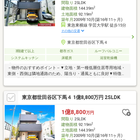
間取り
2SLDK
2
建物面積
144.39m
2
土地面積
92.19m
築年月
2009年10月(築16年11ヶ月)
東急東横線 学芸大学駅 徒歩15分
その他の交通
東京都世田谷区下馬４
3階建て以上
都市ガス
ルーフバルコニー
システムキッチン
床暖房
浴室乾燥機
－物件のおすすめポイント－▼立地・第一種低層住居専用地域・
東側・西側は隣地通路のため、陽当り・通風ともに良好▼特徴・
LDを見渡せる対面式キッチン・約13.0帖の納戸有、窓・収納付で
多目的に活用可能・ホテルライクなダブルボウル洗面台・周囲を
見渡せるルーフバルコニー(天候による)・駐車スペース有(車種に
東京都世田谷区下馬４ 1億8,800万円 2SLDK
よる)▼設備・床暖房(LD)・食洗機／浄水器▼2025年内外装リフォ
ーム履歴【張替】クロス、フロアタイル【その他】トイレ交換、
外壁塗装・高圧洗浄 他■ ご希望の住まい探しをお手伝いします
1億8,800
万円
━━━━━・・・物件の詳細・ご相談はお気軽にお問い合わせく
間取り
2SLDK
ださい。
2
建物面積
92.19m
2
土地面積
144.39m
築年月
2009年10月(築16年11ヶ月)