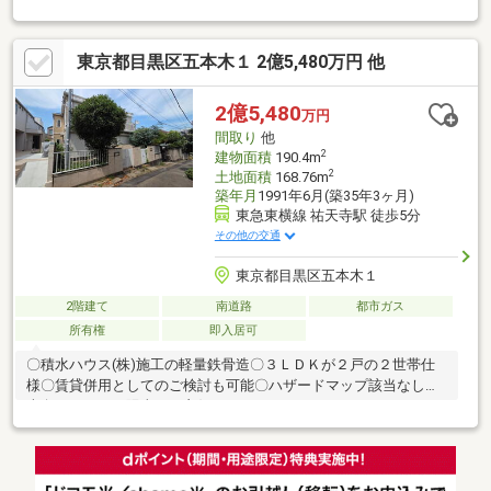
や昔ながらの商店街が混在し、気取らず住みやすいエリアとして
人気を集めています。■LDKは約23帖で家族全員がゆったりと過ご
東京都目黒区五本木１ 2億5,480万円 他
せる快適空間。■縦列2台駐車可。■家族が集まるラウンジ設計。■
納戸があり室内をすっきり見せることができます。■徒歩圏内に
スーパーや教育施設があり生活利便性に優れています。【無料】
2億5,480
万円
お車送迎サービスを実施しております。
間取り
他
2
建物面積
190.4m
2
土地面積
168.76m
築年月
1991年6月(築35年3ヶ月)
東急東横線 祐天寺駅 徒歩5分
その他の交通
東京都目黒区五本木１
2階建て
南道路
都市ガス
所有権
即入居可
〇積水ハウス(株)施工の軽量鉄骨造〇３ＬＤＫが２戸の２世帯仕
様〇賃貸併用としてのご検討も可能〇ハザードマップ該当なし〇
南向きのため、陽当たり良好