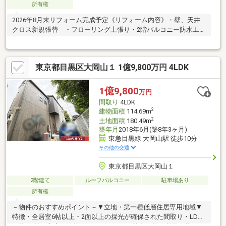
所有権
2026年8月末リフォーム完成予定《リフォーム内容》・壁、天井
クロス新規張替 ・フローリング上張り・2階バルコニー防水工
事 ・外壁塗装・システムキッチン、ユニットバス、トイレ新規
交換・洗面化粧台新規交換 ・給湯器新規交換 等
東京都目黒区大岡山１ 1億9,800万円 4LDK
1億9,800
万円
間取り
4LDK
2
建物面積
114.69m
2
土地面積
180.49m
築年月
2018年6月(築8年3ヶ月)
東急目黒線 大岡山駅 徒歩10分
その他の交通
東京都目黒区大岡山１
2階建て
ルーフバルコニー
駐車場あり
所有権
－物件のおすすめポイント－▼立地・第一種低層住居専用地域▼
特徴・全居室6帖以上・2面以上の採光が確保された間取り・LDK