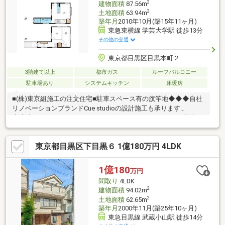
2
建物面積
87.56m
2
土地面積
63.94m
築年月
2010年10月(築15年11ヶ月)
東急東横線 学芸大学駅 徒歩13分
その他の交通
東京都目黒区目黒本町２
3階建て以上
都市ガス
ルーフバルコニー
駐車場あり
システムキッチン
床暖房
■(株)東京組施工の注文住宅■駐車スペース有の旗竿地◆◆◆自社
リノベーションブランドCue studioの設計施工も承ります
◆◆◆URL：https://www.balleggs.com/□□□バレッグスの特徴
□□□東急沿線を中心に、城南エリアに特化した10店舗展開！！創
業から30年を経て売買仲介・不動産仕入・賃貸仲介・賃貸管理・
東京都目黒区下目黒６ 1億180万円 4LDK
リノベーション・設計・施工と多角的に展開しております。城南
エリアの不動産オーナー様と長いお付き合いをして得られた情報
を惜しみなく提供しております。□□□ その他□□□■ご案内ご希望／
1億180
万円
資料のご請求はお気軽に！■営業時間：10：00～18：00
間取り
4LDK
2
建物面積
94.02m
2
土地面積
62.65m
築年月
2000年11月(築25年10ヶ月)
東急目黒線 武蔵小山駅 徒歩14分