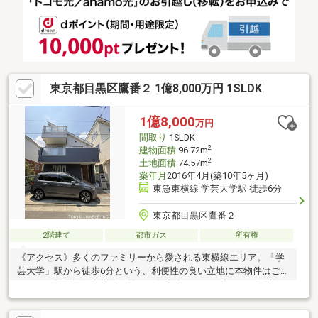
東京都目黒区鷹番２ 1億8,000万円 1SLDK
1億8,000
万円
間取り
1SLDK
2
建物面積
96.72m
2
土地面積
74.57m
築年月
2016年4月(築10年5ヶ月)
東急東横線 学芸大学駅 徒歩6分
東京都目黒区鷹番２
2階建て
都市ガス
所有権
《アクセス》多くのファミリーから愛される東横線エリア。「学
芸大学」駅から徒歩6分という、利便性の良い立地に本物件はござ
います。駅周辺の商店街を抜けた住宅街にあり、小さなお子様が
いるご家庭にも安心の住環境です。お洒落な店舗や飲食店が軒を
連ねる「学芸大学」駅から、フラットアプローチです。《建物》