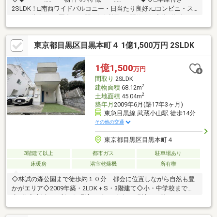
2SLDK！□南西ワイドバルコニー・日当たり良好♪□コンビニ・ス
ーパー徒歩500m圏内！□2駅2路線利用可□閑静な住宅街♪物件のお
問合せはアドキャスト三軒茶屋支店まで【0120-974-313】♪♪
東京都目黒区目黒本町４ 1億1,500万円 2SLDK
1億1,500
万円
間取り
2SLDK
2
建物面積
68.12m
2
土地面積
45.04m
築年月
2009年6月(築17年3ヶ月)
東急目黒線 武蔵小山駅 徒歩14分
その他の交通
東京都目黒区目黒本町４
3階建て以上
都市ガス
駐車場あり
床暖房
浴室乾燥機
所有権
◇林試の森公園まで徒歩約１０分 都会に位置しながら自然も豊
かがエリア◇2009年築・2LDK＋S・3階建て◇小・中学校まで徒
歩3分◇生活に便利な住環境まずはお気軽に現地をご覧下さいま
せ。物件の詳細について、ご見学希望のお客様は下記番号までお
気軽にご連絡下さい。お問い合わせ専用フリーダイヤル 【0120-