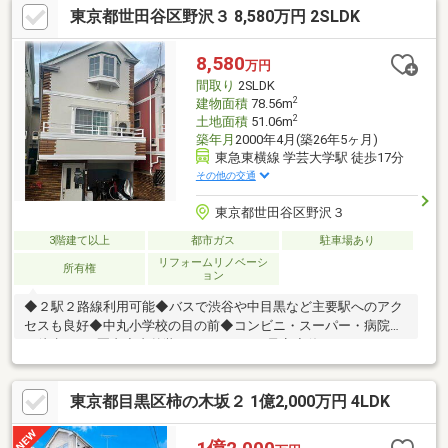
東京都世田谷区野沢３ 8,580万円 2SLDK
104-132】
8,580
万円
間取り
2SLDK
2
建物面積
78.56m
2
土地面積
51.06m
築年月
2000年4月(築26年5ヶ月)
東急東横線 学芸大学駅 徒歩17分
その他の交通
東京都世田谷区野沢３
3階建て以上
都市ガス
駐車場あり
リフォームリノベーシ
所有権
ョン
◆２駅２路線利用可能◆バスで渋谷や中目黒など主要駅へのアク
セスも良好◆中丸小学校の目の前◆コンビニ・スーパー・病院ま
で徒歩500ｍ圏内◆内外装フルリフォーム予定◆使いやすい
2SLDKの3階建◆約14帖のLDK□■□■□■□■□■□■□■□■□■ご見学予
約承っております！！お気軽にご連絡下さい！！
東京都目黒区柿の木坂２ 1億2,000万円 4LDK
□■□■□■□■□■□■□■□■□■・都心部および城南エリアを中心とする
地域密着の会社です♪・本物件については勿論、周辺環境も詳しく
ご説明いたします。