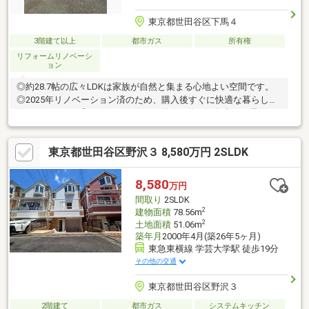
東京都世田谷区下馬４
3階建て以上
都市ガス
所有権
リフォームリノベーシ
ョン
◎約28.7帖の広々LDKは家族が自然と集まる心地よい空間です。
◎2025年リノベーション済のため、購入後すぐに快適な暮らしを
始められます。◎ルーフバルコニー付きで休日の食事やお子さま
との時間も楽しめます。◎学芸大学・祐天寺・三軒茶屋の3駅利用
可能♪現地内覧予約受付中です♪見学をご希望の方は『見学予約を
東京都世田谷区野沢３ 8,580万円 2SLDK
する』ボタンから事前にご予約ください。【資料請求】は上記ボ
タンよりお進みください。電話からは⇒TEL0120-002-237【通話
料無料】♪ご案内時間の目安になります♪□現地／物件見学（30分
8,580
万円
～）□資金計画のご相談（30分～）□ご希望条件のご相談（15分
間取り
2SLDK
～）
2
建物面積
78.56m
2
土地面積
51.06m
築年月
2000年4月(築26年5ヶ月)
東急東横線 学芸大学駅 徒歩19分
その他の交通
東京都世田谷区野沢３
2階建て
都市ガス
システムキッチン