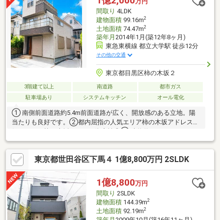
1億2,000
万円
間取り
4LDK
2
建物面積
99.16m
2
土地面積
74.47m
築年月
2014年1月(築12年8ヶ月)
東急東横線 都立大学駅 徒歩12分
その他の交通
東京都目黒区柿の木坂２
3階建て以上
南道路
都市ガス
駐車場あり
システムキッチン
オール電化
① 南側前面道路約5.4m前面道路が広く、開放感のある立地。陽
当たりも良好です。②都内屈指の人気エリア柿の木坂アドレス人
気エリア：柿の木坂アドレス資産性◎③ 建物約99.16㎡・4LDKご
家族でもゆとりを持って暮らせる、使いやすい4LDKプラン。【リ
ピート・紹介率は35％以上×未公開物件中心の不動産テック企
東京都世田谷区下馬４ 1億8,800万円 2SLDK
業】≪弊社ランディックス桜新町本店は創業45年≫世田谷区・目
黒区・大田区・品川区・渋谷区・港区をはじめとした城南エリ
ア、都内の人気の住宅地の不動産情報に特化し、桜新町・自由が
1億8,800
万円
丘・目黒の3拠点にて営業させて頂いております。
間取り
2SLDK
2
建物面積
144.39m
2
土地面積
92.19m
築年月
2009年10月(築16年11ヶ月)