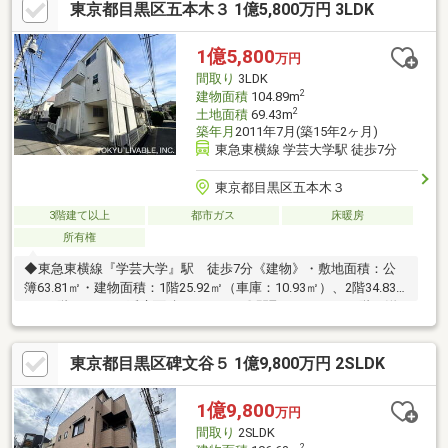
東京都目黒区五本木３ 1億5,800万円 3LDK
【2016年築】まだまだ新しさを残す2016年建築。築浅ならではの
綺麗な室内が魅力です。【2階リビング設計】 家族が集まるLDK
は2階に配置。外からの視線が気にならず、東側道路からの豊かな
1億5,800
万円
採光が差し込むプライベート空間です。【その他】床暖房（２階
間取り
3LDK
LD部分）1616サイズの浴室トイレ2ヶ所
2
建物面積
104.89m
2
土地面積
69.43m
築年月
2011年7月(築15年2ヶ月)
東急東横線 学芸大学駅 徒歩7分
東京都目黒区五本木３
3階建て以上
都市ガス
床暖房
所有権
◆東急東横線『学芸大学』駅 徒歩7分《建物》・敷地面積：公
簿63.81㎡・建物面積：1階25.92㎡（車庫：10.93㎡）、2階34.83
㎡、3階33.21㎡・延床面積：104.89㎡〇間取り：3LDK・1階 洋
室5.3畳／浴室1616／独立洗面台／トイレ／車庫・2階 LDK18．8
畳／対面キッチン／トイレ・3階 洋室10畳／洋室6畳洋室10畳は
東京都目黒区碑文谷５ 1億9,800万円 2SLDK
眺望も抜けており、陽当り通風良好です。《住環境の良さ》周辺
は美しく閑静な街並みの広がる住宅街。エリア内でも指折りの人
気を誇る『五本木』地域。駒沢通りや目黒通りへ出やすく、恵比
1億9,800
万円
寿・代官山・六本木方面へアクセスもしやすい立地
間取り
2SLDK
2