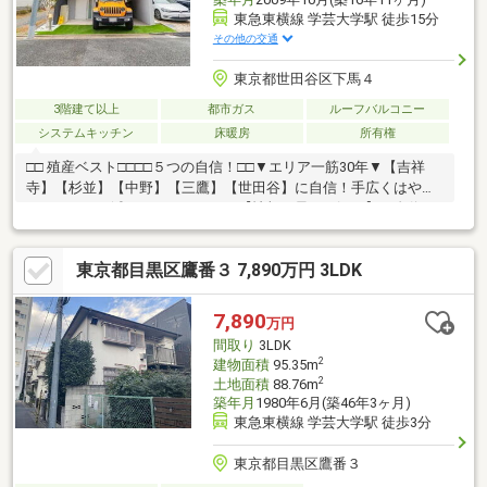
東急東横線 学芸大学駅 徒歩15分
その他の交通
東京都世田谷区下馬４
3階建て以上
都市ガス
ルーフバルコニー
システムキッチン
床暖房
所有権
□□ 殖産ベスト□□□□５つの自信！□□▼エリア一筋30年▼【吉祥
寺】【杉並】【中野】【三鷹】【世田谷】に自信！手広くはやり
ません。▼不滅のチームワーク▼【情報の早さ・深さ】に自信！
65名超のスタッフが、しっかり連携しています。▼ぜんぶ、住む
つもりで▼【住む人の目線】に自信！デメリットも隠しません。
東京都目黒区鷹番３ 7,890万円 3LDK
▼納得が一番▼【説明】【頼もしさ】に自信！不明点を残して進
みません。▼とにかく楽しく▼【楽しい住まい探し】に自信！貴
重なお時間を無駄にはしません。
7,890
万円
間取り
3LDK
2
建物面積
95.35m
2
土地面積
88.76m
築年月
1980年6月(築46年3ヶ月)
東急東横線 学芸大学駅 徒歩3分
東京都目黒区鷹番３