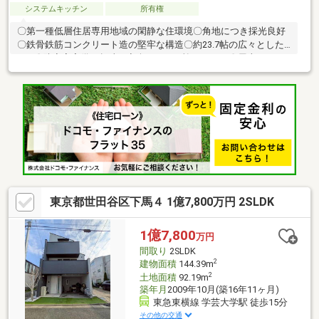
システムキッチン
所有権
〇第一種低層住居専用地域の閑静な住環境〇角地につき採光良好
〇鉄骨鉄筋コンクリート造の堅牢な構造〇約23.7帖の広々とした
LDK〇防音室完備で趣味・音楽ライフを愉しめます〇屋上にはジ
ャグジーバス付き 開放的な空間でご家族団欒の時間をお過ごし
いただけます〇リビングには暖炉、バスルームにはサウナ付き〇
シャッター付きガレージ（2台）、カースペース（1台）有り〇ご
内覧予約受付中です。 お気軽にお問い合わせください！
東京都世田谷区下馬４ 1億7,800万円 2SLDK
1億7,800
万円
間取り
2SLDK
2
建物面積
144.39m
2
土地面積
92.19m
築年月
2009年10月(築16年11ヶ月)
東急東横線 学芸大学駅 徒歩15分
その他の交通