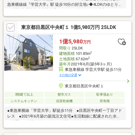
急東横線線『学芸大学』駅 徒歩10分の好立地♪◆4LDKのゆとりあ
る空間♪床暖房完備◆駐車場は２台可・道路幅6ｍ車庫入れもスム
ーズ♪◆周辺は閑静な住宅地につき落ち着いた街並みでお過ごし
頂けます♪◆スーパー、コンビニ、公園等、生活環境良好
東京都目黒区中央町１ 1億5,980万円 2SLDK
♪☆━━━…‥ ・ ━☆━ ・ ‥…━━━☆
1億5,980
万円
間取り
2SLDK
2
建物面積
101.85m
2
土地面積
67.62m
築年月
2021年6月(築5年3ヶ月)
東急東横線 学芸大学駅 徒歩11分
その他の交通
東京都目黒区中央町１
3階建て以上
都市ガス
駐車場あり
システムキッチン
浴室乾燥機
所有権
●東急東横線「学芸大学」駅徒歩11分 ●目黒区中央町一丁目アド
レス ●2021年6月築の築浅注文住宅●生活動線に配慮された水回
り配置と、空間を贅沢に使った間取り設計●高さ約2.5m、奥行約
4m、間口約2.7mのビルトイン車庫付●陽当たり・開放感に優れた
南東・北東の角地●広々とした玄関スペース●約3.3帖のウォークイ