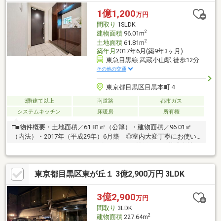
不動産情報に特化し、桜新町・自由が丘・目黒の3拠点にて営業さ
1億1,200
万円
せて頂いております。お気軽にお問い合わせくださいませ。
間取り
1SLDK
2
建物面積
96.01m
2
土地面積
61.81m
築年月
2017年6月(築9年3ヶ月)
東急目黒線 武蔵小山駅 徒歩12分
その他の交通
東京都目黒区目黒本町４
3階建て以上
南道路
都市ガス
システムキッチン
床暖房
所有権
□■物件概要・土地面積／61.81㎡（公簿）・建物面積／96.01㎡
（内法）・2017年（平成29年）6月築 ◎室内大変丁寧にお使い
です。・1LDK＋3S（S＝サービスルーム（納戸））・株式会社三
栄建築設計による旧分譲戸建・駐車スペース1台分あり ※駐車可
能な車両は車種によります。・閑静な住宅街・学校へのアクセス
東京都目黒区東が丘１ 3億2,900万円 3LDK
良好 ◎月光原小学校まで約150m（徒歩2分） ◎目黒南中学校
まで約470ｍ（徒歩6分）・床暖房付きのLDK□■交通アクセス・目
黒線「武蔵小山」駅徒歩12分・目黒線「西小山」駅徒歩14分・東
3億2,900
万円
横線「学芸大学」駅徒歩17分◎3駅2路線利用可能です。◎駅まで
間取り
3LDK
平坦道です。
2
建物面積
227.64m