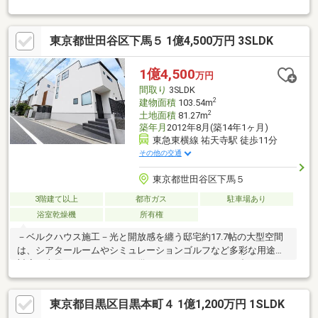
に約6.0帖の和室が隣接、キッズスペース等多目的に利用可能・お
料理中も会話が弾む対面式キッチン・2階南面にルーフバルコニー
を設置・全居室に収納スペース有・駐車スペース有(車種によ
東京都世田谷区下馬５ 1億4,500万円 3SLDK
る)▼周辺環境・スーパー「まいばすけっと大岡山1丁目店」徒歩4
分(約280m)・大岡山小学校 徒歩7分(約550m)・大岡山公園 徒歩6
分(約420m)■ ご希望の住まい探しをお手伝いします
1億4,500
万円
━━━━━・・・物件の詳細・ご相談はお気軽にお問い合わせく
間取り
3SLDK
ださい。
2
建物面積
103.54m
2
土地面積
81.27m
築年月
2012年8月(築14年1ヶ月)
東急東横線 祐天寺駅 徒歩11分
その他の交通
東京都世田谷区下馬５
3階建て以上
都市ガス
駐車場あり
浴室乾燥機
所有権
－ベルクハウス施工－光と開放感を纏う邸宅約17.7帖の大型空間
は、シアタールームやシミュレーションゴルフなど多彩な用途に
対応。専用バーカウンターも備え、ライフスタイルに合わせて
4LDKへの変更も検討可能な自由度の高い住まいです。≪弊社ラン
ディックス桜新町本店は創業50年≫世田谷区・目黒区・大田区・
東京都目黒区目黒本町４ 1億1,200万円 1SLDK
品川区・渋谷区・港区をはじめとした城南エリア、新宿区・文京
区・豊島区・杉並区・中野区・台東区等、都内の人気の住宅地の