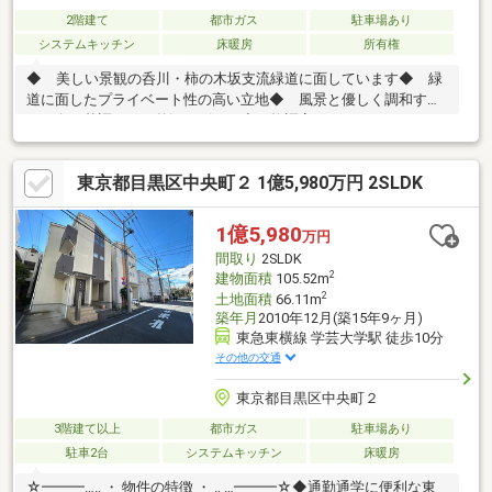
2階建て
都市ガス
駐車場あり
システムキッチン
床暖房
所有権
◆ 美しい景観の呑川・柿の木坂支流緑道に面しています◆ 緑
道に面したプライベート性の高い立地◆ 風景と優しく調和す
る、白を基調とした外観デザイン◆ 格調高いゲートウォールや
門扉が邸宅感を演出◆ リビングの高天井やテラス、ロフトで開
放感溢れる空間設計◆ 2018年11月築□ 建物面積104.33m2／
東京都目黒区中央町２ 1億5,980万円 2SLDK
4LDKのゆとりの空間□ LD床暖房で冬もあたたか□ 1620サイズ
のゆったりバス□ システムカウンターキッチン□ 2026年5月新
規内装リフォーム完成済お問い合わせお待ちしております♪
1億5,980
万円
間取り
2SLDK
2
建物面積
105.52m
2
土地面積
66.11m
築年月
2010年12月(築15年9ヶ月)
東急東横線 学芸大学駅 徒歩10分
その他の交通
東京都目黒区中央町２
3階建て以上
都市ガス
駐車場あり
駐車2台
システムキッチン
床暖房
☆━━━…‥ ・ 物件の特徴 ・ ‥ …━━━☆◆通勤通学に便利な東