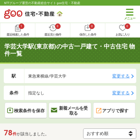
NTTグループ運営の不動産総合サイト goo住宅・不動産
1
0
0
0
最近検索した条件
最近見た物件
保存した条件
お気に入り
学芸大学駅(東京都)の中古一戸建て・中古住宅 物
件一覧
駅
変更する
東急東横線/学芸大学
条件
変更する
指定なし
新着メールを受
検索条件を保存
アプリで探す
取る
78
件
が該当しました。