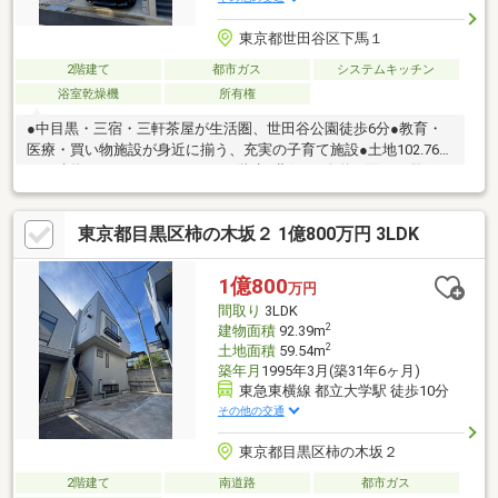
東京都世田谷区下馬１
2階建て
都市ガス
システムキッチン
浴室乾燥機
所有権
●中目黒・三宿・三軒茶屋が生活圏、世田谷公園徒歩6分●教育・
医療・買い物施設が身近に揃う、充実の子育て施設●土地102.76
㎡・建物109.17㎡、ゆとりある2階建●北側6m公道に面する整形
地。大型車の車庫入れもスムーズ●LDK約20帖超、天井高約2.7m
の開放的な住空間●2階にリビングと水回りを集約。キッチン・洗
東京都目黒区柿の木坂２ 1億800万円 3LDK
濯・収納・身支度など家事動線に配慮した設計●ファミリークロ
ーゼット、SIC等充実した収納●造作洗面台、対面式キッチン、フ
ロントオープン食洗機、パントリー、乾太くん●太陽光発電、浴
1億800
万円
室乾燥機、トイレ2ヶ所など設備充実●3LDK→4LDKへの間取り変
間取り
3LDK
更可能※買主様負担
2
建物面積
92.39m
2
土地面積
59.54m
築年月
1995年3月(築31年6ヶ月)
東急東横線 都立大学駅 徒歩10分
その他の交通
東京都目黒区柿の木坂２
2階建て
南道路
都市ガス