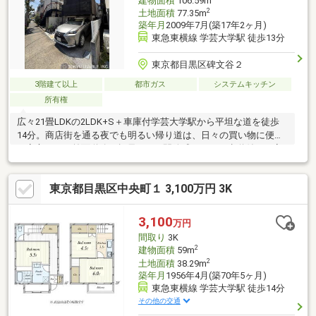
建物面積
106.59m
2
土地面積
77.35m
築年月
2009年7月(築17年2ヶ月)
東急東横線 学芸大学駅 徒歩13分
東京都目黒区碑文谷２
3階建て以上
都市ガス
システムキッチン
所有権
広々21畳LDKの2LDK+S＋車庫付学芸大学駅から平坦な道を徒歩
14分。商店街を通る夜でも明るい帰り道は、日々の買い物に便利
で安心です。前面道路は幅員11mと開放感があり、歩道付きで安
全面にも配慮されています。周辺は碑小学校（徒歩10分圏内）
や、清水池公園など水と緑に恵まれた豊かな住環境。さらに、
東京都目黒区中央町１ 3,100万円 3K
2026年6月の洋室ガラス交換をはじめ、水回り（浴室・トイレ・
IHコンロ等）の設備交換や面格子設置など、段階的にリフォーム
が施されており、室内コンディションも良好です。利便性と心地
3,100
万円
よい住環境、そして安心の住まい心地が揃った一棟です。
間取り
3K
2
建物面積
59m
2
土地面積
38.29m
築年月
1956年4月(築70年5ヶ月)
東急東横線 学芸大学駅 徒歩14分
その他の交通