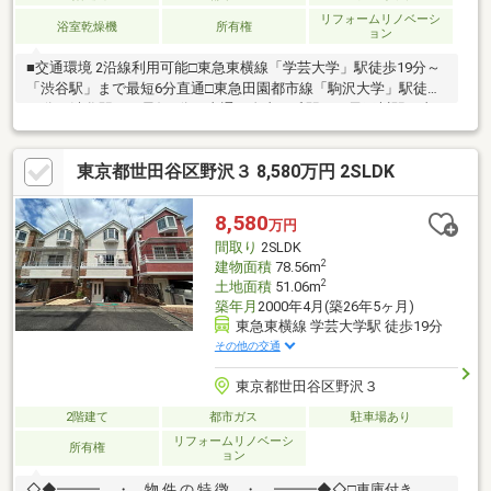
リフォームリノベーシ
浴室乾燥機
所有権
ョン
■交通環境 2沿線利用可能□東急東横線「学芸大学」駅徒歩19分～
「渋谷駅」まで最短6分直通□東急田園都市線「駒沢大学」駅徒歩
19分～渋谷駅まで最短7分 直通～自由が丘駅、二子玉川駅 直
通■リフォーム内容□キッチン、浴室、洗面化粧台、トイレ新規交
換□壁、床□外壁、屋根塗装など■周辺環境□世田谷区立中丸小学校
東京都世田谷区野沢３ 8,580万円 2SLDK
まで徒歩1分□世田谷区立野沢公園まで徒歩3分□信濃屋野沢店まで
徒歩3分■POINT□ご家族が集まりやすく、荷物の運搬が楽な1階リ
ビングは、あかるい4面採光□動線が良く、お部屋がすっきり見え
8,580
万円
る壁付けキッチン□各居室独立なのでおうち時間を快適に過ごせ
間取り
2SLDK
ます
2
建物面積
78.56m
2
土地面積
51.06m
築年月
2000年4月(築26年5ヶ月)
東急東横線 学芸大学駅 徒歩19分
その他の交通
東京都世田谷区野沢３
2階建て
都市ガス
駐車場あり
リフォームリノベーシ
所有権
ョン
◇◆━━━…‥・ 物 件 の 特 徴 ・‥…━━━◆◇□車庫付き