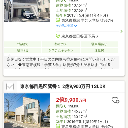
間取り
1SLDK
校」まで徒歩約3分、「目黒中央中学校」まで徒歩約5分
2
建物面積
107.64m
2
土地面積
107.69m
築年月
2015年5月(築11年4ヶ月)
東急東横線 学芸大学駅 徒歩7分
その他の交通
東京都世田谷区下馬６
2階建て
都市ガス
駐車場あり
駐車2台
システムキッチン
床暖房
定休日なく営業中！平日のご内覧も◎お気軽にお問い合わせくだ
さい！◆東急東横線「学芸大学」駅徒歩7分！渋谷駅まで約15
分。都心に出やすい好立地。◆南東向き住戸で日当たり良好！高
い建物がなく、開放的な雰囲気です。◆2台駐車可能のゆったり
ガレージ。大きな車でも安心。来客時にも便利ですね。◆ 3LDK
東京都目黒区鷹番１ 2億9,900万円 1SLDK
へのリフォーム可能！（別途費用負担有）リフォームプランご相
談ください。◆公園や病院が近く、ファミリーでも安心。・碑文
谷公園徒歩6分（350m）・東京医療センタータクシー約8分バス約
2億9,900
万円
14分購入・売却・リフォームから住宅ローンのことまで。専門部
間取り
1SLDK
署のあるウィルで手厚くサポート。
2
建物面積
146.33m
2
土地面積
130.17m
築年月
2016年5月(築10年4ヶ月)
東急東横線 学芸大学駅 徒歩7分