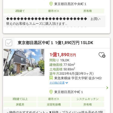
東京都目黒区中央町１
2階建て
都市ガス
所有権
◆◆◆◆◆◆◆◆◆◆◆◆◆◆◆◆◆◆◆◆◆◆◆ お買い
替えのお客様もスムーズに購入頂けます
◆◆◆◆◆◆◆◆◆◆◆◆◆◆◆◆◆◆◆◆◆◆◆
資金計画のご相談受付中
◆◆◆◆◆◆◆◆◆◆◆◆◆◆◆◆◆◆◆◆◆◆◆※建築基準
東京都目黒区中町１ 1億1,890万円 1SLDK
法上道路に接道していないため、再建築不可となります。※売買
対象地から隣地へ越境がございます。※記載の築年月は増築年月
であり、実際の築年月は不詳です。
1億1,890
万円
間取り
1SLDK
2
建物面積
77.92m
2
土地面積
50.83m
築年月
2023年6月(築3年3ヶ月)
東急東横線 学芸大学駅 徒歩14分
その他の交通
東京都目黒区中町１
3階建て以上
都市ガス
システムキッチン
床暖房
浴室乾燥機
所有権
－物件のおすすめポイント－▼特徴・プライバシー性を高める2階