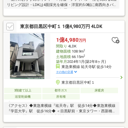
リビング設計・LDKは4面採光を確保・洋室約5.0帖に南西向きバ
ルコニー有・3階ホールにWICを設置・納戸約6.6帖は窓・収納
付、多用途に活用可能・駐車1台可能(車種による)▼設備・床暖房
(リビング)・食洗機・1616サイズの浴室／浴室換気乾燥機▼周辺
東京都目黒区中町１ 1億4,980万円 4LDK
環境・まいばすけっと中央町2丁目店 徒歩6分(約420m)・目黒区立
油面小学校 徒歩6分(約430m)・油面公園 徒歩5分(約350m)■ ご希
望の住まい探しをお手伝いします ━━━━━・・・物件の詳細・
1億4,980
万円
ご相談はお気軽にお問い合わせください。
間取り
4LDK
2
建物面積
108.9m
2
土地面積
66.15m
築年月
2024年1月(築2年8ヶ月)
東急東横線 祐天寺駅 徒歩14分
その他の交通
東京都目黒区中町１
3階建て以上
都市ガス
床暖房
浴室乾燥機
所有権
《アクセス》◆東急東横線『祐天寺』駅 徒歩14分◆東急東横線
『学芸大学』駅 徒歩16分◆ ＜目黒駅前・東京タワー・西新橋二
丁目(虎ノ門ヒルズ)経由＞東京駅南口ゆき バス停まで徒歩4分
《ポイント》・LD部分床暖房・車庫あり※車サイズ要確認・ 洗面
2ボウル ・豊富な収納スペース・天窓あり⇒採光: 側面の窓の約3