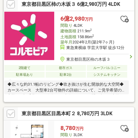
東京都目黒区柿の木坂３ 6億2,980万円 4LDK
ンクローゼット●約17.4帖のLDK 空間にメリハリをもたらす、リ
ビングとダイニングが自然に分かれた設計●スーパーつかさ学芸
大学店まで約140m（徒歩約2分）
6億2,980
万円
間取り
4LDK
2
建物面積
211.9m
2
土地面積
158.86m
築年月
2024年2月(築2年7ヶ月)
東急東横線 学芸大学駅 徒歩12分
東京都目黒区柿の木坂３
2階建て
都市ガス
ルーフバルコニー
駐車場あり
駐車2台
システムキッチン
◆広々な約31.1帖のリビング◆吹き抜けが生む開放的な大空間◆
カースペース 大型車2台可物件の詳細について、ご見学希望のお
客様は下記番号までお気軽にご連絡下さい。お問い合わせ専用フ
リーダイヤル 【0120-104-633】
東京都目黒区目黒本町２ 8,780万円 3LDK
8,780
万円
間取り
3LDK