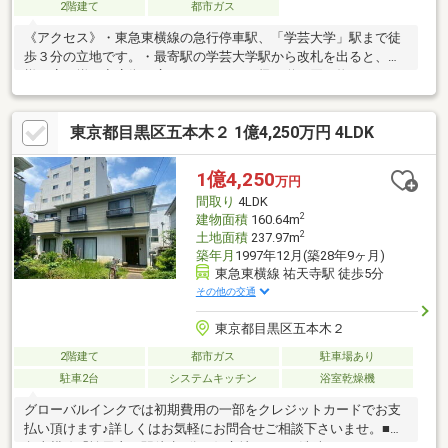
2階建て
都市ガス
《アクセス》・東急東横線の急行停車駅、「学芸大学」駅まで徒
歩３分の立地です。・最寄駅の学芸大学駅から改札を出ると、多
様な店が揃う商店街が広がっています。帰り道に買い物をしなが
らご帰宅することも可能です。・オン・オフ問わず、ショッピン
グやグルメを愉しめる街「学芸大学」駅。駅周辺には、多彩なシ
東京都目黒区五本木２ 1億4,250万円 4LDK
ョップや飲食店が入っている商業施設があり、日常生活を快適に
サポートしてくれます。《周辺環境・立地条件》・現地は商店街
から一本入った場所に位置し、人通りは気になりません。・宅地
1億4,250
万円
内は高低差のないフラットな地形です。《道路・方位等》・西
間取り
4LDK
側・北側の角地です。採光・通風に優れ、開放感ある立地条件で
2
建物面積
160.64m
す。
2
土地面積
237.97m
築年月
1997年12月(築28年9ヶ月)
東急東横線 祐天寺駅 徒歩5分
その他の交通
東京都目黒区五本木２
2階建て
都市ガス
駐車場あり
駐車2台
システムキッチン
浴室乾燥機
グローバルインクでは初期費用の一部をクレジットカードでお支
払い頂けます♪詳しくはお気軽にお問合せご相談下さいませ。■東
急東横線「祐天寺」駅徒歩5分の好立地です。■洗練されたカフェ