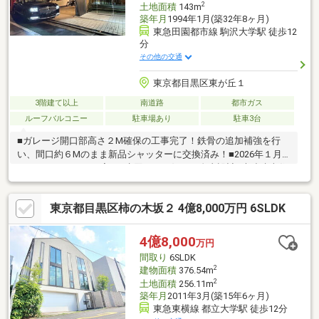
2
土地面積
143m
築年月
1994年1月(築32年8ヶ月)
東急田園都市線 駒沢大学駅 徒歩12
分
その他の交通
東京都目黒区東が丘１
3階建て以上
南道路
都市ガス
ルーフバルコニー
駐車場あり
駐車3台
■ガレージ開口部高さ２M確保の工事完了！鉄骨の追加補強を行
い、間口約６Mのまま新品シャッターに交換済み！■2026年１月
フルリノベーション完了■水回りはお好みで自由設計■木造建売住
宅では不可能な柱や壁のないワイドスパンの特大ガレージ＆リビ
ング！■２階リビングは大型強化ガラス張りに天井高２．６M解放
東京都目黒区柿の木坂２ 4億8,000万円 6SLDK
感抜群！室内ドアも特注サイズ！■南向き3階マスターベッドルー
ムに屋外パーティー、BBQも楽しめる特大バルコニー(ガス口・水
道・ライト既設)■防犯対策万全！ＳＥＣＯＭオートロックシステ
4億8,000
万円
ム、防犯カメラ設置あり！■全館トイレキッチンバスルームに至
間取り
6SLDK
るまでスピーカー既設～24時間音楽のある生活を～
2
建物面積
376.54m
2
土地面積
256.11m
築年月
2011年3月(築15年6ヶ月)
東急東横線 都立大学駅 徒歩12分