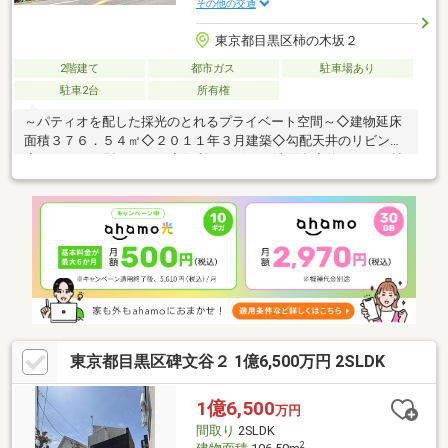
その他の交通
東京都目黒区柿の木坂２
2階建て
都市ガス
駐車場あり
駐車2台
所有権
～パティオを配した採光のとれるプライベート空間～◇建物延床
面積３７６．５４㎡◇２０１１年３月建築◇勾配天井のリビング
◇ゆったりＬ型キッチン◇便利な２ボール洗面台◇約１５．１帖
のＤＥＮ～充実の収納～◇シュークローク・コートクローク◇ウ
ォークインクローゼット×３◇サービスルーム（納戸）×２◇パン
トリー・クローク◇ロフト
東京都目黒区碑文谷２ 1億6,500万円 2SLDK
1億6,500
万円
間取り
2SLDK
2