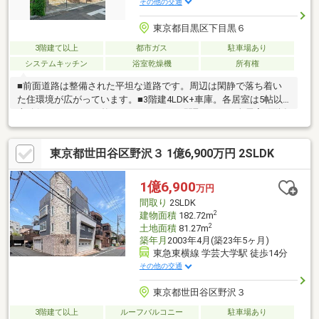
その他の交通
東京都目黒区下目黒６
3階建て以上
都市ガス
駐車場あり
システムキッチン
浴室乾燥機
所有権
■前面道路は整備された平坦な道路です。周辺は閑静で落ち着い
た住環境が広がっています。■3階建4LDK+車庫。各居室は5帖以
上確保されており、整ったゆとりのある間取です。■全居室2面採
光の明るい住空間です。■各所に豊富な収納スペースあり■トイレ
2か所設置■バス停「清水（東急バス）」徒歩約5分■スーパー、コ
東京都世田谷区野沢３ 1億6,900万円 2SLDK
ンビニ、学校等が徒歩圏内であるため、生活利便性良好な立地で
す。■林試の森公園が徒歩圏に位置し、自然を身近に感じること
ができます。■外壁・屋根リフォーム工事履歴あり（2018年）
1億6,900
万円
間取り
2SLDK
2
建物面積
182.72m
2
土地面積
81.27m
築年月
2003年4月(築23年5ヶ月)
東急東横線 学芸大学駅 徒歩14分
その他の交通
東京都世田谷区野沢３
3階建て以上
ルーフバルコニー
駐車場あり