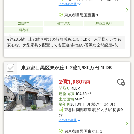
その他の交通
東京都目黒区鷹番１
2階建て
都市ガス
駐車場あり
所有権
●約28.5帖、上部吹き抜けの解放感あふれるLDK お子様がいても
安心な、大型家具を配置しても圧迫感の無い贅沢な空間設定●防
犯性・プライバシー性に優れたシャッターガレージ付 愛車を守
る電動シャッター付き、雨の日も濡れずに乗り降り可能●プライ
バシー性に優れた開放的なバルコニー 周囲の視線を遮る高さの
東京都目黒区東が丘１ 2億1,980万円 4LDK
ある壁、 プライベート間のあるバルコニー空間 水栓付きのた
めお子様やペットの水遊び可能●リビングを見渡せる幅2.7mの対
面式キッチン
2億1,980
万円
間取り
4LDK
2
建物面積
104.33m
2
土地面積
98m
築年月
2018年11月(築7年10ヶ月)
東急田園都市線 駒沢大学駅 徒歩9
分
その他の交通
東京都目黒区東が丘１