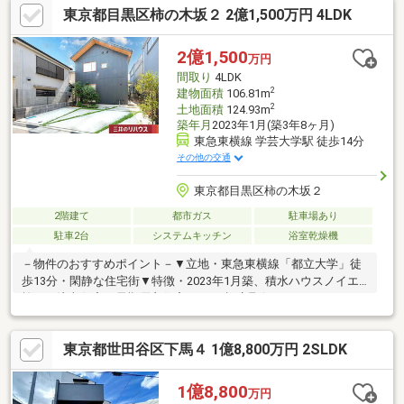
東京都目黒区柿の木坂２ 2億1,500万円 4LDK
倍の光を室内に取り込める 通風: 開閉タイプは効率よく部屋の空
気を入れ替えられる〇20畳の大型LDKや収納豊富な4LDK 《住環境
の良さ》～周辺は閑静な街並みの広がる住宅街～・駅までのアク
2億1,500
万円
セスも明るい道のりです。
間取り
4LDK
2
建物面積
106.81m
2
土地面積
124.93m
築年月
2023年1月(築3年8ヶ月)
東急東横線 学芸大学駅 徒歩14分
その他の交通
東京都目黒区柿の木坂２
2階建て
都市ガス
駐車場あり
駐車2台
システムキッチン
浴室乾燥機
－物件のおすすめポイント－▼立地・東急東横線「都立大学」徒
歩13分・閑静な住宅街▼特徴・2023年1月築、積水ハウスノイエ
施工の注文住宅・長期優良住宅・BELS認定取得・アイランドキッ
チン採用、パントリー有・主寝室約8.5帖はカウンタースペース
付、大容量のWIC有・SICは2WAY仕様、家事動線良好・駐車2台可
東京都世田谷区下馬４ 1億8,800万円 2SLDK
能(車種制限有)▼設備・食洗機・浄水器・浴室換気乾燥機、ガス
衣類乾燥機▼周辺環境・東急ストア駒沢通り野沢店 徒歩5分(約
350m)■ ご希望の住まい探しをお手伝いします ━━━━━・・・
1億8,800
万円
物件の詳細・ご相談はお気軽にお問い合わせください。