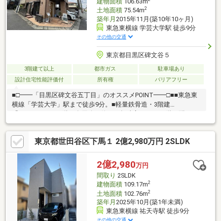
建物面積
106.63m
2
土地面積
75.54m
築年月
2015年11月(築10年10ヶ月)
東急東横線 学芸大学駅 徒歩9分
その他の交通
東京都目黒区碑文谷５
3階建て以上
都市ガス
駐車場あり
設計住宅性能評価付
所有権
バリアフリー
■□━━「目黒区碑文谷五丁目」のオススメPOINT━━□■■東急東
横線「学芸大学」駅まで徒歩9分。■軽量鉄骨造・3階建
「2LDK+S」。■1階に多用途で使える趣味室あり。■2階に配され
たLDKは約17.3帖の広さです。■ご家族を身近に感じられるリビン
グ階段や対面式キッチンが採用されています。■水回りが集約さ
東京都世田谷区下馬１ 2億2,980万円 2SLDK
れており、家事動線良好。■洗面所横に、約1.9帖の納戸あり。■1
台駐車可能です(車種制限有)。■周辺環境・セブンイレブン目黒鷹
番1丁目店まで徒歩3分(約180m)・イオンスタイル碑文谷まで徒歩
2億2,980
万円
3分(約200m)・目黒区立鷹番小学校まで徒歩8分(約630m)
間取り
2SLDK
2
建物面積
109.17m
2
土地面積
102.76m
築年月
2025年10月(築1年未満)
東急東横線 祐天寺駅 徒歩9分
その他の交通