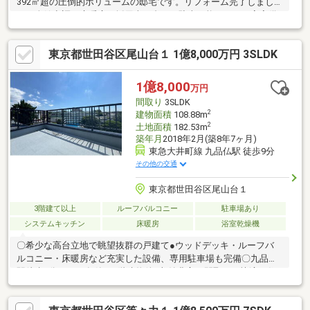
392㎡超の圧倒的ボリュームの邸宅です。リフォーム完了しまし
た。全館空調、床暖房を採用車４台まで駐車可能シャワー室完備
ゲストルーム完備ご内見出来ます！(要予約)
東京都世田谷区尾山台１ 1億8,000万円 3SLDK
1億8,000
万円
間取り
3SLDK
2
建物面積
108.88m
2
土地面積
182.53m
築年月
2018年2月(築8年7ヶ月)
東急大井町線 九品仏駅 徒歩9分
その他の交通
東京都世田谷区尾山台１
3階建て以上
ルーフバルコニー
駐車場あり
システムキッチン
床暖房
浴室乾燥機
〇希少な高台立地で眺望抜群の戸建て●ウッドデッキ・ルーフバ
ルコニー・床暖房など充実した設備、専用駐車場も完備〇九品仏
駅徒歩9分、2018年築の3階建物件●収納豊富な間取りで快適な住
環境を実現できます