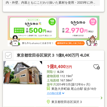
内・外壁、内装ともにこだわり抜いた素材を使用・2025年に外壁
リフォーム済・駐車場は広々2台駐車可能・テラス付きの1階大広
間、掘りごたつの施されたダイニングスペース・欧州リゾートホ
テルのような水回り・和モダンな2階茶室・シャワールーム完備の
3階マスターベッドルームは客室としても・バルコニーからは眺望
がよくスカイツリーや富士山も見えます【周辺環境】・ローソ
ン・スリーエフ等々力二丁目店 徒歩7分・成城石井等々力店 徒
歩6分・ココカラファイン等々力店 徒歩8分・世田谷区立玉川小
学校 徒歩8分
東京都世田谷区深沢３ 1億8,400万円 4LDK
1億8,400
万円
間取り
4LDK
2
建物面積
112.19m
2
土地面積
167.58m
築年月
2014年3月(築12年6ヶ月)
東急大井町線 尾山台駅 徒歩16分
その他の交通
東京都世田谷区深沢３