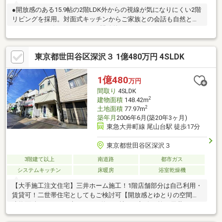
●開放感のある15.9帖の2階LDK外からの視線が気になりにくい2階
リビングを採用。対面式キッチンからご家族との会話も自然と弾
みます。●リビングとつながる開放的なウッドデッキバルコニー
お洗濯やティータイムやお子さまのプール遊びまで、多目的にお
使いいただけます。●ライフスタイルに合わせて使えるフレキシ
東京都世田谷区深沢３ 1億480万円 4SLDK
ブルな間取り1階には約5.0帖相当の納戸、3階には約5.3帖の洋室
を2部屋ご用意。●売主様こだわりの注文住宅3階廊下の大きな窓
から光が差し込み、リビング全体に明るさをもたらします。●コ
1億480
万円
ンビニもスーパーも徒歩2分セブンイレブン・まいばすけっとまで
間取り
4SLDK
徒歩2分。
2
建物面積
148.42m
2
土地面積
77.97m
築年月
2006年6月(築20年3ヶ月)
東急大井町線 尾山台駅 徒歩17分
東京都世田谷区深沢３
3階建て以上
南道路
都市ガス
システムキッチン
床暖房
浴室乾燥機
【大手施工注文住宅】三井ホーム施工！1階店舗部分は自己利用・
賃貸可！二世帯住宅としてもご検討可【開放感とゆとりの空間】
建物面積：148.42平米、LDK：約16.3帖は一部吹き抜け天井とな
っており開放感があります。2階納戸はワークスペースにも最適で