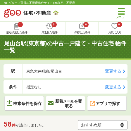
NTTグループ運営の不動産総合サイト goo住宅・不動産
1
0
0
0
最近検索した条件
最近見た物件
保存した条件
お気に入り
尾山台駅(東京都)の中古一戸建て・中古住宅 物件
一覧
駅
変更する
東急大井町線/尾山台
条件
変更する
指定なし
新着メールを受
検索条件を保存
アプリで探す
取る
58
件
が該当しました。