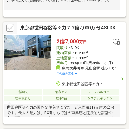
ご不明点やご質問等ございましたらお気軽にお問合せ下さい。
東京都世田谷区等々力７ 2億7,000万円 4SLDK
2億7,000
万円
間取り
4SLDK
2
建物面積
219.51m
2
土地面積
258.11m
築年月
1989年10月(築36年11ヶ月)
東急大井町線 尾山台駅 徒歩10分
その他の交通
東京都世田谷区等々力７
2階建て
都市ガス
ルーフバルコニー
駐車場あり
駐車2台
システムキッチン
世田谷区等々力の閑静な住宅地に佇む、延床面積219㎡超の邸宅
です。最大の魅力は、RC造ならではの重厚感と開放的な設計の両
立。間取りは4LDK+S（納戸）とゆとりがあり生活のしやすい動
線です。リビングからフラットに繋がる大型テラスやルーフバル