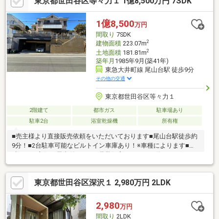
東京都世田谷区等々力１ 1億8,500万円 7SDK
1億8,500
万円
間取り
7SDK
2
建物面積
223.07m
2
土地面積
181.81m
築年月
1985年9月(築41年)
東急大井町線 尾山台駅 徒歩9分
その他の交通
東京都世田谷区等々力１
2階建て
都市ガス
駐車場あり
駐車2台
浴室乾燥機
所有権
■売主様より直接販売依頼をいただいております■尾山台駅徒歩約
9分！■2台駐車可能なビルトイン車庫あり！※車種によります■見
晴らしの良好な屋上付き！■二世帯住宅としてもお使いいただけ
ます！
東京都世田谷区深沢１ 2,980万円 2LDK
2,980
万円
間取り
2LDK