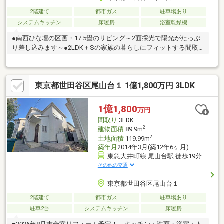
2階建て
都市ガス
駐車場あり
システムキッチン
床暖房
浴室乾燥機
●南西ひな壇の区画・17.5畳のリビング～2面採光で陽光がたっぷ
り差し込みます～●2LDK＋Sの家族の暮らしにフィットする間取
り ・9.9帖の洋室 ベッドを2台置いても余裕があり、主寝室
として理想的。 ・6.0帖の洋室 書斎や子ども部屋にぴったり
なサイズ感。 ・7.1帖サービスルーム 居室としても利用可能
東京都世田谷区尾山台１ 1億1,800万円 3LDK
です。ワークスペースや趣味部屋など多目的に使える広さ。●野
村の仲介＋『あんしん建物補修』『あんしん設備補修』対象物件♪
1億1,800
万円
間取り
3LDK
2
建物面積
89.9m
2
土地面積
119.99m
築年月
2014年3月(築12年6ヶ月)
東急大井町線 尾山台駅 徒歩19分
その他の交通
東京都世田谷区尾山台１
2階建て
都市ガス
駐車場あり
駐車2台
システムキッチン
床暖房