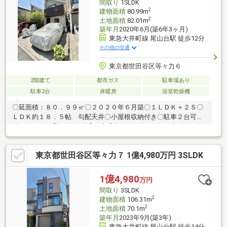
間取り
1SLDK
2
建物面積
80.99m
2
土地面積
82.01m
築年月
2020年6月(築6年3ヶ月)
東急大井町線 尾山台駅 徒歩12分
その他の交通
東京都世田谷区等々力６
2階建て
都市ガス
駐車場あり
駐車2台
床暖房
浴室乾燥機
〇延面積：８０．９９㎡〇２０２０年６月築〇１ＬＤＫ＋２Ｓ〇
ＬＤＫ約１８．５帖 勾配天井〇小屋根収納付き〇駐車２台可能
(車種による)【設備・仕様】■床暖房付（２階リビング部分）■食
器洗浄付乾燥機■浴室乾燥機付■モニター付インターフォン
東京都世田谷区等々力７ 1億4,980万円 3SLDK
1億4,980
万円
間取り
3SLDK
2
建物面積
106.31m
2
土地面積
70.1m
築年月
2023年9月(築3年)
東急大井町線 尾山台駅 徒歩14分