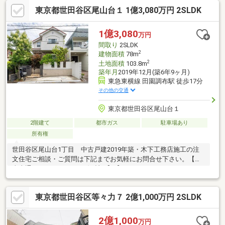
す！【室内状態良好】大変綺麗にお使いです！リフォームもお気
東京都世田谷区尾山台１ 1億3,080万円 2SLDK
軽にご相談ください！【自由が丘と共に】東急東横線「自由が
丘」駅 バス9分「エーダンモール深沢」停歩3分【周辺環境充実】
近隣スーパー複数有！「紀ノ国屋 等々力店」「西友 深沢目黒通
1億3,080
万円
り店」まで徒歩5分！【陽当たり良好】各居室に窓があり、3階部
間取り
2SLDK
分は天窓も複数あるため陽当たり良好です。
2
建物面積
78m
2
土地面積
103.8m
築年月
2019年12月(築6年9ヶ月)
東急東横線 田園調布駅 徒歩17分
その他の交通
東京都世田谷区尾山台１
2階建て
都市ガス
駐車場あり
所有権
世田谷区尾山台1丁目 中古戸建2019年築・木下工務店施工の注
文住宅ご相談・ご質問は下記までお気軽にお問合せ下さい。【担
当直通：080-8172-7256（河村）】【フリーコール：0120-975-
858】■木下工務店施工のこだわりのある住宅です■駐車スペース
あり■2階にはウォークインクローゼット兼書斎スペースがあ
東京都世田谷区等々力７ 2億1,000万円 2SLDK
り、 在宅ワークに使えるお部屋です。■防音室あり（音楽室と
して利用されております。）■小屋裏収納+ウォークインクローゼ
ットがあり収納充実■2路線2駅、利用可能！
2億1,000
万円