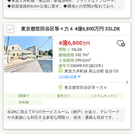
◆東急大井町線「尾山台」駅徒歩6分、フラットなアプローチ。
◆前面道路約6.0ｍ公道に面す。◆隣地との空間が取れており、開
放感のある住空間。◆1階部分と2.3階部分で、玄関が分かれてお
り、独立二世帯住宅の他、賃貸併用住宅やアトリエ等、多種多様
な用途でご検討頂けます。◆洋室3部屋、和室2部屋、納戸が複数
東京都世田谷区等々力４ 4億6,800万円 3SLDK
ある他、収納も豊富。◆東京ミサワホーム（株）旧施工の注文住
宅。スーパーオオゼキ尾山台店・・・・・・・約310ｍセブンイ
レブン世田谷尾山台駅北店・・・約400ｍ世田谷区立尾山台小学
4億6,800
万円
校・・・・・・・・約580ｍ世田谷区立尾山台中学
間取り
3SLDK
校・・・・・・・・約340ｍ
2
建物面積
392.7m
2
土地面積
299.62m
築年月
2004年9月(築22年)
東急大井町線 尾山台駅 徒歩7分
その他の交通
東京都世田谷区等々力４
2階建て
都市ガス
システムキッチン
所有権
3LDKに加えて5つのサービスルーム（納戸）があり、テレワーク
や大家族にも対応する多彩な間取り。採光・通風も良好です。地
下1階の洋室は18.1畳もの広さを確保、大型のシアタールーム、プ
ライベートオフィスとしてもおすすめです。4つのゲストルーム