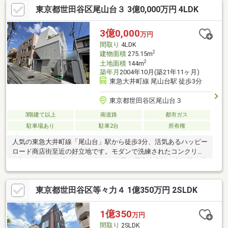
東京都世田谷区尾山台３ 3億0,000万円 4LDK
年を経て売買仲介・不動産仕入・賃貸仲介・賃貸管理・リノベー
ション・設計・施工と多角的に展開しております。城南エリアの
不動産オーナー様と長いお付き合いをして得られた情報を惜しみ
3億0,000
万円
なく提供しております。■ご案内ご希望／資料のご請求はお気軽
間取り
4LDK
に
2
建物面積
275.15m
2
土地面積
144m
築年月
2004年10月(築21年11ヶ月)
東急大井町線 尾山台駅 徒歩3分
東京都世田谷区尾山台３
3階建て以上
南道路
都市ガス
駐車場あり
駐車2台
所有権
人気の東急大井町線「尾山台」駅から徒歩3分、活気あるハッピー
ロード商店街至近の好立地です。モダンで洗練されたコンクリー
ト打ち放しのRC造で、2024年には外壁・屋上防水等の大規模修繕
を終えております。本年8月以降に広々とした「4LDK」のEV付の
居住スペースと「事務所」部分を自己利用できる様になります。
東京都世田谷区等々力４ 1億350万円 2SLDK
27ｊもある開放的なリビングや、こだわりが詰まったキッチンで
の新生活をすぐにはじめられます。1R×4戸からの安定した家賃収
入を得ながら、世田谷の洗練されたデザイナーズ住宅で職住一体
1億350
万円
の贅沢な暮らしを叶えませんか。
間取り
2SLDK