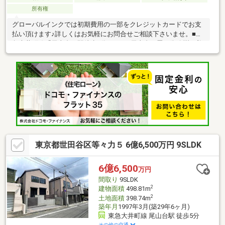
所有権
グローバルインクでは初期費用の一部をクレジットカードでお支
払い頂けます♪詳しくはお気軽にお問合せご相談下さいませ。■東
急大井町線「尾山台」駅徒歩5分です。■尾山台は畳と街路樹が美
しいハッピーロード尾山台、そして自由が丘と二子玉川に挟まれ
た高級住宅街です。■二世帯住宅、親世帯・子世帯での同居、三
世代住宅として活用可能です。■南西側公道約6.0ｍに接道し陽当
り良好で開放感がございます。■ドライエリアがあり洗濯もラク
ラク。■ホームシアターやテレワークスペースなど多用途に利用
できます。【無料】お車送迎サービスを実施しております。
東京都世田谷区等々力５ 6億6,500万円 9SLDK
6億6,500
万円
間取り
9SLDK
2
建物面積
498.81m
2
土地面積
398.74m
築年月
1997年3月(築29年6ヶ月)
東急大井町線 尾山台駅 徒歩5分
その他の交通