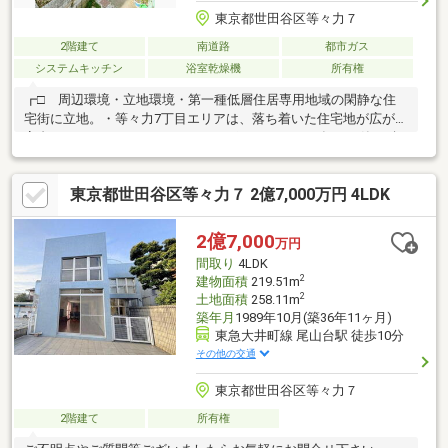
東京都世田谷区等々力７
2階建て
南道路
都市ガス
システムキッチン
浴室乾燥機
所有権
┏□ 周辺環境・立地環境・第一種低層住居専用地域の閑静な住
宅街に立地。・等々力7丁目エリアは、落ち着いた住宅地が広がる
高台のエリアです。┏□ セールスポイント・2009年12月築 積
水ハウス施工の注文住宅・1階洋室は間仕切りを入れることで2部
屋でのご利用もいただけます・2階リビングのため広々した空間か
東京都世田谷区等々力７ 2億7,000万円 4LDK
つ南向きのため明るさが取れております・納戸6.5畳には約2畳ほ
どのWICがございます・浴室は1820タイプかつ窓も付いており
広々しております・玄関収納や階段下収納、2階収納スペースがあ
2億7,000
万円
るため収納充実・カウンターキッチンのため開放感がありリビン
間取り
4LDK
グダイニングを見渡せます
2
建物面積
219.51m
2
土地面積
258.11m
築年月
1989年10月(築36年11ヶ月)
東急大井町線 尾山台駅 徒歩10分
その他の交通
東京都世田谷区等々力７
2階建て
所有権