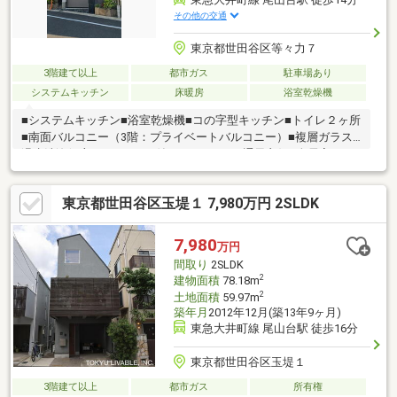
その他の交通
東京都世田谷区等々力７
3階建て以上
都市ガス
駐車場あり
システムキッチン
床暖房
浴室乾燥機
■システムキッチン■浴室乾燥機■コの字型キッチン■トイレ２ヶ所
■南面バルコニー（3階：プライベートバルコニー）■複層ガラス■
温水洗浄便座■ＴＶモニタ付インターホン■通風良好■全居室フロ
ーリング■電動シャッター付カーポート■３階建以上■都市ガス■床
暖房■食器洗乾燥機■浄水器
東京都世田谷区玉堤１ 7,980万円 2SLDK
7,980
万円
間取り
2SLDK
2
建物面積
78.18m
2
土地面積
59.97m
築年月
2012年12月(築13年9ヶ月)
東急大井町線 尾山台駅 徒歩16分
東京都世田谷区玉堤１
3階建て以上
都市ガス
所有権