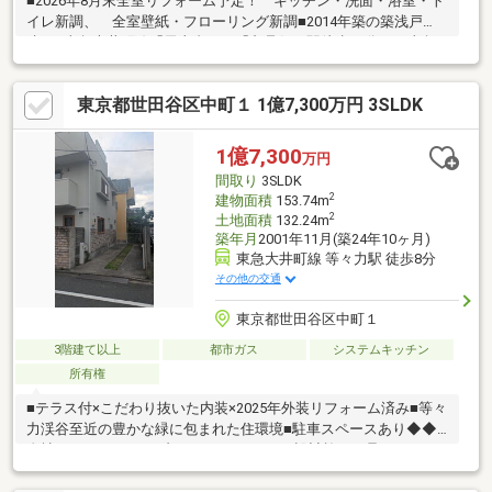
■2026年8月末全室リフォーム予定！ キッチン・洗面・浴室・ト
イレ新調、 全室壁紙・フローリング新調■2014年築の築浅戸
建！■東急大井町線「尾山台」・「九品仏」駅徒歩19分！ 東急
東横線・目黒線「田園調布」駅徒歩22分！■駐車2台可能！■壁高
ウッドデッキでゆったりくつろげます！■LDK約19.2帖！床暖房、
東京都世田谷区中町１ 1億7,300万円 3SLDK
食洗器など設備充実！■1階に水回りを集約で将来も安心！■浴室
は1818サイズ・窓あり！■全室6帖以上&2面以上採光！ 陽当たり
風通し良好！■旧分譲地内の閑静な住宅地！
1億7,300
万円
間取り
3SLDK
2
建物面積
153.74m
2
土地面積
132.24m
築年月
2001年11月(築24年10ヶ月)
東急大井町線 等々力駅 徒歩8分
その他の交通
東京都世田谷区中町１
3階建て以上
都市ガス
システムキッチン
所有権
■テラス付×こだわり抜いた内装×2025年外装リフォーム済み■等々
力渓谷至近の豊かな緑に包まれた住環境■駐車スペースあり◆◆
自社リノベーションブランドCue studioの設計施工も承ります
◆◆URL：https://www.balleggs.com/□□バレッグスの特徴□□東
急沿線を中心に、城南エリアに特化した10店舗展開！創業から30