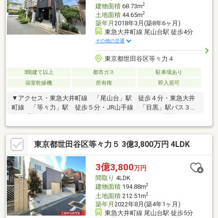
2
建物面積
68.73m
2
土地面積
44.65m
築年月
2018年3月(築8年6ヶ月)
東急大井町線 尾山台駅 徒歩4分
その他の交通
東京都世田谷区等々力４
3階建て以上
都市ガス
駐車場あり
浴室乾燥機
所有権
即入居可
▼アクセス・東急大井町線 「尾山台」駅 徒歩４分・東急大井
町線 「等々力」駅 徒歩５分・JR山手線 「目黒」駅バス３３
分 「等々力四丁目」停歩３分▼おすすめポイント・周辺は、ス
ーパー、コンビニ、商店街（ハッピーロード尾山台）等生活便利
な住環境・２０１８年築、２ＳＬＤＫ・開放感あふれるルーフバ
東京都世田谷区等々力５ 3億3,800万円 4LDK
ルコニー付・全居室二面採光・食器洗乾燥機付のシステムキッチ
ン・窓付き浴室・浴室換気乾燥機付・床暖房有り（リビング部
分）
3億3,800
万円
間取り
4LDK
2
建物面積
194.88m
2
土地面積
212.51m
築年月
2022年8月(築4年1ヶ月)
東急大井町線 尾山台駅 徒歩5分