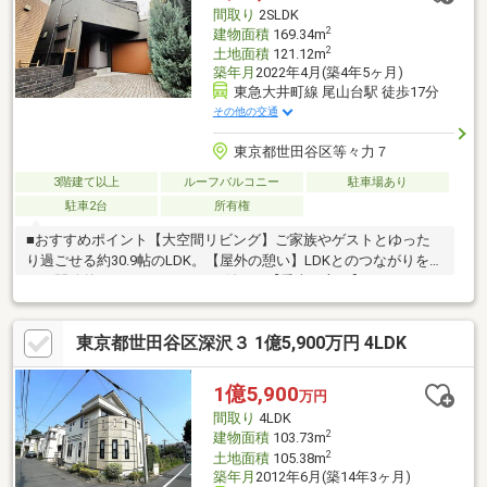
間取り
2SLDK
2
建物面積
169.34m
2
土地面積
121.12m
築年月
2022年4月(築4年5ヶ月)
東急大井町線 尾山台駅 徒歩17分
その他の交通
東京都世田谷区等々力７
3階建て以上
ルーフバルコニー
駐車場あり
駐車2台
所有権
■おすすめポイント【大空間リビング】ご家族やゲストとゆった
り過ごせる約30.9帖のLDK。【屋外の憩い】LDKとのつながりを感
じる開放的なルーフバルコニー付き。【愛車を守る】シャッター
付きガレージ完備、屋外スペース含めて計2台の駐車が可能です。
【充実の設備】忙しい朝に重宝する2ボウルタイプの洗面台を採
東京都世田谷区深沢３ 1億5,900万円 4LDK
用。ディスポーザー付きのキッチン。洗面室にはガス衣類乾燥機
「乾太くん」が設置されています。【豊富な収納】WIC・SICや、
大型の寝室（13.0帖）を完備。【教育環境】国立「東京学芸大附
1億5,900
万円
属世田谷小学校」へ徒歩9分と子育て環境も良好です。
間取り
4LDK
2
建物面積
103.73m
2
土地面積
105.38m
築年月
2012年6月(築14年3ヶ月)