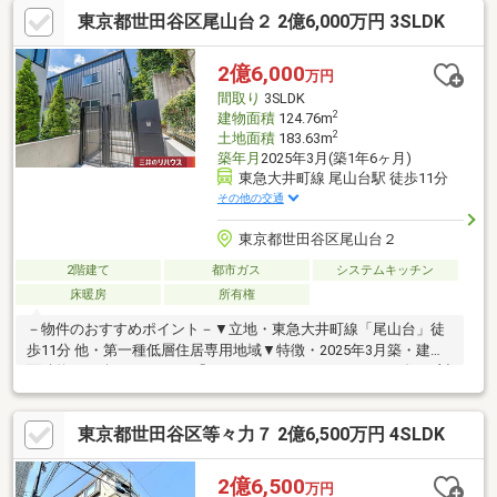
コニーを備え、都心にいながら四季の移ろいを感じる暮らしを叶
東京都世田谷区尾山台２ 2億6,000万円 3SLDK
えます。室内はオーダーメイドキッチンや造作洗面台など、意匠
を凝らした仕様が光ります。約78坪のゆとりある敷地には駐車2
台が可能。尾山台駅徒歩10分、等々力駅徒歩12分と利便性だけで
2億6,000
万円
なく、落ち着きを備えた住環境も魅力です。空間を贅沢に使った
間取り
3SLDK
こだわりの邸宅をぜひ現地でご体感ください。
2
建物面積
124.76m
2
土地面積
183.63m
築年月
2025年3月(築1年6ヶ月)
東急大井町線 尾山台駅 徒歩11分
その他の交通
東京都世田谷区尾山台２
2階建て
都市ガス
システムキッチン
床暖房
所有権
－物件のおすすめポイント－▼立地・東急大井町線「尾山台」徒
歩11分 他・第一種低層住居専用地域▼特徴・2025年3月築・建物
面積約37.73坪の3SLDK・「キッチンハウス」でフルオーダーの対
面式キッチン・テラスとリビングをつなぐ螺旋階段・防犯面に配
慮された門扉付・カースペース2台分有(車種による)▼設備・全室
東京都世田谷区等々力７ 2億6,500万円 4SLDK
床暖房・EV車充電コンセント(220V)・ミーレ製洗濯乾燥機・食洗
機▼周辺環境・まいばすけっと尾山台駅前通り店 徒歩8分(約
625m)■ ご希望の住まい探しをお手伝いします ━━━━━・・・
2億6,500
万円