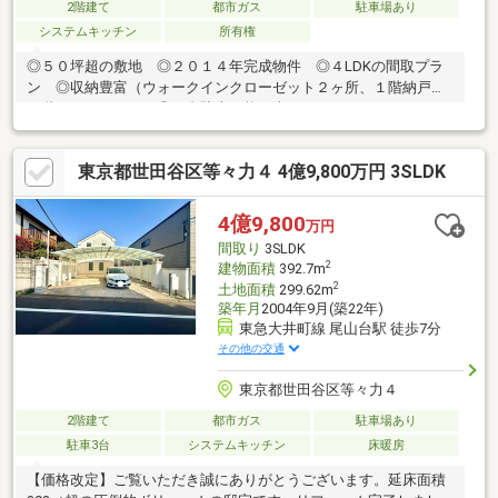
2階建て
都市ガス
駐車場あり
システムキッチン
所有権
◎５０坪超の敷地 ◎２０１４年完成物件 ◎４LDKの間取プラ
ン ◎収納豊富（ウォークインクローゼット２ヶ所、１階納戸、
２階ロフトなど） ◎２台駐車可能（車種によります）
東京都世田谷区等々力４ 4億9,800万円 3SLDK
4億9,800
万円
間取り
3SLDK
2
建物面積
392.7m
2
土地面積
299.62m
築年月
2004年9月(築22年)
東急大井町線 尾山台駅 徒歩7分
その他の交通
東京都世田谷区等々力４
2階建て
都市ガス
駐車場あり
駐車3台
システムキッチン
床暖房
【価格改定】ご覧いただき誠にありがとうございます。延床面積