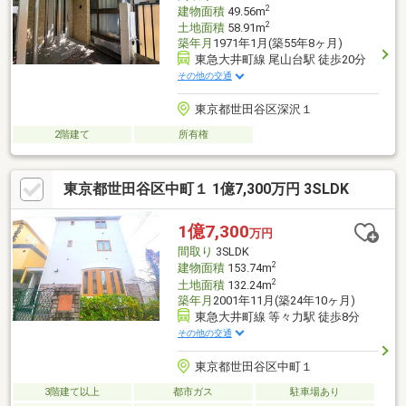
2
建物面積
49.56m
2
土地面積
58.91m
築年月
1971年1月(築55年8ヶ月)
東急大井町線 尾山台駅 徒歩20分
その他の交通
東京都世田谷区深沢１
2階建て
所有権
東京都世田谷区中町１ 1億7,300万円 3SLDK
1億7,300
万円
間取り
3SLDK
2
建物面積
153.74m
2
土地面積
132.24m
築年月
2001年11月(築24年10ヶ月)
東急大井町線 等々力駅 徒歩8分
その他の交通
東京都世田谷区中町１
3階建て以上
都市ガス
駐車場あり