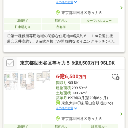
その他の交通
東京都世田谷区等々力５
2階建て
都市ガス
ルーフバルコニー
駐車場あり
所有権
〇第一種低層専用地域の閑静な住宅地○幅員約６．１ｍ公道に接
道〇天井高約5．３ｍ吹き抜けが開放的なダイニングキッチン〇ダ
イニングキッチンとリビングの間に約８．１帖の中庭があり１階
も２階も明るい空間となっています〇GAGGENAU製のアイランド
キッチン〇ロフト付のパントリー（約３．８帖）〇２ボウル洗面
東京都世田谷区等々力５ 6億6,500万円 9SLDK
化粧台〇シューズインクローク、ウォークインクローゼット、納
戸等豊富な収納スペース〇約１４帖の広々としたルーフバルコニ
ー〇不在時に便利な宅配ボックス〇入口の門にはセキュリティに
6億6,500
万円
配慮した電子錠を設置〇犬用足洗い場有り〇シャッター付ガレー
間取り
9SLDK
ジからも建物内に出入可能
2
建物面積
299.59m
2
土地面積
398.74m
築年月
1997年3月(築29年6ヶ月)
東急大井町線 尾山台駅 徒歩5分
その他の交通
東京都世田谷区等々力５
2階建て
都市ガス
駐車場あり