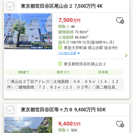
（洋室）を配置。遠方からの大切なゲストを招く宿泊スペースと
東京都世田谷区尾山台２ 7,500万円 4K
してはもちろん、アトリエや書斎、大家族それぞれの個室など、
使い方は自由自在です。1階や2階の居住スペースに上がることな
く快適に過ごせるため、2世帯同居や、自宅に人を招く機会の多い
7,500
万円
方にも大変喜ばれる設計となっています。
間取り
4K
2
建物面積
72.82m
2
土地面積
46.69m
築年月
1967年12月(築58年9ヶ月)
東急大井町線 尾山台駅 徒歩9分
その他の交通
東京都世田谷区尾山台２
2階建て
都市ガス
所有権
〇尾山台２丁目アドレス〇土地面積：４６．６９㎡（１４．１２
坪）〇建物面積：７２．８２㎡（２２．０２坪）〇第二種住居地
域〇３駅３路線利用可能〇環状八号線沿いに立地〔Ａｃｃｅｓ
ｓ〕◇東急大井町線「尾山台」駅まで徒歩９分◇東急大井町線
「九品仏」駅まで徒歩１２分◇東急東横線・目黒線「田園調布」
東京都世田谷区等々力８ 9,400万円 5DK
駅まで徒歩１８分〔Ｌｉｆｅ Ｉｎｆｏｒｍａｔｉｏｎ〕・セブ
ンイレブン世田谷尾山台店まで約２１０ｍ・まいばすけっと尾山
台駅前通り店まで約４２０ｍ・ローソン尾山台店まで約５３０
9,400
万円
ｍ・世田谷九品仏郵便局まで約７２０ｍ・世田谷区等々力渓谷公
間取り
5DK
園まで約８３０ｍ