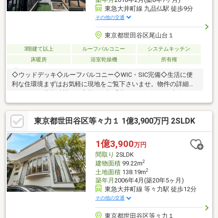
東急大井町線 九品仏駅 徒歩9分
その他の交通
東京都世田谷区尾山台１
3階建て以上
ルーフバルコニー
システムキッチン
床暖房
浴室乾燥機
所有権
◇ウッドデッキ◇ルーフバルコニー◇WIC・SIC完備◇生活に便
利な住環境まずはお気軽に現地をご覧下さいませ。物件の詳細に
ついて、ご見学希望のお客様は下記番号までお気軽にご連絡下さ
い。お問い合わせ専用フリーダイヤル 【0120-104-633】
東京都世田谷区等々力１ 1億3,900万円 2SLDK
1億3,900
万円
間取り
2SLDK
2
建物面積
99.22m
2
土地面積
138.19m
築年月
2006年4月(築20年5ヶ月)
東急大井町線 等々力駅 徒歩12分
その他の交通
東京都世田谷区等々力１