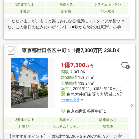
3階建て以上
都市ガス
システムキッチン
床暖房
所有権
即入居可
「ただいま」が、もっと楽しみになる場所に～スタッフが見つけ
た、この物件の住みたいポイント～■駅から6分の住宅街。小学校
まで3分で通学も安心■室内外フルリフォーム済み。すぐに新生活
がスタート！■2世帯住宅に変更可能。広くゆとりある室内設計！
▼この街と歩んで、30年▼私たちがご紹介したいのは、家そのも
東京都世田谷区中町１ 1億7,300万円 3SLDK
のだけでなく、これから皆さんが過ごす「この街でのまいにち」
です。陽当たりの良さも、坂道のちょっとした大変さも、街の素
顔をまるごと、正直にお話しします。予算のこと、これからのこ
1億7,300
万円
と。小さな不安も、お気軽にお聞かせください。家族の「いい
間取り
3SLDK
な」を、一緒に育てていきましょう。
2
建物面積
153.74m
2
土地面積
132.24m
築年月
2001年11月(築24年10ヶ月)
東急大井町線 等々力駅 徒歩9分
その他の交通
東京都世田谷区中町１
3階建て以上
都市ガス
駐車場あり
駐車2台
システムキッチン
所有権
【おすすめポイント】・3階建て3LDK＋S＋WICの広々とした室