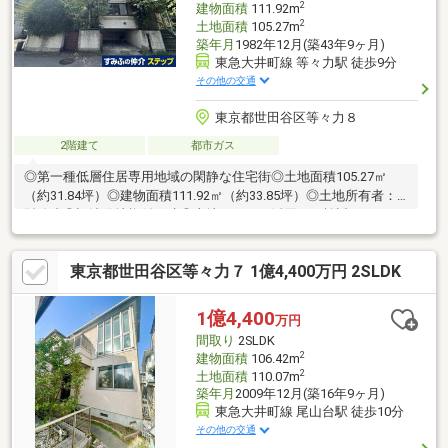
2
建物面積
111.92m
2
土地面積
105.27m
築年月
1982年12月(築43年9ヶ月)
東急大井町線 等々力駅 徒歩9分
その他の交通
東京都世田谷区等々力８
2階建て
都市ガス
◎第一種低層住居専用地域の閑静な住宅街◎土地面積105.27㎡
（約31.84坪）◎建物面積111.92㎡（約33.85坪）◎土地所有者：
財務省◎旧法借地権付戸建◎土地としての活用もご検討いただけ
ます◎屋根付カースペースあり（車種による）◎前面道路公道◎
空家につきご都合に合わせてご内覧可能
東京都世田谷区等々力７ 1億4,400万円 2SLDK
1億4,400
万円
間取り
2SLDK
2
建物面積
106.42m
2
土地面積
110.07m
築年月
2009年12月(築16年9ヶ月)
東急大井町線 尾山台駅 徒歩10分
その他の交通