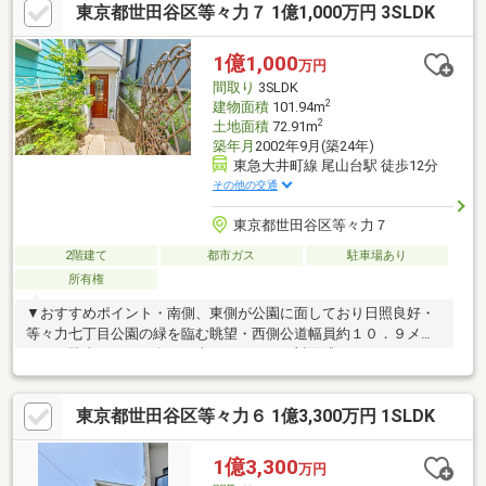
東京都世田谷区等々力７ 1億1,000万円 3SLDK
1億1,000
万円
間取り
3SLDK
2
建物面積
101.94m
2
土地面積
72.91m
築年月
2002年9月(築24年)
東急大井町線 尾山台駅 徒歩12分
その他の交通
東京都世田谷区等々力７
2階建て
都市ガス
駐車場あり
所有権
▼おすすめポイント・南側、東側が公園に面しており日照良好・
等々力七丁目公園の緑を臨む眺望・西側公道幅員約１０．９メー
トル・駐車スペース有り（車種による）・対面式システムキッチ
ン（食器洗浄乾燥機付）・キッチン背面には食器棚を設置・洗面
室も兼ねた広々とした2階トイレ・1階納戸は、収納の他、様々用
東京都世田谷区等々力６ 1億3,300万円 1SLDK
途に利用可能▼令和４年リフォーム履歴有り・間取り変更・キッ
チン交換・浴室交換・洗面化粧台交換・トイレ交換・クロス貼
替・フローリング貼替 等
1億3,300
万円