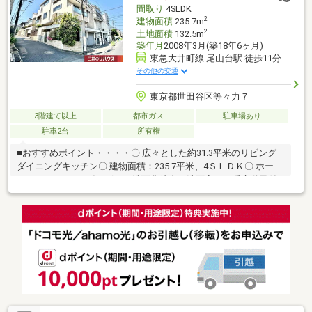
物件の詳細・ご相談はお気軽にお問い合わせください。
間取り
4SLDK
2
建物面積
235.7m
2
土地面積
132.5m
築年月
2008年3月(築18年6ヶ月)
東急大井町線 尾山台駅 徒歩11分
その他の交通
東京都世田谷区等々力７
3階建て以上
都市ガス
駐車場あり
駐車2台
所有権
■おすすめポイント・・・・〇 広々とした約31.3平米のリビング
ダイニングキッチン〇 建物面積：235.7平米、4ＳＬＤＫ〇 ホーム
エレベーターあり〇 2ボウル洗面化粧台・洗面室には暖房送風付
き〇 LDKに独立操作可能な床暖房3箇所設置〇 1階洋室に二重サッ
シを設置済み〇 バルコニー4箇所あり〇 玄関及び門扉にはオート
ロック機能あり〇 豊富な収納スペースあり（書斎・グルニエ・各
居室収納）〇 2026年2月に給湯器新品交換（エネファーム） 〇 角
地につき通風・眺望・陽当り良好〇 1624型のユニットバス・浴室
暖房機器あり(ミストサウナ付)