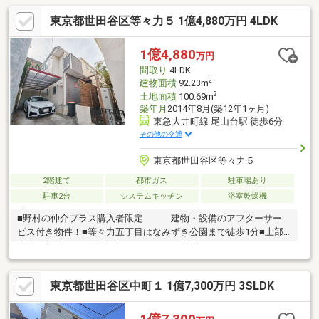
東京都世田谷区等々力５ 1億4,880万円 4LDK
1億4,880
万円
間取り
4LDK
2
建物面積
92.23m
2
土地面積
100.69m
築年月
2014年8月(築12年1ヶ月)
東急大井町線 尾山台駅 徒歩6分
その他の交通
東京都世田谷区等々力５
2階建て
都市ガス
駐車場あり
駐車2台
システムキッチン
浴室乾燥機
■野村の仲介プラス購入者限定 建物・設備のアフターサー
ビス付き物件！■等々力五丁目はなみずき公園まで徒歩1分■上部
吹抜け部分ありで開放感あり！■4LDK 和室あり■ロフトスペー
スありで収納力充実■1618サイズのバスルームで、ゆとりある広
さです テレビとジャグジー機能あり■カースペース2台あり（車
東京都世田谷区中町１ 1億7,300万円 3SLDK
種による制限あり）■2人同時に使えるツインボウル洗面台を採用
■スーパー【オオゼキ尾山台店】まで徒歩5分！■等々力渓谷まで
約1.7km