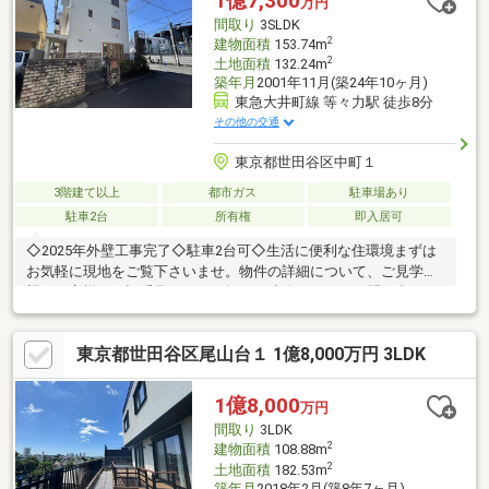
1億7,300
万円
間取り
3SLDK
2
建物面積
153.74m
2
土地面積
132.24m
築年月
2001年11月(築24年10ヶ月)
東急大井町線 等々力駅 徒歩8分
その他の交通
東京都世田谷区中町１
3階建て以上
都市ガス
駐車場あり
駐車2台
所有権
即入居可
◇2025年外壁工事完了◇駐車2台可◇生活に便利な住環境まずは
お気軽に現地をご覧下さいませ。物件の詳細について、ご見学希
望のお客様は下記番号までお気軽にご連絡下さい。お問い合わせ
専用フリーダイヤル 【0120-104-132】
東京都世田谷区尾山台１ 1億8,000万円 3LDK
1億8,000
万円
間取り
3LDK
2
建物面積
108.88m
2
土地面積
182.53m
築年月
2018年2月(築8年7ヶ月)