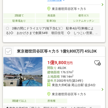
東京都世田谷区等々力５
2階建て
南道路
都市ガス
駐車場あり
駐車3台
システムキッチン
〇 2棟の間にドライエリア(地下含む)〇 駐車4台可(車種によ
る)◇ おかげさまで創業54年 朝日住宅 ◇ しつこい営業、
押しの強い営業は行いません◇ 弊社全国6店舗展開◇ 売却・
買い替え・リフォーム・買取◇ 住宅ローン・無料の住宅ローン
仮審査・火災保険
東京都世田谷区等々力５ 1億9,800万円 4SLDK
1億9,800
万円
間取り
4SLDK
2
建物面積
176.57m
2
土地面積
198.14m
築年月
2002年9月(築24年)
東急大井町線 尾山台駅 徒歩6分
東京都世田谷区等々力５
3階建て以上
所有権