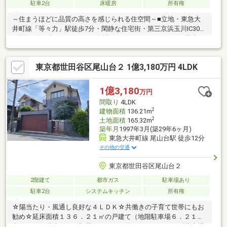
駐車2台
床暖房
所有権
～住まうほどに品質の高さを感じられる住空間～■立地・東急大
井町線「等々力」駅徒歩7分・閑静な住宅街・第三京浜玉川IC30ｍ
■特徴・約40坪のゆとりある敷地・3ＬＤＫ＋Ｓ＋ＷＩＣ・駐車ス
ペース２台分確保・御影石や上質な建具を採用したこだわりの内
装・利便性と住環境を兼ね備えた上品な邸宅■設備・マスターベ
東京都世田谷区尾山台２ 1億3,180万円 4LDK
ッドルームには専用のシャワールームと大容量のＷＩＣ・お部屋
としても使える4.5帖の書斎・リビングの床と同じ素材を使用した
テラスはさらなる開放感を演出・2025年11月外壁工事済み詳細は
1億3,180
万円
お気軽にご相談くださいませ＾＾
間取り
4LDK
2
建物面積
136.21m
2
土地面積
165.32m
築年月
1997年3月(築29年6ヶ月)
東急大井町線 尾山台駅 徒歩12分
その他の交通
東京都世田谷区尾山台２
2階建て
都市ガス
駐車場あり
駐車2台
システムキッチン
所有権
☆陽当たり・風通し良好な４ＬＤＫ☆共働きの子育て世帯にもお
勧め☆延床面積１３６．２１㎡の戸建て（地階駐車場６．２１㎡
含む）☆２階建て、４部屋＋ＬＤＫ＋納戸☆シャッター付駐車場