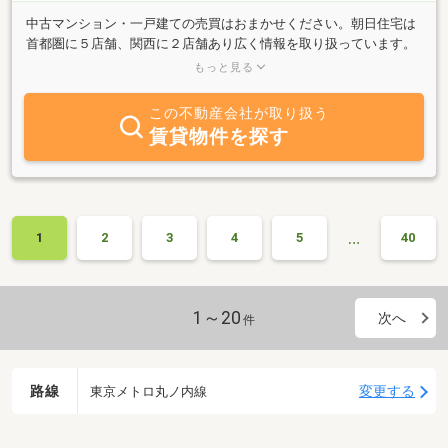
中古マンション・一戸建ての売買はおまかせください。朝日住宅は
首都圏に５店舗、関西に２店舗あり広く情報を取り扱っています。
ダブルコンサルタントのフォロー体制でお客様のご希望に応えまた
もっと見る
ご不安を解消します。
この不動産会社が取り扱う
賃貸物件を探す
…
1
2
3
4
5
40
1～20
次へ
件
路線
変更する
東京メトロ丸ノ内線