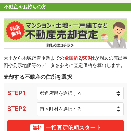
不動産をお持ちの方
大手から地域密着企業までの
全国約2,500社
が周辺の売出事
例や公示地価等のデータを参考に査定価格を算出します。
売却する不動産の住所を選択
STEP1
STEP2
一括査定依頼スタート
無料