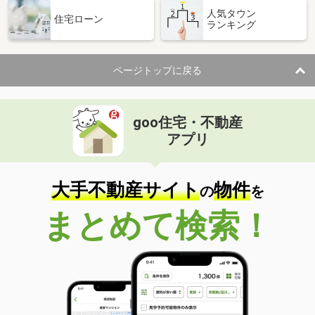
人気タウン
住宅ローン
ランキング
ページトップに戻る
goo住宅・不動産
アプリ
大手不動産サイト
物件
の
を
まとめて検索！