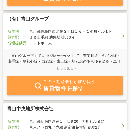
付きで掲載いたします。
（有）青山グループ
所在地
東京都豊島区西池袋３丁目２６－１小川ビル１Ｆ
最寄駅
ＪＲ山手線 池袋駅 徒歩3分
情報提供元
アットホーム
「青山グループ」では池袋駅を中心として、有楽町線・丸ノ内線・
山手線・副都心線・西武線・東上線・埼京線のあらゆる沿線・エリ
アをご紹介しております。自社未公開物件多数取り揃えておりま
もっと見る
す。お気軽にご来店ください！！
この不動産会社が取り扱う
賃貸物件を探す
青山中央地所株式会社
所在地
東京都新宿区新宿２丁目9-20 問川ビル８階
最寄駅
東京メトロ丸ノ内線 新宿御苑前駅 徒歩2分