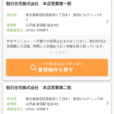
朝日住宅株式会社 本店営業第一部
所在地
東京都新宿区西新宿１丁目8-1 新宿ビルディング6
Ｆ
最寄駅
山手線 新宿駅 徒歩4分
情報提供元
LIFULL HOME'S
中古マンション・一戸建ての売買はおまかせください。朝日住宅は
首都圏に５店舗、関西に２店舗あり広く情報を取り扱っています。
ダブルコンサルタントのフォロー体制でお客様のご希望に応えまた
もっと見る
ご不安を解消します。
この不動産会社が取り扱う
賃貸物件を探す
朝日住宅株式会社 本店営業第二部
所在地
東京都新宿区西新宿１丁目8-1 新宿ビルディング6F
最寄駅
山手線 新宿駅 徒歩4分
情報提供元
LIFULL HOME'S