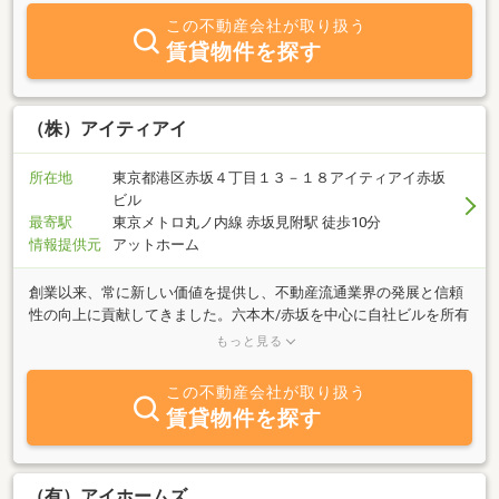
「任せてよかった」「ありがとう」をいただけることを目指してい
この不動産会社が取り扱う
ます。空室が目立つようになった昨今、賃貸経営でお困りの大家さ
賃貸物件を探す
んが増えたように感じます。そんなオーナー様や、物件の価値を高
めたいとお考えのオーナー様、そして新たに不動産投資に挑戦した
い方々の「困りごと」に応えるため、適切な情報とサービスをお届
けしています。また、飲食事業においては、お客様の健康や、大切
（株）アイティアイ
な時間をより豊かにする体験を提供し、笑顔あふれる空間づくりを
大切にしています。不動産、リフォーム、飲食の専門家として、
所在地
東京都港区赤坂４丁目１３－１８アイティアイ赤坂
「価値ある情報・サービス」をお客様にお届けすることが私たちの
ビル
使命です。お客様からの「ありがとう」を企業価値として捉え、
最寄駅
東京メトロ丸ノ内線 赤坂見附駅 徒歩10分
日々お客様と共に「楽しんで」社会に貢献していくことを目指して
情報提供元
アットホーム
います。これからもより一層のご支援とご理解を賜りますようお願
い申し上げます。
創業以来、常に新しい価値を提供し、不動産流通業界の発展と信頼
性の向上に貢献してきました。六本木/赤坂を中心に自社ビルを所有
管理し、クライアント様のニーズに合ったスペースとサービスを提
もっと見る
供いたします。また、都内を中心に店舗及び住居型ビルの所有管
理。さらに、不動産投資を通じて新しい価値の創造に努めていま
この不動産会社が取り扱う
す。
賃貸物件を探す
（有）アイホームズ