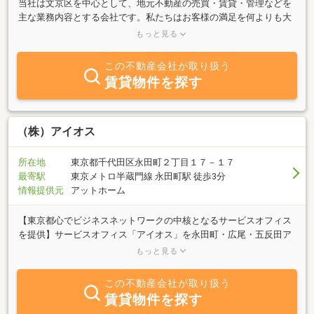
当社は文京区を中心として、地元不動産の売買・賃貸・管理などを
主な業務内容とする会社です。私たちはお客様の満足を何よりも大
切にしております。どんな事でもお気軽にご相談ください。豊富な
もっと見る
情報力で、お客様の満足のいく対応を心掛けてＮＯ．１を目指しま
す。 留学や海外からの方も、お気軽にご相談ください。Ｔｈａｎ
この不動産会社が取り扱う
ｋ ｙｏｕ for ｃｈｅｃｋｉｎｇ ｏｕｒ ｍｅｓｓａｇｅｓ．
賃貸物件を探す
Ｗｅ ｗａｎｔ ｔｏ ｓｅｅ ｙｏｕｒ ｓａｔｉｓｆａｃｔｉ
ｏｎ ｗｈｅｎ ｙｏｕ ｆｏｕｎｄ ｗｈｅｒｅ ｙｏｕ ｌｉ
ｖｅ．
（株）アイオス
所在地
東京都千代田区永田町２丁目１７－１７
最寄駅
東京メトロ半蔵門線 永田町駅 徒歩3分
情報提供元
アットホーム
【東京都心でビジネスネットワークの中核となるサービスオフィス
を提供】サービスオフィス「アイオス」を永田町・広尾・五反田ア
ネックス・五反田で4棟・354室を運営。4棟すべて東京都心部。い
もっと見る
ずれも交通アクセスに優れた立地を誇ります。【ビジネス上の「困
った」をサポートしていくメニューを充実させ、ビジネスの発展を
この不動産会社が取り扱う
実現】総合受付によるフロントサービスや共用会議室・応接室を持
賃貸物件を探す
つ、広さより機能を追求した新しいコンセプトのオフィス「アイオ