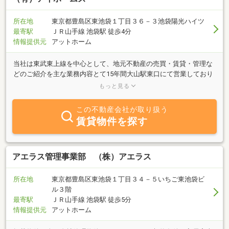
所在地
東京都豊島区東池袋１丁目３６－３池袋陽光ハイツ
最寄駅
ＪＲ山手線 池袋駅 徒歩4分
情報提供元
アットホーム
当社は東武東上線を中心として、地元不動産の売買・賃貸・管理な
どのご紹介を主な業務内容とて15年間大山駅東口にて営業しており
ましたが、2025年1月に、豊島区東池袋に移転いたしました。「売
もっと見る
りたい」「買いたい」「借りたい」ご希望の方、不動産に関する質
問は何でもお気軽にご相談ください。豊富な情報力でお客様のご希
この不動産会社が取り扱う
望に併せたスピーディな対応を心掛けております。東京23区エリア
賃貸物件を探す
の貸店舗、事業用物件はぜひ、当社へご相談ください。
アエラス管理事業部 （株）アエラス
所在地
東京都豊島区東池袋１丁目３４－５いちご東池袋ビ
ル３階
最寄駅
ＪＲ山手線 池袋駅 徒歩5分
情報提供元
アットホーム