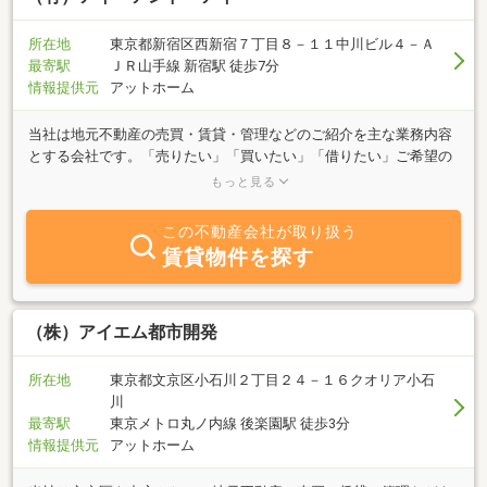
所在地
東京都新宿区西新宿７丁目８－１１中川ビル４－Ａ
最寄駅
ＪＲ山手線 新宿駅 徒歩7分
情報提供元
アットホーム
当社は地元不動産の売買・賃貸・管理などのご紹介を主な業務内容
とする会社です。「売りたい」「買いたい」「借りたい」ご希望の
方は、不動産に関する質問はどんなことでもお気軽にご相談くださ
もっと見る
い。豊富な情報力でお客様のご希望に併せたスピーディな対応を心
掛けております。特に新宿区エリアはぜひ、当社へご相談くださ
この不動産会社が取り扱う
い。
賃貸物件を探す
（株）アイエム都市開発
所在地
東京都文京区小石川２丁目２４－１６クオリア小石
川
最寄駅
東京メトロ丸ノ内線 後楽園駅 徒歩3分
情報提供元
アットホーム