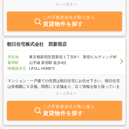
ダブルコンサルタントのフォロー体制でお客様のご希望に応えまた
もっと見る
ご不安を解消します。
この不動産会社が取り扱う
賃貸物件を探す
朝日住宅株式会社 西新宿店
所在地
東京都新宿区西新宿１丁目8-1 新宿ビルディング6F
最寄駅
山手線 新宿駅 徒歩4分
情報提供元
LIFULL HOME'S
マンション・一戸建ての売買は朝日住宅にお任せ下さい。朝日住宅
は首都圏に５店舗、関西に２店舗あり、広く情報を取り扱っていま
す。ダブルコンサルタントのフォロー体制で、お客様のご希望に応
もっと見る
えます。
この不動産会社が取り扱う
賃貸物件を探す