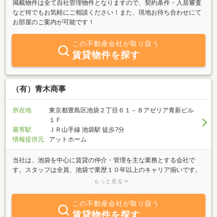
掲載物件は全て自社管理物件となりますので、契約条件・入居審査
など何でもお気軽にご相談ください！また、現地お待ち合わせにて
お部屋のご案内が可能です！
この不動産会社が取り扱う
賃貸物件を探す
（有）青木商事
所在地
東京都豊島区池袋２丁目６１－８アゼリア青新ビル
１Ｆ
最寄駅
ＪＲ山手線 池袋駅 徒歩7分
情報提供元
アットホーム
当社は、池袋を中心に賃貸の仲介・管理を主な業務とする会社で
す。スタッフは全員、池袋で業歴１０年以上のキャリア揃いです。
メールでのお問い合わせも大歓迎！間取りや写真もメールの添付フ
もっと見る
ァイルですぐお送りいたします。また、オーナー様向けの賃貸査定
や売却査定は、全て無料ですのでお役立てください。もちろん、お
この不動産会社が取り扱う
預かりした物件はこのアットーホームweb等インターネットに写真
賃貸物件を探す