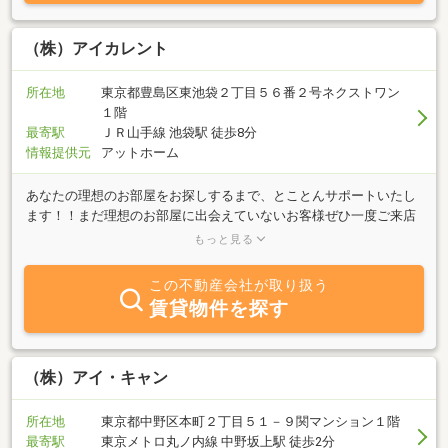
ス」は好評を得ております。企業の立ち上げ段階でオフィス賃料の
負担をかけずに、新ビジネスにチャレンジしたい、クライアントへ
の行き来に便利なエリアにオフィスを構えたい、という多くの起業
（株）アイカレント
家の方々から「インキュベーター機能付きオフィス」としてご利用
いただいております。アイオスに関するサービス・物件・お見積り
所在地
東京都豊島区東池袋２丁目５６番２号ネクストワン
等お気軽にお問い合わせください。
１階
最寄駅
ＪＲ山手線 池袋駅 徒歩8分
情報提供元
アットホーム
あなたの理想のお部屋をお探しするまで、とことんサポートいたし
ます！！まだ理想のお部屋に出会えていないお客様ぜひ一度ご来店
ください。豊富な物件数と親身にアドバイスのできるベテラン男女
もっと見る
スタッフが、おります。はじめての引っ越しでちょっと不安なお客
様も、なんでも相談しやすく安心できる環境を提供しております。
この不動産会社が取り扱う
自社所有物件と自社管理物件も多数ご用意がありますので、他社で
賃貸物件を探す
なかった物件にも出会える可能性もあります！！また、貸主様も引
き続き同時募集しております。入居者様と貸主様との懸け橋をさせ
て頂きます。管理面もお任せください。さまざまなトラブルに対応
し、顧問弁護士による相談もできます。本社のIT会社は港区にあ
（株）アイ・キャン
り、グループ会社にリフォーム会社・オフィスの引越し及び原状回
復業者がございます。不動産も出会いの１つです。１つ１つの出会
所在地
東京都中野区本町２丁目５１－９関マンション１階
いを大切にしております。お客様のご来店スタッフ一同お待ちして
最寄駅
東京メトロ丸ノ内線 中野坂上駅 徒歩2分