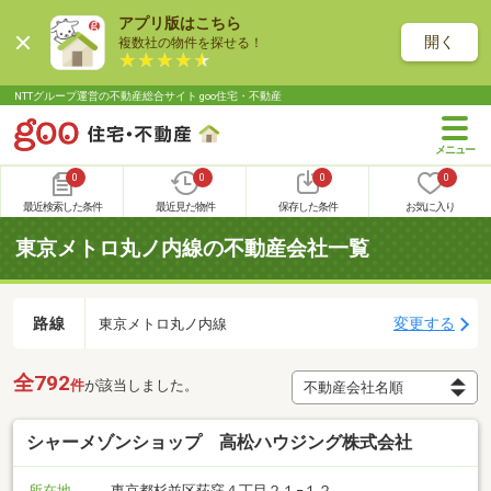
アプリ版はこちら
開く
複数社の物件を探せる！
NTTグループ運営の不動産総合サイト goo住宅・不動産
0
0
0
0
最近検索した条件
最近見た物件
保存した条件
お気に入り
東京メトロ丸ノ内線の不動産会社一覧
路線
変更する
東京メトロ丸ノ内線
全792
件
が該当しました。
シャーメゾンショップ 高松ハウジング株式会社
所在地
東京都杉並区荻窪４丁目２１−１２