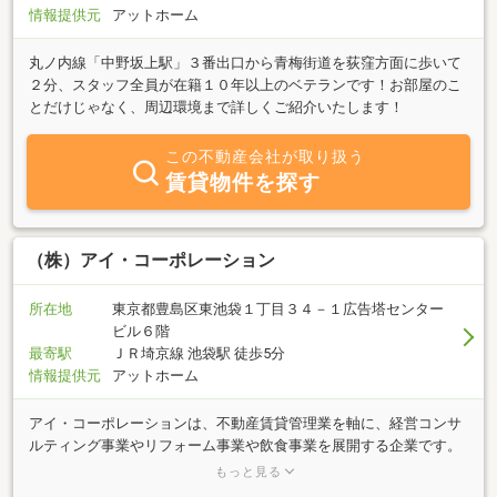
おります。
情報提供元
アットホーム
丸ノ内線「中野坂上駅」３番出口から青梅街道を荻窪方面に歩いて
２分、スタッフ全員が在籍１０年以上のベテランです！お部屋のこ
とだけじゃなく、周辺環境まで詳しくご紹介いたします！
この不動産会社が取り扱う
賃貸物件を探す
（株）アイ・コーポレーション
所在地
東京都豊島区東池袋１丁目３４－１広告塔センター
ビル６階
最寄駅
ＪＲ埼京線 池袋駅 徒歩5分
情報提供元
アットホーム
アイ・コーポレーションは、不動産賃貸管理業を軸に、経営コンサ
ルティング事業やリフォーム事業や飲食事業を展開する企業です。
私たちはお客様に有益な「情報（Information）」を積極的に収集
もっと見る
し、それを提供することで、サービスの価値を高め、たくさんの