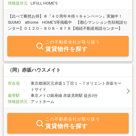
情報提供元
LIFULL HOME'S
【比べて断然お得】☆『４０周年☆得々キャンペーン』実施中！
SUUMO athome HOME’S等掲載中 【都心マンション売却相談セ
ンター】０１２０－８０８－８７８【相続不動産相談センター】
この不動産会社が取り扱う
賃貸物件を探す
（同）赤坂ハウスメイト
所在地
東京都港区元赤坂１丁目１－７オリエント赤坂モー
トサイド
最寄駅
東京メトロ銀座線 赤坂見附駅 徒歩3分
情報提供元
アットホーム
この不動産会社が取り扱う
賃貸物件を探す